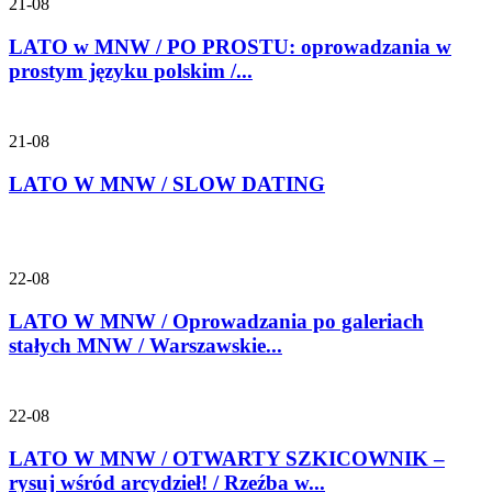
21-08
LATO w MNW / PO PROSTU: oprowadzania w
prostym języku polskim /...
21-08
LATO W MNW / SLOW DATING
22-08
LATO W MNW / Oprowadzania po galeriach
stałych MNW / Warszawskie...
22-08
LATO W MNW / OTWARTY SZKICOWNIK –
rysuj wśród arcydzieł! / Rzeźba w...