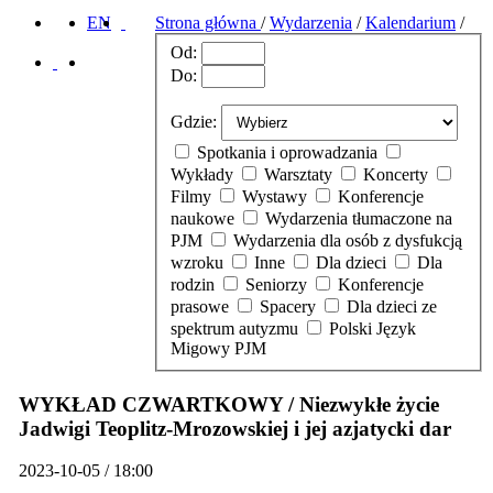
EN
Strona główna
/
Wydarzenia
/
Kalendarium
/
Od:
Do:
Gdzie:
Spotkania i oprowadzania
Wykłady
Warsztaty
Koncerty
Filmy
Wystawy
Konferencje
naukowe
Wydarzenia tłumaczone na
PJM
Wydarzenia dla osób z dysfukcją
wzroku
Inne
Dla dzieci
Dla
rodzin
Seniorzy
Konferencje
prasowe
Spacery
Dla dzieci ze
spektrum autyzmu
Polski Język
Migowy PJM
WYKŁAD CZWARTKOWY / Niezwykłe życie
Jadwigi Teoplitz-Mrozowskiej i jej azjatycki dar
2023-10-05 / 18:00