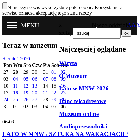
Niniejszy serwis wykorzystuje pliki cookie. Korzystanie z
serwisu oznacza akceptację tego stanu rzeczy.
Nasze oddziały
MENU
x
A
A
A
szukaj
Teraz w muzeum
Najczęściej oglądane
Sierpień 2026
Wizyta
Pon
Wto
Śro
Czw
Pią
Sob
Nie
27
28
29
30
31
01
02
O Muzeum
03
04
05
06
07
08
09
10
11
12
13
14
15
16
Lato w MNW 2026
17
18
19
20
21
22
23
24
25
26
27
28
29
30
Dane teleadresowe
31
01
02
03
04
05
06
Muzeum online
06-08
Audioprzewodniki
LATO W MNW / SZTUKA NA WAKACJACH /