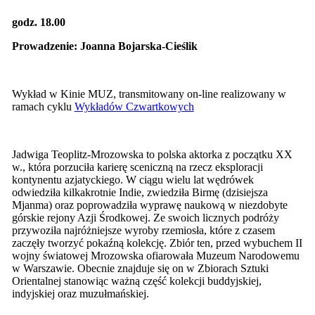
godz. 18.00
Prowadzenie:
Joanna Bojarska-Cieślik
Wykład w Kinie MUZ, transmitowany on-line realizowany w
ramach cyklu
Wykładów Czwartkowych
Jadwiga Teoplitz-Mrozowska to polska aktorka z początku XX
w., która porzuciła karierę sceniczną na rzecz eksploracji
kontynentu azjatyckiego. W ciągu wielu lat wędrówek
odwiedziła kilkakrotnie Indie, zwiedziła Birmę (dzisiejsza
Mjanma) oraz poprowadziła wyprawę naukową w niezdobyte
górskie rejony Azji Środkowej. Ze swoich licznych podróży
przywoziła najróżniejsze wyroby rzemiosła, które z czasem
zaczęły tworzyć pokaźną kolekcję. Zbiór ten, przed wybuchem II
wojny światowej Mrozowska ofiarowała Muzeum Narodowemu
w Warszawie. Obecnie znajduje się on w Zbiorach Sztuki
Orientalnej stanowiąc ważną część kolekcji buddyjskiej,
indyjskiej oraz muzułmańskiej.