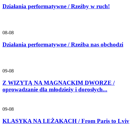
Działania performatywne / Rzeźby w ruch!
08-08
Działania performatywne / Rzeźba nas obchodzi
09-08
Z WIZYTĄ NA MAGNACKIM DWORZE /
oprowadzanie dla młodzieży i dorosłych...
09-08
KLASYKA NA LEŻAKACH / From Paris to Lviv