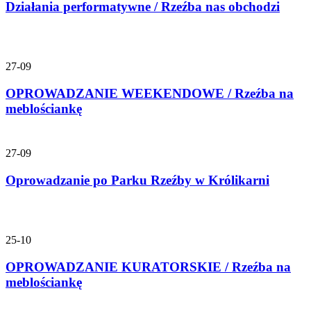
Działania performatywne / Rzeźba nas obchodzi
27-09
OPROWADZANIE WEEKENDOWE / Rzeźba na
meblościankę
27-09
Oprowadzanie po Parku Rzeźby w Królikarni
25-10
OPROWADZANIE KURATORSKIE / Rzeźba na
meblościankę