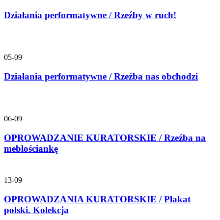
Działania performatywne / Rzeźby w ruch!
05-09
Działania performatywne / Rzeźba nas obchodzi
06-09
OPROWADZANIE KURATORSKIE / Rzeźba na
meblościankę
13-09
OPROWADZANIA KURATORSKIE / Plakat
polski. Kolekcja