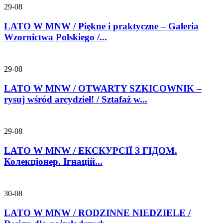
29-08
LATO W MNW / Piękne i praktyczne – Galeria
Wzornictwa Polskiego /...
29-08
LATO W MNW / OTWARTY SZKICOWNIK –
rysuj wśród arcydzieł! / Sztafaż w...
29-08
LATO W MNW / ЕКСКУРСІЇ З ГІДОМ.
Колекціонер. Ігнацій...
30-08
LATO W MNW / RODZINNE NIEDZIELE /