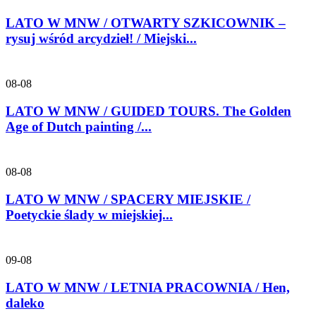
LATO W MNW / OTWARTY SZKICOWNIK –
rysuj wśród arcydzieł! / Miejski...
08-08
LATO W MNW / GUIDED TOURS. The Golden
Age of Dutch painting /...
08-08
LATO W MNW / SPACERY MIEJSKIE /
Poetyckie ślady w miejskiej...
09-08
LATO W MNW / LETNIA PRACOWNIA / Hen,
daleko