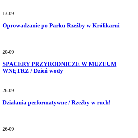
13-09
Oprowadzanie po Parku Rzeźby w Królikarni
20-09
SPACERY PRZYRODNICZE W MUZEUM
WNĘTRZ / Dzień wody
26-09
Działania performatywne / Rzeźby w ruch!
26-09