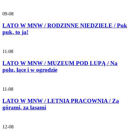
09-08
LATO W MNW / RODZINNE NIEDZIELE / Puk
puk, to ja!
11-08
LATO W MNW / MUZEUM POD LUPĄ / Na
polu, łące i w ogrodzie
11-08
LATO W MNW / LETNIA PRACOWNIA / Za
górami, za lasami
12-08