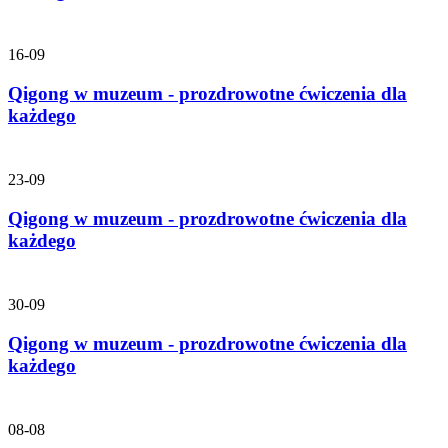
16-09
Qigong w muzeum - prozdrowotne ćwiczenia dla
każdego
23-09
Qigong w muzeum - prozdrowotne ćwiczenia dla
każdego
30-09
Qigong w muzeum - prozdrowotne ćwiczenia dla
każdego
08-08