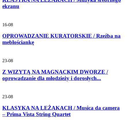
ekranu
16-08
OPROWADZANIE KURATORSKIE / Rzeźba na
meblościankę
23-08
Z WIZYTĄ NA MAGNACKIM DWORZE /
oprowadzanie dla młodzieży i dorosłych...
23-08
KLASYKA NA LEŻAKACH / Musica da camera
– Prima Vista String Quartet