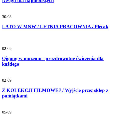
Design dla najmłodszych
30-08
LATO W MNW / LETNIA PRACOWNIA / Plecak
02-09
Qigong w muzeum - prozdrowotne ćwiczenia dla
każdego
02-09
Z KOLEKCJI FILMOWEJ / Wyjście przez sklep z
pamiątkami
05-09