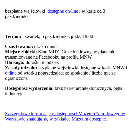
bezpłatne wejściówki
dostępne on-line
i w kasie od 3
października
Termin:
czwartek, 5 października, godz. 18.00
Czas trwania:
ok. 75 minut
Miejsce zbiórki:
Kino MUZ, Gmach Główny, wydarzenie
transmitowane na Facebooku na profilu MNW
Dla kogo:
dorośli i młodzież
Zasady udziału:
bezpłatne wejściówki dostępne w kasie MNW i
online
od wtorku poprzedzającego spotkanie / liczba miejsc
ograniczona
Dostępność wydarzenia:
brak barier architektonicznych, pętla
indukcyjna
Szczegółowe informacje o dostępności Muzeum Narodowego w
Warszawie znajdują się w zakładce Muzeum dostępne
.