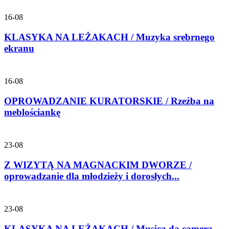
16-08
KLASYKA NA LEŻAKACH / Muzyka srebrnego
ekranu
16-08
OPROWADZANIE KURATORSKIE / Rzeźba na
meblościankę
23-08
Z WIZYTĄ NA MAGNACKIM DWORZE /
oprowadzanie dla młodzieży i dorosłych...
23-08
KLASYKA NA LEŻAKACH / Musica da camera