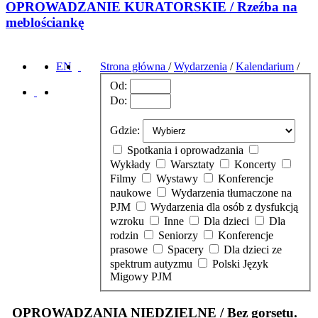
OPROWADZANIE KURATORSKIE / Rzeźba na
meblościankę
EN
Strona główna
/
Wydarzenia
/
Kalendarium
/
Od:
Do:
Gdzie:
Spotkania i oprowadzania
Wykłady
Warsztaty
Koncerty
Filmy
Wystawy
Konferencje
naukowe
Wydarzenia tłumaczone na
PJM
Wydarzenia dla osób z dysfukcją
wzroku
Inne
Dla dzieci
Dla
rodzin
Seniorzy
Konferencje
prasowe
Spacery
Dla dzieci ze
spektrum autyzmu
Polski Język
Migowy PJM
OPROWADZANIA NIEDZIELNE / Bez gorsetu.