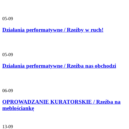
05-09
Działania performatywne / Rzeźby w ruch!
05-09
Działania performatywne / Rzeźba nas obchodzi
06-09
OPROWADZANIE KURATORSKIE / Rzeźba na
meblościankę
13-09