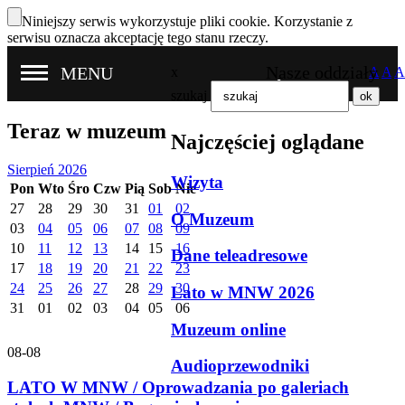
Niniejszy serwis wykorzystuje pliki cookie. Korzystanie z
serwisu oznacza akceptację tego stanu rzeczy.
Nasze oddziały
MENU
x
A
A
A
szukaj
Teraz w muzeum
Najczęściej oglądane
Sierpień 2026
Wizyta
Pon
Wto
Śro
Czw
Pią
Sob
Nie
27
28
29
30
31
01
02
O Muzeum
03
04
05
06
07
08
09
10
11
12
13
14
15
16
Dane teleadresowe
17
18
19
20
21
22
23
24
25
26
27
28
29
30
Lato w MNW 2026
31
01
02
03
04
05
06
Muzeum online
08-08
Audioprzewodniki
LATO W MNW / Oprowadzania po galeriach