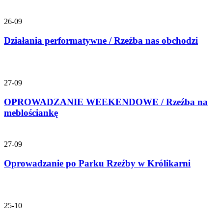
26-09
Działania performatywne / Rzeźba nas obchodzi
27-09
OPROWADZANIE WEEKENDOWE / Rzeźba na
meblościankę
27-09
Oprowadzanie po Parku Rzeźby w Królikarni
25-10