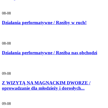
08-08
Działania performatywne / Rzeźby w ruch!
08-08
Działania performatywne / Rzeźba nas obchodzi
09-08
Z WIZYTĄ NA MAGNACKIM DWORZE /
oprowadzanie dla młodzieży i dorosłych...
09-08