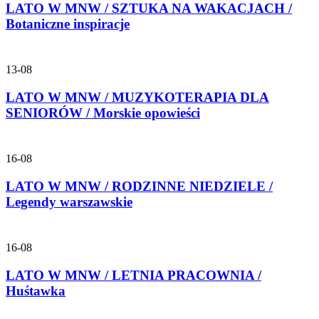
LATO W MNW / SZTUKA NA WAKACJACH /
Botaniczne inspiracje
13-08
LATO W MNW / MUZYKOTERAPIA DLA
SENIORÓW / Morskie opowieści
16-08
LATO W MNW / RODZINNE NIEDZIELE /
Legendy warszawskie
16-08
LATO W MNW / LETNIA PRACOWNIA /
Huśtawka