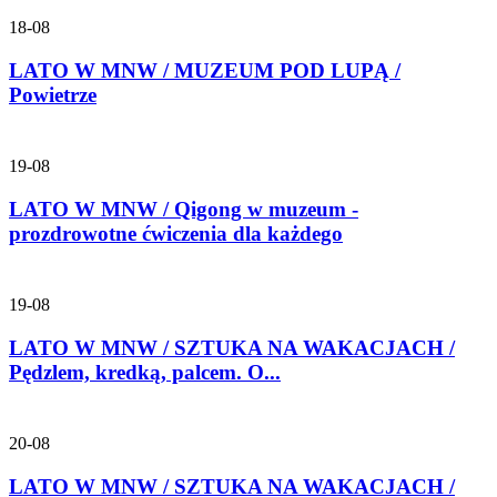
18-08
LATO W MNW / MUZEUM POD LUPĄ /
Powietrze
19-08
LATO W MNW / Qigong w muzeum -
prozdrowotne ćwiczenia dla każdego
19-08
LATO W MNW / SZTUKA NA WAKACJACH /
Pędzlem, kredką, palcem. O...
20-08
LATO W MNW / SZTUKA NA WAKACJACH /