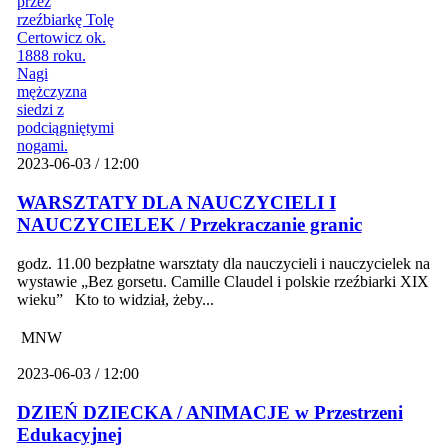
2023-06-03 / 12:00
WARSZTATY DLA NAUCZYCIELI I
NAUCZYCIELEK / Przekraczanie granic
godz. 11.00 bezpłatne warsztaty dla nauczycieli i nauczycielek na
wystawie „Bez gorsetu. Camille Claudel i polskie rzeźbiarki XIX
wieku” Kto to widział, żeby...
MNW
2023-06-03 / 12:00
DZIEŃ DZIECKA / ANIMACJE w Przestrzeni
Edukacyjnej