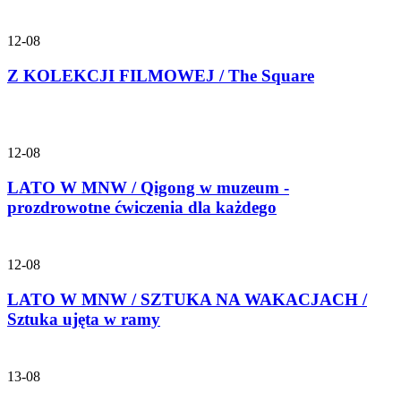
12-08
Z KOLEKCJI FILMOWEJ / The Square
12-08
LATO W MNW / Qigong w muzeum -
prozdrowotne ćwiczenia dla każdego
12-08
LATO W MNW / SZTUKA NA WAKACJACH /
Sztuka ujęta w ramy
13-08