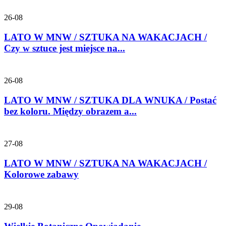
26-08
LATO W MNW / SZTUKA NA WAKACJACH /
Czy w sztuce jest miejsce na...
26-08
LATO W MNW / SZTUKA DLA WNUKA / Postać
bez koloru. Między obrazem a...
27-08
LATO W MNW / SZTUKA NA WAKACJACH /
Kolorowe zabawy
29-08