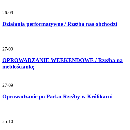
26-09
Działania performatywne / Rzeźba nas obchodzi
27-09
OPROWADZANIE WEEKENDOWE / Rzeźba na
meblościankę
27-09
Oprowadzanie po Parku Rzeźby w Królikarni
25-10