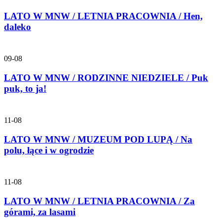
LATO W MNW / LETNIA PRACOWNIA / Hen,
daleko
09-08
LATO W MNW / RODZINNE NIEDZIELE / Puk
puk, to ja!
11-08
LATO W MNW / MUZEUM POD LUPĄ / Na
polu, łące i w ogrodzie
11-08
LATO W MNW / LETNIA PRACOWNIA / Za
górami, za lasami