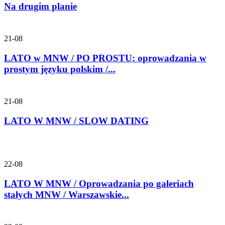
Na drugim planie
21-08
LATO w MNW / PO PROSTU: oprowadzania w
prostym języku polskim /...
21-08
LATO W MNW / SLOW DATING
22-08
LATO W MNW / Oprowadzania po galeriach
stałych MNW / Warszawskie...