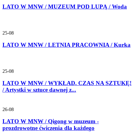
LATO W MNW / MUZEUM POD LUPĄ / Woda
25-08
LATO W MNW / LETNIA PRACOWNIA / Kurka
25-08
LATO W MNW / WYKŁAD. CZAS NA SZTUKĘ!
/ Artystki w sztuce dawnej z...
26-08
LATO W MNW / Qigong w muzeum -
prozdrowotne ćwiczenia dla każdego