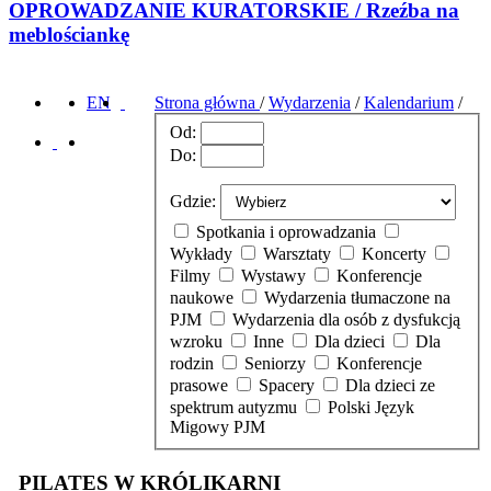
OPROWADZANIE KURATORSKIE / Rzeźba na
meblościankę
EN
Strona główna
/
Wydarzenia
/
Kalendarium
/
Od:
Do:
Gdzie:
Spotkania i oprowadzania
Wykłady
Warsztaty
Koncerty
Filmy
Wystawy
Konferencje
naukowe
Wydarzenia tłumaczone na
PJM
Wydarzenia dla osób z dysfukcją
wzroku
Inne
Dla dzieci
Dla
rodzin
Seniorzy
Konferencje
prasowe
Spacery
Dla dzieci ze
spektrum autyzmu
Polski Język
Migowy PJM
PILATES W KRÓLIKARNI