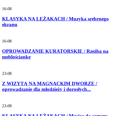
16-08
KLASYKA NA LEŻAKACH / Muzyka srebrnego
ekranu
16-08
OPROWADZANIE KURATORSKIE / Rzeźba na
meblościankę
23-08
Z WIZYTĄ NA MAGNACKIM DWORZE /
oprowadzanie dla młodzieży i dorosłych...
23-08
KLASYKA NA LEŻAKACH / Musica da camera