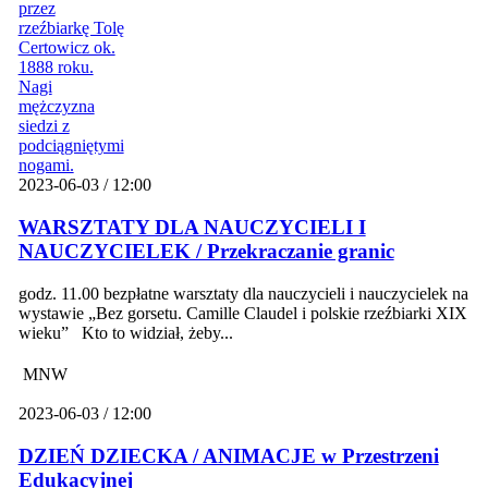
2023-06-03 / 12:00
WARSZTATY DLA NAUCZYCIELI I
NAUCZYCIELEK / Przekraczanie granic
godz. 11.00 bezpłatne warsztaty dla nauczycieli i nauczycielek na
wystawie „Bez gorsetu. Camille Claudel i polskie rzeźbiarki XIX
wieku” Kto to widział, żeby...
MNW
2023-06-03 / 12:00
DZIEŃ DZIECKA / ANIMACJE w Przestrzeni
Edukacyjnej