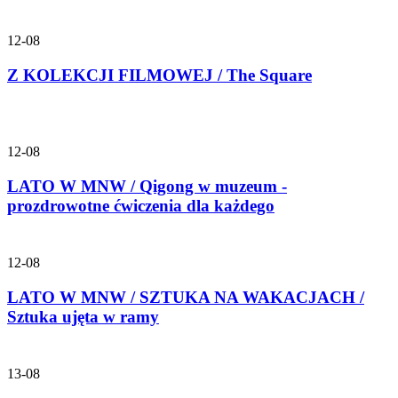
12-08
Z KOLEKCJI FILMOWEJ / The Square
12-08
LATO W MNW / Qigong w muzeum -
prozdrowotne ćwiczenia dla każdego
12-08
LATO W MNW / SZTUKA NA WAKACJACH /
Sztuka ujęta w ramy
13-08