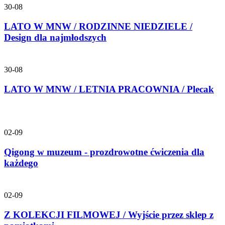
30-08
LATO W MNW / RODZINNE NIEDZIELE /
Design dla najmłodszych
30-08
LATO W MNW / LETNIA PRACOWNIA / Plecak
02-09
Qigong w muzeum - prozdrowotne ćwiczenia dla
każdego
02-09
Z KOLEKCJI FILMOWEJ / Wyjście przez sklep z