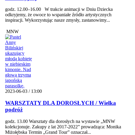
godz. 12.00–16.00 W trakcie animacji w Dniu Dziecka
odkryjemy, że owoce to wspaniałe źródło artystycznych
inspiracji. Wykorzystując nasze zmysły, zastanowimy...
MNW
2023-06-03 / 13:00
WARSZTATY DLA DOROSŁYCH / Wielka
podróż
godz. 13.00 Warsztaty dla dorosłych na wystawie „MNW
kolekcjonuje. Zakupy z lat 2017-2022” prowadząca: Monika
Miżołębska Termin „Grand Tour” oznaczał...