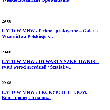
Wielkie Botaniczne Opowiadanie
29-08
LATO W MNW / Piękne i praktyczne – Galeria
Wzornictwa Polskiego /...
29-08
LATO W MNW / OTWARTY SZKICOWNIK –
rysuj wśród arcydzieł! / Sztafaż w...
29-08
LATO W MNW / ЕКСКУРСІЇ З ГІДОМ.
Колекціонер. Ігнацій...