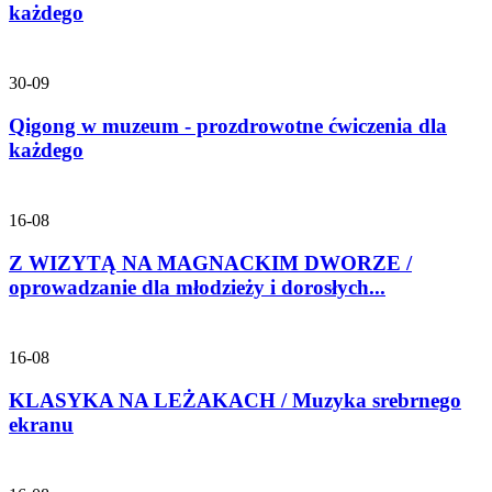
każdego
30-09
Qigong w muzeum - prozdrowotne ćwiczenia dla
każdego
16-08
Z WIZYTĄ NA MAGNACKIM DWORZE /
oprowadzanie dla młodzieży i dorosłych...
16-08
KLASYKA NA LEŻAKACH / Muzyka srebrnego
ekranu