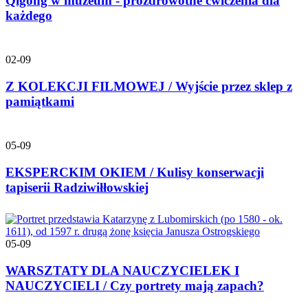
Qigong w muzeum - prozdrowotne ćwiczenia dla
każdego
02-09
Z KOLEKCJI FILMOWEJ / Wyjście przez sklep z
pamiątkami
05-09
EKSPERCKIM OKIEM / Kulisy konserwacji
tapiserii Radziwiłłowskiej
05-09
WARSZTATY DLA NAUCZYCIELEK I
NAUCZYCIELI / Czy portrety mają zapach?