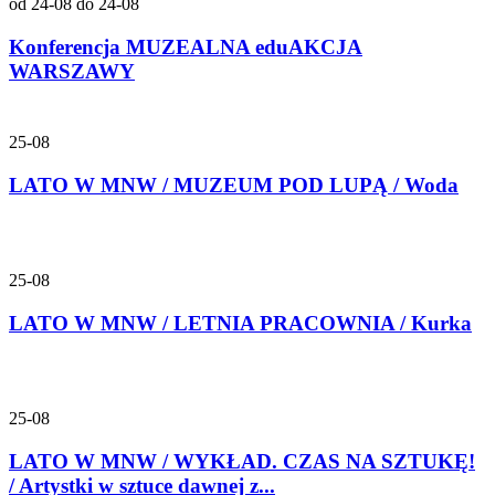
od 24-08 do 24-08
Konferencja MUZEALNA eduAKCJA
WARSZAWY
25-08
LATO W MNW / MUZEUM POD LUPĄ / Woda
25-08
LATO W MNW / LETNIA PRACOWNIA / Kurka
25-08
LATO W MNW / WYKŁAD. CZAS NA SZTUKĘ!
/ Artystki w sztuce dawnej z...