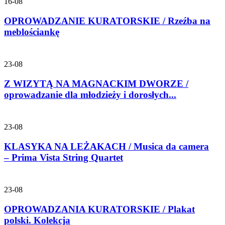
16-08
OPROWADZANIE KURATORSKIE / Rzeźba na
meblościankę
23-08
Z WIZYTĄ NA MAGNACKIM DWORZE /
oprowadzanie dla młodzieży i dorosłych...
23-08
KLASYKA NA LEŻAKACH / Musica da camera
– Prima Vista String Quartet
23-08
OPROWADZANIA KURATORSKIE / Plakat
polski. Kolekcja