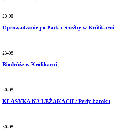
23-08
Oprowadzanie po Parku Rzeźby w Królikarni
23-08
Biodróże w Królikarni
30-08
KLASYKA NA LEŻAKACH / Perły baroku
30-08