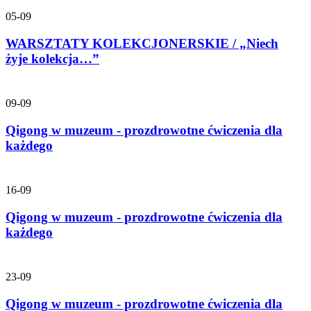
05-09
WARSZTATY KOLEKCJONERSKIE / „Niech
żyje kolekcja…”
09-09
Qigong w muzeum - prozdrowotne ćwiczenia dla
każdego
16-09
Qigong w muzeum - prozdrowotne ćwiczenia dla
każdego
23-09
Qigong w muzeum - prozdrowotne ćwiczenia dla