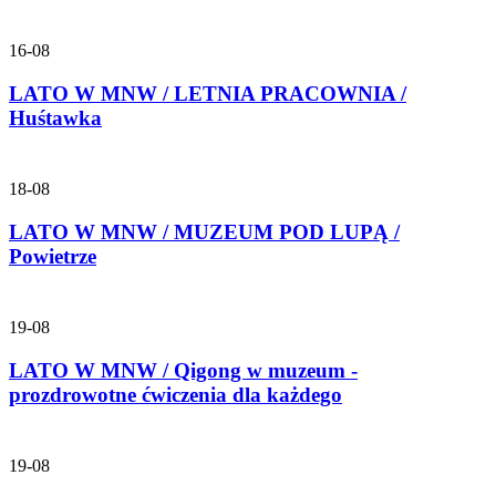
16-08
LATO W MNW / LETNIA PRACOWNIA /
Huśtawka
18-08
LATO W MNW / MUZEUM POD LUPĄ /
Powietrze
19-08
LATO W MNW / Qigong w muzeum -
prozdrowotne ćwiczenia dla każdego
19-08