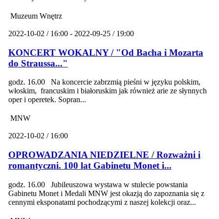
Muzeum Wnętrz
2022-10-02 / 16:00 - 2022-09-25 / 19:00
KONCERT WOKALNY / "Od Bacha i Mozarta
do Straussa..."
godz. 16.00 Na koncercie zabrzmią pieśni w języku polskim,
włoskim, francuskim i białoruskim jak również arie ze słynnych
oper i operetek. Sopran...
MNW
2022-10-02 / 16:00
OPROWADZANIA NIEDZIELNE / Rozważni i
romantyczni. 100 lat Gabinetu Monet i...
godz. 16.00 Jubileuszowa wystawa w stulecie powstania
Gabinetu Monet i Medali MNW jest okazją do zapoznania się z
cennymi eksponatami pochodzącymi z naszej kolekcji oraz...