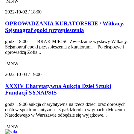
MNW
2022-10-02 / 18:00
OPROWADZANIA KURATORSKIE / Witkacy.
Sejsmograf epoki przyspieszenia
godz. 18.00 BRAK MIEJSC Zwiedzanie wystawy Witkacy.
Sejsmograf epoki przyspieszenia z kuratorami. Po ekspozycji
oprowadzą Zofia...
MNW
2022-10-03 / 19:00
XXXIV Charytatywna Aukcja Dzieł Sztuki
Fundacji SYNAPSIS
godz. 19.00 aukcja charytatywna na rzecz dzieci oraz dorosłych
osób w spektrum autyzmu 3 października w gmachu Muzeum
Narodowego w Warszawie odbędzie się wyjątkowe...
MNW