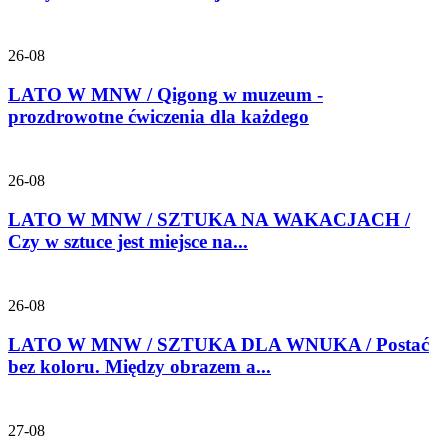
26-08
LATO W MNW / Qigong w muzeum -
prozdrowotne ćwiczenia dla każdego
26-08
LATO W MNW / SZTUKA NA WAKACJACH /
Czy w sztuce jest miejsce na...
26-08
LATO W MNW / SZTUKA DLA WNUKA / Postać
bez koloru. Między obrazem a...
27-08