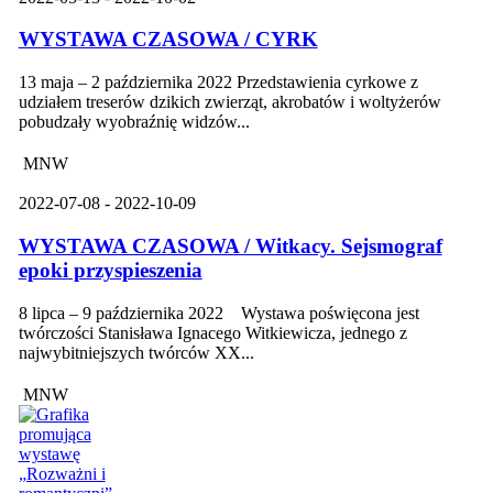
WYSTAWA CZASOWA / CYRK
13 maja – 2 października 2022 Przedstawienia cyrkowe z
udziałem treserów dzikich zwierząt, akrobatów i woltyżerów
pobudzały wyobraźnię widzów...
MNW
2022-07-08 - 2022-10-09
WYSTAWA CZASOWA / Witkacy. Sejsmograf
epoki przyspieszenia
8 lipca – 9 października 2022 Wystawa poświęcona jest
twórczości Stanisława Ignacego Witkiewicza, jednego z
najwybitniejszych twórców XX...
MNW