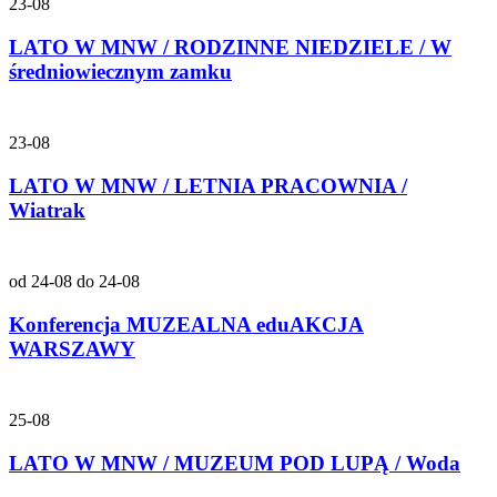
23-08
LATO W MNW / RODZINNE NIEDZIELE / W
średniowiecznym zamku
23-08
LATO W MNW / LETNIA PRACOWNIA /
Wiatrak
od 24-08 do 24-08
Konferencja MUZEALNA eduAKCJA
WARSZAWY
25-08
LATO W MNW / MUZEUM POD LUPĄ / Woda