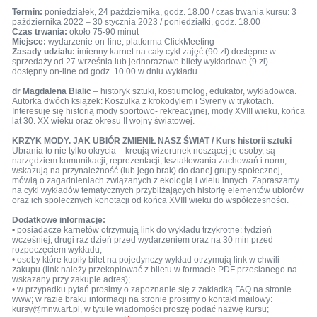
Termin:
poniedziałek, 24 października, godz. 18.00 / czas trwania kursu: 3
października 2022 – 30 stycznia 2023 / poniedziałki, godz. 18.00
Czas trwania:
około 75-90 minut
Miejsce:
wydarzenie on-line, platforma ClickMeeting
Zasady udziału:
imienny karnet na cały cykl zajęć (90 zł) dostępne w
sprzedaży od 27 września lub jednorazowe bilety wykładowe (9 zł)
dostępny on-line od godz. 10.00 w dniu wykładu
dr Magdalena Bialic
– historyk sztuki, kostiumolog, edukator, wykładowca.
Autorka dwóch książek: Koszulka z krokodylem i Syreny w trykotach.
Interesuje się historią mody sportowo- rekreacyjnej, mody XVIII wieku, końca
lat 30. XX wieku oraz okresu II wojny światowej.
KRZYK MODY. JAK UBIÓR ZMIENIŁ NASZ ŚWIAT / Kurs historii sztuki
Ubrania to nie tylko okrycia – kreują wizerunek noszącej je osoby, są
narzędziem komunikacji, reprezentacji, kształtowania zachowań i norm,
wskazują na przynależność (lub jego brak) do danej grupy społecznej,
mówią o zagadnieniach związanych z ekologią i wielu innych. Zapraszamy
na cykl wykładów tematycznych przybliżających historię elementów ubiorów
oraz ich społecznych konotacji od końca XVIII wieku do współczesności.
Dodatkowe informacje:
• posiadacze karnetów otrzymują link do wykładu trzykrotne: tydzień
wcześniej, drugi raz dzień przed wydarzeniem oraz na 30 min przed
rozpoczęciem wykładu;
• osoby które kupiły bilet na pojedynczy wykład otrzymują link w chwili
zakupu (link należy przekopiować z biletu w formacie PDF przesłanego na
wskazany przy zakupie adres);
• w przypadku pytań prosimy o zapoznanie się z zakładką FAQ na stronie
www; w razie braku informacji na stronie prosimy o kontakt mailowy:
kursy@mnw.art.pl, w tytule wiadomości proszę podać nazwę kursu;