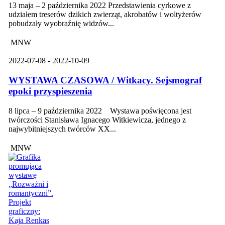
13 maja – 2 października 2022 Przedstawienia cyrkowe z
udziałem treserów dzikich zwierząt, akrobatów i woltyżerów
pobudzały wyobraźnię widzów...
MNW
2022-07-08 - 2022-10-09
WYSTAWA CZASOWA / Witkacy. Sejsmograf
epoki przyspieszenia
8 lipca – 9 października 2022 Wystawa poświęcona jest
twórczości Stanisława Ignacego Witkiewicza, jednego z
najwybitniejszych twórców XX...
MNW