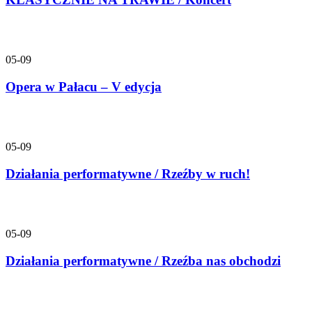
05-09
Opera w Pałacu – V edycja
05-09
Działania performatywne / Rzeźby w ruch!
05-09
Działania performatywne / Rzeźba nas obchodzi