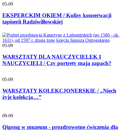
05-09
EKSPERCKIM OKIEM / Kulisy konserwacji
tapiserii Radziwiłłowskiej
05-09
WARSZTATY DLA NAUCZYCIELEK I
NAUCZYCIELI / Czy portrety mają zapach?
05-09
WARSZTATY KOLEKCJONERSKIE / „Niech
żyje kolekcja…”
09-09
Qigong w muzeum - prozdrowotne ćwiczenia dla