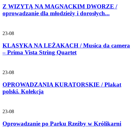
Z WIZYTĄ NA MAGNACKIM DWORZE /
oprowadzanie dla młodzieży i dorosłych...
23-08
KLASYKA NA LEŻAKACH / Musica da camera
– Prima Vista String Quartet
23-08
OPROWADZANIA KURATORSKIE / Plakat
polski. Kolekcja
23-08
Oprowadzanie po Parku Rzeźby w Królikarni