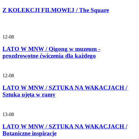
Z KOLEKCJI FILMOWEJ / The Square
12-08
LATO W MNW / Qigong w muzeum -
prozdrowotne ćwiczenia dla każdego
12-08
LATO W MNW / SZTUKA NA WAKACJACH /
Sztuka ujęta w ramy
13-08
LATO W MNW / SZTUKA NA WAKACJACH /
Botaniczne inspiracje