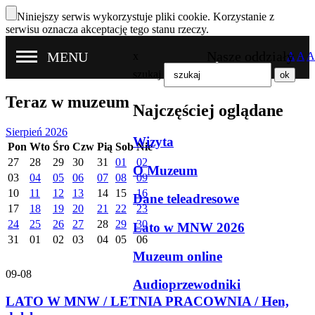
Niniejszy serwis wykorzystuje pliki cookie. Korzystanie z
serwisu oznacza akceptację tego stanu rzeczy.
Nasze oddziały
MENU
x
A
A
A
szukaj
Teraz w muzeum
Najczęściej oglądane
Sierpień 2026
Wizyta
Pon
Wto
Śro
Czw
Pią
Sob
Nie
27
28
29
30
31
01
02
O Muzeum
03
04
05
06
07
08
09
10
11
12
13
14
15
16
Dane teleadresowe
17
18
19
20
21
22
23
24
25
26
27
28
29
30
Lato w MNW 2026
31
01
02
03
04
05
06
Muzeum online
09-08
Audioprzewodniki
LATO W MNW / LETNIA PRACOWNIA / Hen,