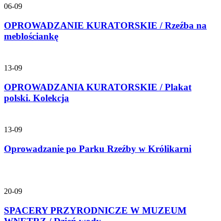
06-09
OPROWADZANIE KURATORSKIE / Rzeźba na
meblościankę
13-09
OPROWADZANIA KURATORSKIE / Plakat
polski. Kolekcja
13-09
Oprowadzanie po Parku Rzeźby w Królikarni
20-09
SPACERY PRZYRODNICZE W MUZEUM