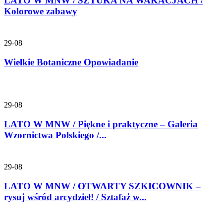
LATO W MNW / SZTUKA NA WAKACJACH /
Kolorowe zabawy
29-08
Wielkie Botaniczne Opowiadanie
29-08
LATO W MNW / Piękne i praktyczne – Galeria
Wzornictwa Polskiego /...
29-08
LATO W MNW / OTWARTY SZKICOWNIK –
rysuj wśród arcydzieł! / Sztafaż w...