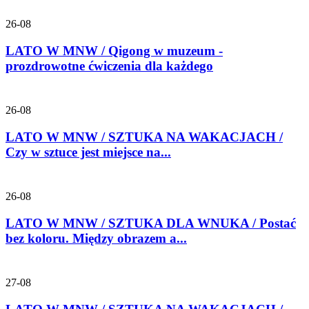
26-08
LATO W MNW / Qigong w muzeum -
prozdrowotne ćwiczenia dla każdego
26-08
LATO W MNW / SZTUKA NA WAKACJACH /
Czy w sztuce jest miejsce na...
26-08
LATO W MNW / SZTUKA DLA WNUKA / Postać
bez koloru. Między obrazem a...
27-08