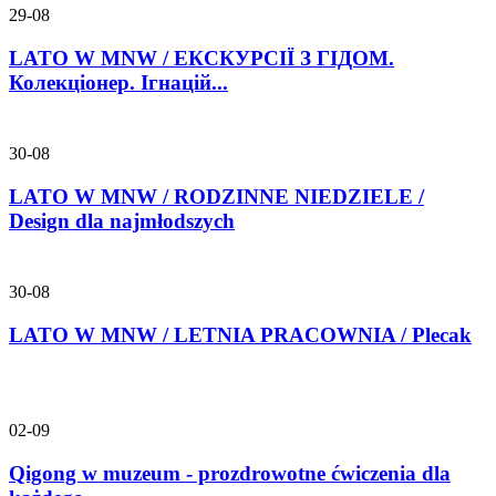
29-08
LATO W MNW / ЕКСКУРСІЇ З ГІДОМ.
Колекціонер. Ігнацій...
30-08
LATO W MNW / RODZINNE NIEDZIELE /
Design dla najmłodszych
30-08
LATO W MNW / LETNIA PRACOWNIA / Plecak
02-09
Qigong w muzeum - prozdrowotne ćwiczenia dla