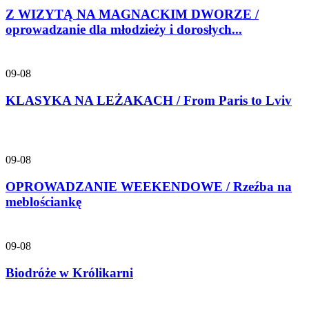
Z WIZYTĄ NA MAGNACKIM DWORZE /
oprowadzanie dla młodzieży i dorosłych...
09-08
KLASYKA NA LEŻAKACH / From Paris to Lviv
09-08
OPROWADZANIE WEEKENDOWE / Rzeźba na
meblościankę
09-08
Biodróże w Królikarni