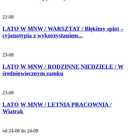
22-08
LATO W MNW / WARSZTAT / Błękitny splot –
cyjanotypia z wykorzystaniem...
23-08
LATO W MNW / RODZINNE NIEDZIELE / W
średniowiecznym zamku
23-08
LATO W MNW / LETNIA PRACOWNIA /
Wiatrak
od 24-08 do 24-08