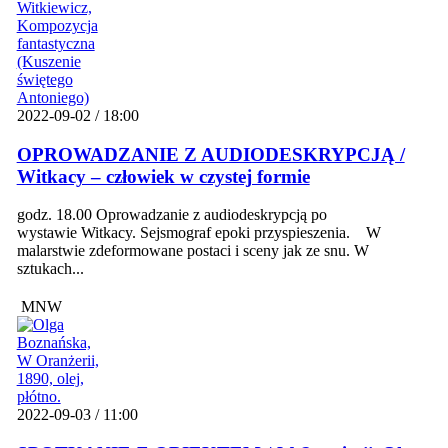
2022-09-02 / 18:00
OPROWADZANIE Z AUDIODESKRYPCJĄ /
Witkacy – człowiek w czystej formie
godz. 18.00 Oprowadzanie z audiodeskrypcją po
wystawie Witkacy. Sejsmograf epoki przyspieszenia. W
malarstwie zdeformowane postaci i sceny jak ze snu. W
sztukach...
MNW
2022-09-03 / 11:00