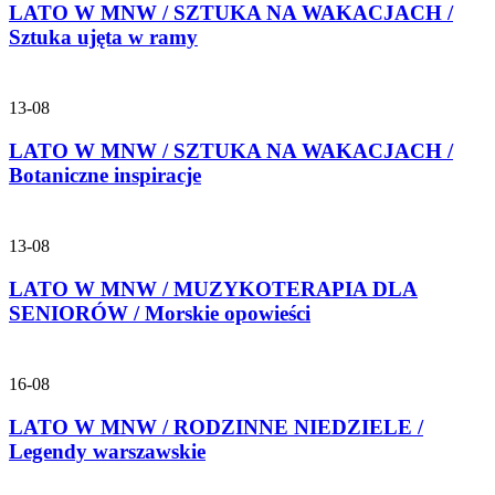
LATO W MNW / SZTUKA NA WAKACJACH /
Sztuka ujęta w ramy
13-08
LATO W MNW / SZTUKA NA WAKACJACH /
Botaniczne inspiracje
13-08
LATO W MNW / MUZYKOTERAPIA DLA
SENIORÓW / Morskie opowieści
16-08
LATO W MNW / RODZINNE NIEDZIELE /
Legendy warszawskie