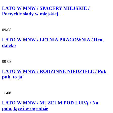
LATO W MNW / SPACERY MIEJSKIE /
Poetyckie ślady w miejskiej...
09-08
LATO W MNW / LETNIA PRACOWNIA / Hen,
daleko
09-08
LATO W MNW / RODZINNE NIEDZIELE / Puk
puk, to ja!
11-08
LATO W MNW / MUZEUM POD LUPĄ / Na
polu, łące i w ogrodzie