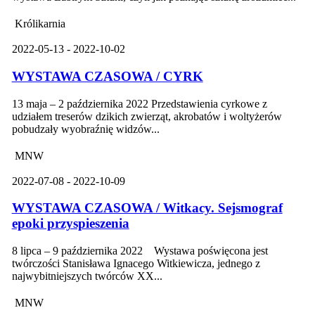
Królikarnia
2022-05-13 - 2022-10-02
WYSTAWA CZASOWA / CYRK
13 maja – 2 października 2022 Przedstawienia cyrkowe z
udziałem treserów dzikich zwierząt, akrobatów i woltyżerów
pobudzały wyobraźnię widzów...
MNW
2022-07-08 - 2022-10-09
WYSTAWA CZASOWA / Witkacy. Sejsmograf
epoki przyspieszenia
8 lipca – 9 października 2022 Wystawa poświęcona jest
twórczości Stanisława Ignacego Witkiewicza, jednego z
najwybitniejszych twórców XX...
MNW