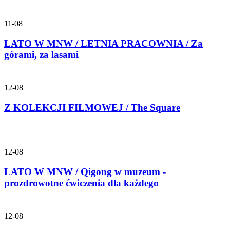
11-08
LATO W MNW / LETNIA PRACOWNIA / Za
górami, za lasami
12-08
Z KOLEKCJI FILMOWEJ / The Square
12-08
LATO W MNW / Qigong w muzeum -
prozdrowotne ćwiczenia dla każdego
12-08