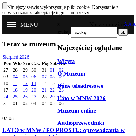
Niniejszy serwis wykorzystuje pliki cookie. Korzystanie z
serwisu oznacza akceptację tego stanu rzeczy.
Nasze oddziały
MENU
x
A
A
A
szukaj
Teraz w muzeum
Najczęściej oglądane
Sierpień 2026
Wizyta
Pon
Wto
Śro
Czw
Pią
Sob
Nie
27
28
29
30
31
01
02
O Muzeum
03
04
05
06
07
08
09
10
11
12
13
14
15
16
Dane teleadresowe
17
18
19
20
21
22
23
24
25
26
27
28
29
30
Lato w MNW 2026
31
01
02
03
04
05
06
Muzeum online
07-08
Audioprzewodniki
LATO w MNW / PO PROSTU: oprowadzania w