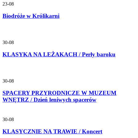
23-08
Biodróże w Królikarni
30-08
KLASYKA NA LEŻAKACH / Perły baroku
30-08
SPACERY PRZYRODNICZE W MUZEUM
WNĘTRZ / Dzień leniwych spacerów
30-08
KLASYCZNIE NA TRAWIE / Koncert