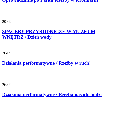
20-09
SPACERY PRZYRODNICZE W MUZEUM
WNĘTRZ / Dzień wody
26-09
Działania performatywne / Rzeźby w ruch!
26-09
Działania performatywne / Rzeźba nas obchodzi