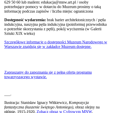
629 50 60 lub mailem: edukacja@mnw.art.pl / osoby
potrzebujące pomocy w dotarciu do Muzeum prosimy o taką
informację podczas zapisów / liczba miejsc ograniczona
Dostępność wydarzenia:
brak barier architektonicznych / pętla
indukcyjna, naszyjna pętla indukcyjna (poinformuj przewodnika
o potrzebie skorzystania z pętli), pokój wyciszenia (w Galerii
Sztuki XIX wieku)
Szczegółowe informacje o dostępności Muzeum Narodowego w
Warszawie znajdują się w zakładce Muzeum dostępne.
Zapraszamy do zapoznania się z pełną ofertą programu
towarzyszącego wystawie.
___.
Ilustracja: Stanisław Ignacy Witkiewicz,
Kompozycja
fantastyczna (kuszenie świętego Antoniego)
, obraz olejny na
płótnie, 1915-1920.
Zobacz obraz w Cyfrowym MNW
.