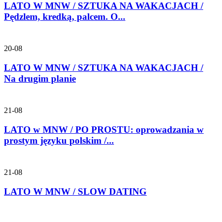
LATO W MNW / SZTUKA NA WAKACJACH /
Pędzlem, kredką, palcem. O...
20-08
LATO W MNW / SZTUKA NA WAKACJACH /
Na drugim planie
21-08
LATO w MNW / PO PROSTU: oprowadzania w
prostym języku polskim /...
21-08
LATO W MNW / SLOW DATING