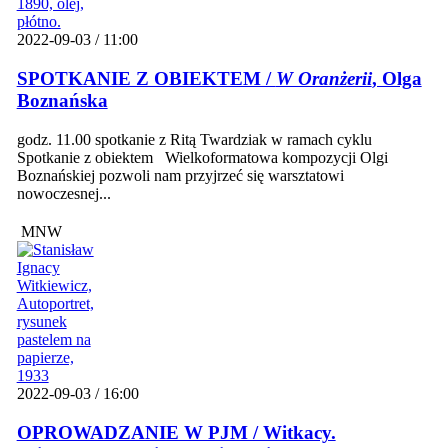
2022-09-03 / 11:00
SPOTKANIE Z OBIEKTEM /
W Oranżerii
, Olga
Boznańska
godz. 11.00 spotkanie z Ritą Twardziak w ramach cyklu
Spotkanie z obiektem Wielkoformatowa kompozycji Olgi
Boznańskiej pozwoli nam przyjrzeć się warsztatowi
nowoczesnej...
MNW
2022-09-03 / 16:00
OPROWADZANIE W PJM / Witkacy.