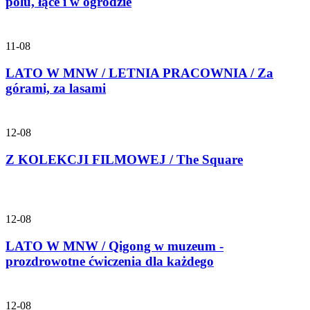
polu, łące i w ogrodzie
11-08
LATO W MNW / LETNIA PRACOWNIA / Za
górami, za lasami
12-08
Z KOLEKCJI FILMOWEJ / The Square
12-08
LATO W MNW / Qigong w muzeum -
prozdrowotne ćwiczenia dla każdego
12-08