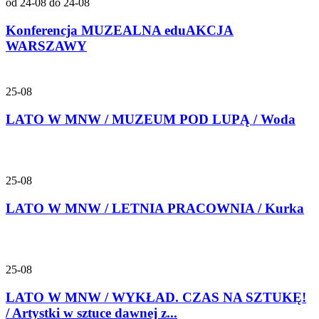
od 24-08 do 24-08
Konferencja MUZEALNA eduAKCJA
WARSZAWY
25-08
LATO W MNW / MUZEUM POD LUPĄ / Woda
25-08
LATO W MNW / LETNIA PRACOWNIA / Kurka
25-08
LATO W MNW / WYKŁAD. CZAS NA SZTUKĘ!
/ Artystki w sztuce dawnej z...