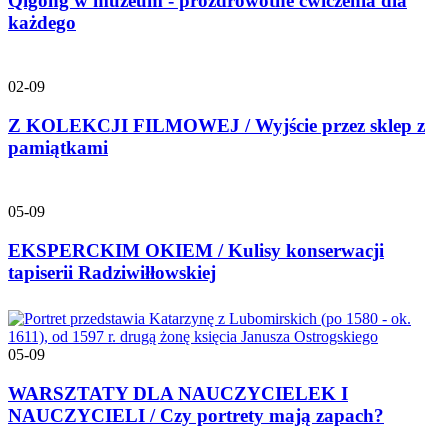
Qigong w muzeum - prozdrowotne ćwiczenia dla
każdego
02-09
Z KOLEKCJI FILMOWEJ / Wyjście przez sklep z
pamiątkami
05-09
EKSPERCKIM OKIEM / Kulisy konserwacji
tapiserii Radziwiłłowskiej
05-09
WARSZTATY DLA NAUCZYCIELEK I
NAUCZYCIELI / Czy portrety mają zapach?