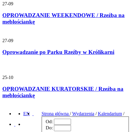
27-09
OPROWADZANIE WEEKENDOWE / Rzeźba na
meblościankę
27-09
Oprowadzanie po Parku Rzeźby w Królikarni
25-10
OPROWADZANIE KURATORSKIE / Rzeźba na
meblościankę
EN
Strona główna
/
Wydarzenia
/
Kalendarium
/
Od:
Do: