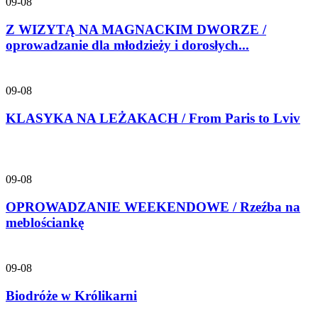
09-08
Z WIZYTĄ NA MAGNACKIM DWORZE /
oprowadzanie dla młodzieży i dorosłych...
09-08
KLASYKA NA LEŻAKACH / From Paris to Lviv
09-08
OPROWADZANIE WEEKENDOWE / Rzeźba na
meblościankę
09-08
Biodróże w Królikarni