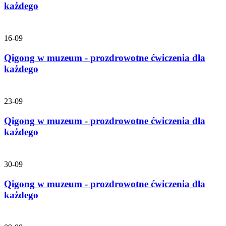
każdego
16-09
Qigong w muzeum - prozdrowotne ćwiczenia dla
każdego
23-09
Qigong w muzeum - prozdrowotne ćwiczenia dla
każdego
30-09
Qigong w muzeum - prozdrowotne ćwiczenia dla
każdego