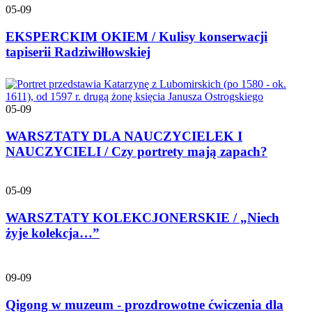
05-09
EKSPERCKIM OKIEM / Kulisy konserwacji
tapiserii Radziwiłłowskiej
05-09
WARSZTATY DLA NAUCZYCIELEK I
NAUCZYCIELI / Czy portrety mają zapach?
05-09
WARSZTATY KOLEKCJONERSKIE / „Niech
żyje kolekcja…”
09-09
Qigong w muzeum - prozdrowotne ćwiczenia dla