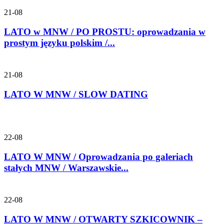
21-08
LATO w MNW / PO PROSTU: oprowadzania w
prostym języku polskim /...
21-08
LATO W MNW / SLOW DATING
22-08
LATO W MNW / Oprowadzania po galeriach
stałych MNW / Warszawskie...
22-08
LATO W MNW / OTWARTY SZKICOWNIK –