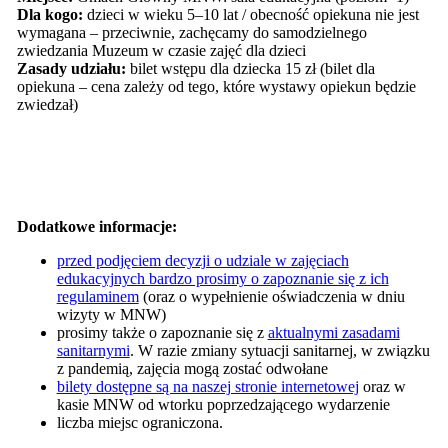
Dla kogo:
dzieci w wieku 5–10 lat / obecność opiekuna nie jest
wymagana – przeciwnie, zachęcamy do samodzielnego
zwiedzania Muzeum w czasie zajęć dla dzieci
Zasady udziału:
bilet wstępu dla dziecka 15 zł (bilet dla
opiekuna – cena zależy od tego, które wystawy opiekun będzie
zwiedzał)
Dodatkowe informacje:
przed podjęciem decyzji o udziale w zajęciach
edukacyjnych bardzo prosimy o zapoznanie się z ich
regulaminem
(oraz o wypełnienie oświadczenia w dniu
wizyty w MNW)
prosimy także o zapoznanie się z
aktualnymi zasadami
sanitarnymi
. W razie zmiany sytuacji sanitarnej, w związku
z pandemią, zajęcia mogą zostać odwołane
bilety dostępne są na naszej stronie internetowej
oraz w
kasie MNW od wtorku poprzedzającego wydarzenie
liczba miejsc ograniczona.