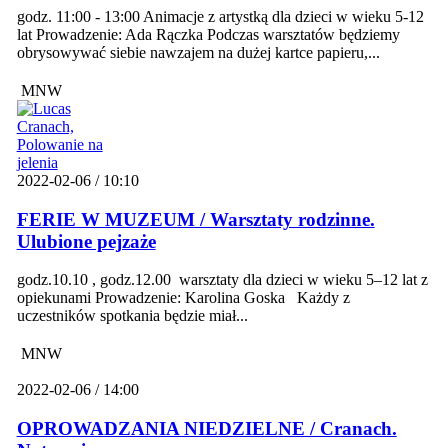
godz. 11:00 - 13:00 Animacje z artystką dla dzieci w wieku 5-12
lat Prowadzenie: Ada Rączka Podczas warsztatów będziemy
obrysowywać siebie nawzajem na dużej kartce papieru,...
MNW
2022-02-06 / 10:10
FERIE W MUZEUM / Warsztaty rodzinne.
Ulubione pejzaże
godz.10.10 , godz.12.00 warsztaty dla dzieci w wieku 5–12 lat z
opiekunami Prowadzenie: Karolina Goska Każdy z
uczestników spotkania będzie miał...
MNW
2022-02-06 / 14:00
OPROWADZANIA NIEDZIELNE / Cranach.