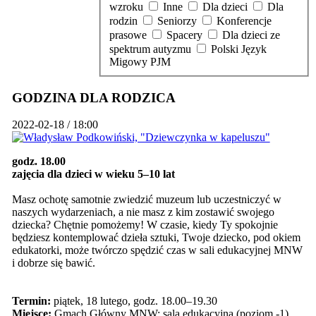
wzroku
Inne
Dla dzieci
Dla
rodzin
Seniorzy
Konferencje
prasowe
Spacery
Dla dzieci ze
spektrum autyzmu
Polski Język
Migowy PJM
GODZINA DLA RODZICA
2022-02-18 / 18:00
godz. 18.00
zajęcia dla dzieci w wieku 5–10 lat
Masz ochotę samotnie zwiedzić muzeum lub uczestniczyć w
naszych wydarzeniach, a nie masz z kim zostawić swojego
dziecka? Chętnie pomożemy! W czasie, kiedy Ty spokojnie
będziesz kontemplować dzieła sztuki, Twoje dziecko, pod okiem
edukatorki, może twórczo spędzić czas w sali edukacyjnej MNW
i dobrze się bawić.
Termin:
piątek, 18 lutego, godz. 18.00–19.30
Miejsce:
Gmach Główny MNW: sala edukacyjna (poziom -1)