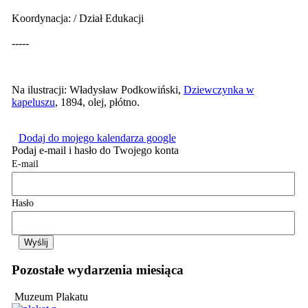
Koordynacja:
/ Dział Edukacji
-----
Na ilustracji: Władysław Podkowiński,
Dziewczynka w
kapeluszu
, 1894, olej, płótno.
Dodaj do mojego kalendarza google
Podaj e-mail i hasło do Twojego konta
E-mail
Hasło
Pozostałe wydarzenia miesiąca
Muzeum Plakatu