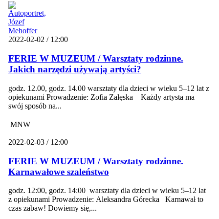
2022-02-02 / 12:00
FERIE W MUZEUM / Warsztaty rodzinne.
Jakich narzędzi używają artyści?
godz. 12.00, godz. 14.00 warsztaty dla dzieci w wieku 5–12 lat z
opiekunami Prowadzenie: Zofia Załęska Każdy artysta ma
swój sposób na...
MNW
2022-02-03 / 12:00
FERIE W MUZEUM / Warsztaty rodzinne.
Karnawałowe szaleństwo
godz. 12:00, godz. 14:00 warsztaty dla dzieci w wieku 5–12 lat
z opiekunami Prowadzenie: Aleksandra Górecka Karnawał to
czas zabaw! Dowiemy się,...