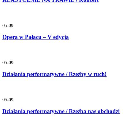
05-09
Opera w Pałacu – V edycja
05-09
Działania performatywne / Rzeźby w ruch!
05-09
Działania performatywne / Rzeźba nas obchodzi