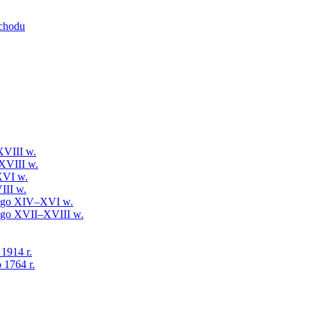
schodu
XVIII w.
XVIII w.
XVI w.
III w.
iego XIV–XVI w.
iego XVII–XVIII w.
 1914 r.
 1764 r.