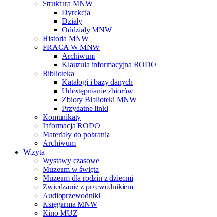
Struktura MNW
Dyrekcja
Działy
Oddziały MNW
Historia MNW
PRACA W MNW
Archiwum
Klauzula informacyjna RODO
Biblioteka
Katalogi i bazy danych
Udostępnianie zbiorów
Zbiory Biblioteki MNW
Przydatne linki
Komunikaty
Informacja RODO
Materiały do pobrania
Archiwum
Wizyta
Wystawy czasowe
Muzeum w święta
Muzeum dla rodzin z dziećmi
Zwiedzanie z przewodnikiem
Audioprzewodniki
Księgarnia MNW
Kino MUZ