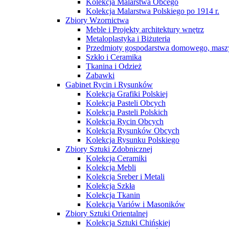
Kolekcja Malarstwa Obcego
Kolekcja Malarstwa Polskiego po 1914 r.
Zbiory Wzornictwa
Meble i Projekty architektury wnętrz
Metaloplastyka i Biżuteria
Przedmioty gospodarstwa domowego, maszy
Szkło i Ceramika
Tkanina i Odzież
Zabawki
Gabinet Rycin i Rysunków
Kolekcja Grafiki Polskiej
Kolekcja Pasteli Obcych
Kolekcja Pasteli Polskich
Kolekcja Rycin Obcych
Kolekcja Rysunków Obcych
Kolekcja Rysunku Polskiego
Zbiory Sztuki Zdobnicznej
Kolekcja Ceramiki
Kolekcja Mebli
Kolekcja Sreber i Metali
Kolekcja Szkła
Kolekcja Tkanin
Kolekcja Variów i Masoników
Zbiory Sztuki Orientalnej
Kolekcja Sztuki Chińskiej