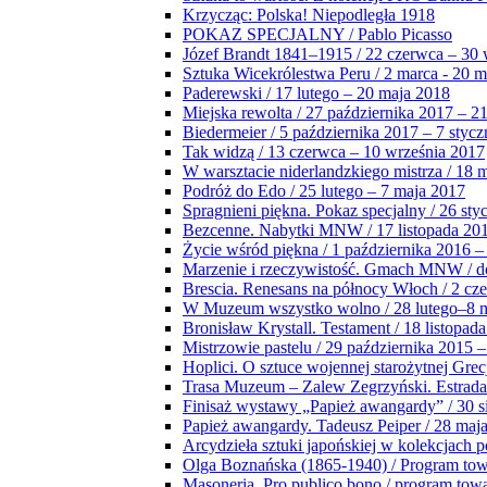
Krzycząc: Polska! Niepodległa 1918
POKAZ SPECJALNY / Pablo Picasso
Józef Brandt 1841–1915 / 22 czerwca – 30 
Sztuka Wicekrólestwa Peru / 2 marca - 20 
Paderewski / 17 lutego – 20 maja 2018
Miejska rewolta / 27 października 2017 – 2
Biedermeier / 5 października 2017 – 7 stycz
Tak widzą / 13 czerwca – 10 września 2017
W warsztacie niderlandzkiego mistrza / 18 
Podróż do Edo / 25 lutego – 7 maja 2017
Spragnieni piękna. Pokaz specjalny / 26 sty
Bezcenne. Nabytki MNW / 17 listopada 201
Życie wśród piękna / 1 października 2016 –
Marzenie i rzeczywistość. Gmach MNW / do
Brescia. Renesans na północy Włoch / 2 cz
W Muzeum wszystko wolno / 28 lutego–8 
Bronisław Krystall. Testament / 18 listopa
Mistrzowie pastelu / 29 października 2015 –
Hoplici. O sztuce wojennej starożytnej Grec
Trasa Muzeum – Zalew Zegrzyński. Estrada
Finisaż wystawy „Papież awangardy” / 30 s
Papież awangardy. Tadeusz Peiper / 28 maja
Arcydzieła sztuki japońskiej w kolekcjach p
Olga Boznańska (1865-1940) / Program to
Masoneria. Pro publico bono / program tow