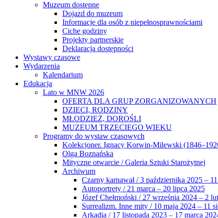
Muzeum dostępne
Dojazd do muzeum
Informacje dla osób z niepełnosprawnościami
Ciche godziny
Projekty partnerskie
Deklaracja dostępności
Wystawy czasowe
Wydarzenia
Kalendarium
Edukacja
Lato w MNW 2026
OFERTA DLA GRUP ZORGANIZOWANYCH
DZIECI, RODZINY
MŁODZIEŻ, DOROŚLI
MUZEUM TRZECIEGO WIEKU
Programy do wystaw czasowych
Kolekcjoner. Ignacy Korwin-Milewski (1846–192
Olga Boznańska
Mityczne otwarcie / Galeria Sztuki Starożytnej
Archiwum
Czarny karnawał / 3 października 2025 – 11
Autoportrety / 21 marca – 20 lipca 2025
Józef Chełmoński / 27 września 2024 – 2 lu
Surrealizm. Inne mity / 10 maja 2024 – 11 s
Arkadia / 17 listopada 2023 – 17 marca 202