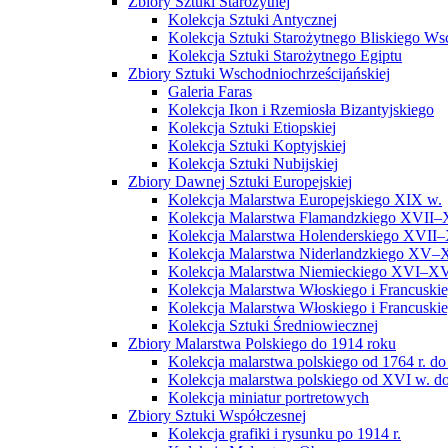
Zbiory Sztuki Starożytnej
Kolekcja Sztuki Antycznej
Kolekcja Sztuki Starożytnego Bliskiego W
Kolekcja Sztuki Starożytnego Egiptu
Zbiory Sztuki Wschodniochrześcijańskiej
Galeria Faras
Kolekcja Ikon i Rzemiosła Bizantyjskiego
Kolekcja Sztuki Etiopskiej
Kolekcja Sztuki Koptyjskiej
Kolekcja Sztuki Nubijskiej
Zbiory Dawnej Sztuki Europejskiej
Kolekcja Malarstwa Europejskiego XIX w.
Kolekcja Malarstwa Flamandzkiego XVII–
Kolekcja Malarstwa Holenderskiego XVII–
Kolekcja Malarstwa Niderlandzkiego XV–
Kolekcja Malarstwa Niemieckiego XVI–XV
Kolekcja Malarstwa Włoskiego i Francusk
Kolekcja Malarstwa Włoskiego i Francusk
Kolekcja Sztuki Średniowiecznej
Zbiory Malarstwa Polskiego do 1914 roku
Kolekcja malarstwa polskiego od 1764 r. do
Kolekcja malarstwa polskiego od XVI w. do
Kolekcja miniatur portretowych
Zbiory Sztuki Współczesnej
Kolekcja grafiki i rysunku po 1914 r.