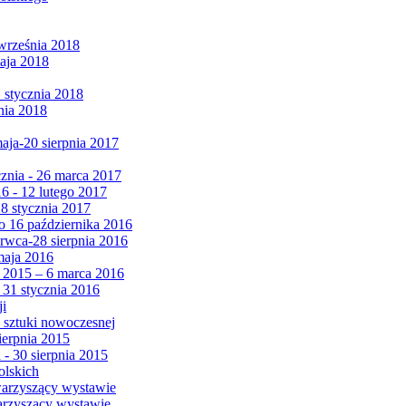
września 2018
maja 2018
1 stycznia 2018
nia 2018
maja-20 sierpnia 2017
cznia - 26 marca 2017
6 - 12 lutego 2017
 8 stycznia 2017
 16 października 2016
erwca-28 sierpnia 2016
maja 2016
da 2015 – 6 marca 2016
 31 stycznia 2016
ji
 sztuki nowoczesnej
ierpnia 2015
 - 30 sierpnia 2015
olskich
warzyszący wystawie
arzyszący wystawie