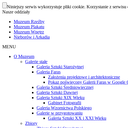
Niniejszy serwis wykorzystuje pliki cookie. Korzystanie z serwisu 
Nasze oddziały
Muzeum Rzeźby
Muzeum Plakatu
Muzeum Wnętrz
Nieborów i Arkadia
MENU
O Muzeum
Galerie stałe
Galeria Sztuki Starożytnej
Galeria Faras
Założenia projektowe i architektoniczne
Pokaz poświęcony Galerii Faras w Google Cu
Galeria Sztuki Średniowiecznej
Galeria Sztuki Dawnej
Galeria Sztuki XIX Wieku
Gabinet Fotografii
Galeria Wzornictwa Polskiego
Galerie w przygotowaniu
Galeria Sztuki XX i XXI Wieku
Zbiory