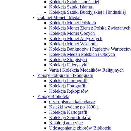
Kolekcja Sztuki Japońskiej
Kolekcja Sztuki Islamu
Kolekcja Sztuki Buddyjskiej i Hinduskiej
Gabinet Monet i Medali
Kolekcja Monet Polskich
Kolekcja Monet Ziem z Polską Związanych
Kolekcja Monet Obcych
Kolekcja Monet Antycznych
Kolekcja Monet Wschodu
Kolekcja Banknotów i Papierów Wartości
Kolekcja Medali Polskich i Obcych
Kolekcje Sfragistyki
Kolekcja Falerystyki
Varia i Kolekcja Medalików Religijnych
Zbiory Fotografii i Ikonografii
Kolekcja Ikonografii
Kolekcja Fotografii
Kolekcja Rękopisów
Zbiory Biblioteki
Czasopisma i kalendarze
Książki wydane po 1800 r.
Kolekcja Kartografii
Kolekcja Starodruków
Katalogi aukcyjne
Udostępnianie zbiorów Biblioteki