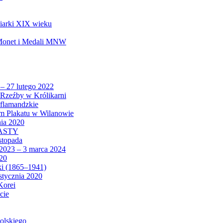
biarki XIX wieku
 Monet i Medali MNW
 – 27 lutego 2022
Rzeźby w Królikarni
 flamandzkie
um Plakatu w Wilanowie
nia 2020
CASTY
istopada
 2023 – 3 marca 2024
020
ki (1865–1941)
 stycznia 2020
Korei
cie
olskiego