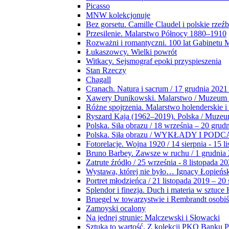
Picasso
MNW kolekcjonuje
Bez gorsetu. Camille Claudel i polskie rzeź
Przesilenie. Malarstwo Północy 1880–1910
Rozważni i romantyczni. 100 lat Gabinetu
Łukaszowcy. Wielki powrót
Witkacy. Sejsmograf epoki przyspieszenia
Stan Rzeczy
Chagall
Cranach. Natura i sacrum / 17 grudnia 2021
Xawery Dunikowski. Malarstwo / Muzeum 
Różne spojrzenia. Malarstwo holenderskie i
Ryszard Kaja (1962–2019). Polska / Muze
Polska. Siła obrazu / 18 września – 20 grud
Polska. Siła obrazu / WYKŁADY I POD
Fotorelacje. Wojna 1920 / 14 sierpnia - 15 l
Bruno Barbey. Zawsze w ruchu / 1 grudnia
Zatrute źródło / 25 września - 8 listopada 2
Wystawa, której nie było… Ignacy Łopieńs
Portret młodzieńca / 21 listopada 2019 – 20
Splendor i finezja. Duch i materia w sztuce 
Bruegel w towarzystwie i Rembrandt osobiś
Zamoyski ocalony
Na jednej strunie: Malczewski i Słowacki
Sztuka to wartość. Z kolekcji PKO Banku P