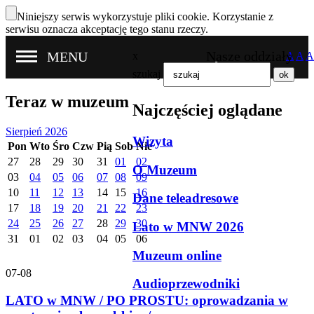
Niniejszy serwis wykorzystuje pliki cookie. Korzystanie z
serwisu oznacza akceptację tego stanu rzeczy.
Nasze oddziały
MENU
x
A
A
A
szukaj
Teraz w muzeum
Najczęściej oglądane
Sierpień 2026
Wizyta
Pon
Wto
Śro
Czw
Pią
Sob
Nie
27
28
29
30
31
01
02
O Muzeum
03
04
05
06
07
08
09
10
11
12
13
14
15
16
Dane teleadresowe
17
18
19
20
21
22
23
24
25
26
27
28
29
30
Lato w MNW 2026
31
01
02
03
04
05
06
Muzeum online
07-08
Audioprzewodniki
LATO w MNW / PO PROSTU: oprowadzania w