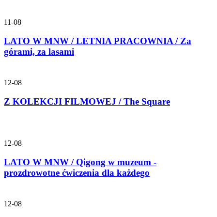
11-08
LATO W MNW / LETNIA PRACOWNIA / Za
górami, za lasami
12-08
Z KOLEKCJI FILMOWEJ / The Square
12-08
LATO W MNW / Qigong w muzeum -
prozdrowotne ćwiczenia dla każdego
12-08