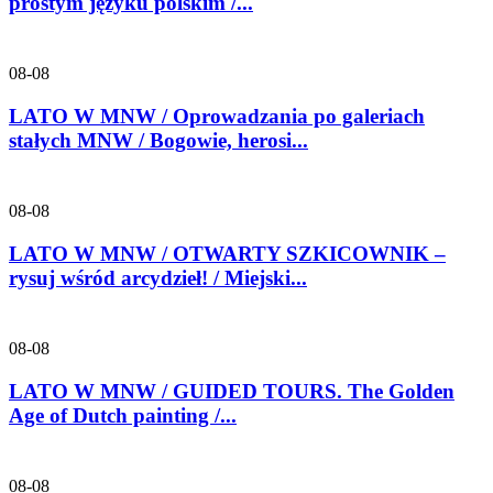
prostym języku polskim /...
08-08
LATO W MNW / Oprowadzania po galeriach
stałych MNW / Bogowie, herosi...
08-08
LATO W MNW / OTWARTY SZKICOWNIK –
rysuj wśród arcydzieł! / Miejski...
08-08
LATO W MNW / GUIDED TOURS. The Golden
Age of Dutch painting /...
08-08