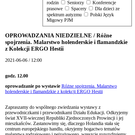
rodzin
Seniorzy
Konferencje
prasowe
Spacery
Dla dzieci ze
spektrum autyzmu
Polski Język
Migowy PJM
OPROWADZANIA NIEDZIELNE / Różne
spojrzenia. Malarstwo holenderskie i flamandzkie
z Kolekcji ERGO Hestii
2021-06-06 / 12:00
godz. 12.00
oprowadzanie po wystawie
Różne spojrzenia. Malarstwo
holenderskie i flamandzkie z kolekcji ERGO Hestii
Zapraszamy do wspólnego zwiedzania wystawy z
przewodniczkami i przewodnikami Działu Edukacji. Odkryjemy
świat XVII-wiecznej Republiki Zjednoczonych Prowincji i jej
mieszkańców. Zastanowimy się, dlaczego Holandia stała się
centrum europejskiego handlu, okryjemy bogactwo tematów
malarstwa rodzajowego i pejzażowego, wreszcie rozszyfrujemy