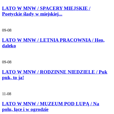
LATO W MNW / SPACERY MIEJSKIE /
Poetyckie ślady w miejskiej...
09-08
LATO W MNW / LETNIA PRACOWNIA / Hen,
daleko
09-08
LATO W MNW / RODZINNE NIEDZIELE / Puk
puk, to ja!
11-08
LATO W MNW / MUZEUM POD LUPĄ / Na
polu, łące i w ogrodzie