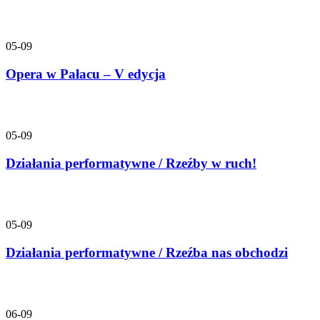
05-09
Opera w Pałacu – V edycja
05-09
Działania performatywne / Rzeźby w ruch!
05-09
Działania performatywne / Rzeźba nas obchodzi
06-09