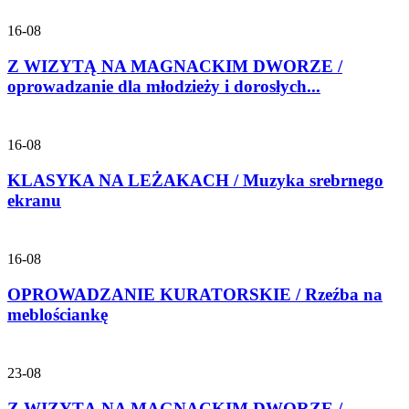
16-08
Z WIZYTĄ NA MAGNACKIM DWORZE /
oprowadzanie dla młodzieży i dorosłych...
16-08
KLASYKA NA LEŻAKACH / Muzyka srebrnego
ekranu
16-08
OPROWADZANIE KURATORSKIE / Rzeźba na
meblościankę
23-08
Z WIZYTĄ NA MAGNACKIM DWORZE /