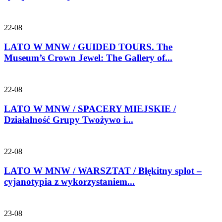
22-08
LATO W MNW / GUIDED TOURS. The
Museum’s Crown Jewel: The Gallery of...
22-08
LATO W MNW / SPACERY MIEJSKIE /
Działalność Grupy Twożywo i...
22-08
LATO W MNW / WARSZTAT / Błękitny splot –
cyjanotypia z wykorzystaniem...
23-08