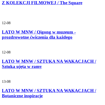
Z KOLEKCJI FILMOWEJ / The Square
12-08
LATO W MNW / Qigong w muzeum -
prozdrowotne ćwiczenia dla każdego
12-08
LATO W MNW / SZTUKA NA WAKACJACH /
Sztuka ujęta w ramy
13-08
LATO W MNW / SZTUKA NA WAKACJACH /
Botaniczne inspiracje