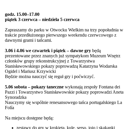
godz. 15.00–17.00
piątek 3 czerwca – niedziela 5 czerwca
Zapraszamy do parku w Otwocku Wielkim na trzy popołudnia w
trakcie przedłużonego pierwszego weekendu czerwcowego z
dawnymi grami i tańcami.
3.06 i 4.06 we czwartek i piątek – dawne gry
będą
prezentowane przez znanych już sympatykom Muzeum Wnętrz
członków grupy rekonstrukcyjnej z Towarzystwa
Stanisławowskiego pokazy poprowadzą Katarzyna Wodarska
Ogidel i Mariusz Krzywicki
Będzie można nauczyć się reguł gry i poćwiczyć.
5.06 sobota – pokazy taneczne
wykonają zespoły Fontana dei
Pazzi i Towarzystwo Stanisławowskie pokazy poprowadzi Aneta
Synoradzka
Nauczymy się wspólnie renesansowego tańca portugalskiego La
Folía
Na miejscu dostępne będą:
zestawy do gry w krokieta, kule, serso, jojo i skakanki