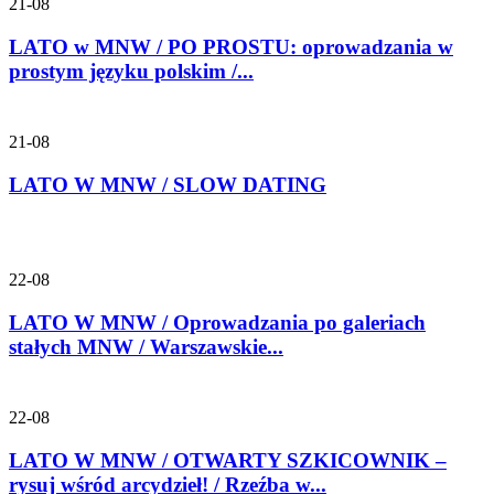
21-08
LATO w MNW / PO PROSTU: oprowadzania w
prostym języku polskim /...
21-08
LATO W MNW / SLOW DATING
22-08
LATO W MNW / Oprowadzania po galeriach
stałych MNW / Warszawskie...
22-08
LATO W MNW / OTWARTY SZKICOWNIK –
rysuj wśród arcydzieł! / Rzeźba w...