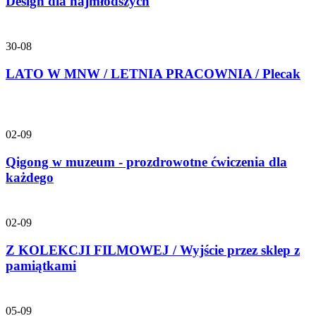
Design dla najmłodszych
30-08
LATO W MNW / LETNIA PRACOWNIA / Plecak
02-09
Qigong w muzeum - prozdrowotne ćwiczenia dla
każdego
02-09
Z KOLEKCJI FILMOWEJ / Wyjście przez sklep z
pamiątkami
05-09