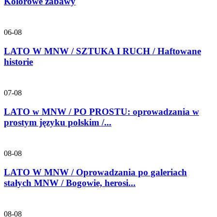
Kolorowe zabawy
06-08
LATO W MNW / SZTUKA I RUCH / Haftowane
historie
07-08
LATO w MNW / PO PROSTU: oprowadzania w
prostym języku polskim /...
08-08
LATO W MNW / Oprowadzania po galeriach
stałych MNW / Bogowie, herosi...
08-08