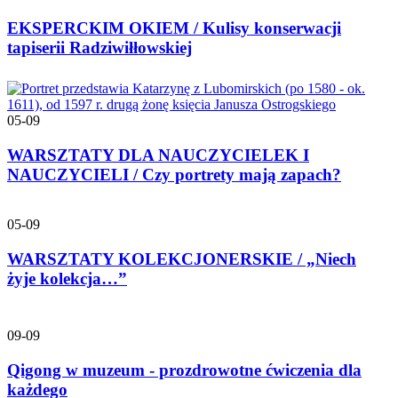
EKSPERCKIM OKIEM / Kulisy konserwacji
tapiserii Radziwiłłowskiej
05-09
WARSZTATY DLA NAUCZYCIELEK I
NAUCZYCIELI / Czy portrety mają zapach?
05-09
WARSZTATY KOLEKCJONERSKIE / „Niech
żyje kolekcja…”
09-09
Qigong w muzeum - prozdrowotne ćwiczenia dla
każdego