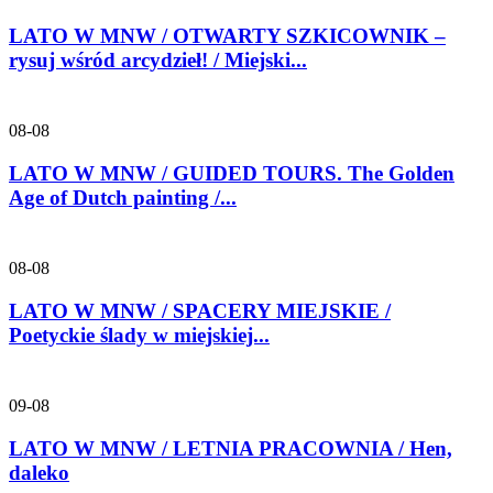
LATO W MNW / OTWARTY SZKICOWNIK –
rysuj wśród arcydzieł! / Miejski...
08-08
LATO W MNW / GUIDED TOURS. The Golden
Age of Dutch painting /...
08-08
LATO W MNW / SPACERY MIEJSKIE /
Poetyckie ślady w miejskiej...
09-08
LATO W MNW / LETNIA PRACOWNIA / Hen,
daleko