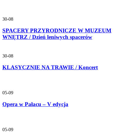
30-08
SPACERY PRZYRODNICZE W MUZEUM
WNĘTRZ / Dzień leniwych spacerów
30-08
KLASYCZNIE NA TRAWIE / Koncert
05-09
Opera w Pałacu – V edycja
05-09