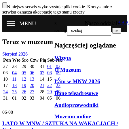
Niniejszy serwis wykorzystuje pliki cookie. Korzystanie z
serwisu oznacza akceptację tego stanu rzeczy.
Nasze oddziały
MENU
x
A
A
A
szukaj
Teraz w muzeum
Najczęściej oglądane
Sierpień 2026
Wizyta
Pon
Wto
Śro
Czw
Pią
Sob
Nie
27
28
29
30
31
01
02
O Muzeum
03
04
05
06
07
08
09
10
11
12
13
14
15
16
Lato w MNW 2026
17
18
19
20
21
22
23
24
25
26
27
28
29
30
Dane teleadresowe
31
01
02
03
04
05
06
Audioprzewodniki
06-08
Muzeum online
LATO W MNW / SZTUKA NA WAKACJACH /