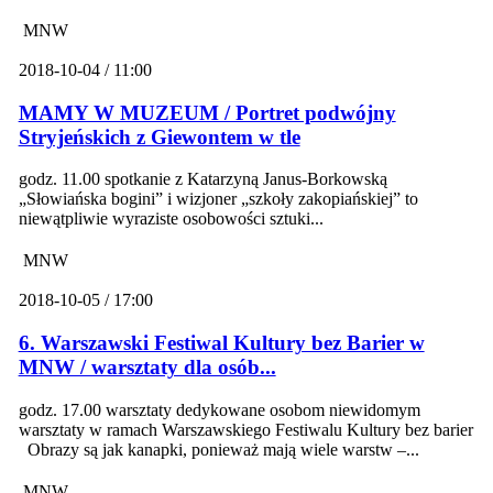
MNW
2018-10-04 / 11:00
MAMY W MUZEUM / Portret podwójny
Stryjeńskich z Giewontem w tle
godz. 11.00 spotkanie z Katarzyną Janus-Borkowską
„Słowiańska bogini” i wizjoner „szkoły zakopiańskiej” to
niewątpliwie wyraziste osobowości sztuki...
MNW
2018-10-05 / 17:00
6. Warszawski Festiwal Kultury bez Barier w
MNW / warsztaty dla osób...
godz. 17.00 warsztaty dedykowane osobom niewidomym
warsztaty w ramach Warszawskiego Festiwalu Kultury bez barier
Obrazy są jak kanapki, ponieważ mają wiele warstw –...
MNW