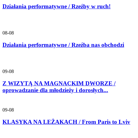
Działania performatywne / Rzeźby w ruch!
08-08
Działania performatywne / Rzeźba nas obchodzi
09-08
Z WIZYTĄ NA MAGNACKIM DWORZE /
oprowadzanie dla młodzieży i dorosłych...
09-08
KLASYKA NA LEŻAKACH / From Paris to Lviv