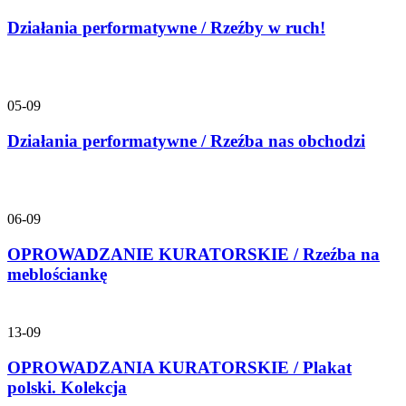
Działania performatywne / Rzeźby w ruch!
05-09
Działania performatywne / Rzeźba nas obchodzi
06-09
OPROWADZANIE KURATORSKIE / Rzeźba na
meblościankę
13-09
OPROWADZANIA KURATORSKIE / Plakat
polski. Kolekcja