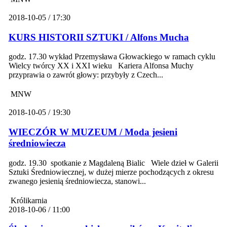
2018-10-05 / 17:30
KURS HISTORII SZTUKI / Alfons Mucha
godz. 17.30 wykład Przemysława Głowackiego w ramach cyklu
Wielcy twórcy XX i XXI wieku Kariera Alfonsa Muchy
przyprawia o zawrót głowy: przybyły z Czech...
MNW
2018-10-05 / 19:30
WIECZÓR W MUZEUM / Moda jesieni
średniowiecza
godz. 19.30 spotkanie z Magdaleną Bialic Wiele dzieł w Galerii
Sztuki Średniowiecznej, w dużej mierze pochodzących z okresu
zwanego jesienią średniowiecza, stanowi...
Królikarnia
2018-10-06 / 11:00