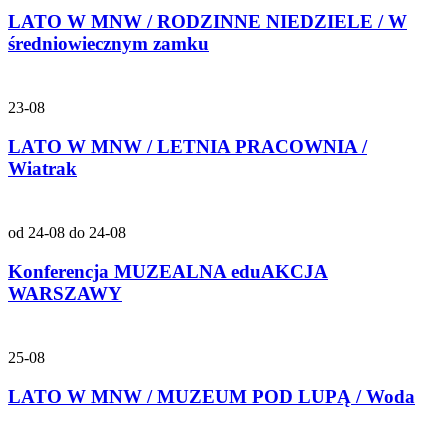
LATO W MNW / RODZINNE NIEDZIELE / W
średniowiecznym zamku
23-08
LATO W MNW / LETNIA PRACOWNIA /
Wiatrak
od 24-08 do 24-08
Konferencja MUZEALNA eduAKCJA
WARSZAWY
25-08
LATO W MNW / MUZEUM POD LUPĄ / Woda