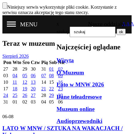
Niniejszy serwis wykorzystuje pliki cookie. Korzystanie z
serwisu oznacza akceptację tego stanu rzeczy.
Nasze oddziały
MENU
x
A
A
A
szukaj
Teraz w muzeum
Najczęściej oglądane
Sierpień 2026
Wizyta
Pon
Wto
Śro
Czw
Pią
Sob
Nie
27
28
29
30
31
01
02
O Muzeum
03
04
05
06
07
08
09
10
11
12
13
14
15
16
Lato w MNW 2026
17
18
19
20
21
22
23
24
25
26
27
28
29
30
Dane teleadresowe
31
01
02
03
04
05
06
Muzeum online
06-08
Audioprzewodniki
LATO W MNW / SZTUKA NA WAKACJACH /