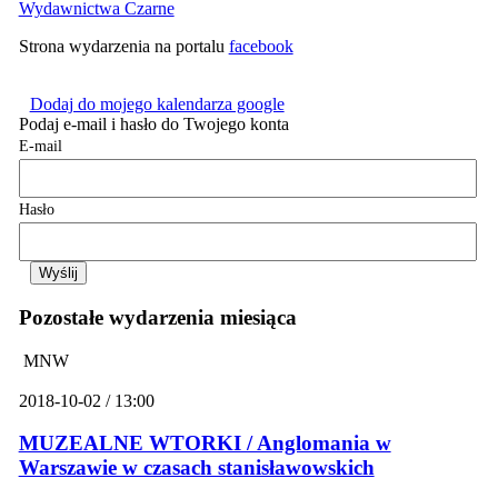
Wydawnictwa Czarne
Strona wydarzenia na portalu
facebook
Dodaj do mojego kalendarza google
Podaj e-mail i hasło do Twojego konta
E-mail
Hasło
Pozostałe wydarzenia miesiąca
MNW
2018-10-02 / 13:00
MUZEALNE WTORKI / Anglomania w
Warszawie w czasach stanisławowskich