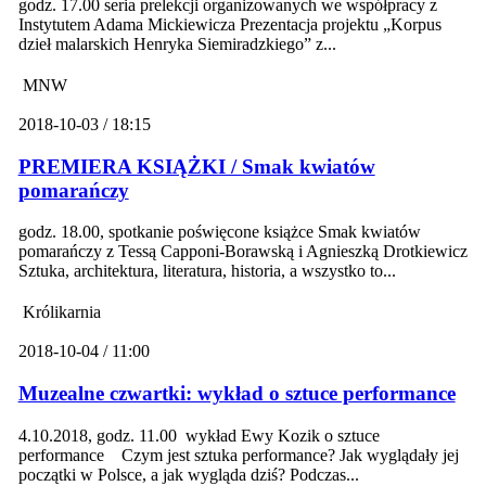
godz. 17.00 seria prelekcji organizowanych we współpracy z
Instytutem Adama Mickiewicza Prezentacja projektu „Korpus
dzieł malarskich Henryka Siemiradzkiego” z...
MNW
2018-10-03 / 18:15
PREMIERA KSIĄŻKI / Smak kwiatów
pomarańczy
godz. 18.00, spotkanie poświęcone książce Smak kwiatów
pomarańczy z Tessą Capponi-Borawską i Agnieszką Drotkiewicz
Sztuka, architektura, literatura, historia, a wszystko to...
Królikarnia
2018-10-04 / 11:00
Muzealne czwartki: wykład o sztuce performance
4.10.2018, godz. 11.00 wykład Ewy Kozik o sztuce
performance Czym jest sztuka performance? Jak wyglądały jej
początki w Polsce, a jak wygląda dziś? Podczas...