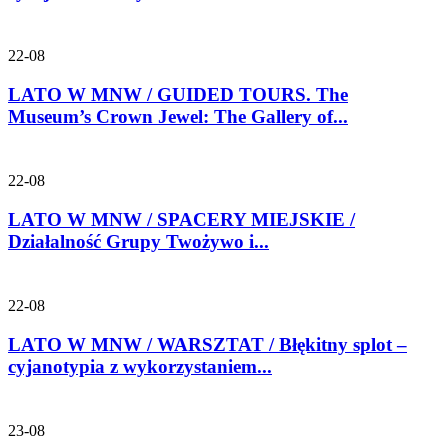
22-08
LATO W MNW / GUIDED TOURS. The
Museum’s Crown Jewel: The Gallery of...
22-08
LATO W MNW / SPACERY MIEJSKIE /
Działalność Grupy Twożywo i...
22-08
LATO W MNW / WARSZTAT / Błękitny splot –
cyjanotypia z wykorzystaniem...
23-08