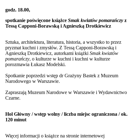
godz. 18.00,
spotkanie
poświęcone książce
Smak kwiatów pomarańczy
z
Tessą Capponi-Borawską i Agnieszką Drotkiewicz
Sztuka, architektura, literatura, historia, a wszystko to przez
pryzmat kuchni i zmysłów. Z Tessą Capponi-Borawską i
Agnieszką Drotkiewicz, autorkami książki
Smak kwiatów
pomarańczy
, o kulturze w kuchni i kuchni w kulturze
porozmawia Łukasz Modelski.
Spotkanie poprzedzi wstęp dr Grażyny Bastek z Muzeum
Narodowego w Warszawie.
Zapraszają Muzeum Narodowe w Warszawie i Wydawnictwo
Czarne.
Hol Główny / wstęp wolny / liczba miejsc ograniczona / ok.
120 minut
Więcej informacji o książce na stronie internetowej