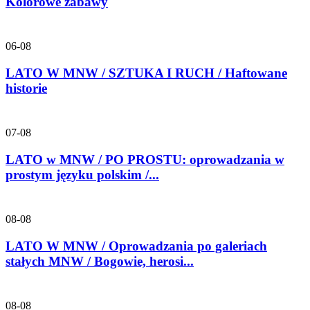
Kolorowe zabawy
06-08
LATO W MNW / SZTUKA I RUCH / Haftowane
historie
07-08
LATO w MNW / PO PROSTU: oprowadzania w
prostym języku polskim /...
08-08
LATO W MNW / Oprowadzania po galeriach
stałych MNW / Bogowie, herosi...
08-08