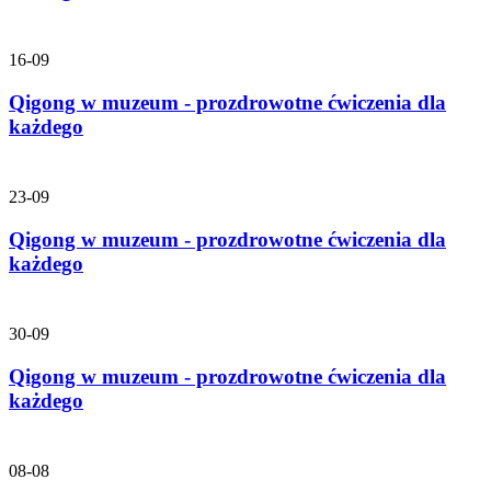
16-09
Qigong w muzeum - prozdrowotne ćwiczenia dla
każdego
23-09
Qigong w muzeum - prozdrowotne ćwiczenia dla
każdego
30-09
Qigong w muzeum - prozdrowotne ćwiczenia dla
każdego
08-08