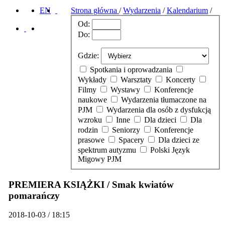
EN
Strona główna
/
Wydarzenia
/
Kalendarium
/
Od:
Do:
Gdzie:
Spotkania i oprowadzania
Wykłady
Warsztaty
Koncerty
Filmy
Wystawy
Konferencje
naukowe
Wydarzenia tłumaczone na
PJM
Wydarzenia dla osób z dysfukcją
wzroku
Inne
Dla dzieci
Dla
rodzin
Seniorzy
Konferencje
prasowe
Spacery
Dla dzieci ze
spektrum autyzmu
Polski Język
Migowy PJM
PREMIERA KSIĄŻKI / Smak kwiatów
pomarańczy
2018-10-03 / 18:15