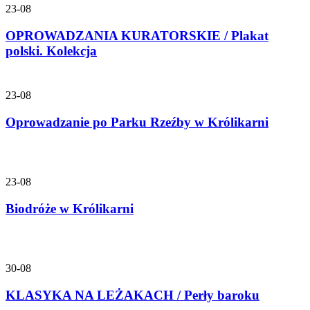
23-08
OPROWADZANIA KURATORSKIE / Plakat
polski. Kolekcja
23-08
Oprowadzanie po Parku Rzeźby w Królikarni
23-08
Biodróże w Królikarni
30-08
KLASYKA NA LEŻAKACH / Perły baroku