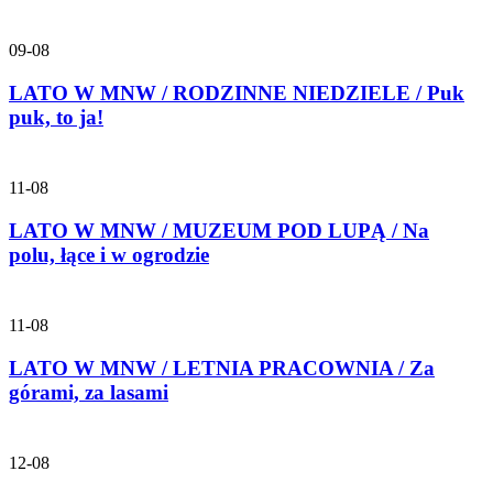
09-08
LATO W MNW / RODZINNE NIEDZIELE / Puk
puk, to ja!
11-08
LATO W MNW / MUZEUM POD LUPĄ / Na
polu, łące i w ogrodzie
11-08
LATO W MNW / LETNIA PRACOWNIA / Za
górami, za lasami
12-08