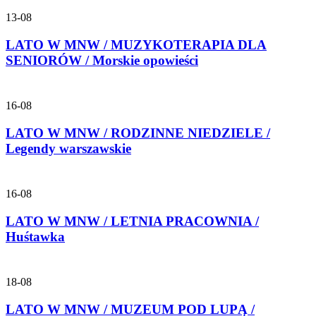
13-08
LATO W MNW / MUZYKOTERAPIA DLA
SENIORÓW / Morskie opowieści
16-08
LATO W MNW / RODZINNE NIEDZIELE /
Legendy warszawskie
16-08
LATO W MNW / LETNIA PRACOWNIA /
Huśtawka
18-08
LATO W MNW / MUZEUM POD LUPĄ /