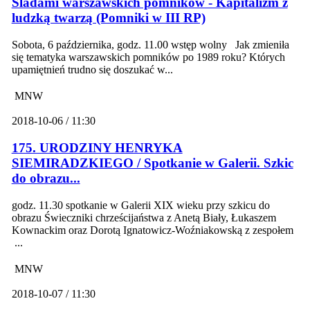
Śladami warszawskich pomników - Kapitalizm z
ludzką twarzą (Pomniki w III RP)
Sobota, 6 października, godz. 11.00 wstęp wolny Jak zmieniła
się tematyka warszawskich pomników po 1989 roku? Których
upamiętnień trudno się doszukać w...
MNW
2018-10-06 / 11:30
175. URODZINY HENRYKA
SIEMIRADZKIEGO / Spotkanie w Galerii. Szkic
do obrazu...
godz. 11.30 spotkanie w Galerii XIX wieku przy szkicu do
obrazu Świeczniki chrześcijaństwa z Anetą Biały, Łukaszem
Kownackim oraz Dorotą Ignatowicz-Woźniakowską z zespołem
...
MNW
2018-10-07 / 11:30