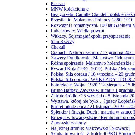
Picasso
MNW kolekcjonuje
Bez gorsetu. Camille Claudel i polskie rzeź
Przesilenie. Malarstwo Północy 1880–1910
Rozważni i romantyczni. 100 lat Gabinetu
Łukaszowcy. Wielki powrót
Witkacy. Sejsmograf epoki przyspieszenia
Stan Rzeczy
Chagall
Cranach. Natura i sacrum / 17 grudnia 2021
Xawery Dunikowski. Malarstwo / Muzeum 
Różne spojrzenia. Malarstwo holenderskie i
Ryszard Kaja (1962–2019). Polska / Muze
Polska. Siła obrazu / 18 września – 20 grud
Polska. Siła obrazu / WYKŁADY I POD
Fotorelacje. Wojna 1920 / 14 sierpnia - 15 l
Bruno Barbey. Zawsze w ruchu / 1 grudnia
Zatrute źródło / 25 września - 8 listopada 2
Wystawa, której nie było… Ignacy Łopieńs
Portret młodzieńca / 21 listopada 2019 – 20
Splendor i finezja. Duch i materia w sztuce 
Bruegel w towarzystwie i Rembrandt osobiś
Zamoyski ocalony
Na jednej strunie: Malczewski i Słowacki
Sztuka to wartość. Z kolekcji PKO Banku P