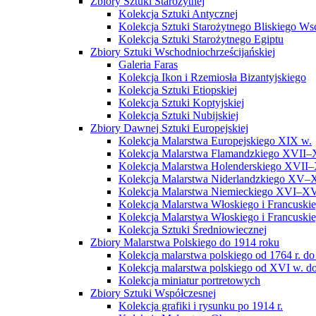
Zbiory Sztuki Starożytnej
Kolekcja Sztuki Antycznej
Kolekcja Sztuki Starożytnego Bliskiego W
Kolekcja Sztuki Starożytnego Egiptu
Zbiory Sztuki Wschodniochrześcijańskiej
Galeria Faras
Kolekcja Ikon i Rzemiosła Bizantyjskiego
Kolekcja Sztuki Etiopskiej
Kolekcja Sztuki Koptyjskiej
Kolekcja Sztuki Nubijskiej
Zbiory Dawnej Sztuki Europejskiej
Kolekcja Malarstwa Europejskiego XIX w.
Kolekcja Malarstwa Flamandzkiego XVII–
Kolekcja Malarstwa Holenderskiego XVII–
Kolekcja Malarstwa Niderlandzkiego XV–
Kolekcja Malarstwa Niemieckiego XVI–XV
Kolekcja Malarstwa Włoskiego i Francusk
Kolekcja Malarstwa Włoskiego i Francusk
Kolekcja Sztuki Średniowiecznej
Zbiory Malarstwa Polskiego do 1914 roku
Kolekcja malarstwa polskiego od 1764 r. do
Kolekcja malarstwa polskiego od XVI w. do
Kolekcja miniatur portretowych
Zbiory Sztuki Współczesnej
Kolekcja grafiki i rysunku po 1914 r.