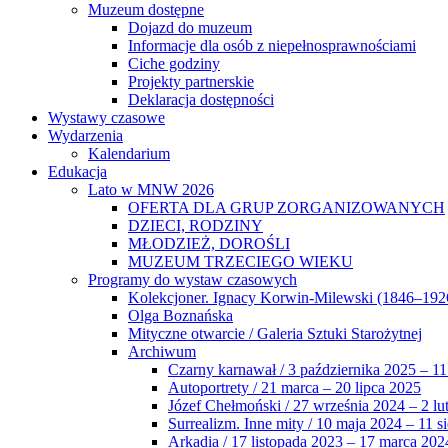
Muzeum dostępne
Dojazd do muzeum
Informacje dla osób z niepełnosprawnościami
Ciche godziny
Projekty partnerskie
Deklaracja dostępności
Wystawy czasowe
Wydarzenia
Kalendarium
Edukacja
Lato w MNW 2026
OFERTA DLA GRUP ZORGANIZOWANYCH
DZIECI, RODZINY
MŁODZIEŻ, DOROŚLI
MUZEUM TRZECIEGO WIEKU
Programy do wystaw czasowych
Kolekcjoner. Ignacy Korwin-Milewski (1846–192
Olga Boznańska
Mityczne otwarcie / Galeria Sztuki Starożytnej
Archiwum
Czarny karnawał / 3 października 2025 – 11
Autoportrety / 21 marca – 20 lipca 2025
Józef Chełmoński / 27 września 2024 – 2 lu
Surrealizm. Inne mity / 10 maja 2024 – 11 s
Arkadia / 17 listopada 2023 – 17 marca 202