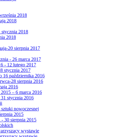
września 2018
maja 2018
1 stycznia 2018
nia 2018
maja-20 sierpnia 2017
cznia - 26 marca 2017
6 - 12 lutego 2017
 8 stycznia 2017
 16 października 2016
erwca-28 sierpnia 2016
maja 2016
da 2015 – 6 marca 2016
 31 stycznia 2016
ji
 sztuki nowoczesnej
ierpnia 2015
 - 30 sierpnia 2015
olskich
warzyszący wystawie
arzyszący wystawie