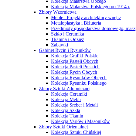
Kolekcja Malarstwa Obcego
Kolekcja Malarstwa Polskiego po 1914 r.
Zbiory Wzornictwa
Meble i Projekty architektury wnętrz
Metaloplastyka i Biżuteria
Przedmioty gospodarstwa domowego, maszy
Szkło i Ceramika
Tkanina i Odzież
Zabawki
Gabinet Rycin i Rysunków
Kolekcja Grafiki Polskiej
Kolekcja Pasteli Obcych
Kolekcja Pasteli Polskich
Kolekcja Rycin Obcych
Kolekcja Rysunków Obcych
Kolekcja Rysunku Polskiego
Zbiory Sztuki Zdobnicznej
Kolekcja Ceramiki
Kolekcja Mebli
Kolekcja Sreber i Metali
Kolekcja Szkła
Kolekcja Tkanin
Kolekcja Variów i Masoników
Zbiory Sztuki Orientalnej
Kolekcja Sztuki Chińskiej