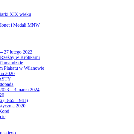
biarki XIX wieku
 Monet i Medali MNW
 – 27 lutego 2022
Rzeźby w Królikarni
 flamandzkie
um Plakatu w Wilanowie
nia 2020
CASTY
istopada
 2023 – 3 marca 2024
020
ki (1865–1941)
 stycznia 2020
Korei
cie
olskiego