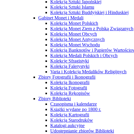
Kolekcja Sztuki Japońskiej
Kolekcja Sztuki Islamu
Kolekcja Sztuki Buddyjskiej i Hinduskiej
Gabinet Monet i Medali
Kolekcja Monet Polskich
Kolekcja Monet Ziem z Polską Związanych
Kolekcja Monet Obcych
Kolekcja Monet Antycznych
Kolekcja Monet Wschodu
Kolekcja Banknotów i Papierów Wartości
Kolekcja Medali Polskich i Obcych
Kolekcje Sfragistyki
Kolekcja Falerystyki
Varia i Kolekcja Medalików Religijnych
Zbiory Fotografii i Ikonografii
Kolekcja Ikonografii
Kolekcja Fotografii
Kolekcja Rękopisów
Zbiory Biblioteki
Czasopisma i kalendarze
Książki wydane po 1800 r.
Kolekcja Kartografii
Kolekcja Starodruków
Katalogi aukcyjne
Udostępnianie zbiorów Biblioteki