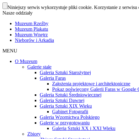
Niniejszy serwis wykorzystuje pliki cookie. Korzystanie z serwisu 
Nasze oddziały
Muzeum Rzeźby
Muzeum Plakatu
Muzeum Wnętrz
Nieborów i Arkadia
MENU
O Muzeum
Galerie stałe
Galeria Sztuki Starożytnej
Galeria Faras
Założenia projektowe i architektoniczne
Pokaz poświęcony Galerii Faras w Google Cu
Galeria Sztuki Średniowiecznej
Galeria Sztuki Dawnej
Galeria Sztuki XIX Wieku
Gabinet Fotografii
Galeria Wzornictwa Polskiego
Galerie w przygotowaniu
Galeria Sztuki XX i XXI Wieku
Zbiory