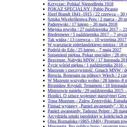
Krzycząc: Polska! Niepodległa 1918
POKAZ SPECJALNY / Pablo Picasso
Józef Brandt 1841–1915 / 22 czerwca – 30 
Sztuka Wicekrólestwa Peru / 2 marca - 20 
Paderewski / 17 lutego – 20 maja 2018
Miejska rewolta / 27 października 2017 – 2
Biedermeier / 5 października 2017 – 7 stycz
Tak widzą / 13 czerwca – 10 września 2017
W warsztacie niderlandzkiego mistrza / 18 
Podróż do Edo / 25 lutego – 7 maja 2017
Spragnieni piękna. Pokaz specjalny / 26 sty
Bezcenne. Nabytki MNW / 17 listopada 201
Życie wśród piękna / 1 października 2016 –
Marzenie i rzeczywistość. Gmach MNW / do
Brescia. Renesans na północy Włoch / 2 cz
W Muzeum wszystko wolno / 28 lutego–8 
Bronisław Krystall. Testament / 18 listopa
Mistrzowie pastelu / 29 października 2015 –
Hoplici. O sztuce wojennej starożytnej Grec
Trasa Muzeum – Zalew Zegrzyński. Estrada
Finisaż wystawy „Papież awangardy” / 30 s
Papież awangardy. Tadeusz Peiper / 28 maja
Arcydzieła sztuki japońskiej w kolekcjach p
Olga Boznańska (1865-1940) / Program to
Masoneria. Pro publico bono / program tow