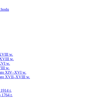
schodu
XVIII w.
XVIII w.
XVI w.
III w.
iego XIV–XVI w.
iego XVII–XVIII w.
 1914 r.
 1764 r.