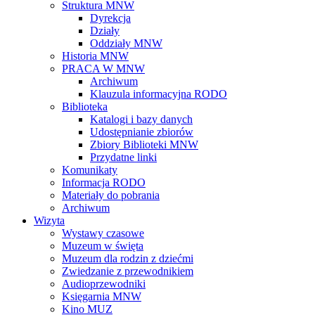
Struktura MNW
Dyrekcja
Działy
Oddziały MNW
Historia MNW
PRACA W MNW
Archiwum
Klauzula informacyjna RODO
Biblioteka
Katalogi i bazy danych
Udostępnianie zbiorów
Zbiory Biblioteki MNW
Przydatne linki
Komunikaty
Informacja RODO
Materiały do pobrania
Archiwum
Wizyta
Wystawy czasowe
Muzeum w święta
Muzeum dla rodzin z dziećmi
Zwiedzanie z przewodnikiem
Audioprzewodniki
Księgarnia MNW
Kino MUZ