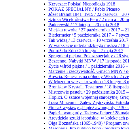
Krzycząc: Polska! Niepodległa 1918
POKAZ SPECJALNY / Pablo Picasso
Józef Brandt 1841–1915 / 22 czerwca – 30 
Sztuka Wicekrólestwa Peru / 2 marca - 20 
Paderewski / 17 lutego – 20 maja 2018
Miejska rewolta / 27 października 2017 – 2
Biedermeier / 5 października 2017 – 7 stycz
Tak widzą / 13 czerwca – 10 września 2017
W warsztacie niderlandzkiego mistrza / 18 
Podróż do Edo / 25 lutego – 7 maja 2017
Spragnieni piękna. Pokaz specjalny / 26 sty
Bezcenne. Nabytki MNW / 17 listopada 201
Życie wśród piękna / 1 października 2016 –
Marzenie i rzeczywistość. Gmach MNW / do
Brescia. Renesans na północy Włoch / 2 cz
W Muzeum wszystko wolno / 28 lutego–8 
Bronisław Krystall. Testament / 18 listopa
Mistrzowie pastelu / 29 października 2015 –
Hoplici. O sztuce wojennej starożytnej Grec
Trasa Muzeum – Zalew Zegrzyński. Estrada
Finisaż wystawy „Papież awangardy” / 30 s
Papież awangardy. Tadeusz Peiper / 28 maja
Arcydzieła sztuki japońskiej w kolekcjach p
Olga Boznańska (1865-1940) / Program to
Masoneria. Pro publico bono / program tow