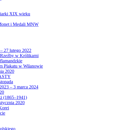
biarki XIX wieku
 Monet i Medali MNW
 – 27 lutego 2022
Rzeźby w Królikarni
 flamandzkie
um Plakatu w Wilanowie
nia 2020
CASTY
istopada
 2023 – 3 marca 2024
020
ki (1865–1941)
 stycznia 2020
Korei
cie
olskiego