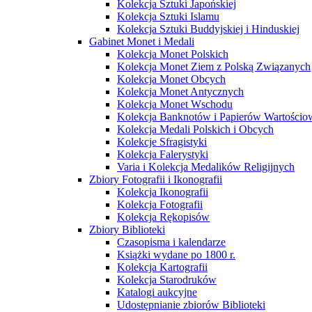
Kolekcja Sztuki Japońskiej
Kolekcja Sztuki Islamu
Kolekcja Sztuki Buddyjskiej i Hinduskiej
Gabinet Monet i Medali
Kolekcja Monet Polskich
Kolekcja Monet Ziem z Polską Związanych
Kolekcja Monet Obcych
Kolekcja Monet Antycznych
Kolekcja Monet Wschodu
Kolekcja Banknotów i Papierów Wartości
Kolekcja Medali Polskich i Obcych
Kolekcje Sfragistyki
Kolekcja Falerystyki
Varia i Kolekcja Medalików Religijnych
Zbiory Fotografii i Ikonografii
Kolekcja Ikonografii
Kolekcja Fotografii
Kolekcja Rękopisów
Zbiory Biblioteki
Czasopisma i kalendarze
Książki wydane po 1800 r.
Kolekcja Kartografii
Kolekcja Starodruków
Katalogi aukcyjne
Udostępnianie zbiorów Biblioteki