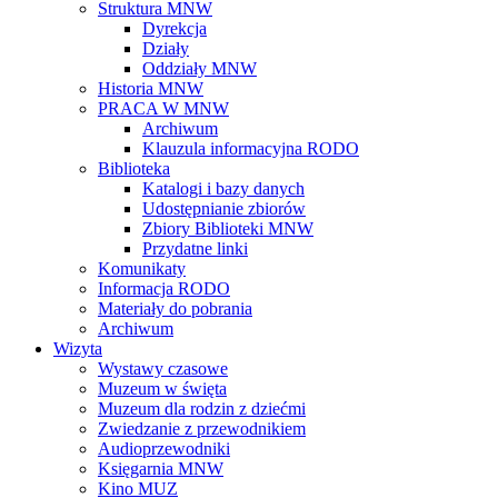
Struktura MNW
Dyrekcja
Działy
Oddziały MNW
Historia MNW
PRACA W MNW
Archiwum
Klauzula informacyjna RODO
Biblioteka
Katalogi i bazy danych
Udostępnianie zbiorów
Zbiory Biblioteki MNW
Przydatne linki
Komunikaty
Informacja RODO
Materiały do pobrania
Archiwum
Wizyta
Wystawy czasowe
Muzeum w święta
Muzeum dla rodzin z dziećmi
Zwiedzanie z przewodnikiem
Audioprzewodniki
Księgarnia MNW
Kino MUZ