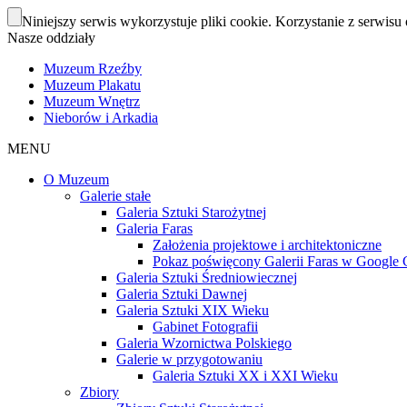
Niniejszy serwis wykorzystuje pliki cookie. Korzystanie z serwisu 
Nasze oddziały
Muzeum Rzeźby
Muzeum Plakatu
Muzeum Wnętrz
Nieborów i Arkadia
MENU
O Muzeum
Galerie stałe
Galeria Sztuki Starożytnej
Galeria Faras
Założenia projektowe i architektoniczne
Pokaz poświęcony Galerii Faras w Google Cu
Galeria Sztuki Średniowiecznej
Galeria Sztuki Dawnej
Galeria Sztuki XIX Wieku
Gabinet Fotografii
Galeria Wzornictwa Polskiego
Galerie w przygotowaniu
Galeria Sztuki XX i XXI Wieku
Zbiory