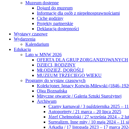
Muzeum dostępne
Dojazd do muzeum
Informacje dla osób z niepełnosprawnościami
Ciche godziny
Projekty partnerskie
Deklaracja dostępności
Wystawy czasowe
Wydarzenia
Kalendarium
Edukacja
Lato w MNW 2026
OFERTA DLA GRUP ZORGANIZOWANYCH
DZIECI, RODZINY
MŁODZIEŻ, DOROŚLI
MUZEUM TRZECIEGO WIEKU
Programy do wystaw czasowych
Kolekcjoner. Ignacy Korwin-Milewski (1846–192
Olga Boznańska
Mityczne otwarcie / Galeria Sztuki Starożytnej
Archiwum
Czarny karnawał / 3 października 2025 – 11
Autoportrety / 21 marca – 20 lipca 2025
Józef Chełmoński / 27 września 2024 – 2 lu
Surrealizm. Inne mity / 10 maja 2024 – 11 s
Arkadia / 17 listopada 2023 – 17 marca 202