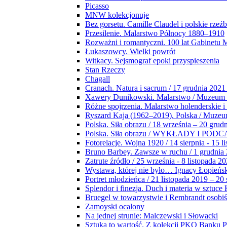
Picasso
MNW kolekcjonuje
Bez gorsetu. Camille Claudel i polskie rzeź
Przesilenie. Malarstwo Północy 1880–1910
Rozważni i romantyczni. 100 lat Gabinetu
Łukaszowcy. Wielki powrót
Witkacy. Sejsmograf epoki przyspieszenia
Stan Rzeczy
Chagall
Cranach. Natura i sacrum / 17 grudnia 2021
Xawery Dunikowski. Malarstwo / Muzeum 
Różne spojrzenia. Malarstwo holenderskie i
Ryszard Kaja (1962–2019). Polska / Muze
Polska. Siła obrazu / 18 września – 20 grud
Polska. Siła obrazu / WYKŁADY I POD
Fotorelacje. Wojna 1920 / 14 sierpnia - 15 l
Bruno Barbey. Zawsze w ruchu / 1 grudnia
Zatrute źródło / 25 września - 8 listopada 2
Wystawa, której nie było… Ignacy Łopieńs
Portret młodzieńca / 21 listopada 2019 – 20
Splendor i finezja. Duch i materia w sztuce 
Bruegel w towarzystwie i Rembrandt osobiś
Zamoyski ocalony
Na jednej strunie: Malczewski i Słowacki
Sztuka to wartość. Z kolekcji PKO Banku P