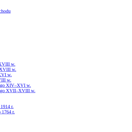
schodu
XVIII w.
XVIII w.
XVI w.
III w.
iego XIV–XVI w.
iego XVII–XVIII w.
 1914 r.
 1764 r.