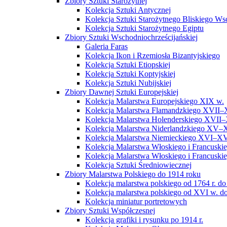
Zbiory Sztuki Starożytnej
Kolekcja Sztuki Antycznej
Kolekcja Sztuki Starożytnego Bliskiego W
Kolekcja Sztuki Starożytnego Egiptu
Zbiory Sztuki Wschodniochrześcijańskiej
Galeria Faras
Kolekcja Ikon i Rzemiosła Bizantyjskiego
Kolekcja Sztuki Etiopskiej
Kolekcja Sztuki Koptyjskiej
Kolekcja Sztuki Nubijskiej
Zbiory Dawnej Sztuki Europejskiej
Kolekcja Malarstwa Europejskiego XIX w.
Kolekcja Malarstwa Flamandzkiego XVII–
Kolekcja Malarstwa Holenderskiego XVII–
Kolekcja Malarstwa Niderlandzkiego XV–
Kolekcja Malarstwa Niemieckiego XVI–XV
Kolekcja Malarstwa Włoskiego i Francusk
Kolekcja Malarstwa Włoskiego i Francusk
Kolekcja Sztuki Średniowiecznej
Zbiory Malarstwa Polskiego do 1914 roku
Kolekcja malarstwa polskiego od 1764 r. do
Kolekcja malarstwa polskiego od XVI w. do
Kolekcja miniatur portretowych
Zbiory Sztuki Współczesnej
Kolekcja grafiki i rysunku po 1914 r.