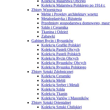
Kolekcja Malarstwa Obcego
Kolekcja Malarstwa Polskiego po 1914 r.
Zbiory Wzornictwa
Meble i Projekty architektury wnętrz
Metaloplastyka i Biżuteria
Przedmioty gospodarstwa domowego, maszy
Szkło i Ceramika
Tkanina i Odzież
Zabawki
Gabinet Rycin i Rysunków
Kolekcja Grafiki Polskiej
Kolekcja Pasteli Obcych
Kolekcja Pasteli Polskich
Kolekcja Rycin Obcych
Kolekcja Rysunków Obcych
Kolekcja Rysunku Polskiego
Zbiory Sztuki Zdobnicznej
Kolekcja Ceramiki
Kolekcja Mebli
Kolekcja Sreber i Metali
Kolekcja Szkła
Kolekcja Tkanin
Kolekcja Variów i Masoników
Zbiory Sztuki Orientalnej
Kolekcja Sztuki Chińskiej