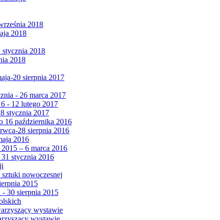
września 2018
maja 2018
1 stycznia 2018
nia 2018
maja-20 sierpnia 2017
cznia - 26 marca 2017
6 - 12 lutego 2017
 8 stycznia 2017
 16 października 2016
erwca-28 sierpnia 2016
maja 2016
da 2015 – 6 marca 2016
 31 stycznia 2016
ji
 sztuki nowoczesnej
ierpnia 2015
 - 30 sierpnia 2015
olskich
warzyszący wystawie
arzyszący wystawie