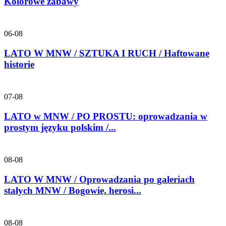
Kolorowe zabawy
06-08
LATO W MNW / SZTUKA I RUCH / Haftowane
historie
07-08
LATO w MNW / PO PROSTU: oprowadzania w
prostym języku polskim /...
08-08
LATO W MNW / Oprowadzania po galeriach
stałych MNW / Bogowie, herosi...
08-08