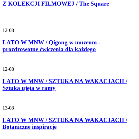
Z KOLEKCJI FILMOWEJ / The Square
12-08
LATO W MNW / Qigong w muzeum -
prozdrowotne ćwiczenia dla każdego
12-08
LATO W MNW / SZTUKA NA WAKACJACH /
Sztuka ujęta w ramy
13-08
LATO W MNW / SZTUKA NA WAKACJACH /
Botaniczne inspiracje