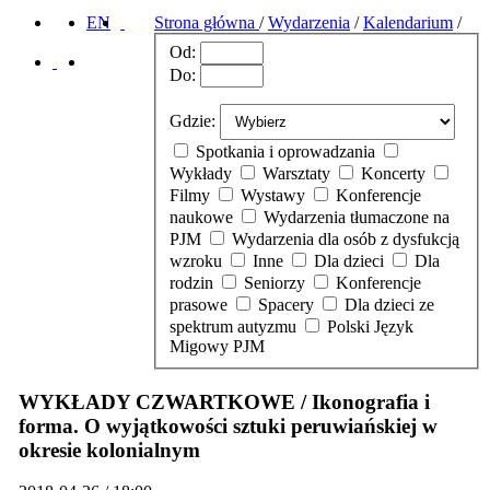
EN
Strona główna
/
Wydarzenia
/
Kalendarium
/
Od:
Do:
Gdzie:
Spotkania i oprowadzania
Wykłady
Warsztaty
Koncerty
Filmy
Wystawy
Konferencje
naukowe
Wydarzenia tłumaczone na
PJM
Wydarzenia dla osób z dysfukcją
wzroku
Inne
Dla dzieci
Dla
rodzin
Seniorzy
Konferencje
prasowe
Spacery
Dla dzieci ze
spektrum autyzmu
Polski Język
Migowy PJM
WYKŁADY CZWARTKOWE / Ikonografia i
forma. O wyjątkowości sztuki peruwiańskiej w
okresie kolonialnym