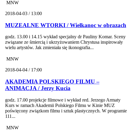
MNW
2018-04-03 / 13:00
MUZEALNE WTORKI / Wielkanoc w obrazach
godz. 13.00 i 14.15 wykład specjalny dr Pauliny Komar. Sceny
związane ze śmiercią i ukrzyżowaniem Chrystusa inspirowały
wielu artystów. Jak zmieniała się ikonografia...
MNW
2018-04-04 / 17:00
AKADEMIA POLSKIEGO FILMU –
ANIMACJA / Jerzy Kucia
godz. 17.00 projekcje filmowe i wykład red. Jerzego Armaty
Kurs w ramach Akademii Polskiego Filmu w Kinie MUZ
poświęcony związkom filmu i sztuk plastycznych. W programie
111...
MNW