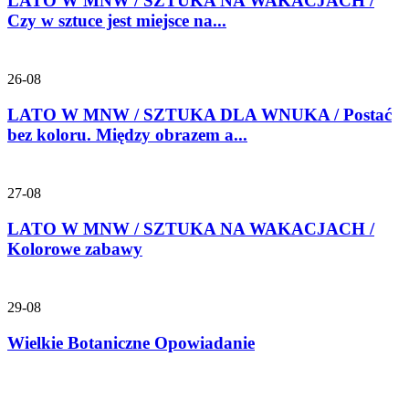
LATO W MNW / SZTUKA NA WAKACJACH /
Czy w sztuce jest miejsce na...
26-08
LATO W MNW / SZTUKA DLA WNUKA / Postać
bez koloru. Między obrazem a...
27-08
LATO W MNW / SZTUKA NA WAKACJACH /
Kolorowe zabawy
29-08
Wielkie Botaniczne Opowiadanie