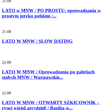
21-08
LATO w MNW / PO PROSTU: oprowadzania w
prostym języku polskim /...
21-08
LATO W MNW / SLOW DATING
22-08
LATO W MNW / Oprowadzania po galeriach
stałych MNW / Warszawskie...
22-08
LATO W MNW / OTWARTY SZKICOWNIK –
rysuj wśród arcydzieł! / Rzeźba w...