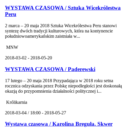
WYSTAWA CZASOWA / Sztuka Wicekrólestwa
Peru
2 marca – 20 maja 2018 Sztuka Wicekrólestwa Peru stanowi
syntezę dwóch tradycji kulturowych, która na kontynencie
południowoamerykańskim zaistniała w...
MNW
2018-03-02 - 2018-05-20
WYSTAWA CZASOWA / Paderewski
17 lutego – 20 maja 2018 Przypadająca w 2018 roku setna
rocznica odzyskania przez Polskę niepodległości jest doskonałą
okazją do przypomnienia działalności politycznej i...
Królikarnia
2018-03-04 / 18:00 - 2018-05-27
Wystawa czasowa / Karolina Breguła. Skwer