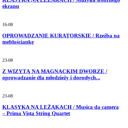
ekranu
16-08
OPROWADZANIE KURATORSKIE / Rzeźba na
meblościankę
23-08
Z WIZYTĄ NA MAGNACKIM DWORZE /
oprowadzanie dla młodzieży i dorosłych...
23-08
KLASYKA NA LEŻAKACH / Musica da camera
– Prima Vista String Quartet