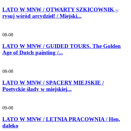
LATO W MNW / OTWARTY SZKICOWNIK –
rysuj wśród arcydzieł! / Miejski...
08-08
LATO W MNW / GUIDED TOURS. The Golden
Age of Dutch painting /...
08-08
LATO W MNW / SPACERY MIEJSKIE /
Poetyckie ślady w miejskiej...
09-08
LATO W MNW / LETNIA PRACOWNIA / Hen,
daleko