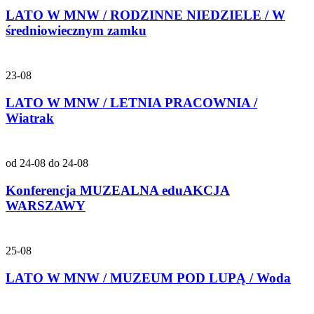
LATO W MNW / RODZINNE NIEDZIELE / W
średniowiecznym zamku
23-08
LATO W MNW / LETNIA PRACOWNIA /
Wiatrak
od 24-08 do 24-08
Konferencja MUZEALNA eduAKCJA
WARSZAWY
25-08
LATO W MNW / MUZEUM POD LUPĄ / Woda