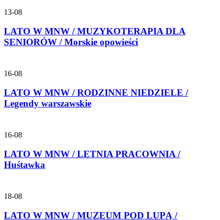
13-08
LATO W MNW / MUZYKOTERAPIA DLA
SENIORÓW / Morskie opowieści
16-08
LATO W MNW / RODZINNE NIEDZIELE /
Legendy warszawskie
16-08
LATO W MNW / LETNIA PRACOWNIA /
Huśtawka
18-08
LATO W MNW / MUZEUM POD LUPĄ /