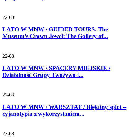
22-08
LATO W MNW / GUIDED TOURS. The
Museum’s Crown Jewel: The Gallery of...
22-08
LATO W MNW / SPACERY MIEJSKIE /
Działalność Grupy Twożywo i...
22-08
LATO W MNW / WARSZTAT / Błękitny splot –
cyjanotypia z wykorzystaniem...
23-08