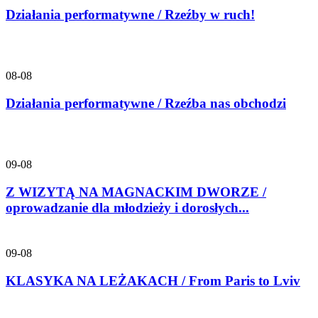
Działania performatywne / Rzeźby w ruch!
08-08
Działania performatywne / Rzeźba nas obchodzi
09-08
Z WIZYTĄ NA MAGNACKIM DWORZE /
oprowadzanie dla młodzieży i dorosłych...
09-08
KLASYKA NA LEŻAKACH / From Paris to Lviv