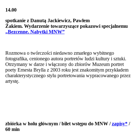
14.00
spotkanie z Danutą Jackiewicz, Pawłem
Żakiem. Wydarzenie towarzyszące pokazowi specjalnemu
„Bezcenne. Nabytki MNW”
Rozmowa o twórczości niedawno zmarłego wybitnego
fotografika, cenionego autora portretów ludzi kultury i sztuki.
Otrzymany w darze i włączony do zbiorów Muzeum portret
poety Ernesta Brylla z 2003 roku jest znakomitym przykładem
charakterystycznego stylu portretowania wypracowanego przez
artystę.
zbiórka w holu głównym / bilet wstępu do MNW /
zapisy*
/
60 min