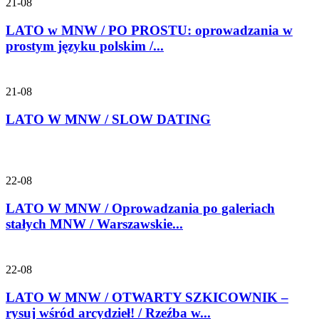
21-08
LATO w MNW / PO PROSTU: oprowadzania w
prostym języku polskim /...
21-08
LATO W MNW / SLOW DATING
22-08
LATO W MNW / Oprowadzania po galeriach
stałych MNW / Warszawskie...
22-08
LATO W MNW / OTWARTY SZKICOWNIK –
rysuj wśród arcydzieł! / Rzeźba w...