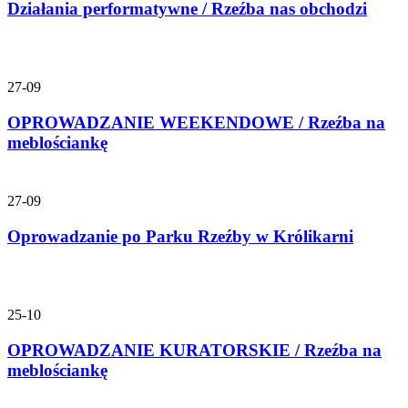
Działania performatywne / Rzeźba nas obchodzi
27-09
OPROWADZANIE WEEKENDOWE / Rzeźba na
meblościankę
27-09
Oprowadzanie po Parku Rzeźby w Królikarni
25-10
OPROWADZANIE KURATORSKIE / Rzeźba na
meblościankę