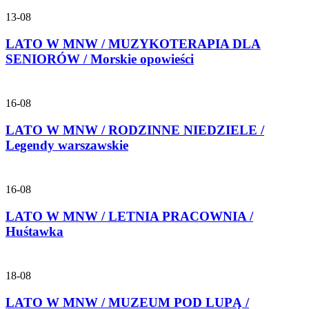
13-08
LATO W MNW / MUZYKOTERAPIA DLA
SENIORÓW / Morskie opowieści
16-08
LATO W MNW / RODZINNE NIEDZIELE /
Legendy warszawskie
16-08
LATO W MNW / LETNIA PRACOWNIA /
Huśtawka
18-08
LATO W MNW / MUZEUM POD LUPĄ /