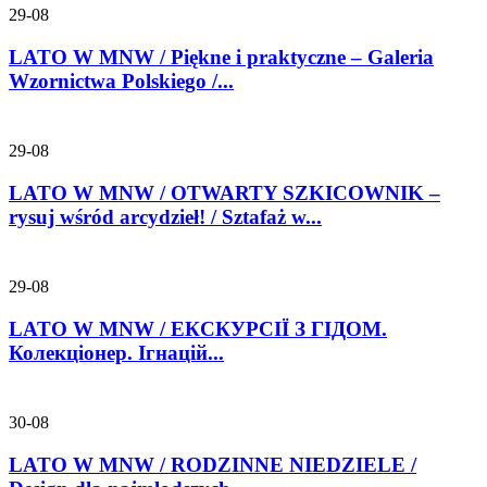
29-08
LATO W MNW / Piękne i praktyczne – Galeria
Wzornictwa Polskiego /...
29-08
LATO W MNW / OTWARTY SZKICOWNIK –
rysuj wśród arcydzieł! / Sztafaż w...
29-08
LATO W MNW / ЕКСКУРСІЇ З ГІДОМ.
Колекціонер. Ігнацій...
30-08
LATO W MNW / RODZINNE NIEDZIELE /