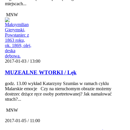
miejscach...
MNW
2017-01-03 / 13:00
MUZEALNE WTORKI / Lęk
godz. 13.00 wykład Katarzyny Szumlas w ramach cyklu
Malarskie emocje Czy na nieruchomym obrazie możemy
dostrzec drżące ręce osoby portretowanej? Jak namalować
strach?...
MNW
2017-01-05 / 11:00