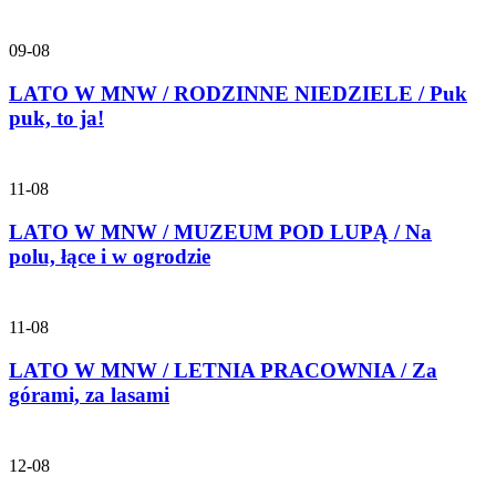
09-08
LATO W MNW / RODZINNE NIEDZIELE / Puk
puk, to ja!
11-08
LATO W MNW / MUZEUM POD LUPĄ / Na
polu, łące i w ogrodzie
11-08
LATO W MNW / LETNIA PRACOWNIA / Za
górami, za lasami
12-08