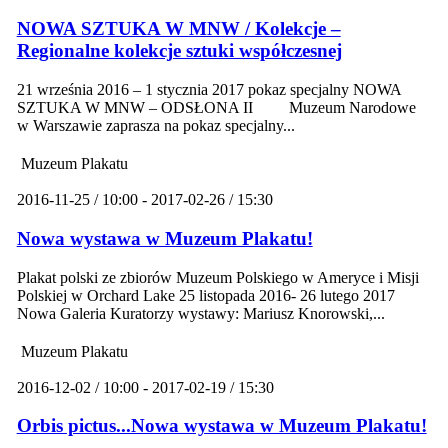
NOWA SZTUKA W MNW / Kolekcje –
Regionalne kolekcje sztuki współczesnej
21 września 2016 – 1 stycznia 2017 pokaz specjalny NOWA
SZTUKA W MNW – ODSŁONA II Muzeum Narodowe
w Warszawie zaprasza na pokaz specjalny...
Muzeum Plakatu
2016-11-25 / 10:00 - 2017-02-26 / 15:30
Nowa wystawa w Muzeum Plakatu!
Plakat polski ze zbiorów Muzeum Polskiego w Ameryce i Misji
Polskiej w Orchard Lake 25 listopada 2016- 26 lutego 2017
Nowa Galeria Kuratorzy wystawy: Mariusz Knorowski,...
Muzeum Plakatu
2016-12-02 / 10:00 - 2017-02-19 / 15:30
Orbis pictus...Nowa wystawa w Muzeum Plakatu!