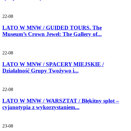
22-08
LATO W MNW / GUIDED TOURS. The
Museum’s Crown Jewel: The Gallery of...
22-08
LATO W MNW / SPACERY MIEJSKIE /
Działalność Grupy Twożywo i...
22-08
LATO W MNW / WARSZTAT / Błękitny splot –
cyjanotypia z wykorzystaniem...
23-08