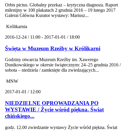
Orbis pictus. Globalny przekaz – krytyczna diagnoza. Raport
milenijny w 100 plakatach 2 grudnia 2016 – 19 lutego 2017
Galerai Główna Kurator wystawy: Mariusz...
Królikarnia
2016-12-24 / 11:00 - 2017-01-01 / 18:00
Święta w Muzeum Rzeźby w Królikarni
Godziny otwarcia Muzeum Rzeźby im. Xawerego
Dunikowskiego w okresie świątecznym: 24–25 grudnia 2016 /
sobota – niedziela / zamknięte dla zwiedzających...
MNW
2017-01-01 / 12:00
NIEDZIELNE OPROWADZANIA PO
WYSTAWIE / Życie wśród piękna. Świat
chińskiego...
godz. 12.00 zwiedzanie wystawy Życie wśród piękna. Świat