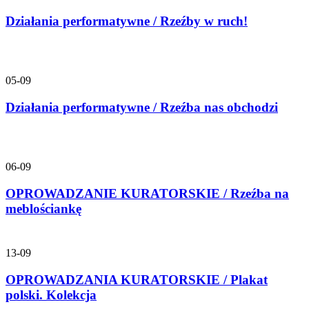
Działania performatywne / Rzeźby w ruch!
05-09
Działania performatywne / Rzeźba nas obchodzi
06-09
OPROWADZANIE KURATORSKIE / Rzeźba na
meblościankę
13-09
OPROWADZANIA KURATORSKIE / Plakat
polski. Kolekcja