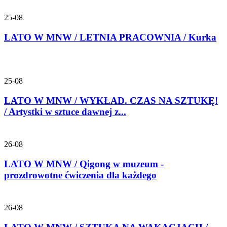
25-08
LATO W MNW / LETNIA PRACOWNIA / Kurka
25-08
LATO W MNW / WYKŁAD. CZAS NA SZTUKĘ!
/ Artystki w sztuce dawnej z...
26-08
LATO W MNW / Qigong w muzeum -
prozdrowotne ćwiczenia dla każdego
26-08