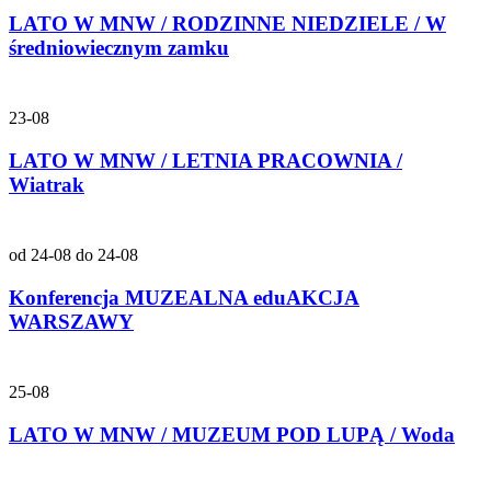
LATO W MNW / RODZINNE NIEDZIELE / W
średniowiecznym zamku
23-08
LATO W MNW / LETNIA PRACOWNIA /
Wiatrak
od 24-08 do 24-08
Konferencja MUZEALNA eduAKCJA
WARSZAWY
25-08
LATO W MNW / MUZEUM POD LUPĄ / Woda