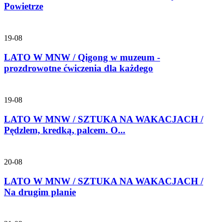
Powietrze
19-08
LATO W MNW / Qigong w muzeum -
prozdrowotne ćwiczenia dla każdego
19-08
LATO W MNW / SZTUKA NA WAKACJACH /
Pędzlem, kredką, palcem. O...
20-08
LATO W MNW / SZTUKA NA WAKACJACH /
Na drugim planie