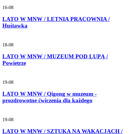
16-08
LATO W MNW / LETNIA PRACOWNIA /
Huśtawka
18-08
LATO W MNW / MUZEUM POD LUPĄ /
Powietrze
19-08
LATO W MNW / Qigong w muzeum -
prozdrowotne ćwiczenia dla każdego
19-08
LATO W MNW / SZTUKA NA WAKACJACH /