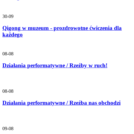
30-09
Qigong w muzeum - prozdrowotne ćwiczenia dla
każdego
08-08
Działania performatywne / Rzeźby w ruch!
08-08
Działania performatywne / Rzeźba nas obchodzi
09-08