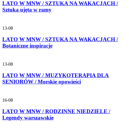
LATO W MNW / SZTUKA NA WAKACJACH /
Sztuka ujęta w ramy
13-08
LATO W MNW / SZTUKA NA WAKACJACH /
Botaniczne inspiracje
13-08
LATO W MNW / MUZYKOTERAPIA DLA
SENIORÓW / Morskie opowieści
16-08
LATO W MNW / RODZINNE NIEDZIELE /
Legendy warszawskie