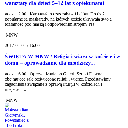
warsztaty dla dzieci 5–12 lat z opiekunami
godz. 12.00 Karnawał to czas zabaw i balów. Do dziś
popularne są maskarady, na których goście ukrywają swoją
tożsamość pod maską i odpowiednim strojem. Na...
MNW
2017-01-01 / 16:00
ŚWIĘTA W MNW / Religia i wiara w kościele i w
domu – oprowadzanie dla młodzieży...
godz. 16.00 Oprowadzanie po Galerii Sztuki Dawnej
obejmujące sale poświęcone religii i wierze. Przedstawimy
zagadnienia związane z oprawą liturgii w kościołach i
miejscach...
MNW