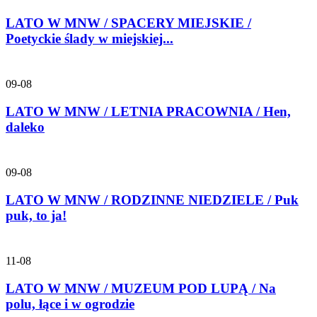
LATO W MNW / SPACERY MIEJSKIE /
Poetyckie ślady w miejskiej...
09-08
LATO W MNW / LETNIA PRACOWNIA / Hen,
daleko
09-08
LATO W MNW / RODZINNE NIEDZIELE / Puk
puk, to ja!
11-08
LATO W MNW / MUZEUM POD LUPĄ / Na
polu, łące i w ogrodzie