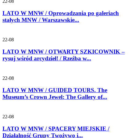
22-08
LATO W MNW / Oprowadzania po galeriach
stałych MNW / Warszawskie...
22-08
LATO W MNW / OTWARTY SZKICOWNIK –
rysuj wśród arcydzieł! / Rzeźba w...
22-08
LATO W MNW / GUIDED TOURS. The
Museum’s Crown Jewel: The Gallery of...
22-08
LATO W MNW / SPACERY MIEJSKIE /
Działalność Grupy Twożywo i...