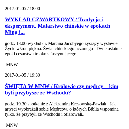
2017-01-05 / 18:00
WYKŁAD CZWARTKOWY / Tradycja i
eksperyment. Malarstwo chińskie w epokach
Ming i...
godz. 18.00 wykład dr. Marcina Jacobyego zyszący wystawie
Życie wśród piękna. Świat chińskiego uczonego Dwie ostatnie
epoki cesarstwa to okres fascynującego i...
MNW
2017-01-05 / 19:30
ŚWIĘTA W MNW / Królowie czy mędrcy – kim
byli przybysze ze Wschodu?
godz. 19.30 spotkanie z Aleksandrą Kresowską-Pawlak Jak
artyści wyobrażali sobie Mędrców, o których Biblia wspomina
tylko, że przybyli ze Wschodu i ofiarowali...
MNW