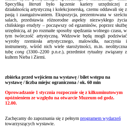
Specyfiką
literati
było łączenie kariery urzędniczej z
działalnością artystyczną i kolekcjonerską, czemu oddawali się z
pasją i zaangażowaniem. Ekspozycja, prezentowana w sześciu
salach, przedstawia różnorodne aspekty niezwykłego życia
chińskiego erudyty – począwszy od egzaminów, poprzez służbę
urzędniczą, aż po rozmaite sposoby spędzania wolnego czasu, w
tym twórczość artystyczną. Widzowie będą mogli podziwiać
wyroby rzemiosła artystycznego, malowidła, naczynia i
instrumenty, wśród nich wiele starożytności, m.in. neolityczna
tubę
cong
(3300–2200 p.n.e.), przedmiot rytualny związany z
kultem Nieba i Ziemi.
zbiórka przed wejściem na wystawę / bilet wstępu na
wystawę / liczba miejsc ograniczona / ok. 60 min
Oprowadzanie 1 stycznia rozpocznie się z kilkuminutowym
opóźnieniem ze względu na otwarcie Muzeum od godz.
12.00.
Zachęcamy do zapoznania się z pełnym
programem wydarzeń
towarzyszących wystawie.