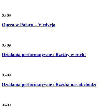
05-09
Opera w Pałacu – V edycja
05-09
Działania performatywne / Rzeźby w ruch!
05-09
Działania performatywne / Rzeźba nas obchodzi
06-09