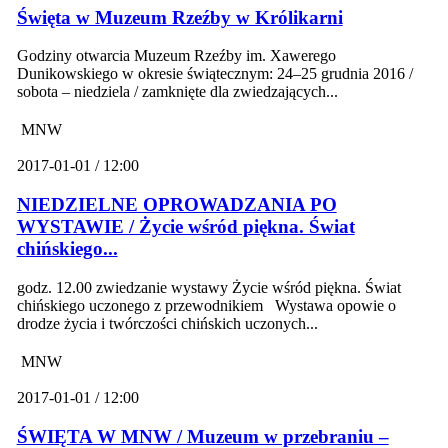
Święta w Muzeum Rzeźby w Królikarni
Godziny otwarcia Muzeum Rzeźby im. Xawerego
Dunikowskiego w okresie świątecznym: 24–25 grudnia 2016 /
sobota – niedziela / zamknięte dla zwiedzających...
MNW
2017-01-01 / 12:00
NIEDZIELNE OPROWADZANIA PO
WYSTAWIE / Życie wśród piękna. Świat
chińskiego...
godz. 12.00 zwiedzanie wystawy Życie wśród piękna. Świat
chińskiego uczonego z przewodnikiem Wystawa opowie o
drodze życia i twórczości chińskich uczonych...
MNW
2017-01-01 / 12:00
ŚWIĘTA W MNW / Muzeum w przebraniu –