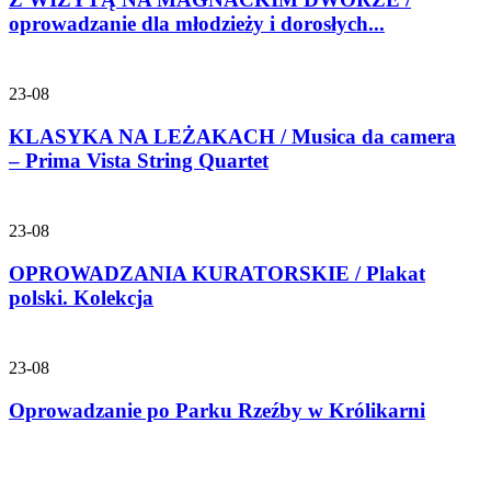
oprowadzanie dla młodzieży i dorosłych...
23-08
KLASYKA NA LEŻAKACH / Musica da camera
– Prima Vista String Quartet
23-08
OPROWADZANIA KURATORSKIE / Plakat
polski. Kolekcja
23-08
Oprowadzanie po Parku Rzeźby w Królikarni