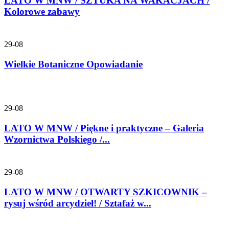
LATO W MNW / SZTUKA NA WAKACJACH /
Kolorowe zabawy
29-08
Wielkie Botaniczne Opowiadanie
29-08
LATO W MNW / Piękne i praktyczne – Galeria
Wzornictwa Polskiego /...
29-08
LATO W MNW / OTWARTY SZKICOWNIK –
rysuj wśród arcydzieł! / Sztafaż w...