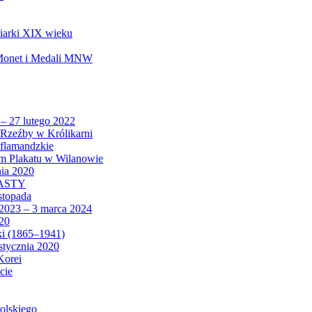
biarki XIX wieku
 Monet i Medali MNW
 – 27 lutego 2022
Rzeźby w Królikarni
 flamandzkie
um Plakatu w Wilanowie
nia 2020
CASTY
istopada
 2023 – 3 marca 2024
020
ki (1865–1941)
 stycznia 2020
Korei
cie
olskiego