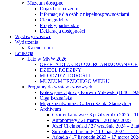
Muzeum dostępne
Dojazd do muzeum
Informacje dla osób z niepełnosprawnościami
Ciche godziny
Projekty partnerskie
Deklaracja dostępności
Wystawy czasowe
Wydarzenia
Kalendarium
Edukacja
Lato w MNW 2026
OFERTA DLA GRUP ZORGANIZOWANYCH
DZIECI, RODZINY
MŁODZIEŻ, DOROŚLI
MUZEUM TRZECIEGO WIEKU
Programy do wystaw czasowych
Kolekcjoner. Ignacy Korwin-Milewski (1846–192
Olga Boznańska
Mityczne otwarcie / Galeria Sztuki Starożytnej
Archiwum
Czarny karnawał / 3 października 2025 – 11
Autoportrety / 21 marca – 20 lipca 2025
Józef Chełmoński / 27 września 2024 – 2 lu
Surrealizm. Inne mity / 10 maja 2024 – 11 s
Arkadia / 17 listopada 2023 – 17 marca 202