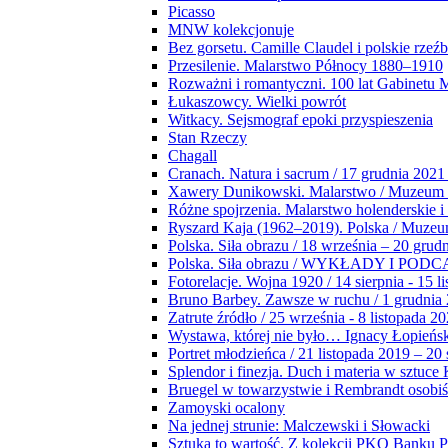
Picasso
MNW kolekcjonuje
Bez gorsetu. Camille Claudel i polskie rzeź
Przesilenie. Malarstwo Północy 1880–1910
Rozważni i romantyczni. 100 lat Gabinetu
Łukaszowcy. Wielki powrót
Witkacy. Sejsmograf epoki przyspieszenia
Stan Rzeczy
Chagall
Cranach. Natura i sacrum / 17 grudnia 2021
Xawery Dunikowski. Malarstwo / Muzeum 
Różne spojrzenia. Malarstwo holenderskie i
Ryszard Kaja (1962–2019). Polska / Muze
Polska. Siła obrazu / 18 września – 20 grud
Polska. Siła obrazu / WYKŁADY I POD
Fotorelacje. Wojna 1920 / 14 sierpnia - 15 l
Bruno Barbey. Zawsze w ruchu / 1 grudnia
Zatrute źródło / 25 września - 8 listopada 2
Wystawa, której nie było… Ignacy Łopieńs
Portret młodzieńca / 21 listopada 2019 – 20
Splendor i finezja. Duch i materia w sztuce 
Bruegel w towarzystwie i Rembrandt osobiś
Zamoyski ocalony
Na jednej strunie: Malczewski i Słowacki
Sztuka to wartość. Z kolekcji PKO Banku P