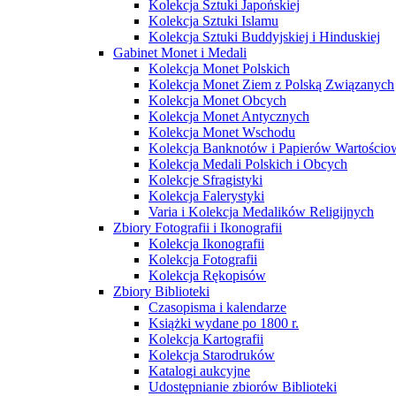
Kolekcja Sztuki Japońskiej
Kolekcja Sztuki Islamu
Kolekcja Sztuki Buddyjskiej i Hinduskiej
Gabinet Monet i Medali
Kolekcja Monet Polskich
Kolekcja Monet Ziem z Polską Związanych
Kolekcja Monet Obcych
Kolekcja Monet Antycznych
Kolekcja Monet Wschodu
Kolekcja Banknotów i Papierów Wartości
Kolekcja Medali Polskich i Obcych
Kolekcje Sfragistyki
Kolekcja Falerystyki
Varia i Kolekcja Medalików Religijnych
Zbiory Fotografii i Ikonografii
Kolekcja Ikonografii
Kolekcja Fotografii
Kolekcja Rękopisów
Zbiory Biblioteki
Czasopisma i kalendarze
Książki wydane po 1800 r.
Kolekcja Kartografii
Kolekcja Starodruków
Katalogi aukcyjne
Udostępnianie zbiorów Biblioteki