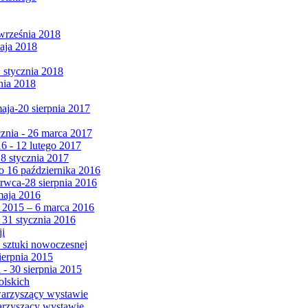
września 2018
maja 2018
1 stycznia 2018
nia 2018
maja-20 sierpnia 2017
cznia - 26 marca 2017
6 - 12 lutego 2017
 8 stycznia 2017
 16 października 2016
erwca-28 sierpnia 2016
maja 2016
da 2015 – 6 marca 2016
 31 stycznia 2016
ji
 sztuki nowoczesnej
ierpnia 2015
 - 30 sierpnia 2015
olskich
warzyszący wystawie
arzyszący wystawie