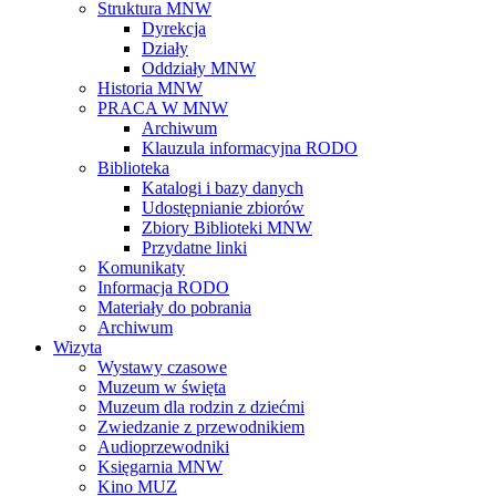
Struktura MNW
Dyrekcja
Działy
Oddziały MNW
Historia MNW
PRACA W MNW
Archiwum
Klauzula informacyjna RODO
Biblioteka
Katalogi i bazy danych
Udostępnianie zbiorów
Zbiory Biblioteki MNW
Przydatne linki
Komunikaty
Informacja RODO
Materiały do pobrania
Archiwum
Wizyta
Wystawy czasowe
Muzeum w święta
Muzeum dla rodzin z dziećmi
Zwiedzanie z przewodnikiem
Audioprzewodniki
Księgarnia MNW
Kino MUZ