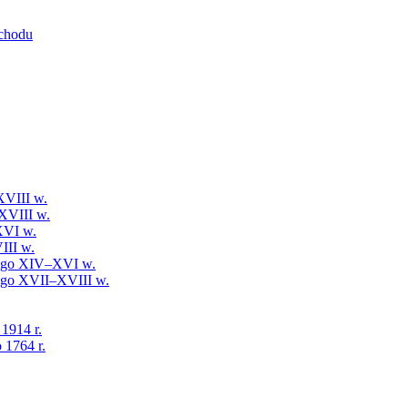
schodu
XVIII w.
XVIII w.
XVI w.
III w.
iego XIV–XVI w.
iego XVII–XVIII w.
 1914 r.
 1764 r.