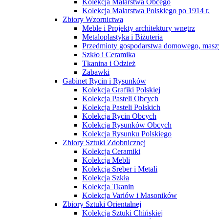
Kolekcja Malarstwa Obcego
Kolekcja Malarstwa Polskiego po 1914 r.
Zbiory Wzornictwa
Meble i Projekty architektury wnętrz
Metaloplastyka i Biżuteria
Przedmioty gospodarstwa domowego, maszy
Szkło i Ceramika
Tkanina i Odzież
Zabawki
Gabinet Rycin i Rysunków
Kolekcja Grafiki Polskiej
Kolekcja Pasteli Obcych
Kolekcja Pasteli Polskich
Kolekcja Rycin Obcych
Kolekcja Rysunków Obcych
Kolekcja Rysunku Polskiego
Zbiory Sztuki Zdobnicznej
Kolekcja Ceramiki
Kolekcja Mebli
Kolekcja Sreber i Metali
Kolekcja Szkła
Kolekcja Tkanin
Kolekcja Variów i Masoników
Zbiory Sztuki Orientalnej
Kolekcja Sztuki Chińskiej