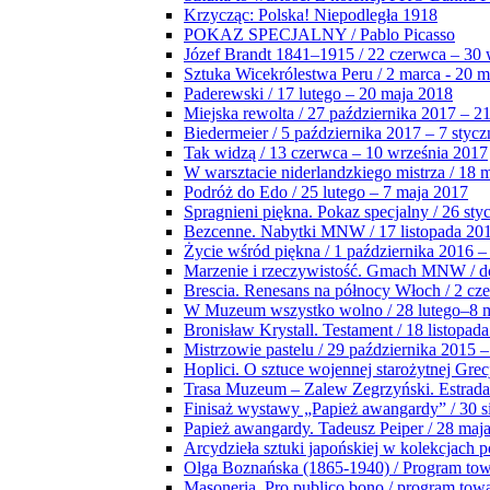
Krzycząc: Polska! Niepodległa 1918
POKAZ SPECJALNY / Pablo Picasso
Józef Brandt 1841–1915 / 22 czerwca – 30 
Sztuka Wicekrólestwa Peru / 2 marca - 20 
Paderewski / 17 lutego – 20 maja 2018
Miejska rewolta / 27 października 2017 – 2
Biedermeier / 5 października 2017 – 7 stycz
Tak widzą / 13 czerwca – 10 września 2017
W warsztacie niderlandzkiego mistrza / 18 
Podróż do Edo / 25 lutego – 7 maja 2017
Spragnieni piękna. Pokaz specjalny / 26 sty
Bezcenne. Nabytki MNW / 17 listopada 201
Życie wśród piękna / 1 października 2016 –
Marzenie i rzeczywistość. Gmach MNW / do
Brescia. Renesans na północy Włoch / 2 cz
W Muzeum wszystko wolno / 28 lutego–8 
Bronisław Krystall. Testament / 18 listopa
Mistrzowie pastelu / 29 października 2015 –
Hoplici. O sztuce wojennej starożytnej Grec
Trasa Muzeum – Zalew Zegrzyński. Estrada
Finisaż wystawy „Papież awangardy” / 30 s
Papież awangardy. Tadeusz Peiper / 28 maja
Arcydzieła sztuki japońskiej w kolekcjach p
Olga Boznańska (1865-1940) / Program to
Masoneria. Pro publico bono / program tow