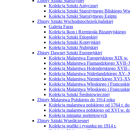
Zbiory Sztuki Starożytnej
Kolekcja Sztuki Antycznej
Kolekcja Sztuki Starożytnego Bliskiego W
Kolekcja Sztuki Starożytnego Egiptu
Zbiory Sztuki Wschodniochrześcijańskiej
Galeria Faras
Kolekcja Ikon i Rzemiosła Bizantyjskiego
Kolekcja Sztuki Etiopskiej
Kolekcja Sztuki Koptyjskiej
Kolekcja Sztuki Nubijskiej
Zbiory Dawnej Sztuki Europejskiej
Kolekcja Malarstwa Europejskiego XIX w.
Kolekcja Malarstwa Flamandzkiego XVII–
Kolekcja Malarstwa Holenderskiego XVII–
Kolekcja Malarstwa Niderlandzkiego XV–
Kolekcja Malarstwa Niemieckiego XVI–XV
Kolekcja Malarstwa Włoskiego i Francusk
Kolekcja Malarstwa Włoskiego i Francusk
Kolekcja Sztuki Średniowiecznej
Zbiory Malarstwa Polskiego do 1914 roku
Kolekcja malarstwa polskiego od 1764 r. do
Kolekcja malarstwa polskiego od XVI w. do
Kolekcja miniatur portretowych
Zbiory Sztuki Współczesnej
Kolekcja grafiki i rysunku po 1914 r.