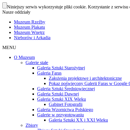
Niniejszy serwis wykorzystuje pliki cookie. Korzystanie z serwisu 
Nasze oddziały
Muzeum Rzeźby
Muzeum Plakatu
Muzeum Wnętrz
Nieborów i Arkadia
MENU
O Muzeum
Galerie stałe
Galeria Sztuki Starożytnej
Galeria Faras
Założenia projektowe i architektoniczne
Pokaz poświęcony Galerii Faras w Google Cu
Galeria Sztuki Średniowiecznej
Galeria Sztuki Dawnej
Galeria Sztuki XIX Wieku
Gabinet Fotografii
Galeria Wzornictwa Polskiego
Galerie w przygotowaniu
Galeria Sztuki XX i XXI Wieku
Zbiory