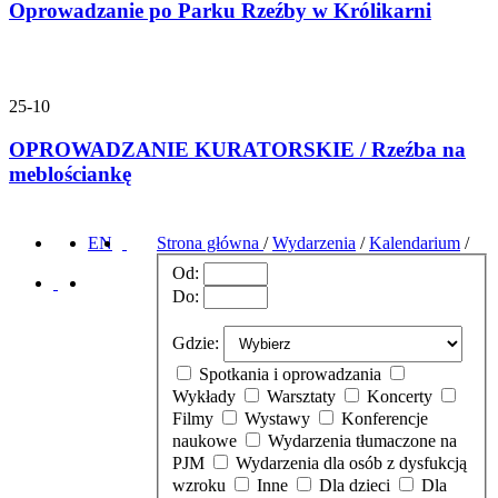
Oprowadzanie po Parku Rzeźby w Królikarni
25-10
OPROWADZANIE KURATORSKIE / Rzeźba na
meblościankę
EN
Strona główna
/
Wydarzenia
/
Kalendarium
/
Od:
Do:
Gdzie:
Spotkania i oprowadzania
Wykłady
Warsztaty
Koncerty
Filmy
Wystawy
Konferencje
naukowe
Wydarzenia tłumaczone na
PJM
Wydarzenia dla osób z dysfukcją
wzroku
Inne
Dla dzieci
Dla