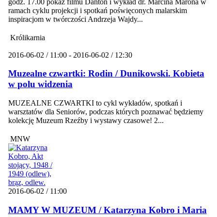
godz. 17.00 pokaz filmu Danton i wykład dr. Marcina Marona w
ramach cyklu projekcji i spotkań poświęconych malarskim
inspiracjom w twórczości Andrzeja Wajdy...
Królikarnia
2016-06-02 / 11:00 - 2016-06-02 / 12:30
Muzealne czwartki: Rodin / Dunikowski. Kobieta
w polu widzenia
MUZEALNE CZWARTKI to cykl wykładów, spotkań i
warsztatów dla Seniorów, podczas których poznawać będziemy
kolekcję Muzeum Rzeźby i wystawy czasowe! 2...
MNW
2016-06-02 / 11:00
MAMY W MUZEUM / Katarzyna Kobro i Maria