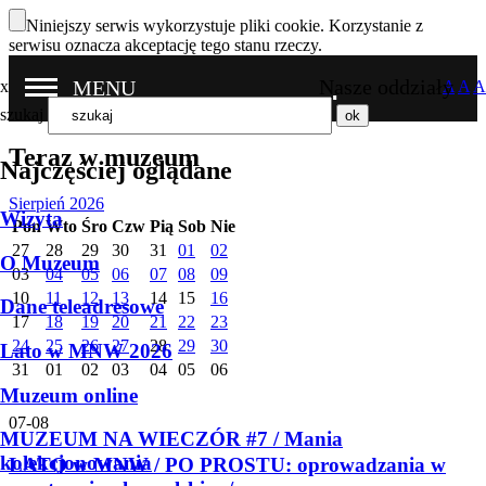
Niniejszy serwis wykorzystuje pliki cookie. Korzystanie z
serwisu oznacza akceptację tego stanu rzeczy.
Nasze oddziały
MENU
x
A
A
A
szukaj
Teraz w muzeum
Najczęściej oglądane
Sierpień 2026
Wizyta
Pon
Wto
Śro
Czw
Pią
Sob
Nie
27
28
29
30
31
01
02
O Muzeum
03
04
05
06
07
08
09
10
11
12
13
14
15
16
Dane teleadresowe
17
18
19
20
21
22
23
24
25
26
27
28
29
30
Lato w MNW 2026
31
01
02
03
04
05
06
Muzeum online
07-08
MUZEUM NA WIECZÓR #7 / Mania
kolekcjonowania
LATO w MNW / PO PROSTU: oprowadzania w