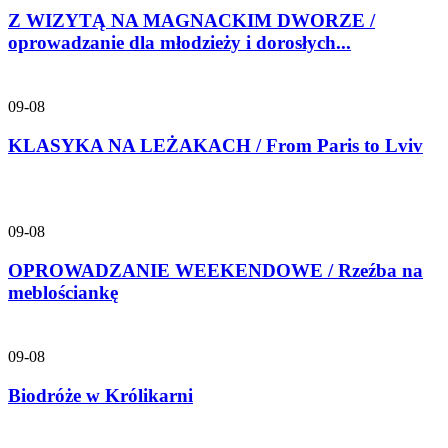
Z WIZYTĄ NA MAGNACKIM DWORZE /
oprowadzanie dla młodzieży i dorosłych...
09-08
KLASYKA NA LEŻAKACH / From Paris to Lviv
09-08
OPROWADZANIE WEEKENDOWE / Rzeźba na
meblościankę
09-08
Biodróże w Królikarni