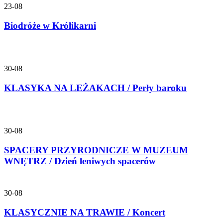
23-08
Biodróże w Królikarni
30-08
KLASYKA NA LEŻAKACH / Perły baroku
30-08
SPACERY PRZYRODNICZE W MUZEUM
WNĘTRZ / Dzień leniwych spacerów
30-08
KLASYCZNIE NA TRAWIE / Koncert