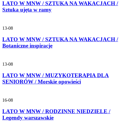
LATO W MNW / SZTUKA NA WAKACJACH /
Sztuka ujęta w ramy
13-08
LATO W MNW / SZTUKA NA WAKACJACH /
Botaniczne inspiracje
13-08
LATO W MNW / MUZYKOTERAPIA DLA
SENIORÓW / Morskie opowieści
16-08
LATO W MNW / RODZINNE NIEDZIELE /
Legendy warszawskie