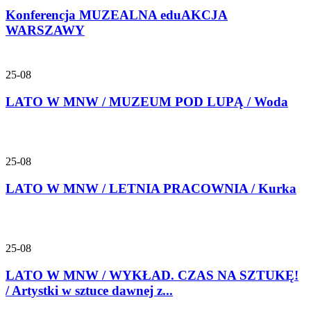
Konferencja MUZEALNA eduAKCJA
WARSZAWY
25-08
LATO W MNW / MUZEUM POD LUPĄ / Woda
25-08
LATO W MNW / LETNIA PRACOWNIA / Kurka
25-08
LATO W MNW / WYKŁAD. CZAS NA SZTUKĘ!
/ Artystki w sztuce dawnej z...