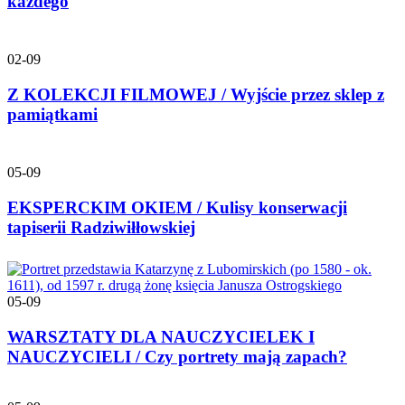
każdego
02-09
Z KOLEKCJI FILMOWEJ / Wyjście przez sklep z
pamiątkami
05-09
EKSPERCKIM OKIEM / Kulisy konserwacji
tapiserii Radziwiłłowskiej
05-09
WARSZTATY DLA NAUCZYCIELEK I
NAUCZYCIELI / Czy portrety mają zapach?