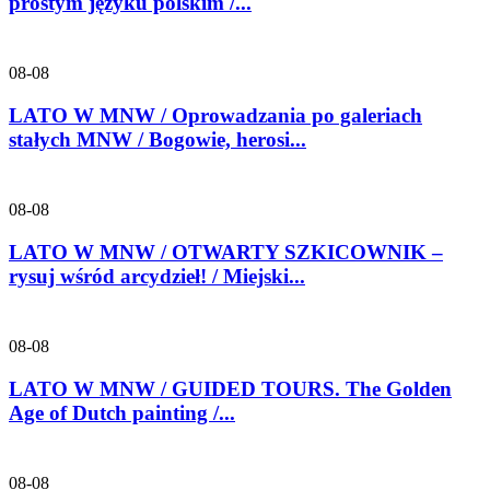
prostym języku polskim /...
08-08
LATO W MNW / Oprowadzania po galeriach
stałych MNW / Bogowie, herosi...
08-08
LATO W MNW / OTWARTY SZKICOWNIK –
rysuj wśród arcydzieł! / Miejski...
08-08
LATO W MNW / GUIDED TOURS. The Golden
Age of Dutch painting /...
08-08