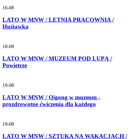
16-08
LATO W MNW / LETNIA PRACOWNIA /
Huśtawka
18-08
LATO W MNW / MUZEUM POD LUPĄ /
Powietrze
19-08
LATO W MNW / Qigong w muzeum -
prozdrowotne ćwiczenia dla każdego
19-08
LATO W MNW / SZTUKA NA WAKACJACH /