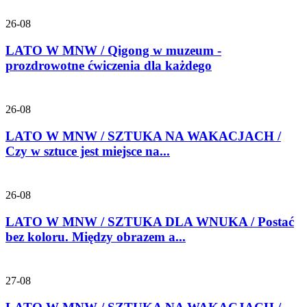
26-08
LATO W MNW / Qigong w muzeum -
prozdrowotne ćwiczenia dla każdego
26-08
LATO W MNW / SZTUKA NA WAKACJACH /
Czy w sztuce jest miejsce na...
26-08
LATO W MNW / SZTUKA DLA WNUKA / Postać
bez koloru. Między obrazem a...
27-08