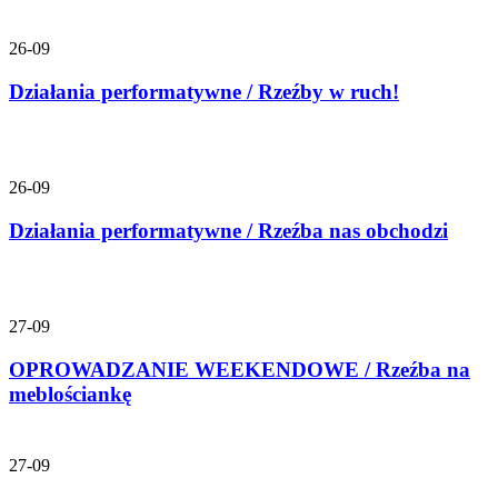
26-09
Działania performatywne / Rzeźby w ruch!
26-09
Działania performatywne / Rzeźba nas obchodzi
27-09
OPROWADZANIE WEEKENDOWE / Rzeźba na
meblościankę
27-09