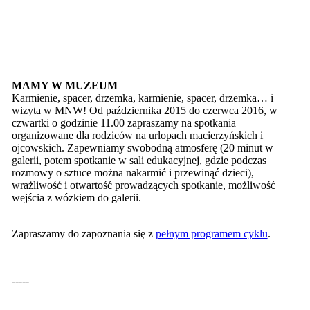
MAMY W MUZEUM
Karmienie, spacer, drzemka, karmienie, spacer, drzemka… i
wizyta w MNW! Od października 2015 do czerwca 2016, w
czwartki o godzinie 11.00 zapraszamy na spotkania
organizowane dla rodziców na urlopach macierzyńskich i
ojcowskich. Zapewniamy swobodną atmosferę (20 minut w
galerii, potem spotkanie w sali edukacyjnej, gdzie podczas
rozmowy o sztuce można nakarmić i przewinąć dzieci),
wrażliwość i otwartość prowadzących spotkanie, możliwość
wejścia z wózkiem do galerii.
Zapraszamy do zapoznania się z
pełnym programem cyklu
.
-----