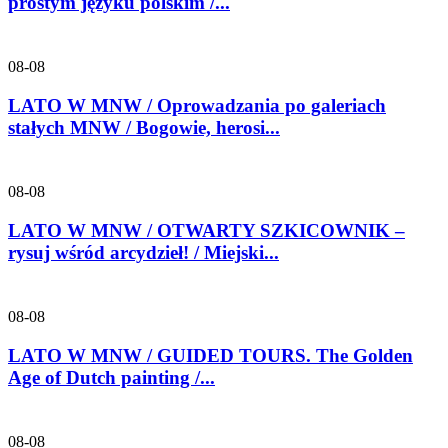
prostym języku polskim /...
08-08
LATO W MNW / Oprowadzania po galeriach
stałych MNW / Bogowie, herosi...
08-08
LATO W MNW / OTWARTY SZKICOWNIK –
rysuj wśród arcydzieł! / Miejski...
08-08
LATO W MNW / GUIDED TOURS. The Golden
Age of Dutch painting /...
08-08