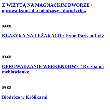
Z WIZYTĄ NA MAGNACKIM DWORZE /
oprowadzanie dla młodzieży i dorosłych...
09-08
KLASYKA NA LEŻAKACH / From Paris to Lviv
09-08
OPROWADZANIE WEEKENDOWE / Rzeźba na
meblościankę
09-08
Biodróże w Królikarni