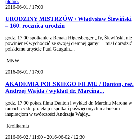
2016-06-01 / 17:00
URODZINY MISTRZÓW / Władysław Ślewiński
– 160. rocznica urodzin
godz. 17.00 spotkanie z Renatą Higersberger „Ty, Ślewiński, nie
powinieneś wychodzić ze swojej ciemnej gamy” – miał doradzić
polskiemu artyście Paul Gauguin....
MNW
2016-06-01 / 17:00
AKADEMIA POLSKIEGO FILMU / Danton, reż.
Andrzej Wajda / wykład dr. Marcina...
godz. 17.00 pokaz filmu Danton i wykład dr. Marcina Marona w
ramach cyklu projekcji i spotkań poświęconych malarskim
inspiracjom w twórczości Andrzeja Wajdy...
Królikarnia
2016-06-02 / 11:00 - 2016-06-02 / 12:30