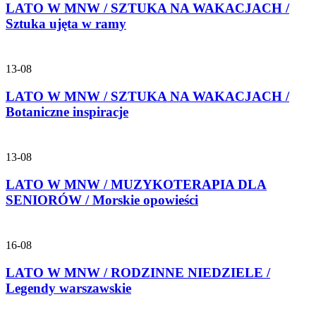
LATO W MNW / SZTUKA NA WAKACJACH /
Sztuka ujęta w ramy
13-08
LATO W MNW / SZTUKA NA WAKACJACH /
Botaniczne inspiracje
13-08
LATO W MNW / MUZYKOTERAPIA DLA
SENIORÓW / Morskie opowieści
16-08
LATO W MNW / RODZINNE NIEDZIELE /
Legendy warszawskie