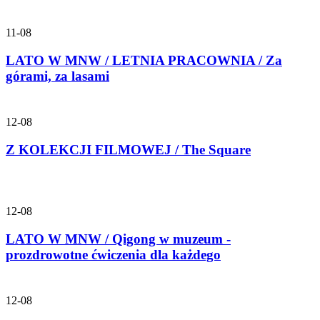
11-08
LATO W MNW / LETNIA PRACOWNIA / Za
górami, za lasami
12-08
Z KOLEKCJI FILMOWEJ / The Square
12-08
LATO W MNW / Qigong w muzeum -
prozdrowotne ćwiczenia dla każdego
12-08