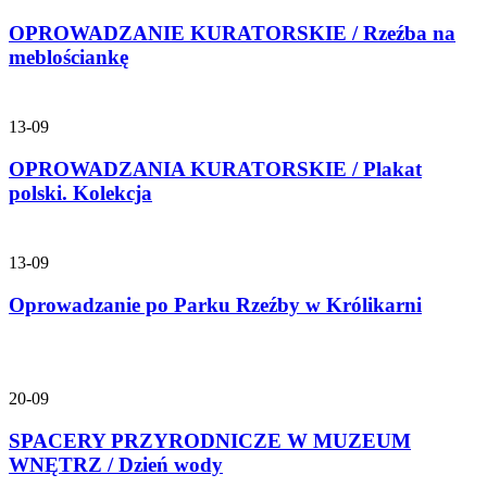
OPROWADZANIE KURATORSKIE / Rzeźba na
meblościankę
13-09
OPROWADZANIA KURATORSKIE / Plakat
polski. Kolekcja
13-09
Oprowadzanie po Parku Rzeźby w Królikarni
20-09
SPACERY PRZYRODNICZE W MUZEUM
WNĘTRZ / Dzień wody