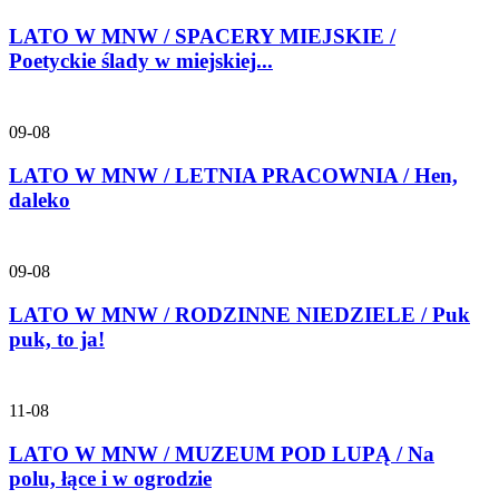
LATO W MNW / SPACERY MIEJSKIE /
Poetyckie ślady w miejskiej...
09-08
LATO W MNW / LETNIA PRACOWNIA / Hen,
daleko
09-08
LATO W MNW / RODZINNE NIEDZIELE / Puk
puk, to ja!
11-08
LATO W MNW / MUZEUM POD LUPĄ / Na
polu, łące i w ogrodzie