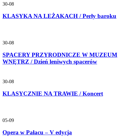
30-08
KLASYKA NA LEŻAKACH / Perły baroku
30-08
SPACERY PRZYRODNICZE W MUZEUM
WNĘTRZ / Dzień leniwych spacerów
30-08
KLASYCZNIE NA TRAWIE / Koncert
05-09
Opera w Pałacu – V edycja