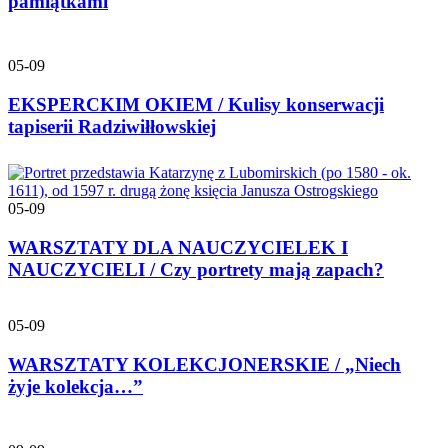
pamiątkami
05-09
EKSPERCKIM OKIEM / Kulisy konserwacji
tapiserii Radziwiłłowskiej
05-09
WARSZTATY DLA NAUCZYCIELEK I
NAUCZYCIELI / Czy portrety mają zapach?
05-09
WARSZTATY KOLEKCJONERSKIE / „Niech
żyje kolekcja…”