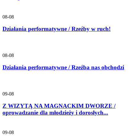
08-08
Działania performatywne / Rzeźby w ruch!
08-08
Działania performatywne / Rzeźba nas obchodzi
09-08
Z WIZYTĄ NA MAGNACKIM DWORZE /
oprowadzanie dla młodzieży i dorosłych...
09-08