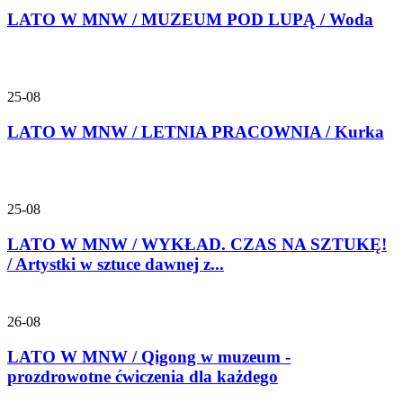
LATO W MNW / MUZEUM POD LUPĄ / Woda
25-08
LATO W MNW / LETNIA PRACOWNIA / Kurka
25-08
LATO W MNW / WYKŁAD. CZAS NA SZTUKĘ!
/ Artystki w sztuce dawnej z...
26-08
LATO W MNW / Qigong w muzeum -
prozdrowotne ćwiczenia dla każdego