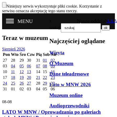
Niniejszy serwis wykorzystuje pliki cookie. Korzystanie z
serwisu oznacza akceptację tego stanu rzeczy.
Nasze oddziały
MENU
x
A
A
A
szukaj
Teraz w muzeum
Najczęściej oglądane
Sierpień 2026
Wizyta
Pon
Wto
Śro
Czw
Pią
Sob
Nie
27
28
29
30
31
01
02
O Muzeum
03
04
05
06
07
08
09
10
11
12
13
14
15
16
Dane teleadresowe
17
18
19
20
21
22
23
24
25
26
27
28
29
30
Lato w MNW 2026
31
01
02
03
04
05
06
Muzeum online
08-08
Audioprzewodniki
LATO W MNW / Oprowadzania po galeriach