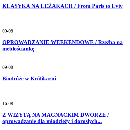
KLASYKA NA LEŻAKACH / From Paris to Lviv
09-08
OPROWADZANIE WEEKENDOWE / Rzeźba na
meblościankę
09-08
Biodróże w Królikarni
16-08
Z WIZYTĄ NA MAGNACKIM DWORZE /
oprowadzanie dla młodzieży i dorosłych...