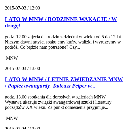
2015-07-03 / 12:00
LATO W MNW / RODZINNE WAKACJE / W
drogę!
godz. 12.00 zajęcia dla rodzin z dziećmi w wieku od 5 do 12 lat
Niczym dawni artyści spakujemy kufry, walizki i wyruszymy w
podróż. Co będzie nam potrzebne? Czy...
MNW
2015-07-03 / 13:00
LATO W MNW / LETNIE ZWIEDZANIE MNW
/
Papież awangardy. Tadeusz Peiper w...
godz. 13.00 spotkania dla dorosłych w galeriach MNW
Wystawa ukazuje związki awangardowej sztuki i literatury
początków XX wieku. Za punkt odniesienia przyjmuje...
MNW
2015-07-04 / 13:00