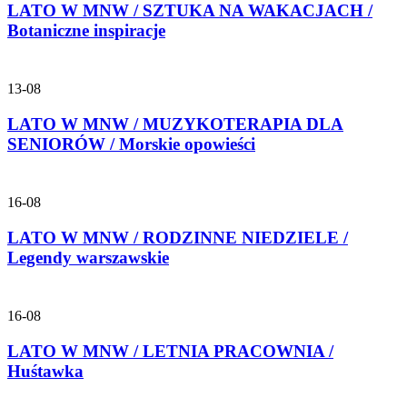
LATO W MNW / SZTUKA NA WAKACJACH /
Botaniczne inspiracje
13-08
LATO W MNW / MUZYKOTERAPIA DLA
SENIORÓW / Morskie opowieści
16-08
LATO W MNW / RODZINNE NIEDZIELE /
Legendy warszawskie
16-08
LATO W MNW / LETNIA PRACOWNIA /
Huśtawka