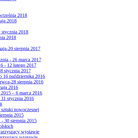
września 2018
maja 2018
1 stycznia 2018
nia 2018
maja-20 sierpnia 2017
cznia - 26 marca 2017
6 - 12 lutego 2017
 8 stycznia 2017
 16 października 2016
erwca-28 sierpnia 2016
maja 2016
da 2015 – 6 marca 2016
 31 stycznia 2016
ji
 sztuki nowoczesnej
ierpnia 2015
 - 30 sierpnia 2015
olskich
warzyszący wystawie
arzyszący wystawie