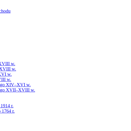
schodu
XVIII w.
XVIII w.
XVI w.
III w.
iego XIV–XVI w.
iego XVII–XVIII w.
 1914 r.
 1764 r.