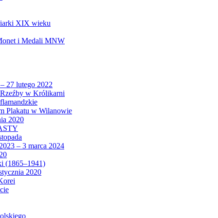
biarki XIX wieku
 Monet i Medali MNW
 – 27 lutego 2022
Rzeźby w Królikarni
 flamandzkie
um Plakatu w Wilanowie
nia 2020
CASTY
istopada
 2023 – 3 marca 2024
020
ki (1865–1941)
 stycznia 2020
Korei
cie
olskiego