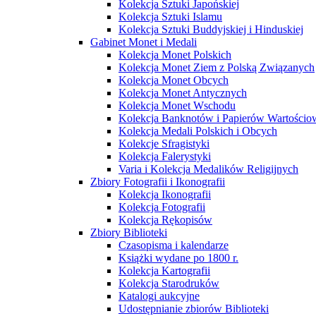
Kolekcja Sztuki Japońskiej
Kolekcja Sztuki Islamu
Kolekcja Sztuki Buddyjskiej i Hinduskiej
Gabinet Monet i Medali
Kolekcja Monet Polskich
Kolekcja Monet Ziem z Polską Związanych
Kolekcja Monet Obcych
Kolekcja Monet Antycznych
Kolekcja Monet Wschodu
Kolekcja Banknotów i Papierów Wartości
Kolekcja Medali Polskich i Obcych
Kolekcje Sfragistyki
Kolekcja Falerystyki
Varia i Kolekcja Medalików Religijnych
Zbiory Fotografii i Ikonografii
Kolekcja Ikonografii
Kolekcja Fotografii
Kolekcja Rękopisów
Zbiory Biblioteki
Czasopisma i kalendarze
Książki wydane po 1800 r.
Kolekcja Kartografii
Kolekcja Starodruków
Katalogi aukcyjne
Udostępnianie zbiorów Biblioteki