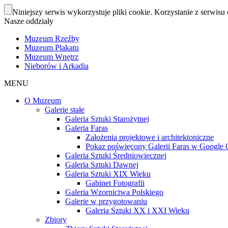
Niniejszy serwis wykorzystuje pliki cookie. Korzystanie z serwisu 
Nasze oddziały
Muzeum Rzeźby
Muzeum Plakatu
Muzeum Wnętrz
Nieborów i Arkadia
MENU
O Muzeum
Galerie stałe
Galeria Sztuki Starożytnej
Galeria Faras
Założenia projektowe i architektoniczne
Pokaz poświęcony Galerii Faras w Google Cu
Galeria Sztuki Średniowiecznej
Galeria Sztuki Dawnej
Galeria Sztuki XIX Wieku
Gabinet Fotografii
Galeria Wzornictwa Polskiego
Galerie w przygotowaniu
Galeria Sztuki XX i XXI Wieku
Zbiory