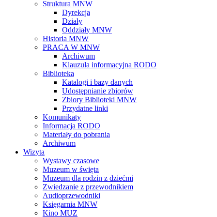
Struktura MNW
Dyrekcja
Działy
Oddziały MNW
Historia MNW
PRACA W MNW
Archiwum
Klauzula informacyjna RODO
Biblioteka
Katalogi i bazy danych
Udostępnianie zbiorów
Zbiory Biblioteki MNW
Przydatne linki
Komunikaty
Informacja RODO
Materiały do pobrania
Archiwum
Wizyta
Wystawy czasowe
Muzeum w święta
Muzeum dla rodzin z dziećmi
Zwiedzanie z przewodnikiem
Audioprzewodniki
Księgarnia MNW
Kino MUZ