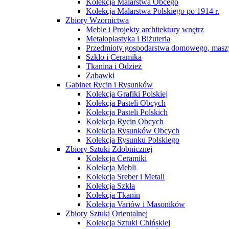
Kolekcja Malarstwa Obcego
Kolekcja Malarstwa Polskiego po 1914 r.
Zbiory Wzornictwa
Meble i Projekty architektury wnętrz
Metaloplastyka i Biżuteria
Przedmioty gospodarstwa domowego, maszy
Szkło i Ceramika
Tkanina i Odzież
Zabawki
Gabinet Rycin i Rysunków
Kolekcja Grafiki Polskiej
Kolekcja Pasteli Obcych
Kolekcja Pasteli Polskich
Kolekcja Rycin Obcych
Kolekcja Rysunków Obcych
Kolekcja Rysunku Polskiego
Zbiory Sztuki Zdobnicznej
Kolekcja Ceramiki
Kolekcja Mebli
Kolekcja Sreber i Metali
Kolekcja Szkła
Kolekcja Tkanin
Kolekcja Variów i Masoników
Zbiory Sztuki Orientalnej
Kolekcja Sztuki Chińskiej