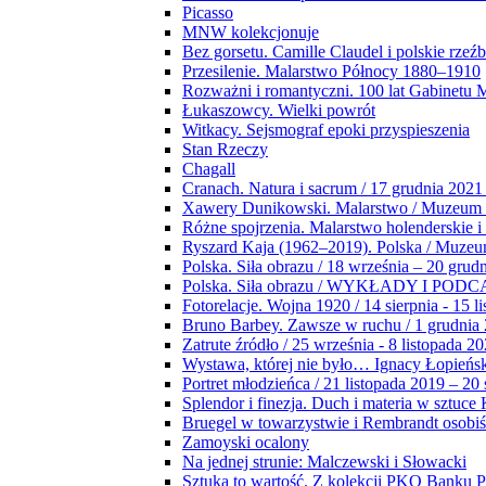
Picasso
MNW kolekcjonuje
Bez gorsetu. Camille Claudel i polskie rzeź
Przesilenie. Malarstwo Północy 1880–1910
Rozważni i romantyczni. 100 lat Gabinetu
Łukaszowcy. Wielki powrót
Witkacy. Sejsmograf epoki przyspieszenia
Stan Rzeczy
Chagall
Cranach. Natura i sacrum / 17 grudnia 2021
Xawery Dunikowski. Malarstwo / Muzeum 
Różne spojrzenia. Malarstwo holenderskie i
Ryszard Kaja (1962–2019). Polska / Muze
Polska. Siła obrazu / 18 września – 20 grud
Polska. Siła obrazu / WYKŁADY I POD
Fotorelacje. Wojna 1920 / 14 sierpnia - 15 l
Bruno Barbey. Zawsze w ruchu / 1 grudnia
Zatrute źródło / 25 września - 8 listopada 2
Wystawa, której nie było… Ignacy Łopieńs
Portret młodzieńca / 21 listopada 2019 – 20
Splendor i finezja. Duch i materia w sztuce 
Bruegel w towarzystwie i Rembrandt osobiś
Zamoyski ocalony
Na jednej strunie: Malczewski i Słowacki
Sztuka to wartość. Z kolekcji PKO Banku P