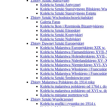
Zbiory Sztuki Starożytnej
Kolekcja Sztuki Antycznej
Kolekcja Sztuki Starożytnego Bliskiego W
Kolekcja Sztuki Starożytnego Egiptu
Zbiory Sztuki Wschodniochrześcijańskiej
Galeria Faras
Kolekcja Ikon i Rzemiosła Bizantyjskiego
Kolekcja Sztuki Etiopskiej
Kolekcja Sztuki Koptyjskiej
Kolekcja Sztuki Nubijskiej
Zbiory Dawnej Sztuki Europejskiej
Kolekcja Malarstwa Europejskiego XIX w.
Kolekcja Malarstwa Flamandzkiego XVII–
Kolekcja Malarstwa Holenderskiego XVII–
Kolekcja Malarstwa Niderlandzkiego XV–
Kolekcja Malarstwa Niemieckiego XVI–XV
Kolekcja Malarstwa Włoskiego i Francusk
Kolekcja Malarstwa Włoskiego i Francusk
Kolekcja Sztuki Średniowiecznej
Zbiory Malarstwa Polskiego do 1914 roku
Kolekcja malarstwa polskiego od 1764 r. do
Kolekcja malarstwa polskiego od XVI w. do
Kolekcja miniatur portretowych
Zbiory Sztuki Współczesnej
Kolekcja grafiki i rysunku po 1914 r.