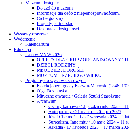
Muzeum dostępne
Dojazd do muzeum
Informacje dla osób z niepełnosprawnościami
Ciche godziny
Projekty partnerskie
Deklaracja dostępności
Wystawy czasowe
Wydarzenia
Kalendarium
Edukacja
Lato w MNW 2026
OFERTA DLA GRUP ZORGANIZOWANYCH
DZIECI, RODZINY
MŁODZIEŻ, DOROŚLI
MUZEUM TRZECIEGO WIEKU
Programy do wystaw czasowych
Kolekcjoner. Ignacy Korwin-Milewski (1846–192
Olga Boznańska
Mityczne otwarcie / Galeria Sztuki Starożytnej
Archiwum
Czarny karnawał / 3 października 2025 – 11
Autoportrety / 21 marca – 20 lipca 2025
Józef Chełmoński / 27 września 2024 – 2 lu
Surrealizm. Inne mity / 10 maja 2024 – 11 s
Arkadia / 17 listopada 2023 – 17 marca 202