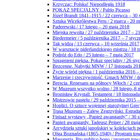
Krzycząc: Polska! Niepodległa 1918
POKAZ SPECJALNY / Pablo Picasso
Józef Brandt 1841–1915 / 22 czerwca – 30 
Sztuka Wicekrólestwa Peru / 2 marca - 20 
Paderewski / 17 lutego – 20 maja 2018
Miejska rewolta / 27 października 2017 – 2
Biedermeier / 5 października 2017 – 7 stycz
Tak widzą / 13 czerwca – 10 września 2017
W warsztacie niderlandzkiego mistrza / 18 
Podróż do Edo / 25 lutego – 7 maja 2017
Spragnieni piękna. Pokaz specjalny / 26 sty
Bezcenne. Nabytki MNW / 17 listopada 201
Życie wśród piękna / 1 października 2016 –
Marzenie i rzeczywistość. Gmach MNW / do
Brescia. Renesans na północy Włoch / 2 cz
W Muzeum wszystko wolno / 28 lutego–8 
Bronisław Krystall. Testament / 18 listopa
Mistrzowie pastelu / 29 października 2015 –
Hoplici. O sztuce wojennej starożytnej Grec
Trasa Muzeum – Zalew Zegrzyński. Estrada
Finisaż wystawy „Papież awangardy” / 30 s
Papież awangardy. Tadeusz Peiper / 28 maja
Arcydzieła sztuki japońskiej w kolekcjach p
Olga Boznańska (1865-1940) / Program to
Masoneria. Pro publico bono / program tow