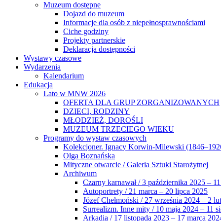
Muzeum dostępne
Dojazd do muzeum
Informacje dla osób z niepełnosprawnościami
Ciche godziny
Projekty partnerskie
Deklaracja dostępności
Wystawy czasowe
Wydarzenia
Kalendarium
Edukacja
Lato w MNW 2026
OFERTA DLA GRUP ZORGANIZOWANYCH
DZIECI, RODZINY
MŁODZIEŻ, DOROŚLI
MUZEUM TRZECIEGO WIEKU
Programy do wystaw czasowych
Kolekcjoner. Ignacy Korwin-Milewski (1846–192
Olga Boznańska
Mityczne otwarcie / Galeria Sztuki Starożytnej
Archiwum
Czarny karnawał / 3 października 2025 – 11
Autoportrety / 21 marca – 20 lipca 2025
Józef Chełmoński / 27 września 2024 – 2 lu
Surrealizm. Inne mity / 10 maja 2024 – 11 s
Arkadia / 17 listopada 2023 – 17 marca 202