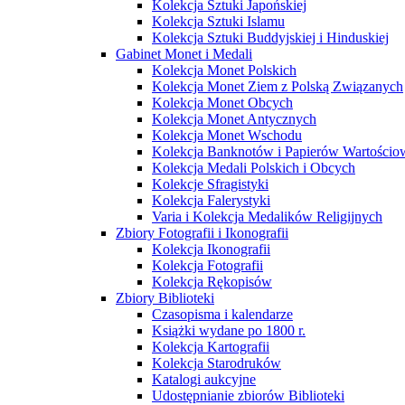
Kolekcja Sztuki Japońskiej
Kolekcja Sztuki Islamu
Kolekcja Sztuki Buddyjskiej i Hinduskiej
Gabinet Monet i Medali
Kolekcja Monet Polskich
Kolekcja Monet Ziem z Polską Związanych
Kolekcja Monet Obcych
Kolekcja Monet Antycznych
Kolekcja Monet Wschodu
Kolekcja Banknotów i Papierów Wartości
Kolekcja Medali Polskich i Obcych
Kolekcje Sfragistyki
Kolekcja Falerystyki
Varia i Kolekcja Medalików Religijnych
Zbiory Fotografii i Ikonografii
Kolekcja Ikonografii
Kolekcja Fotografii
Kolekcja Rękopisów
Zbiory Biblioteki
Czasopisma i kalendarze
Książki wydane po 1800 r.
Kolekcja Kartografii
Kolekcja Starodruków
Katalogi aukcyjne
Udostępnianie zbiorów Biblioteki