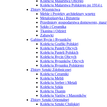
Kolekcja Malarstwa Obcego
Kolekcja Malarstwa Polskiego po 1914 r.
Zbiory Wzornictwa
Meble i Projekty architektury wnętrz
Metaloplastyka i Biżuteria
Przedmioty gospodarstwa domowego, maszy
Szkło i Ceramika
Tkanina i Odzież
Zabawki
Gabinet Rycin i Rysunków
Kolekcja Grafiki Polskiej
Kolekcja Pasteli Obcych
Kolekcja Pasteli Polskich
Kolekcja Rycin Obcych
Kolekcja Rysunków Obcych
Kolekcja Rysunku Polskiego
Zbiory Sztuki Zdobnicznej
Kolekcja Ceramiki
Kolekcja Mebli
Kolekcja Sreber i Metali
Kolekcja Szkła
Kolekcja Tkanin
Kolekcja Variów i Masoników
Zbiory Sztuki Orientalnej
Kolekcja Sztuki Chińskiej