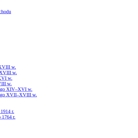
schodu
XVIII w.
XVIII w.
XVI w.
III w.
iego XIV–XVI w.
iego XVII–XVIII w.
 1914 r.
 1764 r.