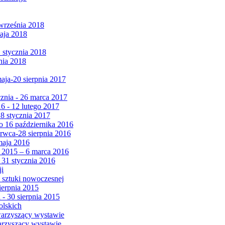
września 2018
maja 2018
1 stycznia 2018
nia 2018
maja-20 sierpnia 2017
cznia - 26 marca 2017
6 - 12 lutego 2017
 8 stycznia 2017
 16 października 2016
erwca-28 sierpnia 2016
maja 2016
da 2015 – 6 marca 2016
 31 stycznia 2016
ji
 sztuki nowoczesnej
ierpnia 2015
 - 30 sierpnia 2015
olskich
warzyszący wystawie
arzyszący wystawie