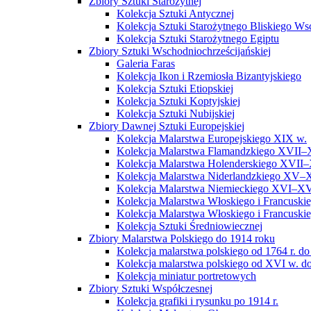
Zbiory Sztuki Starożytnej
Kolekcja Sztuki Antycznej
Kolekcja Sztuki Starożytnego Bliskiego W
Kolekcja Sztuki Starożytnego Egiptu
Zbiory Sztuki Wschodniochrześcijańskiej
Galeria Faras
Kolekcja Ikon i Rzemiosła Bizantyjskiego
Kolekcja Sztuki Etiopskiej
Kolekcja Sztuki Koptyjskiej
Kolekcja Sztuki Nubijskiej
Zbiory Dawnej Sztuki Europejskiej
Kolekcja Malarstwa Europejskiego XIX w.
Kolekcja Malarstwa Flamandzkiego XVII–
Kolekcja Malarstwa Holenderskiego XVII–
Kolekcja Malarstwa Niderlandzkiego XV–
Kolekcja Malarstwa Niemieckiego XVI–XV
Kolekcja Malarstwa Włoskiego i Francusk
Kolekcja Malarstwa Włoskiego i Francusk
Kolekcja Sztuki Średniowiecznej
Zbiory Malarstwa Polskiego do 1914 roku
Kolekcja malarstwa polskiego od 1764 r. do
Kolekcja malarstwa polskiego od XVI w. do
Kolekcja miniatur portretowych
Zbiory Sztuki Współczesnej
Kolekcja grafiki i rysunku po 1914 r.