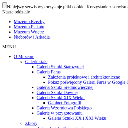
Niniejszy serwis wykorzystuje pliki cookie. Korzystanie z serwisu 
Nasze oddziały
Muzeum Rzeźby
Muzeum Plakatu
Muzeum Wnętrz
Nieborów i Arkadia
MENU
O Muzeum
Galerie stałe
Galeria Sztuki Starożytnej
Galeria Faras
Założenia projektowe i architektoniczne
Pokaz poświęcony Galerii Faras w Google Cu
Galeria Sztuki Średniowiecznej
Galeria Sztuki Dawnej
Galeria Sztuki XIX Wieku
Gabinet Fotografii
Galeria Wzornictwa Polskiego
Galerie w przygotowaniu
Galeria Sztuki XX i XXI Wieku
Zbiory