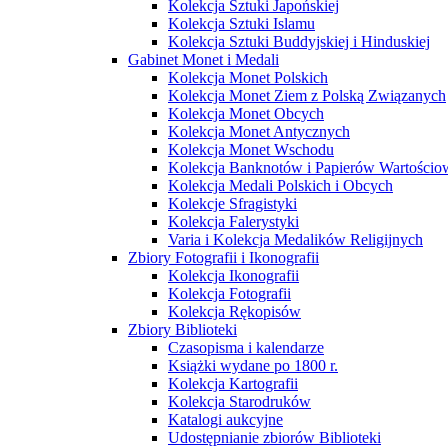
Kolekcja Sztuki Japońskiej
Kolekcja Sztuki Islamu
Kolekcja Sztuki Buddyjskiej i Hinduskiej
Gabinet Monet i Medali
Kolekcja Monet Polskich
Kolekcja Monet Ziem z Polską Związanych
Kolekcja Monet Obcych
Kolekcja Monet Antycznych
Kolekcja Monet Wschodu
Kolekcja Banknotów i Papierów Wartości
Kolekcja Medali Polskich i Obcych
Kolekcje Sfragistyki
Kolekcja Falerystyki
Varia i Kolekcja Medalików Religijnych
Zbiory Fotografii i Ikonografii
Kolekcja Ikonografii
Kolekcja Fotografii
Kolekcja Rękopisów
Zbiory Biblioteki
Czasopisma i kalendarze
Książki wydane po 1800 r.
Kolekcja Kartografii
Kolekcja Starodruków
Katalogi aukcyjne
Udostępnianie zbiorów Biblioteki