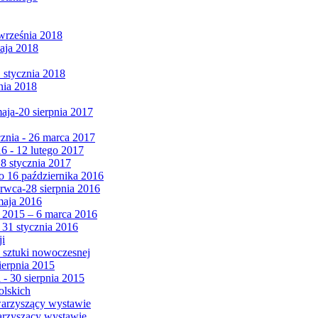
września 2018
maja 2018
1 stycznia 2018
nia 2018
maja-20 sierpnia 2017
cznia - 26 marca 2017
6 - 12 lutego 2017
 8 stycznia 2017
 16 października 2016
erwca-28 sierpnia 2016
maja 2016
da 2015 – 6 marca 2016
 31 stycznia 2016
ji
 sztuki nowoczesnej
ierpnia 2015
 - 30 sierpnia 2015
olskich
warzyszący wystawie
arzyszący wystawie