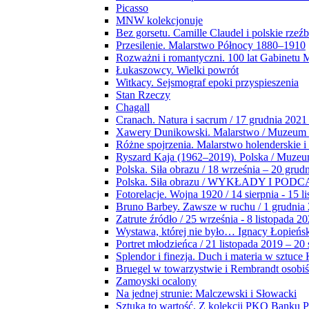
Picasso
MNW kolekcjonuje
Bez gorsetu. Camille Claudel i polskie rzeź
Przesilenie. Malarstwo Północy 1880–1910
Rozważni i romantyczni. 100 lat Gabinetu
Łukaszowcy. Wielki powrót
Witkacy. Sejsmograf epoki przyspieszenia
Stan Rzeczy
Chagall
Cranach. Natura i sacrum / 17 grudnia 2021
Xawery Dunikowski. Malarstwo / Muzeum 
Różne spojrzenia. Malarstwo holenderskie i
Ryszard Kaja (1962–2019). Polska / Muze
Polska. Siła obrazu / 18 września – 20 grud
Polska. Siła obrazu / WYKŁADY I POD
Fotorelacje. Wojna 1920 / 14 sierpnia - 15 l
Bruno Barbey. Zawsze w ruchu / 1 grudnia
Zatrute źródło / 25 września - 8 listopada 2
Wystawa, której nie było… Ignacy Łopieńs
Portret młodzieńca / 21 listopada 2019 – 20
Splendor i finezja. Duch i materia w sztuce 
Bruegel w towarzystwie i Rembrandt osobiś
Zamoyski ocalony
Na jednej strunie: Malczewski i Słowacki
Sztuka to wartość. Z kolekcji PKO Banku P