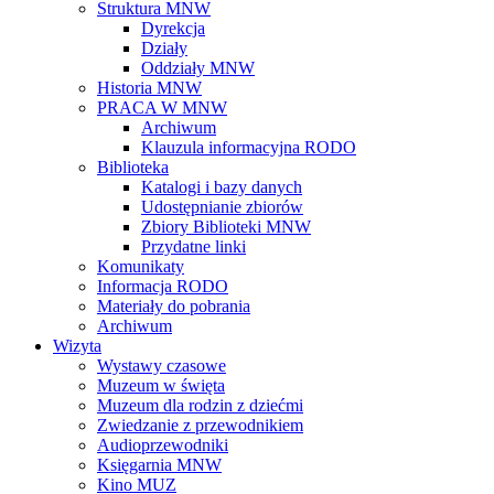
Struktura MNW
Dyrekcja
Działy
Oddziały MNW
Historia MNW
PRACA W MNW
Archiwum
Klauzula informacyjna RODO
Biblioteka
Katalogi i bazy danych
Udostępnianie zbiorów
Zbiory Biblioteki MNW
Przydatne linki
Komunikaty
Informacja RODO
Materiały do pobrania
Archiwum
Wizyta
Wystawy czasowe
Muzeum w święta
Muzeum dla rodzin z dziećmi
Zwiedzanie z przewodnikiem
Audioprzewodniki
Księgarnia MNW
Kino MUZ