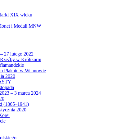
biarki XIX wieku
 Monet i Medali MNW
 – 27 lutego 2022
Rzeźby w Królikarni
 flamandzkie
um Plakatu w Wilanowie
nia 2020
CASTY
istopada
 2023 – 3 marca 2024
020
ki (1865–1941)
 stycznia 2020
Korei
cie
olskiego