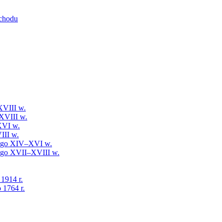
schodu
XVIII w.
XVIII w.
XVI w.
III w.
iego XIV–XVI w.
iego XVII–XVIII w.
 1914 r.
 1764 r.