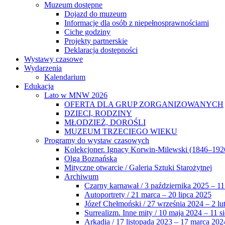
Muzeum dostępne
Dojazd do muzeum
Informacje dla osób z niepełnosprawnościami
Ciche godziny
Projekty partnerskie
Deklaracja dostępności
Wystawy czasowe
Wydarzenia
Kalendarium
Edukacja
Lato w MNW 2026
OFERTA DLA GRUP ZORGANIZOWANYCH
DZIECI, RODZINY
MŁODZIEŻ, DOROŚLI
MUZEUM TRZECIEGO WIEKU
Programy do wystaw czasowych
Kolekcjoner. Ignacy Korwin-Milewski (1846–192
Olga Boznańska
Mityczne otwarcie / Galeria Sztuki Starożytnej
Archiwum
Czarny karnawał / 3 października 2025 – 11
Autoportrety / 21 marca – 20 lipca 2025
Józef Chełmoński / 27 września 2024 – 2 lu
Surrealizm. Inne mity / 10 maja 2024 – 11 s
Arkadia / 17 listopada 2023 – 17 marca 202