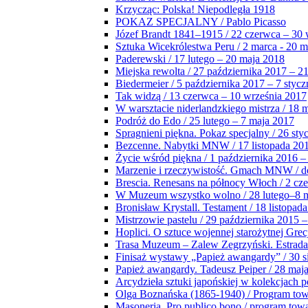
Krzycząc: Polska! Niepodległa 1918
POKAZ SPECJALNY / Pablo Picasso
Józef Brandt 1841–1915 / 22 czerwca – 30 
Sztuka Wicekrólestwa Peru / 2 marca - 20 
Paderewski / 17 lutego – 20 maja 2018
Miejska rewolta / 27 października 2017 – 2
Biedermeier / 5 października 2017 – 7 stycz
Tak widzą / 13 czerwca – 10 września 2017
W warsztacie niderlandzkiego mistrza / 18 
Podróż do Edo / 25 lutego – 7 maja 2017
Spragnieni piękna. Pokaz specjalny / 26 sty
Bezcenne. Nabytki MNW / 17 listopada 201
Życie wśród piękna / 1 października 2016 –
Marzenie i rzeczywistość. Gmach MNW / do
Brescia. Renesans na północy Włoch / 2 cz
W Muzeum wszystko wolno / 28 lutego–8 
Bronisław Krystall. Testament / 18 listopa
Mistrzowie pastelu / 29 października 2015 –
Hoplici. O sztuce wojennej starożytnej Grec
Trasa Muzeum – Zalew Zegrzyński. Estrada
Finisaż wystawy „Papież awangardy” / 30 s
Papież awangardy. Tadeusz Peiper / 28 maja
Arcydzieła sztuki japońskiej w kolekcjach p
Olga Boznańska (1865-1940) / Program to
Masoneria. Pro publico bono / program tow