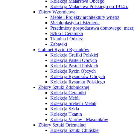
Kolekcja Malarstwa Obcego
Kolekcja Malarstwa Polskiego po 1914 r.
Zbiory Wzornictwa
Meble i Projekty architektury wnętrz
Metaloplastyka i Biżuteria
Przedmioty gospodarstwa domowego, maszy
Szkło i Ceramika
Tkanina i Odzież
Zabawki
Gabinet Rycin i Rysunków
Kolekcja Grafiki Polskiej
Kolekcja Pasteli Obcych
Kolekcja Pasteli Polskich
Kolekcja Rycin Obcych
Kolekcja Rysunków Obcych
Kolekcja Rysunku Polskiego
Zbiory Sztuki Zdobnicznej
Kolekcja Ceramiki
Kolekcja Mebli
Kolekcja Sreber i Metali
Kolekcja Szkła
Kolekcja Tkanin
Kolekcja Variów i Masoników
Zbiory Sztuki Orientalnej
Kolekcja Sztuki Chińskiej