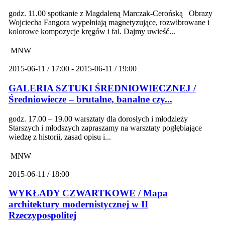
godz. 11.00 spotkanie z Magdaleną Marczak-Cerońską Obrazy
Wojciecha Fangora wypełniają magnetyzujące, rozwibrowane i
kolorowe kompozycje kręgów i fal. Dajmy uwieść...
MNW
2015-06-11 / 17:00 - 2015-06-11 / 19:00
GALERIA SZTUKI ŚREDNIOWIECZNEJ /
Średniowiecze – brutalne, banalne czy...
godz. 17.00 – 19.00 warsztaty dla dorosłych i młodzieży
Starszych i młodszych zapraszamy na warsztaty pogłębiające
wiedzę z historii, zasad opisu i...
MNW
2015-06-11 / 18:00
WYKŁADY CZWARTKOWE / Mapa
architektury modernistycznej w II
Rzeczypospolitej