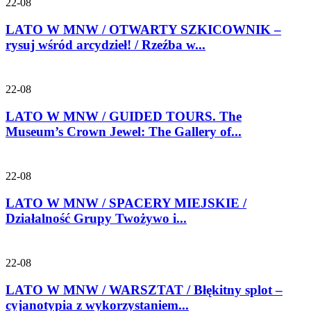
22-08
LATO W MNW / OTWARTY SZKICOWNIK –
rysuj wśród arcydzieł! / Rzeźba w...
22-08
LATO W MNW / GUIDED TOURS. The
Museum’s Crown Jewel: The Gallery of...
22-08
LATO W MNW / SPACERY MIEJSKIE /
Działalność Grupy Twożywo i...
22-08
LATO W MNW / WARSZTAT / Błękitny splot –
cyjanotypia z wykorzystaniem...