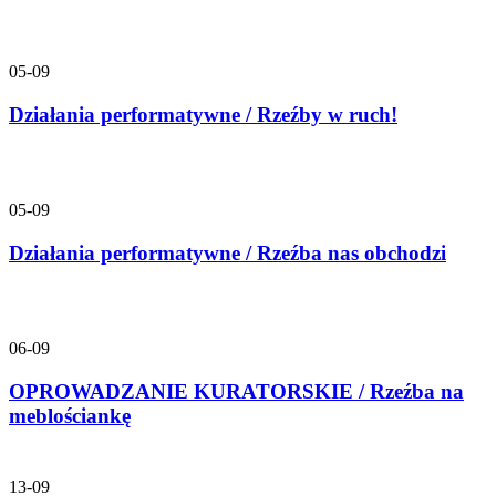
05-09
Działania performatywne / Rzeźby w ruch!
05-09
Działania performatywne / Rzeźba nas obchodzi
06-09
OPROWADZANIE KURATORSKIE / Rzeźba na
meblościankę
13-09