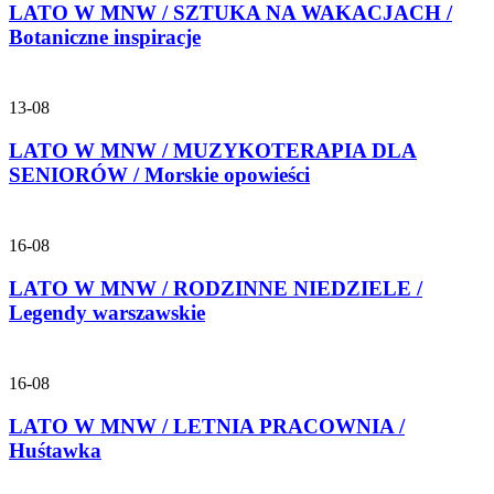
LATO W MNW / SZTUKA NA WAKACJACH /
Botaniczne inspiracje
13-08
LATO W MNW / MUZYKOTERAPIA DLA
SENIORÓW / Morskie opowieści
16-08
LATO W MNW / RODZINNE NIEDZIELE /
Legendy warszawskie
16-08
LATO W MNW / LETNIA PRACOWNIA /
Huśtawka