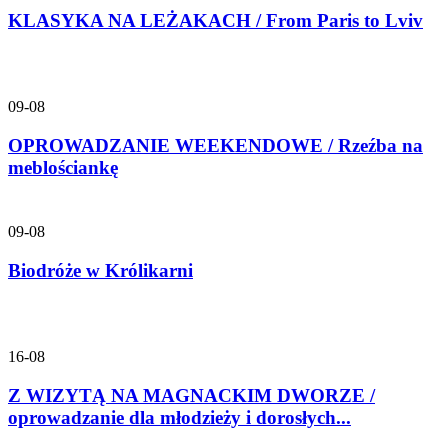
KLASYKA NA LEŻAKACH / From Paris to Lviv
09-08
OPROWADZANIE WEEKENDOWE / Rzeźba na
meblościankę
09-08
Biodróże w Królikarni
16-08
Z WIZYTĄ NA MAGNACKIM DWORZE /
oprowadzanie dla młodzieży i dorosłych...