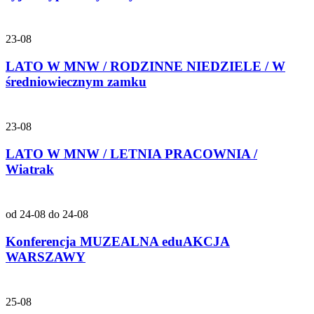
23-08
LATO W MNW / RODZINNE NIEDZIELE / W
średniowiecznym zamku
23-08
LATO W MNW / LETNIA PRACOWNIA /
Wiatrak
od 24-08 do 24-08
Konferencja MUZEALNA eduAKCJA
WARSZAWY
25-08