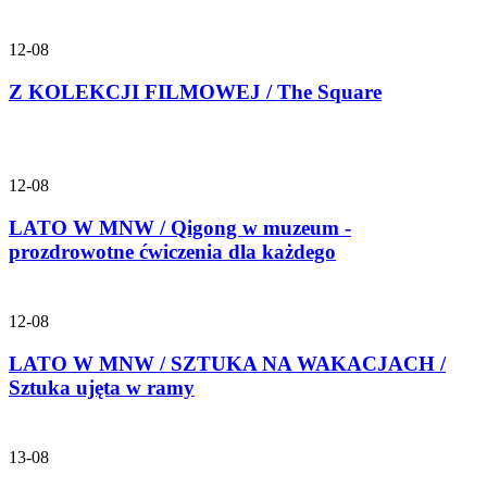
12-08
Z KOLEKCJI FILMOWEJ / The Square
12-08
LATO W MNW / Qigong w muzeum -
prozdrowotne ćwiczenia dla każdego
12-08
LATO W MNW / SZTUKA NA WAKACJACH /
Sztuka ujęta w ramy
13-08