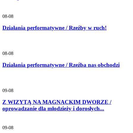
08-08
Działania performatywne / Rzeźby w ruch!
08-08
Działania performatywne / Rzeźba nas obchodzi
09-08
Z WIZYTĄ NA MAGNACKIM DWORZE /
oprowadzanie dla młodzieży i dorosłych...
09-08