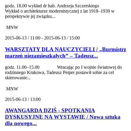
godz. 18.00 wykład dr hab. Andrzeja Szczerskiego
Wykład o architekturze modernistycznej z lat 1918–1939 w
perspektywie jej związku...
MNW
2015-06-13 / 11:00 - 2015-06-13 / 15:00
WARSZTATY DLA NAUCZYCIELI / „Burmistrz
marzeń niezamieszkałych” – Tadeusz...
godz. 11.00–15.00 Wracając po I wojnie światowej do
rodzinnego Krakowa, Tadeusz Peiper postawił sobie za cel
skierowanie...
MNW
2015-06-13 / 13:00
AWANGARDA DZIŚ - SPOTKANIA
DYSKUSYJNE NA WYSTAWIE / Nowa sztuka
dla nowego...