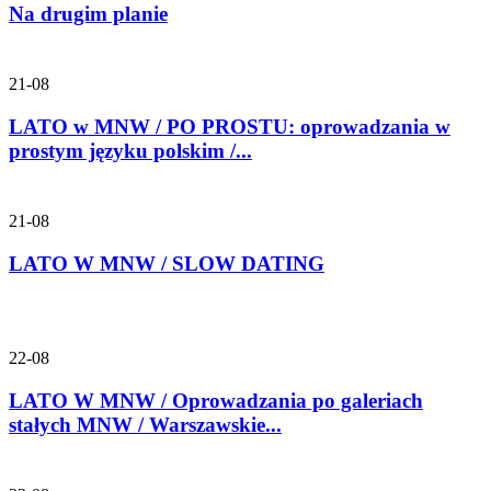
Na drugim planie
21-08
LATO w MNW / PO PROSTU: oprowadzania w
prostym języku polskim /...
21-08
LATO W MNW / SLOW DATING
22-08
LATO W MNW / Oprowadzania po galeriach
stałych MNW / Warszawskie...