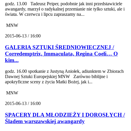
godz. 13.00 Tadeusz Peiper, podobnie jak inni przedstawiciele
awangardy, marzył o radykalnej przemianie nie tylko sztuki, ale i
świata. W czerwcu i lipcu zapraszamy na...
MNW
2015-06-13 / 16:00
GALERIA SZTUKI ŚREDNIOWIECZNEJ /
Corredemptrix, Immaculata, Regina Coeli… O
kim...
godz. 16.00 spotkanie z Justyną Aniołek, adiunktem w Zbiorach
Dawnej Sztuki Europejskiej MNW Zarówno biblijne i
apokryficzne sceny z życia Matki Bożej, jak i...
MNW
2015-06-13 / 16:00
SPACERY DLA MŁODZIEŻY I DOROSŁYCH /
Śladem warszawskiej awangardy