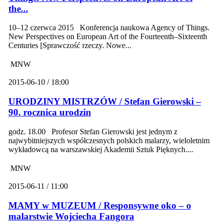
the...
10–12 czerwca 2015 Konferencja naukowa Agency of Things.
New Perspectives on European Art of the Fourteenth–Sixteenth
Centuries [Sprawczość rzeczy. Nowe...
MNW
2015-06-10 / 18:00
URODZINY MISTRZÓW / Stefan Gierowski –
90. rocznica urodzin
godz. 18.00 Profesor Stefan Gierowski jest jednym z
najwybitniejszych współczesnych polskich malarzy, wieloletnim
wykładowcą na warszawskiej Akademii Sztuk Pięknych....
MNW
2015-06-11 / 11:00
MAMY w MUZEUM / Responsywne oko – o
malarstwie Wojciecha Fangora