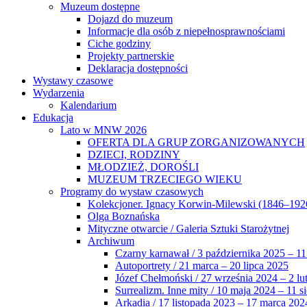
Muzeum dostępne
Dojazd do muzeum
Informacje dla osób z niepełnosprawnościami
Ciche godziny
Projekty partnerskie
Deklaracja dostępności
Wystawy czasowe
Wydarzenia
Kalendarium
Edukacja
Lato w MNW 2026
OFERTA DLA GRUP ZORGANIZOWANYCH
DZIECI, RODZINY
MŁODZIEŻ, DOROŚLI
MUZEUM TRZECIEGO WIEKU
Programy do wystaw czasowych
Kolekcjoner. Ignacy Korwin-Milewski (1846–192
Olga Boznańska
Mityczne otwarcie / Galeria Sztuki Starożytnej
Archiwum
Czarny karnawał / 3 października 2025 – 11
Autoportrety / 21 marca – 20 lipca 2025
Józef Chełmoński / 27 września 2024 – 2 lu
Surrealizm. Inne mity / 10 maja 2024 – 11 s
Arkadia / 17 listopada 2023 – 17 marca 202