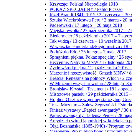
Krzycząc: Polska! Niepodległa 1918
POKAZ SPECJALNY / Pablo Picasso
Józef Brandt 1841–1915 / 22 czerwca – 30 
Sztuka Wicekrólestwa Peru / 2 marca - 20 
Paderewski / 17 lutego – 20 maja 2018
Miejska rewolta / 27 października 2017 – 2
Biedermeier / 5 października 2017 – 7 stycz
Tak widzą / 13 czerwca – 10 września 2017
W warsztacie niderlandzkiego mistrza / 18 
Podróż do Edo / 25 lutego – 7 maja 2017
Spragnieni piękna. Pokaz specjalny / 26 sty
Bezcenne. Nabytki MNW / 17 listopada 201
Życie wśród piękna / 1 października 2016 –
Marzenie i rzeczywistość. Gmach MNW / do
Brescia. Renesans na północy Włoch / 2 cz
W Muzeum wszystko wolno / 28 lutego–8 
Bronisław Krystall. Testament / 18 listopa
Mistrzowie pastelu / 29 października 2015 –
Hoplici. O sztuce wojennej starożytnej Grec
Trasa Muzeum – Zalew Zegrzyński. Estrada
Finisaż wystawy „Papież awangardy” / 30 s
Papież awangardy. Tadeusz Peiper / 28 maja
Arcydzieła sztuki japońskiej w kolekcjach p
Olga Boznańska (1865-1940) / Program to
Masoneria. Pro publico bono / program tow