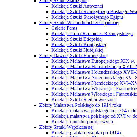
Zbiory Sztuki Starożytnej
Kolekcja Sztuki Antycznej
Kolekcja Sztuki Starożytnego Bliskiego W
Kolekcja Sztuki Starożytnego Egiptu
Zbiory Sztuki Wschodniochrześcijańskiej
Galeria Faras
Kolekcja Ikon i Rzemiosła Bizantyjskiego
Kolekcja Sztuki Etiopskiej
Kolekcja Sztuki Koptyjskiej
Kolekcja Sztuki Nubijskiej
Zbiory Dawnej Sztuki Europejskiej
Kolekcja Malarstwa Europejskiego XIX w.
Kolekcja Malarstwa Flamandzkiego XVII–
Kolekcja Malarstwa Holenderskiego XVII–
Kolekcja Malarstwa Niderlandzkiego XV–
Kolekcja Malarstwa Niemieckiego XVI–XV
Kolekcja Malarstwa Włoskiego i Francusk
Kolekcja Malarstwa Włoskiego i Francusk
Kolekcja Sztuki Średniowiecznej
Zbiory Malarstwa Polskiego do 1914 roku
Kolekcja malarstwa polskiego od 1764 r. do
Kolekcja malarstwa polskiego od XVI w. do
Kolekcja miniatur portretowych
Zbiory Sztuki Współczesnej
Kolekcja grafiki i rysunku po 1914 r.