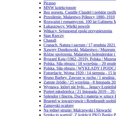
Picasso
MNW kolekcjonuje
Bez gorsetu. Camille Claudel i polskie rzeź
Przesilenie. Malarstwo Północy 1880–1910
Rozważni i romantyczni. 100 lat Gabinetu
Łukaszowcy. Wielki powrót
Witkacy. Sejsmograf epoki przyspieszenia
Stan Rzeczy
Chagall
Cranach. Natura i sacrum / 17 grudnia 2021
Xawery Dunikowski. Malarstwo / Muzeum 
Różne spojrzenia. Malarstwo holenderskie i
Ryszard Kaja (1962–2019). Polska / Muze
Polska. Siła obrazu / 18 września – 20 grud
Polska. Siła obrazu / WYKŁADY I POD
Fotorelacje. Wojna 1920 / 14 sierpnia - 15 l
Bruno Barbey. Zawsze w ruchu / 1 grudnia
Zatrute źródło / 25 września - 8 listopada 2
Wystawa, której nie było… Ignacy Łopieńs
Portret młodzieńca / 21 listopada 2019 – 20
Splendor i finezja. Duch i materia w sztuce 
Bruegel w towarzystwie i Rembrandt osobiś
Zamoyski ocalony
Na jednej strunie: Malczewski i Słowacki
Sztuka to wartość. Z kolekcji PKO Banku P