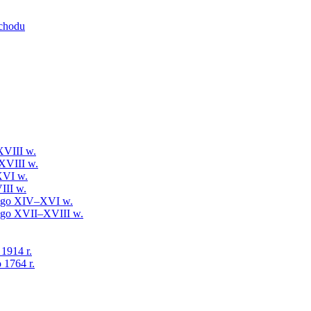
schodu
XVIII w.
XVIII w.
XVI w.
III w.
iego XIV–XVI w.
iego XVII–XVIII w.
 1914 r.
 1764 r.