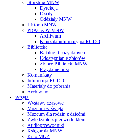
Struktura MNW
Dyrekcja
Działy
Oddziały MNW
Historia MNW
PRACA W MNW
Archiwum
Klauzula informacyjna RODO
Biblioteka
Katalogi i bazy danych
Udostępnianie zbiorów
Zbiory Biblioteki MNW
Przydatne linki
Komunikaty
Informacja RODO
Materiały do pobrania
Archiwum
Wizyta
Wystawy czasowe
Muzeum w święta
Muzeum dla rodzin z dziećmi
Zwiedzanie z przewodnikiem
Audioprzewodniki
Księgarnia MNW
Kino MUZ