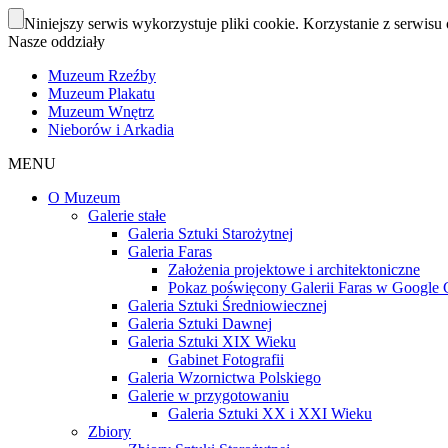
Niniejszy serwis wykorzystuje pliki cookie. Korzystanie z serwisu 
Nasze oddziały
Muzeum Rzeźby
Muzeum Plakatu
Muzeum Wnętrz
Nieborów i Arkadia
MENU
O Muzeum
Galerie stałe
Galeria Sztuki Starożytnej
Galeria Faras
Założenia projektowe i architektoniczne
Pokaz poświęcony Galerii Faras w Google Cu
Galeria Sztuki Średniowiecznej
Galeria Sztuki Dawnej
Galeria Sztuki XIX Wieku
Gabinet Fotografii
Galeria Wzornictwa Polskiego
Galerie w przygotowaniu
Galeria Sztuki XX i XXI Wieku
Zbiory