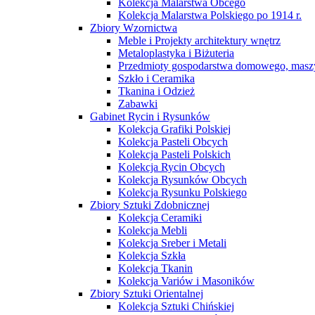
Kolekcja Malarstwa Obcego
Kolekcja Malarstwa Polskiego po 1914 r.
Zbiory Wzornictwa
Meble i Projekty architektury wnętrz
Metaloplastyka i Biżuteria
Przedmioty gospodarstwa domowego, maszy
Szkło i Ceramika
Tkanina i Odzież
Zabawki
Gabinet Rycin i Rysunków
Kolekcja Grafiki Polskiej
Kolekcja Pasteli Obcych
Kolekcja Pasteli Polskich
Kolekcja Rycin Obcych
Kolekcja Rysunków Obcych
Kolekcja Rysunku Polskiego
Zbiory Sztuki Zdobnicznej
Kolekcja Ceramiki
Kolekcja Mebli
Kolekcja Sreber i Metali
Kolekcja Szkła
Kolekcja Tkanin
Kolekcja Variów i Masoników
Zbiory Sztuki Orientalnej
Kolekcja Sztuki Chińskiej