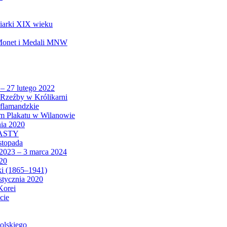
biarki XIX wieku
 Monet i Medali MNW
 – 27 lutego 2022
Rzeźby w Królikarni
 flamandzkie
um Plakatu w Wilanowie
nia 2020
CASTY
istopada
 2023 – 3 marca 2024
020
ki (1865–1941)
 stycznia 2020
Korei
cie
olskiego