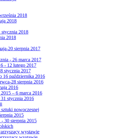
września 2018
maja 2018
1 stycznia 2018
nia 2018
maja-20 sierpnia 2017
cznia - 26 marca 2017
6 - 12 lutego 2017
 8 stycznia 2017
 16 października 2016
erwca-28 sierpnia 2016
maja 2016
da 2015 – 6 marca 2016
 31 stycznia 2016
ji
 sztuki nowoczesnej
ierpnia 2015
 - 30 sierpnia 2015
olskich
warzyszący wystawie
arzyszący wystawie