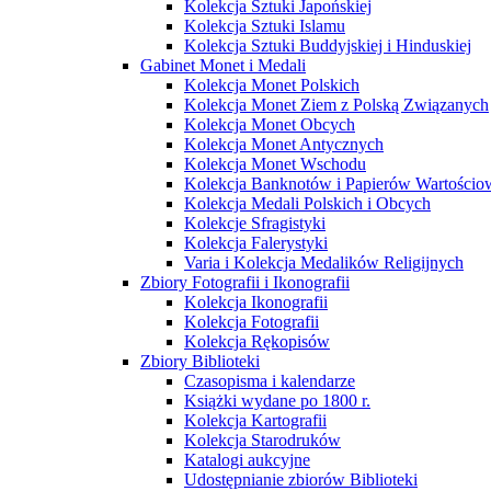
Kolekcja Sztuki Japońskiej
Kolekcja Sztuki Islamu
Kolekcja Sztuki Buddyjskiej i Hinduskiej
Gabinet Monet i Medali
Kolekcja Monet Polskich
Kolekcja Monet Ziem z Polską Związanych
Kolekcja Monet Obcych
Kolekcja Monet Antycznych
Kolekcja Monet Wschodu
Kolekcja Banknotów i Papierów Wartości
Kolekcja Medali Polskich i Obcych
Kolekcje Sfragistyki
Kolekcja Falerystyki
Varia i Kolekcja Medalików Religijnych
Zbiory Fotografii i Ikonografii
Kolekcja Ikonografii
Kolekcja Fotografii
Kolekcja Rękopisów
Zbiory Biblioteki
Czasopisma i kalendarze
Książki wydane po 1800 r.
Kolekcja Kartografii
Kolekcja Starodruków
Katalogi aukcyjne
Udostępnianie zbiorów Biblioteki