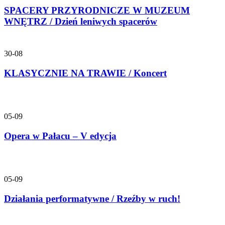
SPACERY PRZYRODNICZE W MUZEUM
WNĘTRZ / Dzień leniwych spacerów
30-08
KLASYCZNIE NA TRAWIE / Koncert
05-09
Opera w Pałacu – V edycja
05-09
Działania performatywne / Rzeźby w ruch!