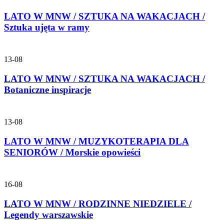
LATO W MNW / SZTUKA NA WAKACJACH /
Sztuka ujęta w ramy
13-08
LATO W MNW / SZTUKA NA WAKACJACH /
Botaniczne inspiracje
13-08
LATO W MNW / MUZYKOTERAPIA DLA
SENIORÓW / Morskie opowieści
16-08
LATO W MNW / RODZINNE NIEDZIELE /
Legendy warszawskie