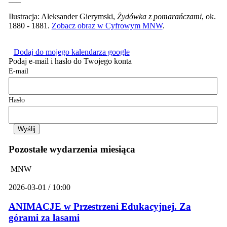
Ilustracja: Aleksander Gierymski,
Żydówka z pomarańczami
, ok.
1880 - 1881.
Zobacz obraz w Cyfrowym MNW
.
Dodaj do mojego kalendarza google
Podaj e-mail i hasło do Twojego konta
E-mail
Hasło
Pozostałe wydarzenia miesiąca
MNW
2026-03-01 / 10:00
ANIMACJE w Przestrzeni Edukacyjnej. Za
górami za lasami