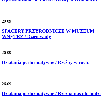
20-09
SPACERY PRZYRODNICZE W MUZEUM
WNĘTRZ / Dzień wody
26-09
Działania performatywne / Rzeźby w ruch!
26-09
Działania performatywne / Rzeźba nas obchodzi