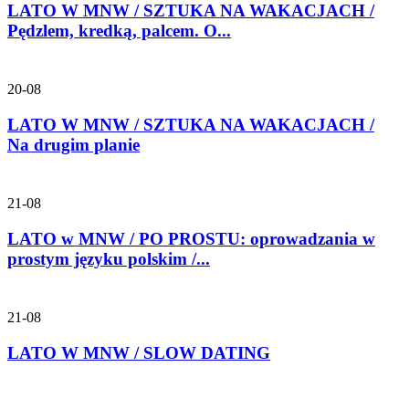
LATO W MNW / SZTUKA NA WAKACJACH /
Pędzlem, kredką, palcem. O...
20-08
LATO W MNW / SZTUKA NA WAKACJACH /
Na drugim planie
21-08
LATO w MNW / PO PROSTU: oprowadzania w
prostym języku polskim /...
21-08
LATO W MNW / SLOW DATING