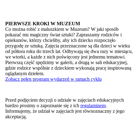
PIERWSZE KROKI W MUZEUM
Co można robić z maluszkiem w Muzeum? W jaki sposób
pokazać mu magiczny świat sztuki? Zapraszamy rodziców i
opiekunów, którzy chcieliby, aby ich dziecko rozpoczęło
przygodę ze sztuką. Zajęcia przeznaczone są dla dzieci w wieku
od półtora roku do trzech lat. Odbywają się dwa razy w miesiącu,
we wtorki, a każde z nich poświęcony jest jednemu tematowi.
Pierwszą część spędzimy w galerii, a drugą w sali edukacyjnej,
gdzie rodzice wspólnie z dzieckiem wykonają pracę inspirowaną
oglądanym dziełem.
Zobacz pełen program wydarzeń w ramach cyklu
Przed podjęciem decyzji o udziale w zajęciach edukacyjnych
bardzo prosimy o zapoznanie się z ich
regulaminem
.
Informujemy, że udział w zajęciach jest równoznaczny z jego
akceptacją.
___