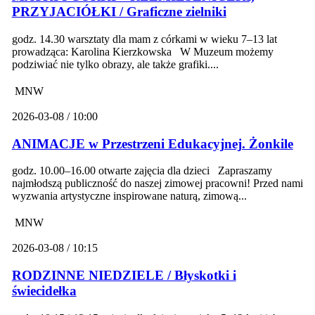
PRZYJACIÓŁKI / Graficzne zielniki
godz. 14.30 warsztaty dla mam z córkami w wieku 7–13 lat
prowadząca: Karolina Kierzkowska W Muzeum możemy
podziwiać nie tylko obrazy, ale także grafiki....
MNW
2026-03-08 / 10:00
ANIMACJE w Przestrzeni Edukacyjnej. Żonkile
godz. 10.00–16.00 otwarte zajęcia dla dzieci Zapraszamy
najmłodszą publiczność do naszej zimowej pracowni! Przed nami
wyzwania artystyczne inspirowane naturą, zimową...
MNW
2026-03-08 / 10:15
RODZINNE NIEDZIELE / Błyskotki i
świecidełka