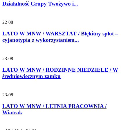
Działalność Grupy Twożywo i...
22-08
LATO W MNW / WARSZTAT / Błękitny splot –
cyjanotypia z wykorzystaniem...
23-08
LATO W MNW / RODZINNE NIEDZIELE / W
średniowiecznym zamku
23-08
LATO W MNW / LETNIA PRACOWNIA /
Wiatrak