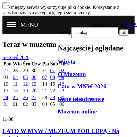
Niniejszy serwis wykorzystuje pliki cookie. Korzystanie z
serwisu oznacza akceptację tego stanu rzeczy.
Nasze oddziały
MENU
x
A
A
A
szukaj
Teraz w muzeum
Najczęściej oglądane
Sierpień 2026
Wizyta
Pon
Wto
Śro
Czw
Pią
Sob
Nie
27
28
29
30
31
01
02
O Muzeum
03
04
05
06
07
08
09
10
11
12
13
14
15
16
Lato w MNW 2026
17
18
19
20
21
22
23
24
25
26
27
28
29
30
Dane teleadresowe
31
01
02
03
04
05
06
Muzeum online
11-08
LATO W MNW / MUZEUM POD LUPĄ / Na