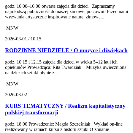
godz. 10.00–16.00 otwarte zajęcia dla dzieci Zapraszamy
najmłodszą publiczność do naszej zimowej pracowni! Przed nami
wyzwania artystyczne inspirowane naturą, zimową...
MNW
2026-03-01 / 10:15
RODZINNE NIEDZIELE / O muzyce i dźwiękach
godz. 10.15 i 12.15 zajęcia dla dzieci w wieku 5–12 lat i ich
opiekunów Prowadząca: Rita Twardziak Muzyka uwieczniona
na dziełach sztuki płynie z...
MNW
2026-03-02
KURS TEMATYCZNY / Realizm kapitalistyczny
polskiej transformacji
godz. 18.00 Prowadzenie: Magda Szcześniak Wykład on-line
realizowany w ramach kursu z historii sztuki O zmianie