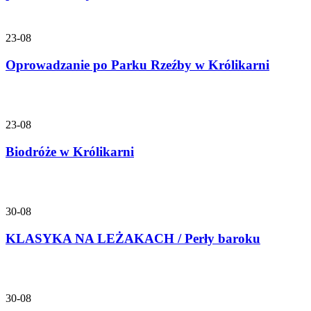
23-08
Oprowadzanie po Parku Rzeźby w Królikarni
23-08
Biodróże w Królikarni
30-08
KLASYKA NA LEŻAKACH / Perły baroku
30-08