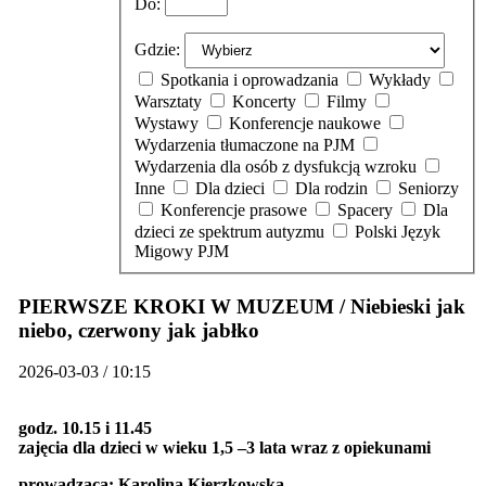
Do:
Gdzie:
Spotkania i oprowadzania
Wykłady
Warsztaty
Koncerty
Filmy
Wystawy
Konferencje naukowe
Wydarzenia tłumaczone na PJM
Wydarzenia dla osób z dysfukcją wzroku
Inne
Dla dzieci
Dla rodzin
Seniorzy
Konferencje prasowe
Spacery
Dla
dzieci ze spektrum autyzmu
Polski Język
Migowy PJM
PIERWSZE KROKI W MUZEUM / Niebieski jak
niebo, czerwony jak jabłko
2026-03-03 / 10:15
godz. 10.15 i 11.45
zajęcia dla dzieci w wieku 1,5 –3 lata wraz z opiekunami
prowadząca: Karolina Kierzkowska