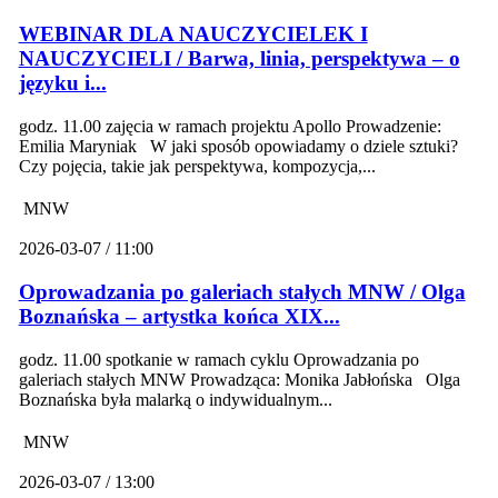
WEBINAR DLA NAUCZYCIELEK I
NAUCZYCIELI / Barwa, linia, perspektywa – o
języku i...
godz. 11.00 zajęcia w ramach projektu Apollo Prowadzenie:
Emilia Maryniak W jaki sposób opowiadamy o dziele sztuki?
Czy pojęcia, takie jak perspektywa, kompozycja,...
MNW
2026-03-07 / 11:00
Oprowadzania po galeriach stałych MNW / Olga
Boznańska – artystka końca XIX...
godz. 11.00 spotkanie w ramach cyklu Oprowadzania po
galeriach stałych MNW Prowadząca: Monika Jabłońska Olga
Boznańska była malarką o indywidualnym...
MNW
2026-03-07 / 13:00