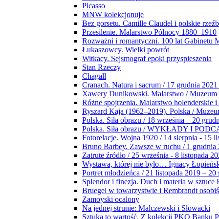
Picasso
MNW kolekcjonuje
Bez gorsetu. Camille Claudel i polskie rzeź
Przesilenie. Malarstwo Północy 1880–1910
Rozważni i romantyczni. 100 lat Gabinetu
Łukaszowcy. Wielki powrót
Witkacy. Sejsmograf epoki przyspieszenia
Stan Rzeczy
Chagall
Cranach. Natura i sacrum / 17 grudnia 2021
Xawery Dunikowski. Malarstwo / Muzeum 
Różne spojrzenia. Malarstwo holenderskie i
Ryszard Kaja (1962–2019). Polska / Muze
Polska. Siła obrazu / 18 września – 20 grud
Polska. Siła obrazu / WYKŁADY I POD
Fotorelacje. Wojna 1920 / 14 sierpnia - 15 l
Bruno Barbey. Zawsze w ruchu / 1 grudnia
Zatrute źródło / 25 września - 8 listopada 2
Wystawa, której nie było… Ignacy Łopieńs
Portret młodzieńca / 21 listopada 2019 – 20
Splendor i finezja. Duch i materia w sztuce 
Bruegel w towarzystwie i Rembrandt osobiś
Zamoyski ocalony
Na jednej strunie: Malczewski i Słowacki
Sztuka to wartość. Z kolekcji PKO Banku P