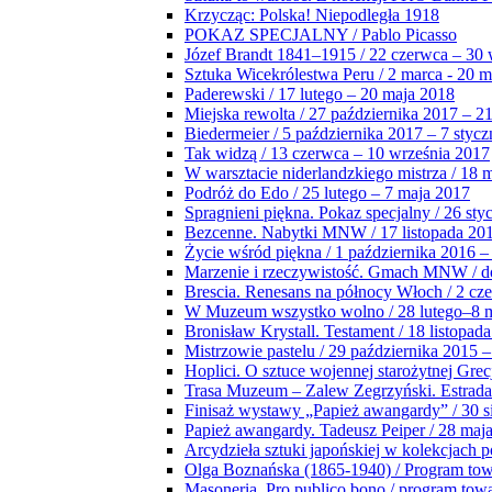
Krzycząc: Polska! Niepodległa 1918
POKAZ SPECJALNY / Pablo Picasso
Józef Brandt 1841–1915 / 22 czerwca – 30 
Sztuka Wicekrólestwa Peru / 2 marca - 20 
Paderewski / 17 lutego – 20 maja 2018
Miejska rewolta / 27 października 2017 – 2
Biedermeier / 5 października 2017 – 7 stycz
Tak widzą / 13 czerwca – 10 września 2017
W warsztacie niderlandzkiego mistrza / 18 
Podróż do Edo / 25 lutego – 7 maja 2017
Spragnieni piękna. Pokaz specjalny / 26 sty
Bezcenne. Nabytki MNW / 17 listopada 201
Życie wśród piękna / 1 października 2016 –
Marzenie i rzeczywistość. Gmach MNW / do
Brescia. Renesans na północy Włoch / 2 cz
W Muzeum wszystko wolno / 28 lutego–8 
Bronisław Krystall. Testament / 18 listopa
Mistrzowie pastelu / 29 października 2015 –
Hoplici. O sztuce wojennej starożytnej Grec
Trasa Muzeum – Zalew Zegrzyński. Estrada
Finisaż wystawy „Papież awangardy” / 30 s
Papież awangardy. Tadeusz Peiper / 28 maja
Arcydzieła sztuki japońskiej w kolekcjach p
Olga Boznańska (1865-1940) / Program to
Masoneria. Pro publico bono / program tow