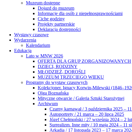
Muzeum dostępne
Dojazd do muzeum
Informacje dla osób z niepełnosprawnościami
Ciche godziny
Projekty partnerskie
Deklaracja dostępności
Wystawy czasowe
Wydarzenia
Kalendarium
Edukacja
Lato w MNW 2026
OFERTA DLA GRUP ZORGANIZOWANYCH
DZIECI, RODZINY
MŁODZIEŻ, DOROŚLI
MUZEUM TRZECIEGO WIEKU
Programy do wystaw czasowych
Kolekcjoner. Ignacy Korwin-Milewski (1846–192
Olga Boznańska
Mityczne otwarcie / Galeria Sztuki Starożytnej
Archiwum
Czarny karnawał / 3 października 2025 – 11
Autoportrety / 21 marca – 20 lipca 2025
Józef Chełmoński / 27 września 2024 – 2 lu
Surrealizm. Inne mity / 10 maja 2024 – 11 s
Arkadia / 17 listopada 2023 – 17 marca 202