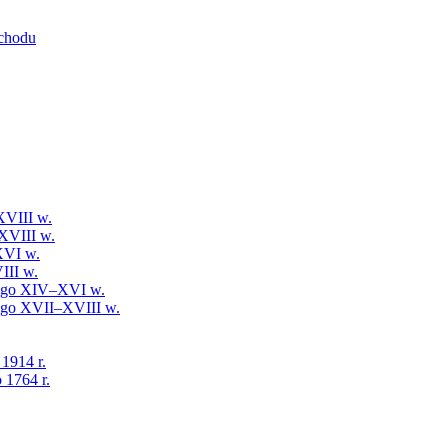
schodu
XVIII w.
XVIII w.
XVI w.
III w.
iego XIV–XVI w.
iego XVII–XVIII w.
 1914 r.
 1764 r.