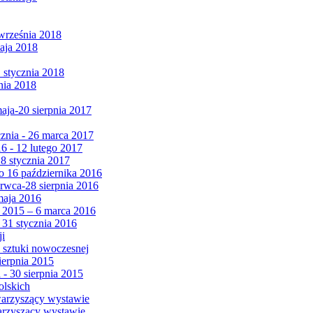
września 2018
maja 2018
1 stycznia 2018
nia 2018
maja-20 sierpnia 2017
cznia - 26 marca 2017
6 - 12 lutego 2017
 8 stycznia 2017
 16 października 2016
erwca-28 sierpnia 2016
maja 2016
da 2015 – 6 marca 2016
 31 stycznia 2016
ji
 sztuki nowoczesnej
ierpnia 2015
 - 30 sierpnia 2015
olskich
warzyszący wystawie
arzyszący wystawie