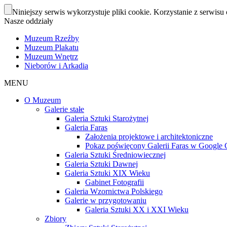
Niniejszy serwis wykorzystuje pliki cookie. Korzystanie z serwisu 
Nasze oddziały
Muzeum Rzeźby
Muzeum Plakatu
Muzeum Wnętrz
Nieborów i Arkadia
MENU
O Muzeum
Galerie stałe
Galeria Sztuki Starożytnej
Galeria Faras
Założenia projektowe i architektoniczne
Pokaz poświęcony Galerii Faras w Google Cu
Galeria Sztuki Średniowiecznej
Galeria Sztuki Dawnej
Galeria Sztuki XIX Wieku
Gabinet Fotografii
Galeria Wzornictwa Polskiego
Galerie w przygotowaniu
Galeria Sztuki XX i XXI Wieku
Zbiory