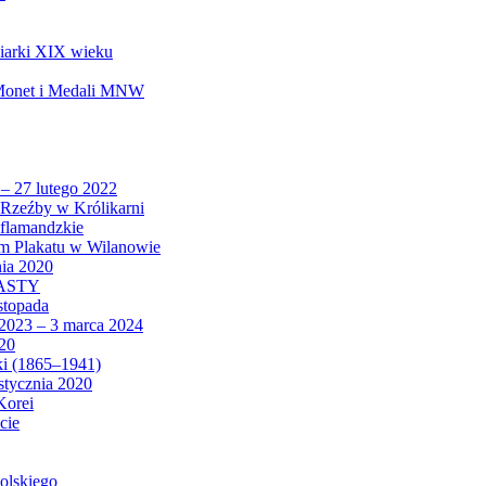
biarki XIX wieku
 Monet i Medali MNW
 – 27 lutego 2022
Rzeźby w Królikarni
 flamandzkie
um Plakatu w Wilanowie
nia 2020
CASTY
istopada
 2023 – 3 marca 2024
020
ki (1865–1941)
 stycznia 2020
Korei
cie
olskiego