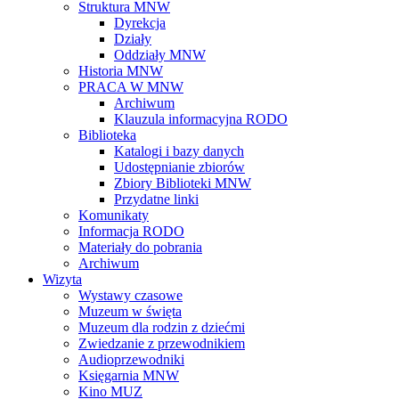
Struktura MNW
Dyrekcja
Działy
Oddziały MNW
Historia MNW
PRACA W MNW
Archiwum
Klauzula informacyjna RODO
Biblioteka
Katalogi i bazy danych
Udostępnianie zbiorów
Zbiory Biblioteki MNW
Przydatne linki
Komunikaty
Informacja RODO
Materiały do pobrania
Archiwum
Wizyta
Wystawy czasowe
Muzeum w święta
Muzeum dla rodzin z dziećmi
Zwiedzanie z przewodnikiem
Audioprzewodniki
Księgarnia MNW
Kino MUZ