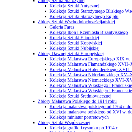
Zbiory Sztuki Starożytnej
Kolekcja Sztuki Antycznej
Kolekcja Sztuki Starożytnego Bliskiego W
Kolekcja Sztuki Starożytnego Egiptu
Zbiory Sztuki Wschodniochrześcijańskiej
Galeria Faras
Kolekcja Ikon i Rzemiosła Bizantyjskiego
Kolekcja Sztuki Etiopskiej
Kolekcja Sztuki Koptyjskiej
Kolekcja Sztuki Nubijskiej
Zbiory Dawnej Sztuki Europejskiej
Kolekcja Malarstwa Europejskiego XIX w.
Kolekcja Malarstwa Flamandzkiego XVII–
Kolekcja Malarstwa Holenderskiego XVII–
Kolekcja Malarstwa Niderlandzkiego XV–
Kolekcja Malarstwa Niemieckiego XVI–XV
Kolekcja Malarstwa Włoskiego i Francusk
Kolekcja Malarstwa Włoskiego i Francusk
Kolekcja Sztuki Średniowiecznej
Zbiory Malarstwa Polskiego do 1914 roku
Kolekcja malarstwa polskiego od 1764 r. do
Kolekcja malarstwa polskiego od XVI w. do
Kolekcja miniatur portretowych
Zbiory Sztuki Współczesnej
Kolekcja grafiki i rysunku po 1914 r.