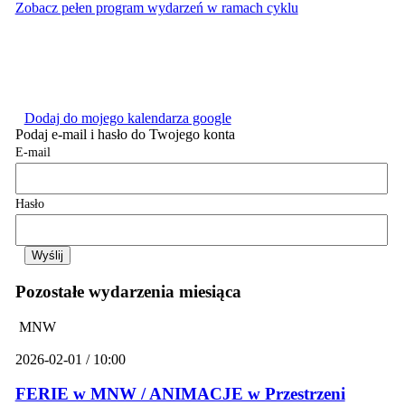
Zobacz pełen program wydarzeń w ramach cyklu
Dodaj do mojego kalendarza google
Podaj e-mail i hasło do Twojego konta
E-mail
Hasło
Pozostałe wydarzenia miesiąca
MNW
2026-02-01 / 10:00
FERIE w MNW / ANIMACJE w Przestrzeni