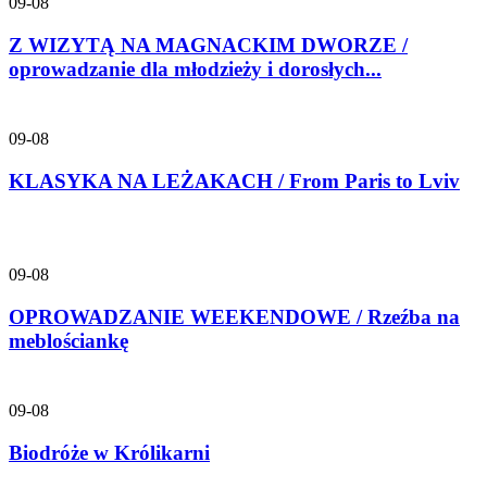
09-08
Z WIZYTĄ NA MAGNACKIM DWORZE /
oprowadzanie dla młodzieży i dorosłych...
09-08
KLASYKA NA LEŻAKACH / From Paris to Lviv
09-08
OPROWADZANIE WEEKENDOWE / Rzeźba na
meblościankę
09-08
Biodróże w Królikarni