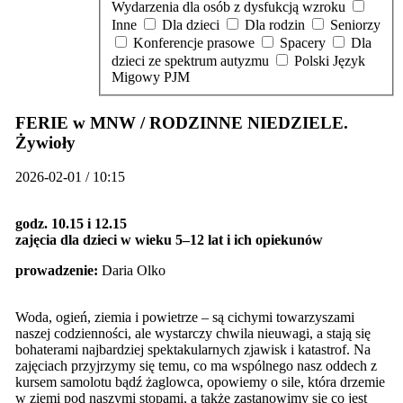
Wydarzenia dla osób z dysfukcją wzroku
Inne
Dla dzieci
Dla rodzin
Seniorzy
Konferencje prasowe
Spacery
Dla
dzieci ze spektrum autyzmu
Polski Język
Migowy PJM
FERIE w MNW / RODZINNE NIEDZIELE.
Żywioły
2026-02-01 / 10:15
godz. 10.15 i 12.15
zajęcia dla dzieci w wieku 5–12 lat i ich opiekunów
prowadzenie:
Daria Olko
Woda, ogień, ziemia i powietrze – są cichymi towarzyszami
naszej codzienności, ale wystarczy chwila nieuwagi, a stają się
bohaterami najbardziej spektakularnych zjawisk i katastrof. Na
zajęciach przyjrzymy się temu, co ma wspólnego nasz oddech z
kursem samolotu bądź żaglowca, opowiemy o sile, która drzemie
w ziemi pod naszymi stopami, a także zastanowimy się co jest