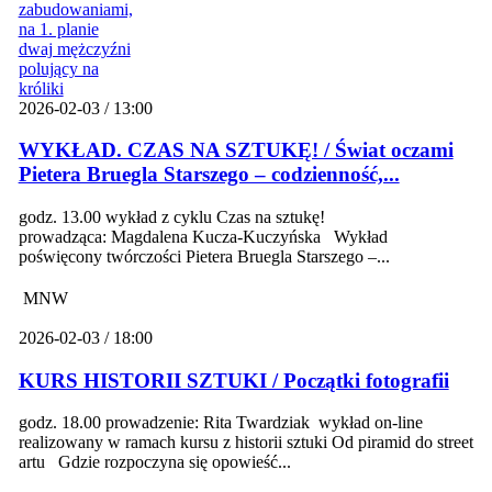
2026-02-03 / 13:00
WYKŁAD. CZAS NA SZTUKĘ! / Świat oczami
Pietera Bruegla Starszego – codzienność,...
godz. 13.00 wykład z cyklu Czas na sztukę!
prowadząca: Magdalena Kucza-Kuczyńska Wykład
poświęcony twórczości Pietera Bruegla Starszego –...
MNW
2026-02-03 / 18:00
KURS HISTORII SZTUKI / Początki fotografii
godz. 18.00 prowadzenie: Rita Twardziak wykład on-line
realizowany w ramach kursu z historii sztuki Od piramid do street
artu Gdzie rozpoczyna się opowieść...