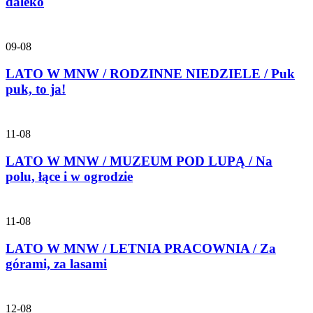
daleko
09-08
LATO W MNW / RODZINNE NIEDZIELE / Puk
puk, to ja!
11-08
LATO W MNW / MUZEUM POD LUPĄ / Na
polu, łące i w ogrodzie
11-08
LATO W MNW / LETNIA PRACOWNIA / Za
górami, za lasami
12-08