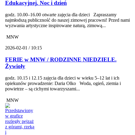
Edukacyjnej. Noc i dzień
godz. 10.00–16.00 otwarte zajęcia dla dzieci Zapraszamy
najmłodszą publiczność do naszej zimowej pracowni! Przed nami
wyzwania artystyczne inspirowane naturą, zimową...
MNW
2026-02-01 / 10:15
FERIE w MNW / RODZINNE NIEDZIELE.
Żywioły
godz. 10.15 i 12.15 zajęcia dla dzieci w wieku 5–12 lat i ich
opiekunów prowadzenie: Daria Olko Woda, ogień, ziemia i
powietrze – są cichymi towarzyszami...
MNW