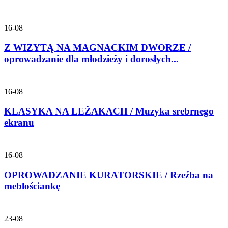
16-08
Z WIZYTĄ NA MAGNACKIM DWORZE /
oprowadzanie dla młodzieży i dorosłych...
16-08
KLASYKA NA LEŻAKACH / Muzyka srebrnego
ekranu
16-08
OPROWADZANIE KURATORSKIE / Rzeźba na
meblościankę
23-08