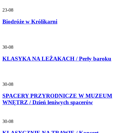
23-08
Biodróże w Królikarni
30-08
KLASYKA NA LEŻAKACH / Perły baroku
30-08
SPACERY PRZYRODNICZE W MUZEUM
WNĘTRZ / Dzień leniwych spacerów
30-08
KLASYCZNIE NA TRAWIE / Koncert