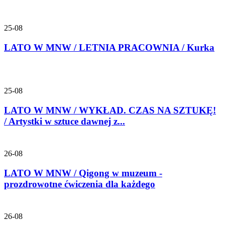
25-08
LATO W MNW / LETNIA PRACOWNIA / Kurka
25-08
LATO W MNW / WYKŁAD. CZAS NA SZTUKĘ!
/ Artystki w sztuce dawnej z...
26-08
LATO W MNW / Qigong w muzeum -
prozdrowotne ćwiczenia dla każdego
26-08