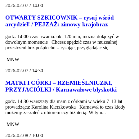
2026-02-07 / 14:00
OTWARTY SZKICOWNIK – rysuj wśród
arcydzieł! / PEJZAŻ: zimowy krajobraz
godz. 14:00 czas trwania: ok. 120 min, można dołączyć w
dowolnym momencie Chcesz spędzić czas w muzealnej
przestrzeni bez pośpiechu – rysując, przyglądając się...
MNW
2026-02-07 / 14:30
MATKI I CÓRKI – RZEMIEŚLNICZKI,
PRZYJACIÓŁKI / Karnawałowe błyskotki
godz. 14.30 warsztaty dla mam z córkami w wieku 7–13 lat
prowadząca: Karolina Kierzkowska Karnawał to czas kiedy
możemy zaszaleć z ubiorem czy biżuterią. W tym...
MNW
2026-02-08 / 10:00