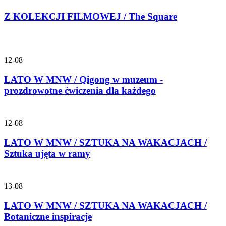
Z KOLEKCJI FILMOWEJ / The Square
12-08
LATO W MNW / Qigong w muzeum -
prozdrowotne ćwiczenia dla każdego
12-08
LATO W MNW / SZTUKA NA WAKACJACH /
Sztuka ujęta w ramy
13-08
LATO W MNW / SZTUKA NA WAKACJACH /
Botaniczne inspiracje