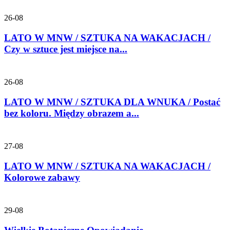
26-08
LATO W MNW / SZTUKA NA WAKACJACH /
Czy w sztuce jest miejsce na...
26-08
LATO W MNW / SZTUKA DLA WNUKA / Postać
bez koloru. Między obrazem a...
27-08
LATO W MNW / SZTUKA NA WAKACJACH /
Kolorowe zabawy
29-08