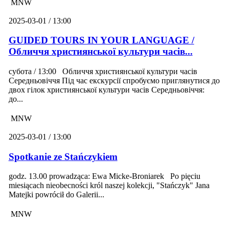
MNW
2025-03-01 / 13:00
GUIDED TOURS IN YOUR LANGUAGE /
Обличчя християнської культури часів...
субота / 13:00 Обличчя християнської культури часів
Середньовіччя Під час екскурсії спробуємо приглянутися до
двох гілок християнської культури часів Середньовіччя:
до...
MNW
2025-03-01 / 13:00
Spotkanie ze Stańczykiem
godz. 13.00 prowadząca: Ewa Micke-Broniarek Po pięciu
miesiącach nieobecności król naszej kolekcji, "Stańczyk" Jana
Matejki powrócił do Galerii...
MNW