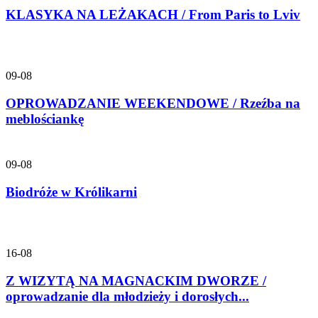
KLASYKA NA LEŻAKACH / From Paris to Lviv
09-08
OPROWADZANIE WEEKENDOWE / Rzeźba na
meblościankę
09-08
Biodróże w Królikarni
16-08
Z WIZYTĄ NA MAGNACKIM DWORZE /
oprowadzanie dla młodzieży i dorosłych...