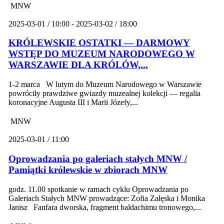
MNW
2025-03-01 / 10:00 - 2025-03-02 / 18:00
KRÓLEWSKIE OSTATKI — DARMOWY
WSTĘP DO MUZEUM NARODOWEGO W
WARSZAWIE DLA KRÓLÓW,...
1-2 marca W lutym do Muzeum Narodowego w Warszawie
powróciły prawdziwe gwiazdy muzealnej kolekcji — regalia
koronacyjne Augusta III i Marii Józefy,...
MNW
2025-03-01 / 11:00
Oprowadzania po galeriach stałych MNW /
Pamiątki królewskie w zbiorach MNW
godz. 11.00 spotkanie w ramach cyklu Oprowadzania po
Galeriach Stałych MNW prowadzące: Zofia Załęska i Monika
Janisz Fanfara dworska, fragment baldachimu tronowego,...