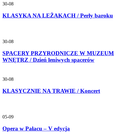
30-08
KLASYKA NA LEŻAKACH / Perły baroku
30-08
SPACERY PRZYRODNICZE W MUZEUM
WNĘTRZ / Dzień leniwych spacerów
30-08
KLASYCZNIE NA TRAWIE / Koncert
05-09
Opera w Pałacu – V edycja