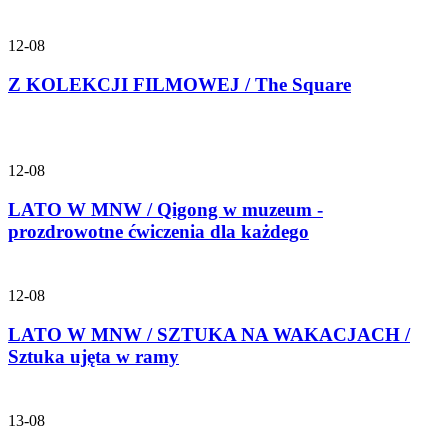
12-08
Z KOLEKCJI FILMOWEJ / The Square
12-08
LATO W MNW / Qigong w muzeum -
prozdrowotne ćwiczenia dla każdego
12-08
LATO W MNW / SZTUKA NA WAKACJACH /
Sztuka ujęta w ramy
13-08