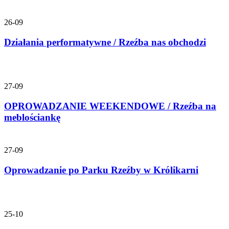
26-09
Działania performatywne / Rzeźba nas obchodzi
27-09
OPROWADZANIE WEEKENDOWE / Rzeźba na
meblościankę
27-09
Oprowadzanie po Parku Rzeźby w Królikarni
25-10