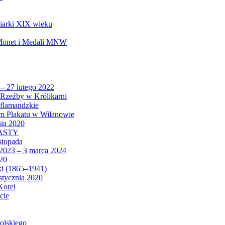
biarki XIX wieku
 Monet i Medali MNW
 – 27 lutego 2022
Rzeźby w Królikarni
 flamandzkie
um Plakatu w Wilanowie
nia 2020
CASTY
istopada
 2023 – 3 marca 2024
020
ki (1865–1941)
 stycznia 2020
Korei
cie
olskiego