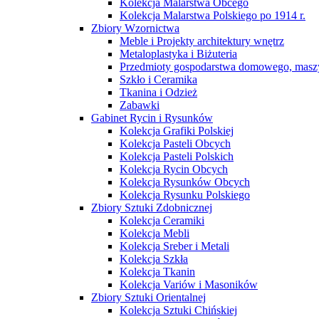
Kolekcja Malarstwa Obcego
Kolekcja Malarstwa Polskiego po 1914 r.
Zbiory Wzornictwa
Meble i Projekty architektury wnętrz
Metaloplastyka i Biżuteria
Przedmioty gospodarstwa domowego, maszy
Szkło i Ceramika
Tkanina i Odzież
Zabawki
Gabinet Rycin i Rysunków
Kolekcja Grafiki Polskiej
Kolekcja Pasteli Obcych
Kolekcja Pasteli Polskich
Kolekcja Rycin Obcych
Kolekcja Rysunków Obcych
Kolekcja Rysunku Polskiego
Zbiory Sztuki Zdobnicznej
Kolekcja Ceramiki
Kolekcja Mebli
Kolekcja Sreber i Metali
Kolekcja Szkła
Kolekcja Tkanin
Kolekcja Variów i Masoników
Zbiory Sztuki Orientalnej
Kolekcja Sztuki Chińskiej