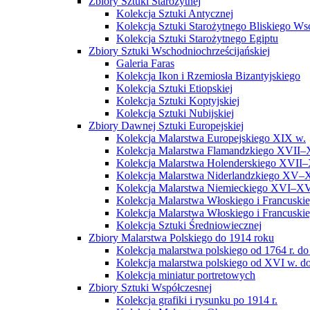
Zbiory Sztuki Starożytnej
Kolekcja Sztuki Antycznej
Kolekcja Sztuki Starożytnego Bliskiego W
Kolekcja Sztuki Starożytnego Egiptu
Zbiory Sztuki Wschodniochrześcijańskiej
Galeria Faras
Kolekcja Ikon i Rzemiosła Bizantyjskiego
Kolekcja Sztuki Etiopskiej
Kolekcja Sztuki Koptyjskiej
Kolekcja Sztuki Nubijskiej
Zbiory Dawnej Sztuki Europejskiej
Kolekcja Malarstwa Europejskiego XIX w.
Kolekcja Malarstwa Flamandzkiego XVII–
Kolekcja Malarstwa Holenderskiego XVII–
Kolekcja Malarstwa Niderlandzkiego XV–
Kolekcja Malarstwa Niemieckiego XVI–XV
Kolekcja Malarstwa Włoskiego i Francusk
Kolekcja Malarstwa Włoskiego i Francusk
Kolekcja Sztuki Średniowiecznej
Zbiory Malarstwa Polskiego do 1914 roku
Kolekcja malarstwa polskiego od 1764 r. do
Kolekcja malarstwa polskiego od XVI w. do
Kolekcja miniatur portretowych
Zbiory Sztuki Współczesnej
Kolekcja grafiki i rysunku po 1914 r.