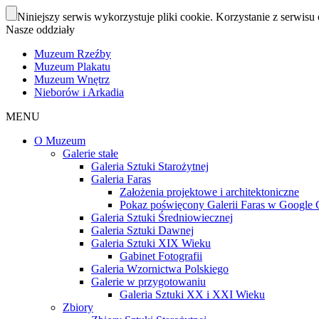
Niniejszy serwis wykorzystuje pliki cookie. Korzystanie z serwisu 
Nasze oddziały
Muzeum Rzeźby
Muzeum Plakatu
Muzeum Wnętrz
Nieborów i Arkadia
MENU
O Muzeum
Galerie stałe
Galeria Sztuki Starożytnej
Galeria Faras
Założenia projektowe i architektoniczne
Pokaz poświęcony Galerii Faras w Google Cu
Galeria Sztuki Średniowiecznej
Galeria Sztuki Dawnej
Galeria Sztuki XIX Wieku
Gabinet Fotografii
Galeria Wzornictwa Polskiego
Galerie w przygotowaniu
Galeria Sztuki XX i XXI Wieku
Zbiory