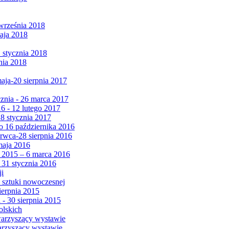
września 2018
maja 2018
1 stycznia 2018
nia 2018
maja-20 sierpnia 2017
cznia - 26 marca 2017
6 - 12 lutego 2017
 8 stycznia 2017
 16 października 2016
erwca-28 sierpnia 2016
maja 2016
da 2015 – 6 marca 2016
 31 stycznia 2016
ji
 sztuki nowoczesnej
ierpnia 2015
 - 30 sierpnia 2015
olskich
warzyszący wystawie
arzyszący wystawie