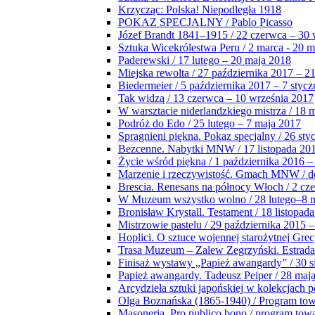
Krzycząc: Polska! Niepodległa 1918
POKAZ SPECJALNY / Pablo Picasso
Józef Brandt 1841–1915 / 22 czerwca – 30 
Sztuka Wicekrólestwa Peru / 2 marca - 20 
Paderewski / 17 lutego – 20 maja 2018
Miejska rewolta / 27 października 2017 – 2
Biedermeier / 5 października 2017 – 7 stycz
Tak widzą / 13 czerwca – 10 września 2017
W warsztacie niderlandzkiego mistrza / 18 
Podróż do Edo / 25 lutego – 7 maja 2017
Spragnieni piękna. Pokaz specjalny / 26 sty
Bezcenne. Nabytki MNW / 17 listopada 201
Życie wśród piękna / 1 października 2016 –
Marzenie i rzeczywistość. Gmach MNW / do
Brescia. Renesans na północy Włoch / 2 cz
W Muzeum wszystko wolno / 28 lutego–8 
Bronisław Krystall. Testament / 18 listopa
Mistrzowie pastelu / 29 października 2015 –
Hoplici. O sztuce wojennej starożytnej Grec
Trasa Muzeum – Zalew Zegrzyński. Estrada
Finisaż wystawy „Papież awangardy” / 30 s
Papież awangardy. Tadeusz Peiper / 28 maja
Arcydzieła sztuki japońskiej w kolekcjach p
Olga Boznańska (1865-1940) / Program to
Masoneria. Pro publico bono / program tow