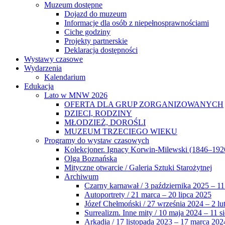
Muzeum dostępne
Dojazd do muzeum
Informacje dla osób z niepełnosprawnościami
Ciche godziny
Projekty partnerskie
Deklaracja dostępności
Wystawy czasowe
Wydarzenia
Kalendarium
Edukacja
Lato w MNW 2026
OFERTA DLA GRUP ZORGANIZOWANYCH
DZIECI, RODZINY
MŁODZIEŻ, DOROŚLI
MUZEUM TRZECIEGO WIEKU
Programy do wystaw czasowych
Kolekcjoner. Ignacy Korwin-Milewski (1846–192
Olga Boznańska
Mityczne otwarcie / Galeria Sztuki Starożytnej
Archiwum
Czarny karnawał / 3 października 2025 – 11
Autoportrety / 21 marca – 20 lipca 2025
Józef Chełmoński / 27 września 2024 – 2 lu
Surrealizm. Inne mity / 10 maja 2024 – 11 s
Arkadia / 17 listopada 2023 – 17 marca 202