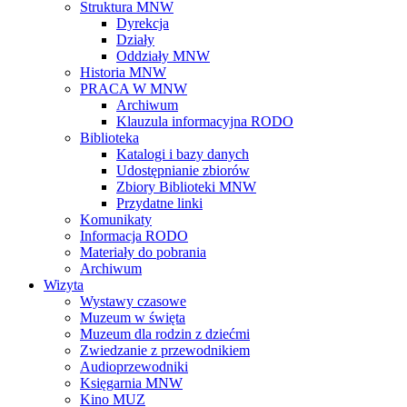
Struktura MNW
Dyrekcja
Działy
Oddziały MNW
Historia MNW
PRACA W MNW
Archiwum
Klauzula informacyjna RODO
Biblioteka
Katalogi i bazy danych
Udostępnianie zbiorów
Zbiory Biblioteki MNW
Przydatne linki
Komunikaty
Informacja RODO
Materiały do pobrania
Archiwum
Wizyta
Wystawy czasowe
Muzeum w święta
Muzeum dla rodzin z dziećmi
Zwiedzanie z przewodnikiem
Audioprzewodniki
Księgarnia MNW
Kino MUZ