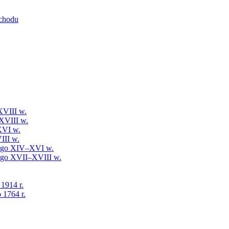
schodu
XVIII w.
XVIII w.
XVI w.
III w.
iego XIV–XVI w.
iego XVII–XVIII w.
 1914 r.
 1764 r.