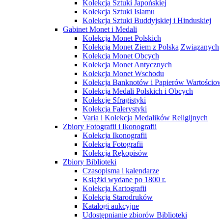
Kolekcja Sztuki Japońskiej
Kolekcja Sztuki Islamu
Kolekcja Sztuki Buddyjskiej i Hinduskiej
Gabinet Monet i Medali
Kolekcja Monet Polskich
Kolekcja Monet Ziem z Polską Związanych
Kolekcja Monet Obcych
Kolekcja Monet Antycznych
Kolekcja Monet Wschodu
Kolekcja Banknotów i Papierów Wartości
Kolekcja Medali Polskich i Obcych
Kolekcje Sfragistyki
Kolekcja Falerystyki
Varia i Kolekcja Medalików Religijnych
Zbiory Fotografii i Ikonografii
Kolekcja Ikonografii
Kolekcja Fotografii
Kolekcja Rękopisów
Zbiory Biblioteki
Czasopisma i kalendarze
Książki wydane po 1800 r.
Kolekcja Kartografii
Kolekcja Starodruków
Katalogi aukcyjne
Udostępnianie zbiorów Biblioteki