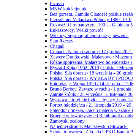
Picasso
MNW kolekcjonuje
Bez gorsetu. Camille Claudel i polskie rzeź
Przesilenie. Malarstwo Północy 1880–1910
Rozważni i romantyczni. 100 lat Gabinetu
Łukaszowcy. Wielki powrót
Witkacy. Sejsmograf epoki przyspieszenia
Stan Rzeczy
Chagall
Cranach. Natura i sacrum / 17 grudnia 2021
Xawery Dunikowski. Malarstwo / Muzeum 
Różne spojrzenia. Malarstwo holenderskie i
Ryszard Kaja (1962–2019). Polska / Muze
Polska. Siła obrazu / 18 września – 20 grud
Polska. Siła obrazu / WYKŁADY I POD
Fotorelacje. Wojna 1920 / 14 sierpnia - 15 l
Bruno Barbey. Zawsze w ruchu / 1 grudnia
Zatrute źródło / 25 września - 8 listopada 2
Wystawa, której nie było… Ignacy Łopieńs
Portret młodzieńca / 21 listopada 2019 – 20
Splendor i finezja. Duch i materia w sztuce 
Bruegel w towarzystwie i Rembrandt osobiś
Zamoyski ocalony
Na jednej strunie: Malczewski i Słowacki
Sztuka to wartość. Z kolekcji PKO Banku P