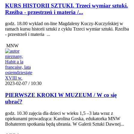
KURS HISTORII SZTUKI. Trzeci wymiar sztuki.
Rzeźba - przestrzeń i materia /...
godz. 18.00 wyklad on-line Magdaleny Kuczy-Kuczyńskiej w
ramach kursu historii sztuki z cyklu Trzeci wymiar sztuki. Rzeźba
- przestrzeń i materia ...
MNW
2023-02-07 / 10:30
PIERWSZE KROKI W MUZEUM / W co się
ubrać?
godz. 10.30 zajęcia dla dzieci w wieku 1,5 –3 lata wraz z
opiekunami prowadząca: Karolina Goska, edukatorka MNW
Bohaterem spotkania będą ubrania. W Galerii Sztuki Dawnej...