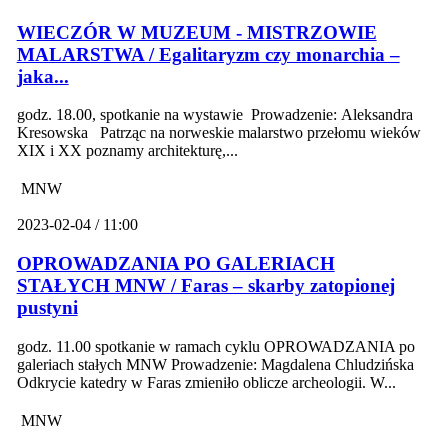
WIECZÓR W MUZEUM - MISTRZOWIE
MALARSTWA / Egalitaryzm czy monarchia –
jaka...
godz. 18.00, spotkanie na wystawie Prowadzenie: Aleksandra
Kresowska Patrząc na norweskie malarstwo przełomu wieków
XIX i XX poznamy architekturę,...
MNW
2023-02-04 / 11:00
OPROWADZANIA PO GALERIACH
STAŁYCH MNW / Faras – skarby zatopionej
pustyni
godz. 11.00 spotkanie w ramach cyklu OPROWADZANIA po
galeriach stałych MNW Prowadzenie: Magdalena Chludzińska
Odkrycie katedry w Faras zmieniło oblicze archeologii. W...
MNW