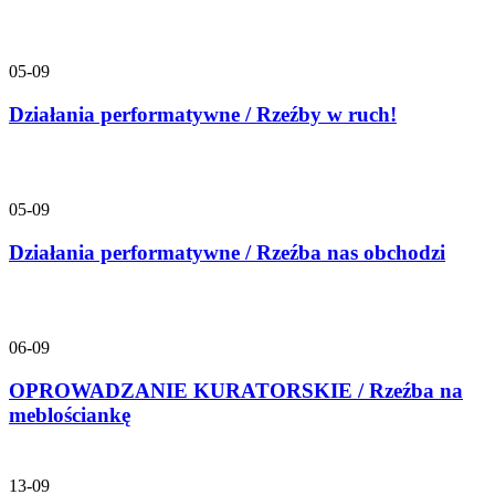
05-09
Działania performatywne / Rzeźby w ruch!
05-09
Działania performatywne / Rzeźba nas obchodzi
06-09
OPROWADZANIE KURATORSKIE / Rzeźba na
meblościankę
13-09