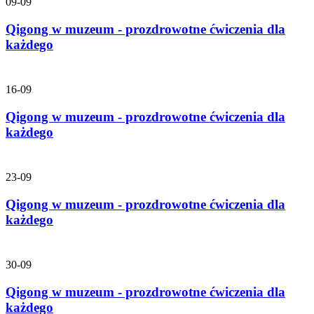
09-09
Qigong w muzeum - prozdrowotne ćwiczenia dla
każdego
16-09
Qigong w muzeum - prozdrowotne ćwiczenia dla
każdego
23-09
Qigong w muzeum - prozdrowotne ćwiczenia dla
każdego
30-09
Qigong w muzeum - prozdrowotne ćwiczenia dla
każdego