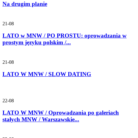
Na drugim planie
21-08
LATO w MNW / PO PROSTU: oprowadzania w
prostym języku polskim /...
21-08
LATO W MNW / SLOW DATING
22-08
LATO W MNW / Oprowadzania po galeriach
stałych MNW / Warszawskie...