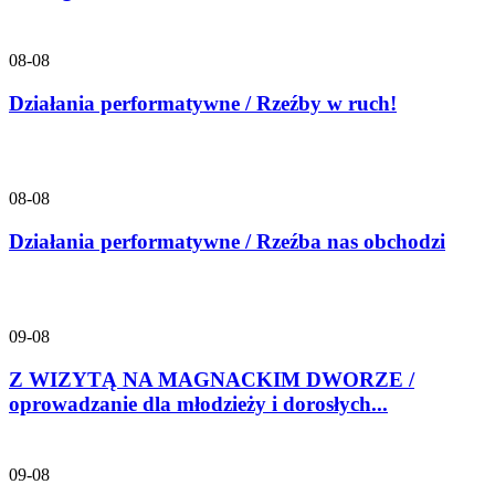
08-08
Działania performatywne / Rzeźby w ruch!
08-08
Działania performatywne / Rzeźba nas obchodzi
09-08
Z WIZYTĄ NA MAGNACKIM DWORZE /
oprowadzanie dla młodzieży i dorosłych...
09-08