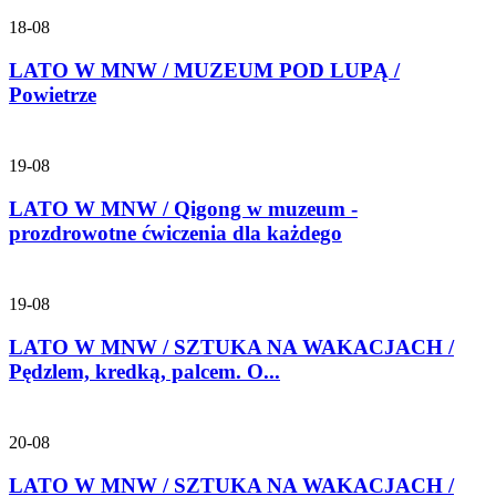
18-08
LATO W MNW / MUZEUM POD LUPĄ /
Powietrze
19-08
LATO W MNW / Qigong w muzeum -
prozdrowotne ćwiczenia dla każdego
19-08
LATO W MNW / SZTUKA NA WAKACJACH /
Pędzlem, kredką, palcem. O...
20-08
LATO W MNW / SZTUKA NA WAKACJACH /