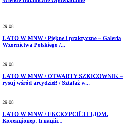
Wielkie Botaniczne Opowiadanie
29-08
LATO W MNW / Piękne i praktyczne – Galeria
Wzornictwa Polskiego /...
29-08
LATO W MNW / OTWARTY SZKICOWNIK –
rysuj wśród arcydzieł! / Sztafaż w...
29-08
LATO W MNW / ЕКСКУРСІЇ З ГІДОМ.
Колекціонер. Ігнацій...