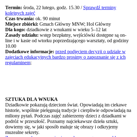
Termin:
środa, 22 lutego, godz. 15.30 /
Sprawdź terminy
kolejnych zajęć
Czas trwania:
ok. 90 minut
Miejsce zbiórki:
Gmach Główny MNW; Hol Główny
Dla kogo:
dziadkowie z wnukami w wieku 5–12 lat
Zasady udziału:
wstęp bezpłatny, wejściówki dostępne są on-
line i w kasie od wtorku poprzedzającego warsztaty, od godziny
10.00
Dodatkowe informacje:
przed podjęciem decyzji o udziale w
zajęciach edukacyjnych bardzo prosimy o zapoznanie się z ich
regulaminem
;
SZTUKA DLA WNUKA
Dziadkowie pokazują dzieciom świat. Opowiadają im ciekawe
historie, wspólnie pielęgnują tradycje i cierpliwie odpowiadają na
miliony pytań. Podczas zajęć zabierzemy dzieci z dziadkami w
podróż w przeszłość. Poznamy najciekawsze dzieła sztuki,
dowiemy się, w jaki sposób maluje się obrazy i odkryjemy
muzealne sekrety.