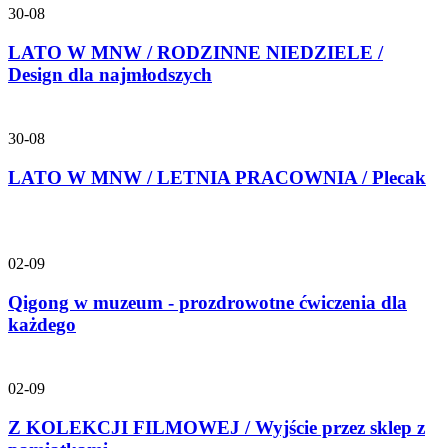
30-08
LATO W MNW / RODZINNE NIEDZIELE /
Design dla najmłodszych
30-08
LATO W MNW / LETNIA PRACOWNIA / Plecak
02-09
Qigong w muzeum - prozdrowotne ćwiczenia dla
każdego
02-09
Z KOLEKCJI FILMOWEJ / Wyjście przez sklep z