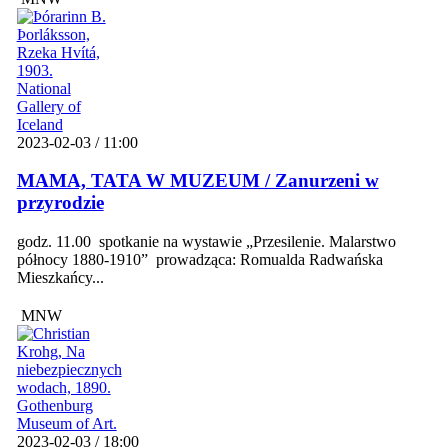
2023-02-03 / 11:00
MAMA, TATA W MUZEUM / Zanurzeni w
przyrodzie
godz. 11.00 spotkanie na wystawie „Przesilenie. Malarstwo
północy 1880-1910” prowadząca: Romualda Radwańska
Mieszkańcy...
MNW
2023-02-03 / 18:00