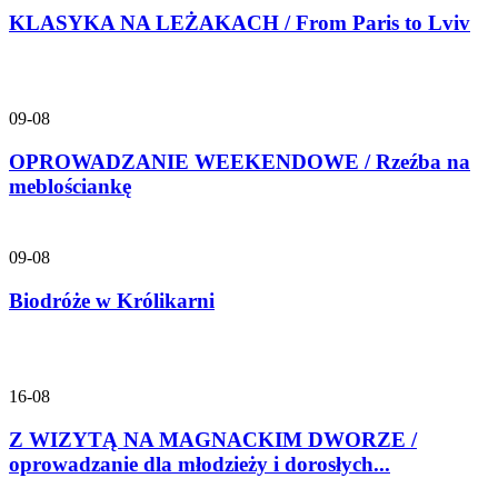
KLASYKA NA LEŻAKACH / From Paris to Lviv
09-08
OPROWADZANIE WEEKENDOWE / Rzeźba na
meblościankę
09-08
Biodróże w Królikarni
16-08
Z WIZYTĄ NA MAGNACKIM DWORZE /
oprowadzanie dla młodzieży i dorosłych...