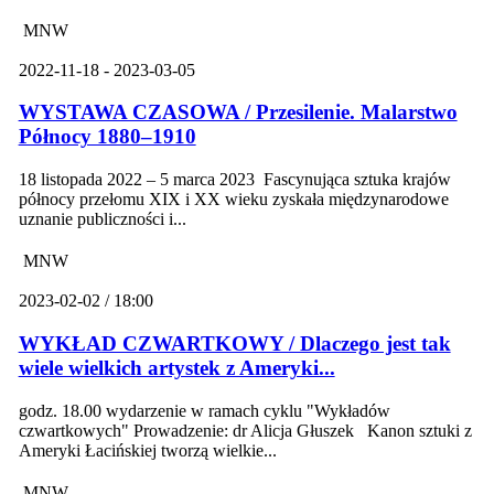
MNW
2022-11-18 - 2023-03-05
WYSTAWA CZASOWA / Przesilenie. Malarstwo
Północy 1880–1910
18 listopada 2022 – 5 marca 2023 Fascynująca sztuka krajów
północy przełomu XIX i XX wieku zyskała międzynarodowe
uznanie publiczności i...
MNW
2023-02-02 / 18:00
WYKŁAD CZWARTKOWY / Dlaczego jest tak
wiele wielkich artystek z Ameryki...
godz. 18.00 wydarzenie w ramach cyklu "Wykładów
czwartkowych" Prowadzenie: dr Alicja Głuszek Kanon sztuki z
Ameryki Łacińskiej tworzą wielkie...
MNW