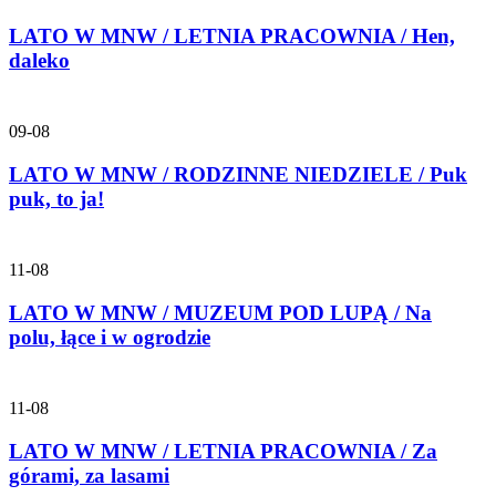
LATO W MNW / LETNIA PRACOWNIA / Hen,
daleko
09-08
LATO W MNW / RODZINNE NIEDZIELE / Puk
puk, to ja!
11-08
LATO W MNW / MUZEUM POD LUPĄ / Na
polu, łące i w ogrodzie
11-08
LATO W MNW / LETNIA PRACOWNIA / Za
górami, za lasami