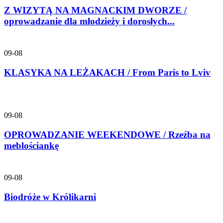
Z WIZYTĄ NA MAGNACKIM DWORZE /
oprowadzanie dla młodzieży i dorosłych...
09-08
KLASYKA NA LEŻAKACH / From Paris to Lviv
09-08
OPROWADZANIE WEEKENDOWE / Rzeźba na
meblościankę
09-08
Biodróże w Królikarni