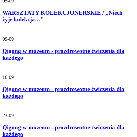
05-09
WARSZTATY KOLEKCJONERSKIE / „Niech
żyje kolekcja…”
09-09
Qigong w muzeum - prozdrowotne ćwiczenia dla
każdego
16-09
Qigong w muzeum - prozdrowotne ćwiczenia dla
każdego
23-09
Qigong w muzeum - prozdrowotne ćwiczenia dla
każdego