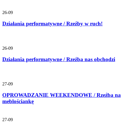
26-09
Działania performatywne / Rzeźby w ruch!
26-09
Działania performatywne / Rzeźba nas obchodzi
27-09
OPROWADZANIE WEEKENDOWE / Rzeźba na
meblościankę
27-09