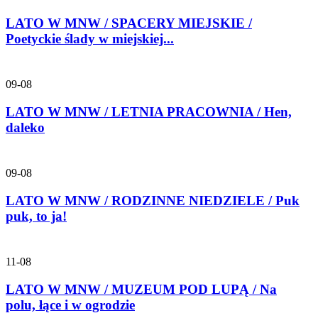
LATO W MNW / SPACERY MIEJSKIE /
Poetyckie ślady w miejskiej...
09-08
LATO W MNW / LETNIA PRACOWNIA / Hen,
daleko
09-08
LATO W MNW / RODZINNE NIEDZIELE / Puk
puk, to ja!
11-08
LATO W MNW / MUZEUM POD LUPĄ / Na
polu, łące i w ogrodzie