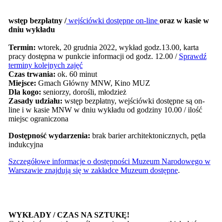
wstęp bezpłatny /
wejściówki dostępne on-line
oraz w kasie w
dniu wykładu
Termin:
wtorek, 20 grudnia 2022, wykład godz.13.00, karta
pracy dostępna w punkcie informacji od godz. 12.00 /
Sprawdź
terminy kolejnych zajęć
Czas trwania:
ok. 60 minut
Miejsce:
Gmach Główny MNW, Kino MUZ
Dla kogo:
seniorzy, dorośli, młodzież
Zasady udziału:
wstęp bezpłatny, wejściówki dostępne są on-
line i w kasie MNW w dniu wykładu od godziny 10.00 / ilość
miejsc ograniczona
Dostępność wydarzenia:
brak barier architektonicznych, pętla
indukcyjna
Szczegółowe informacje o dostępności Muzeum Narodowego w
Warszawie znajdują się w zakładce Muzeum dostępne
.
WYKŁADY / CZAS NA SZTUKĘ!