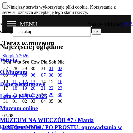
Niniejszy serwis wykorzystuje pliki cookie. Korzystanie z
serwisu oznacza akceptację tego stanu rzeczy.
Nasze oddziały
MENU
x
A
A
A
szukaj
Teraz w muzeum
Najczęściej oglądane
Sierpień 2026
Wizyta
Pon
Wto
Śro
Czw
Pią
Sob
Nie
27
28
29
30
31
01
02
O Muzeum
03
04
05
06
07
08
09
10
11
12
13
14
15
16
Dane teleadresowe
17
18
19
20
21
22
23
24
25
26
27
28
29
30
Lato w MNW 2026
31
01
02
03
04
05
06
Muzeum online
07-08
MUZEUM NA WIECZÓR #7 / Mania
kolekcjonowania
LATO w MNW / PO PROSTU: oprowadzania w