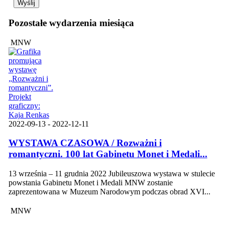
Pozostałe wydarzenia miesiąca
MNW
2022-09-13 - 2022-12-11
WYSTAWA CZASOWA / Rozważni i
romantyczni. 100 lat Gabinetu Monet i Medali...
13 września – 11 grudnia 2022 Jubileuszowa wystawa w stulecie
powstania Gabinetu Monet i Medali MNW zostanie
zaprezentowana w Muzeum Narodowym podczas obrad XVI...
MNW