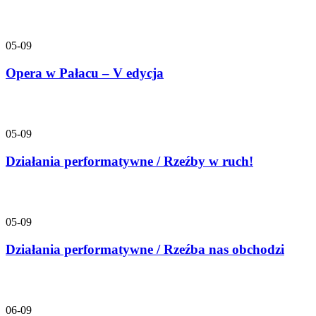
05-09
Opera w Pałacu – V edycja
05-09
Działania performatywne / Rzeźby w ruch!
05-09
Działania performatywne / Rzeźba nas obchodzi
06-09