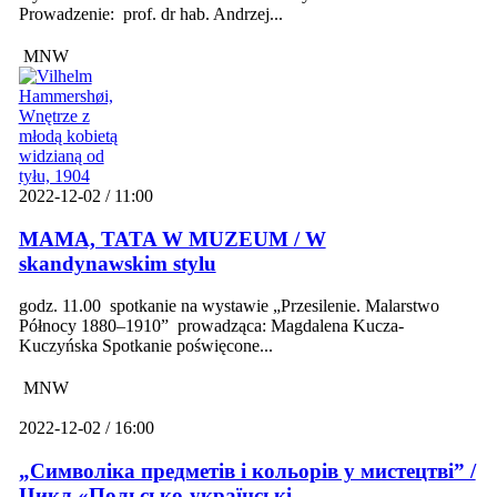
Prowadzenie: prof. dr hab. Andrzej...
MNW
2022-12-02 / 11:00
MAMA, TATA W MUZEUM / W
skandynawskim stylu
godz. 11.00 spotkanie na wystawie „Przesilenie. Malarstwo
Północy 1880–1910” prowadząca: Magdalena Kucza-
Kuczyńska Spotkanie poświęcone...
MNW
2022-12-02 / 16:00
„Символіка предметів і кольорів у мистецтві” /
Цикл «Польсько-українські...