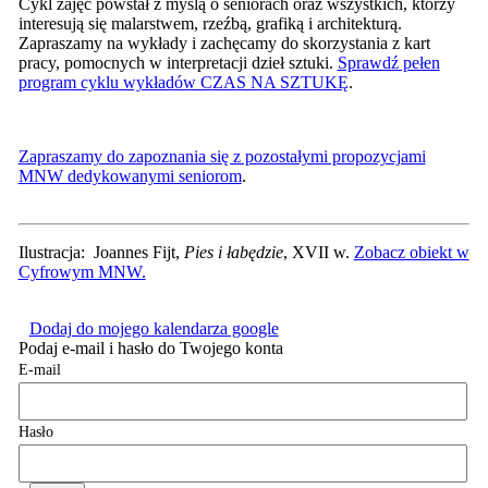
Cykl zajęć powstał z myślą o seniorach oraz wszystkich, którzy
interesują się malarstwem, rzeźbą, grafiką i architekturą.
Zapraszamy na wykłady i zachęcamy do skorzystania z kart
pracy, pomocnych w interpretacji dzieł sztuki.
Sprawdź pełen
program cyklu wykładów CZAS NA SZTUKĘ
.
Zapraszamy do zapoznania się z pozostałymi propozycjami
MNW dedykowanymi seniorom
.
Ilustracja: Joannes Fijt,
Pies i łabędzie
, XVII w.
Zobacz obiekt w
Cyfrowym MNW.
Dodaj do mojego kalendarza google
Podaj e-mail i hasło do Twojego konta
E-mail
Hasło