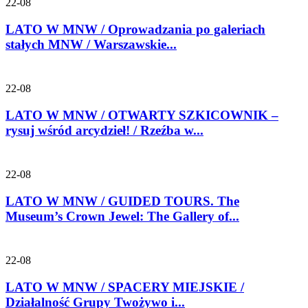
22-08
LATO W MNW / Oprowadzania po galeriach
stałych MNW / Warszawskie...
22-08
LATO W MNW / OTWARTY SZKICOWNIK –
rysuj wśród arcydzieł! / Rzeźba w...
22-08
LATO W MNW / GUIDED TOURS. The
Museum’s Crown Jewel: The Gallery of...
22-08
LATO W MNW / SPACERY MIEJSKIE /
Działalność Grupy Twożywo i...