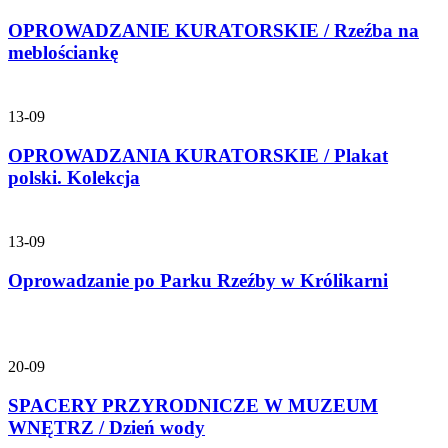
OPROWADZANIE KURATORSKIE / Rzeźba na
meblościankę
13-09
OPROWADZANIA KURATORSKIE / Plakat
polski. Kolekcja
13-09
Oprowadzanie po Parku Rzeźby w Królikarni
20-09
SPACERY PRZYRODNICZE W MUZEUM
WNĘTRZ / Dzień wody