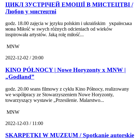
ЦИКЛ ЗУСТРІЧЕЙ ЕМОЦІЇ В МИСТЕЦТВІ /
Любов у мистецтві
godz. 18.00 zajęcia w języku polskim i ukraińskim українська
мова Miłość w swych różnych odcieniach od wieków
inspirowała artystów. Jaką rolę miłość...
MNW
2022-12-02 / 20:00
KINO PÓŁNOCY | Nowe Horyzonty x MNW |
„Godland”
godz. 20.00 seans filmowy z cyklu Kino Północy, realizowany
we współpracy ze Stowarzyszeniem Nowe Horyzonty,
towarzyszący wystawie „Przesilenie. Malarstwo...
MNW
2022-12-03 / 11:00
SKARPETKI W MUZEUM / Spotkanie autorskie