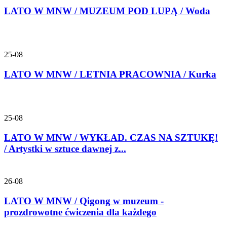
LATO W MNW / MUZEUM POD LUPĄ / Woda
25-08
LATO W MNW / LETNIA PRACOWNIA / Kurka
25-08
LATO W MNW / WYKŁAD. CZAS NA SZTUKĘ!
/ Artystki w sztuce dawnej z...
26-08
LATO W MNW / Qigong w muzeum -
prozdrowotne ćwiczenia dla każdego