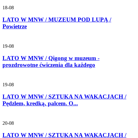
18-08
LATO W MNW / MUZEUM POD LUPĄ /
Powietrze
19-08
LATO W MNW / Qigong w muzeum -
prozdrowotne ćwiczenia dla każdego
19-08
LATO W MNW / SZTUKA NA WAKACJACH /
Pędzlem, kredką, palcem. O...
20-08
LATO W MNW / SZTUKA NA WAKACJACH /