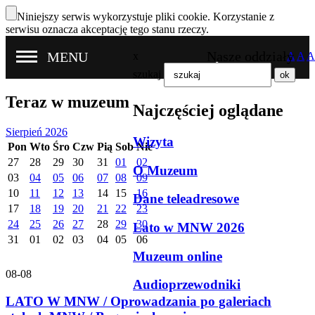
Niniejszy serwis wykorzystuje pliki cookie. Korzystanie z
serwisu oznacza akceptację tego stanu rzeczy.
Nasze oddziały
MENU
x
A
A
A
szukaj
Teraz w muzeum
Najczęściej oglądane
Sierpień 2026
Wizyta
Pon
Wto
Śro
Czw
Pią
Sob
Nie
27
28
29
30
31
01
02
O Muzeum
03
04
05
06
07
08
09
10
11
12
13
14
15
16
Dane teleadresowe
17
18
19
20
21
22
23
24
25
26
27
28
29
30
Lato w MNW 2026
31
01
02
03
04
05
06
Muzeum online
08-08
Audioprzewodniki
LATO W MNW / Oprowadzania po galeriach