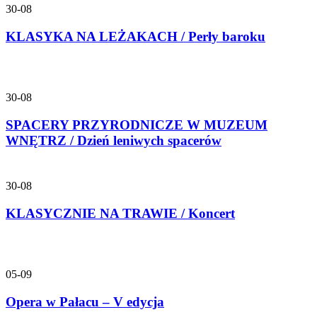
30-08
KLASYKA NA LEŻAKACH / Perły baroku
30-08
SPACERY PRZYRODNICZE W MUZEUM
WNĘTRZ / Dzień leniwych spacerów
30-08
KLASYCZNIE NA TRAWIE / Koncert
05-09
Opera w Pałacu – V edycja