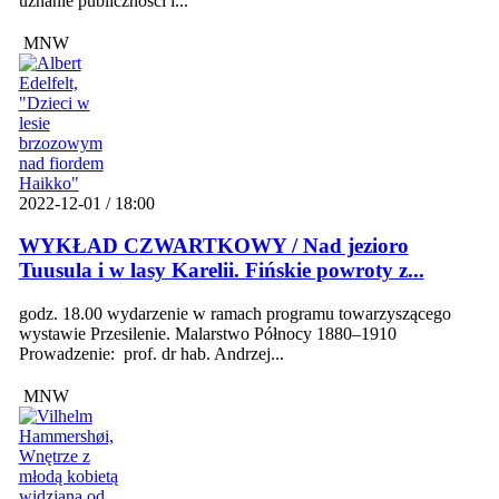
uznanie publiczności i...
MNW
2022-12-01 / 18:00
WYKŁAD CZWARTKOWY / Nad jezioro
Tuusula i w lasy Karelii. Fińskie powroty z...
godz. 18.00 wydarzenie w ramach programu towarzyszącego
wystawie Przesilenie. Malarstwo Północy 1880–1910
Prowadzenie: prof. dr hab. Andrzej...
MNW