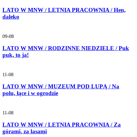
LATO W MNW / LETNIA PRACOWNIA / Hen,
daleko
09-08
LATO W MNW / RODZINNE NIEDZIELE / Puk
puk, to ja!
11-08
LATO W MNW / MUZEUM POD LUPĄ / Na
polu, łące i w ogrodzie
11-08
LATO W MNW / LETNIA PRACOWNIA / Za
górami, za lasami