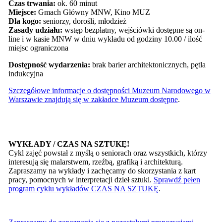
Czas trwania:
ok. 60 minut
Miejsce:
Gmach Główny MNW, Kino MUZ
Dla kogo:
seniorzy, dorośli, młodzież
Zasady udziału:
wstęp bezpłatny, wejściówki dostępne są on-
line i w kasie MNW w dniu wykładu od godziny 10.00 / ilość
miejsc ograniczona
Dostępność wydarzenia:
brak barier architektonicznych, pętla
indukcyjna
Szczegółowe informacje o dostępności Muzeum Narodowego w
Warszawie znajdują się w zakładce Muzeum dostępne
.
WYKŁADY / CZAS NA SZTUKĘ!
Cykl zajęć powstał z myślą o seniorach oraz wszystkich, którzy
interesują się malarstwem, rzeźbą, grafiką i architekturą.
Zapraszamy na wykłady i zachęcamy do skorzystania z kart
pracy, pomocnych w interpretacji dzieł sztuki.
Sprawdź pełen
program cyklu wykładów CZAS NA SZTUKĘ
.