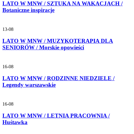
LATO W MNW / SZTUKA NA WAKACJACH /
Botaniczne inspiracje
13-08
LATO W MNW / MUZYKOTERAPIA DLA
SENIORÓW / Morskie opowieści
16-08
LATO W MNW / RODZINNE NIEDZIELE /
Legendy warszawskie
16-08
LATO W MNW / LETNIA PRACOWNIA /
Huśtawka