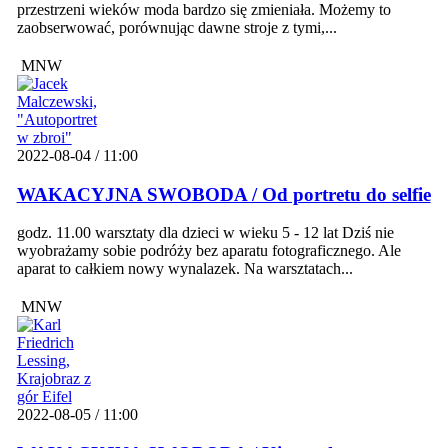
przestrzeni wieków moda bardzo się zmieniała. Możemy to
zaobserwować, porównując dawne stroje z tymi,...
MNW
2022-08-04 / 11:00
WAKACYJNA SWOBODA / Od portretu do selfie
godz. 11.00 warsztaty dla dzieci w wieku 5 - 12 lat Dziś nie
wyobrażamy sobie podróży bez aparatu fotograficznego. Ale
aparat to całkiem nowy wynalazek. Na warsztatach...
MNW
2022-08-05 / 11:00