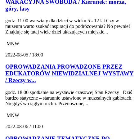
WAKACYJNA SWOBODA / Kierunek: morza,
góry, lasy
godz. 11.00 warsztaty dla dzieci w wieku 5 - 12 lat Czy w
muzeum warto szukać inspiracji do podróżowania? No pewnie!
Znajduje się tutaj wiele dzieł ukazujących miejskie...
MNW
2022-08-05 / 18:00
OPROWADZANIA PROWADZONE PRZEZ
EDUKATORÓW NIEWIDZIALNEJ WYSTAWY
/ Rzeczy w...
godz. 18.00 spotkanie na wystawie czasowej Stan Rzeczy Dziś
bardzo statyczne – starannie ustawione w muzealnych gablotach.
Niegdyś w ciągłym ruchu. Przenoszone,...
MNW
2022-08-06 / 11:00
OPROWADZANIE TEMATYCZNE PO