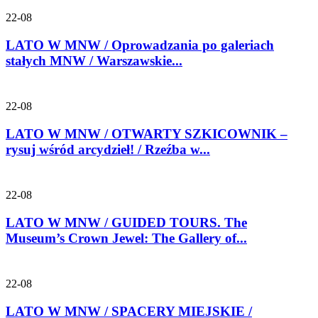
22-08
LATO W MNW / Oprowadzania po galeriach
stałych MNW / Warszawskie...
22-08
LATO W MNW / OTWARTY SZKICOWNIK –
rysuj wśród arcydzieł! / Rzeźba w...
22-08
LATO W MNW / GUIDED TOURS. The
Museum’s Crown Jewel: The Gallery of...
22-08
LATO W MNW / SPACERY MIEJSKIE /