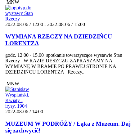
MNW
2022-08-06 / 12:00 - 2022-08-06 / 15:00
WYMIANA RZECZY NA DZIEDZIŃCU
LORENTZA
godz. 12.00 - 15.00 spotkanie towarzyszące wystawie Stan
Rzeczy W RAZIE DESZCZU ZAPRASZAMY NA
WYMIANĘ W BRAMIE PO PRAWEJ STRONIE NA
DZIEDZIŃCU LORENTZA Rzeczy...
MNW
2022-08-06 / 14:00
MUZEUM W PODRÓŻY / Łąka z Muzeum. Daj
się zachwycić!