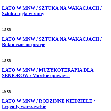
LATO W MNW / SZTUKA NA WAKACJACH /
Sztuka ujęta w ramy
13-08
LATO W MNW / SZTUKA NA WAKACJACH /
Botaniczne inspiracje
13-08
LATO W MNW / MUZYKOTERAPIA DLA
SENIORÓW / Morskie opowieści
16-08
LATO W MNW / RODZINNE NIEDZIELE /
Legendy warszawskie