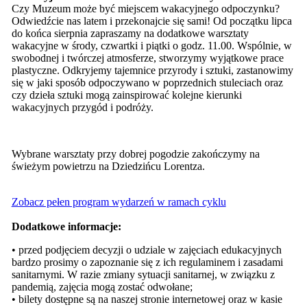
Czy Muzeum może być miejscem wakacyjnego odpoczynku?
Odwiedźcie nas latem i przekonajcie się sami! Od początku lipca
do końca sierpnia zapraszamy na dodatkowe warsztaty
wakacyjne w środy, czwartki i piątki o godz. 11.00. Wspólnie, w
swobodnej i twórczej atmosferze, stworzymy wyjątkowe prace
plastyczne. Odkryjemy tajemnice przyrody i sztuki, zastanowimy
się w jaki sposób odpoczywano w poprzednich stuleciach oraz
czy dzieła sztuki mogą zainspirować kolejne kierunki
wakacyjnych przygód i podróży.
Wybrane warsztaty przy dobrej pogodzie zakończymy na
świeżym powietrzu na Dziedzińcu Lorentza.
Zobacz pełen program wydarzeń w ramach cyklu
Dodatkowe informacje:
• przed podjęciem decyzji o udziale w zajęciach edukacyjnych
bardzo prosimy o zapoznanie się z ich regulaminem i zasadami
sanitarnymi. W razie zmiany sytuacji sanitarnej, w związku z
pandemią, zajęcia mogą zostać odwołane;
• bilety dostępne są na naszej stronie internetowej oraz w kasie