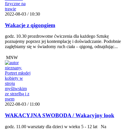
2022-08-03 / 10:30
Wakacje z qigongiem
godz. 10.30 prozdrowotne ćwiczenia dla każdego Sztukę
poznajemy poprzez jej kontemplację i doświadczanie. Podobnie
zagłębiamy się w świadomy ruch ciała – qigong, odnajdując...
MNW
2022-08-03 / 11:00
WAKACYJNA SWOBODA / Wakacyjny look
godz. 11.00 warsztaty dla dzieci w wieku 5 - 12 lat Na