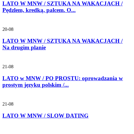
LATO W MNW / SZTUKA NA WAKACJACH /
Pędzlem, kredką, palcem. O...
20-08
LATO W MNW / SZTUKA NA WAKACJACH /
Na drugim planie
21-08
LATO w MNW / PO PROSTU: oprowadzania w
prostym języku polskim /...
21-08
LATO W MNW / SLOW DATING