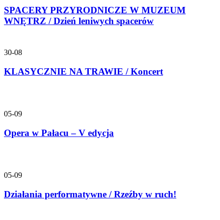
SPACERY PRZYRODNICZE W MUZEUM
WNĘTRZ / Dzień leniwych spacerów
30-08
KLASYCZNIE NA TRAWIE / Koncert
05-09
Opera w Pałacu – V edycja
05-09
Działania performatywne / Rzeźby w ruch!