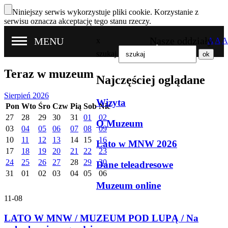
Niniejszy serwis wykorzystuje pliki cookie. Korzystanie z
serwisu oznacza akceptację tego stanu rzeczy.
Nasze oddziały
MENU
x
A
A
A
szukaj
Teraz w muzeum
Najczęściej oglądane
Sierpień 2026
Wizyta
Pon
Wto
Śro
Czw
Pią
Sob
Nie
27
28
29
30
31
01
02
O Muzeum
03
04
05
06
07
08
09
10
11
12
13
14
15
16
Lato w MNW 2026
17
18
19
20
21
22
23
24
25
26
27
28
29
30
Dane teleadresowe
31
01
02
03
04
05
06
Muzeum online
11-08
LATO W MNW / MUZEUM POD LUPĄ / Na