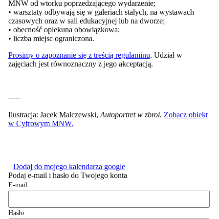
MNW od wtorku poprzedzającego wydarzenie;
• warsztaty odbywają się w galeriach stałych, na wystawach
czasowych oraz w sali edukacyjnej lub na dworze;
• obecność opiekuna obowiązkowa;
• liczba miejsc ograniczona.
Prosimy o zapoznanie się z treścią regulaminu
. Udział w
zajęciach jest równoznaczny z jego akceptacją.
-----
Ilustracja: Jacek Malczewski,
Autoportret w zbroi.
Zobacz obiekt
w Cyfrowym MNW.
Dodaj do mojego kalendarza google
Podaj e-mail i hasło do Twojego konta
E-mail
Hasło