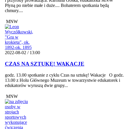
i przyrody prowadząca: Karolina Goska, edukatorka MNW
Płyną po niebie małe i duże.... Bohaterem spotkania będą
chmury....
MNW
2022-08-02 / 13:00
CZAS NA SZTUKĘ! WAKACJE
godz. 13.00 spotkanie z cyklu Czas na sztukę! Wakacje O godz.
13.00 z Holu Głównego Muzeum w towarzystwie edukatorek i
edukatorów wyruszą dwie grupy...
MNW