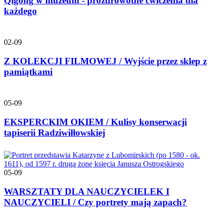
Qigong w muzeum - prozdrowotne ćwiczenia dla
każdego
02-09
Z KOLEKCJI FILMOWEJ / Wyjście przez sklep z
pamiątkami
05-09
EKSPERCKIM OKIEM / Kulisy konserwacji
tapiserii Radziwiłłowskiej
05-09
WARSZTATY DLA NAUCZYCIELEK I
NAUCZYCIELI / Czy portrety mają zapach?