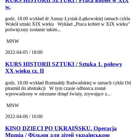
KURS HISTORII SZTUKI / Praca kobiet w XIX
w.
godz. 18.00 wykład dr Annay Łysiak-Łątkowskiej ramach cyklu
Wokół sztuki XIX wieku Wykład „Praca kobiet w XIX wieku”
poświęcony zostanie takim...
MNW
2022-04-05 / 18:00
KURS HISTORII SZTUKI / Sztuka 1. połowy
XX wieku cz. II
godz. 18.00 wykład Romualdy Radwańskiej w ramach cyklu Od
piramid do abstrakcji W tym czasie odbiorca został
wprowadzony w nieznane dotąd światy, zrywające z...
MNW
2022-04-06 / 16:00
KINO DZIECI PO UKRAIŃSKU. Operacja
Mumia / Фільми для дітей українською