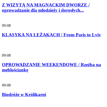
Z WIZYTĄ NA MAGNACKIM DWORZE /
oprowadzanie dla młodzieży i dorosłych...
09-08
KLASYKA NA LEŻAKACH / From Paris to Lviv
09-08
OPROWADZANIE WEEKENDOWE / Rzeźba na
meblościankę
09-08
Biodróże w Królikarni