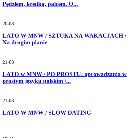
Pędzlem, kredką, palcem. O...
20-08
LATO W MNW / SZTUKA NA WAKACJACH /
Na drugim planie
21-08
LATO w MNW / PO PROSTU: oprowadzania w
prostym języku polskim /...
21-08
LATO W MNW / SLOW DATING