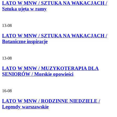
LATO W MNW / SZTUKA NA WAKACJACH /
Sztuka ujęta w ramy
13-08
LATO W MNW / SZTUKA NA WAKACJACH /
Botaniczne inspiracje
13-08
LATO W MNW / MUZYKOTERAPIA DLA
SENIORÓW / Morskie opowieści
16-08
LATO W MNW / RODZINNE NIEDZIELE /
Legendy warszawskie