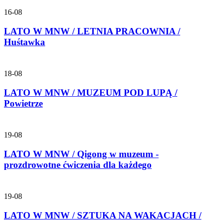
16-08
LATO W MNW / LETNIA PRACOWNIA /
Huśtawka
18-08
LATO W MNW / MUZEUM POD LUPĄ /
Powietrze
19-08
LATO W MNW / Qigong w muzeum -
prozdrowotne ćwiczenia dla każdego
19-08
LATO W MNW / SZTUKA NA WAKACJACH /