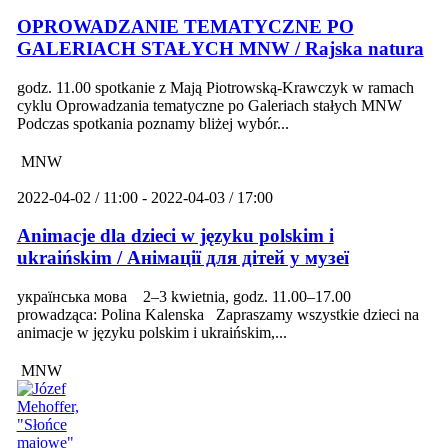
OPROWADZANIE TEMATYCZNE PO
GALERIACH STAŁYCH MNW / Rajska natura
godz. 11.00 spotkanie z Mają Piotrowską-Krawczyk w ramach
cyklu Oprowadzania tematyczne po Galeriach stałych MNW
Podczas spotkania poznamy bliżej wybór...
MNW
2022-04-02 / 11:00 - 2022-04-03 / 17:00
Animacje dla dzieci w języku polskim i
ukraińskim / Анімації для дітей у музеї
українська мова 2–3 kwietnia, godz. 11.00–17.00
prowadząca: Polina Kalenska Zapraszamy wszystkie dzieci na
animacje w języku polskim i ukraińskim,...
MNW