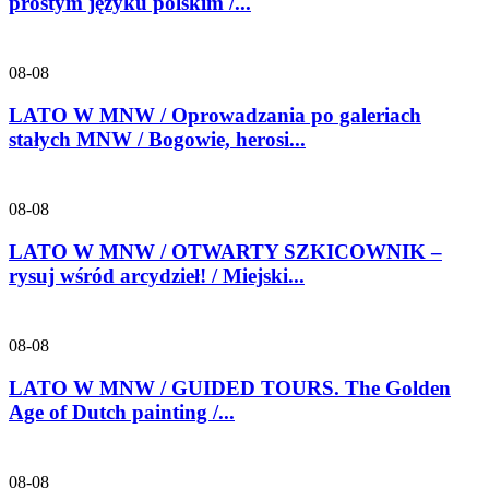
prostym języku polskim /...
08-08
LATO W MNW / Oprowadzania po galeriach
stałych MNW / Bogowie, herosi...
08-08
LATO W MNW / OTWARTY SZKICOWNIK –
rysuj wśród arcydzieł! / Miejski...
08-08
LATO W MNW / GUIDED TOURS. The Golden
Age of Dutch painting /...
08-08