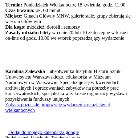
Termin:
Poniedziałek Wielkanocny, 18 kwietnia, godz. 11.00
Czas trwania:
ok. 60 minut
Miejsce:
Gmach Główny MNW, galerie stałe, grupy zbierają się
w Holu Głównym
Dla kogo:
młodzież, dorośli i seniorzy
Zasady udziału:
bilety w cenie 20 lub 10 zł dostępne w kasie i
on-line od godz. 10.00 we wtorek poprzedzający wydarzenie
Karolina Zalewska
– absolwentka Instytutu Historii Sztuki
Uniwersytetu Warszawskiego, edukatorka w Muzeum
Narodowym w Warszawie. Specjalizuje się w kwerendach
archiwalnych i opracowaniach zabytków na potrzeby prac
konserwatorskich, specjalistka w zakresie organizacji wystaw i
pozyskiwania funduszy unijnych.
Zobacz pozostałe propozycje wydarzeń z okazji świąt
wielkanocnych
Dodaj do mojego kalendarza google
Podaj e-mail i hasło do Twojego konta