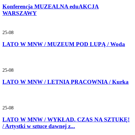
Konferencja MUZEALNA eduAKCJA
WARSZAWY
25-08
LATO W MNW / MUZEUM POD LUPĄ / Woda
25-08
LATO W MNW / LETNIA PRACOWNIA / Kurka
25-08
LATO W MNW / WYKŁAD. CZAS NA SZTUKĘ!
/ Artystki w sztuce dawnej z...