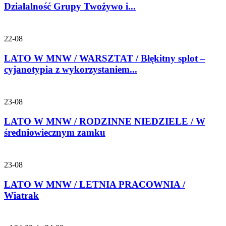
Działalność Grupy Twożywo i...
22-08
LATO W MNW / WARSZTAT / Błękitny splot –
cyjanotypia z wykorzystaniem...
23-08
LATO W MNW / RODZINNE NIEDZIELE / W
średniowiecznym zamku
23-08
LATO W MNW / LETNIA PRACOWNIA /
Wiatrak