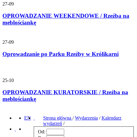
27-09
OPROWADZANIE WEEKENDOWE / Rzeźba na
meblościankę
27-09
Oprowadzanie po Parku Rzeźby w Królikarni
25-10
OPROWADZANIE KURATORSKIE / Rzeźba na
meblościankę
EN
Strona główna
/
Wydarzenia
/
Kalendarz
wydarzeń
/
Od: