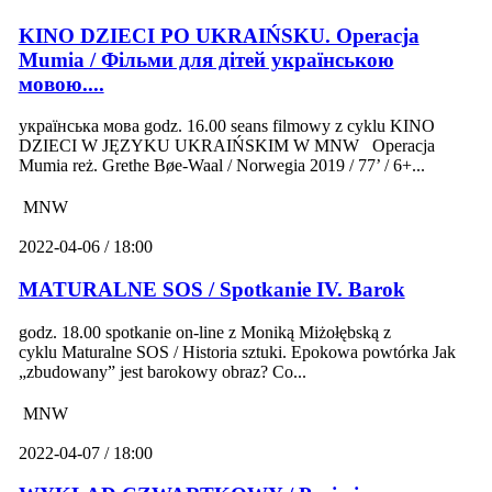
KINO DZIECI PO UKRAIŃSKU. Operacja
Mumia / Фільми для дітей українською
мовою....
українська мова godz. 16.00 seans filmowy z cyklu KINO
DZIECI W JĘZYKU UKRAIŃSKIM W MNW Operacja
Mumia reż. Grethe Bøe-Waal / Norwegia 2019 / 77’ / 6+...
MNW
2022-04-06 / 18:00
MATURALNE SOS / Spotkanie IV. Barok
godz. 18.00 spotkanie on-line z Moniką Miżołębską z
cyklu Maturalne SOS / Historia sztuki. Epokowa powtórka Jak
„zbudowany” jest barokowy obraz? Co...
MNW
2022-04-07 / 18:00