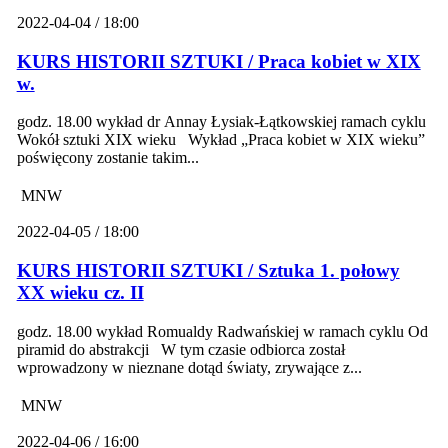
2022-04-04 / 18:00
KURS HISTORII SZTUKI / Praca kobiet w XIX
w.
godz. 18.00 wykład dr Annay Łysiak-Łątkowskiej ramach cyklu
Wokół sztuki XIX wieku Wykład „Praca kobiet w XIX wieku”
poświęcony zostanie takim...
MNW
2022-04-05 / 18:00
KURS HISTORII SZTUKI / Sztuka 1. połowy
XX wieku cz. II
godz. 18.00 wykład Romualdy Radwańskiej w ramach cyklu Od
piramid do abstrakcji W tym czasie odbiorca został
wprowadzony w nieznane dotąd światy, zrywające z...
MNW
2022-04-06 / 16:00