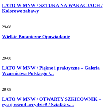
LATO W MNW / SZTUKA NA WAKACJACH /
Kolorowe zabawy
29-08
Wielkie Botaniczne Opowiadanie
29-08
LATO W MNW / Piękne i praktyczne – Galeria
Wzornictwa Polskiego /...
29-08
LATO W MNW / OTWARTY SZKICOWNIK –
rysuj wśród arcydzieł! / Sztafaż w...