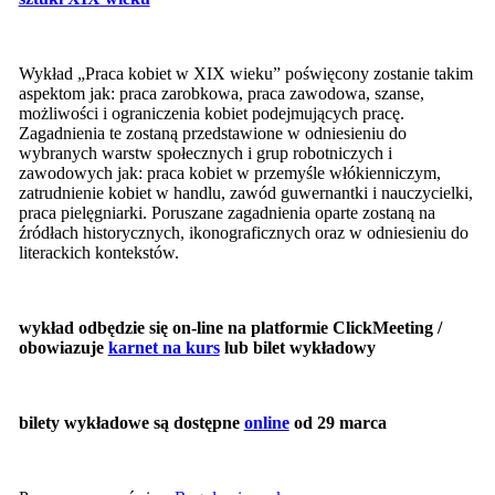
Wykład „Praca kobiet w XIX wieku” poświęcony zostanie takim
aspektom jak: praca zarobkowa, praca zawodowa, szanse,
możliwości i ograniczenia kobiet podejmujących pracę.
Zagadnienia te zostaną przedstawione w odniesieniu do
wybranych warstw społecznych i grup robotniczych i
zawodowych jak: praca kobiet w przemyśle włókienniczym,
zatrudnienie kobiet w handlu, zawód guwernantki i nauczycielki,
praca pielęgniarki. Poruszane zagadnienia oparte zostaną na
źródłach historycznych, ikonograficznych oraz w odniesieniu do
literackich kontekstów.
wykład odbędzie się
on-line na platformie ClickMeeting /
obowiazuje
karnet na kurs
lub bilet wykładowy
bilety
wykładowe są dostępne
online
od 29 marca