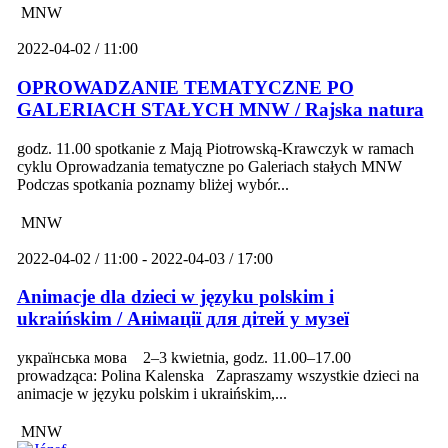
MNW
2022-04-02 / 11:00
OPROWADZANIE TEMATYCZNE PO
GALERIACH STAŁYCH MNW / Rajska natura
godz. 11.00 spotkanie z Mają Piotrowską-Krawczyk w ramach
cyklu Oprowadzania tematyczne po Galeriach stałych MNW
Podczas spotkania poznamy bliżej wybór...
MNW
2022-04-02 / 11:00 - 2022-04-03 / 17:00
Animacje dla dzieci w języku polskim i
ukraińskim / Анімації для дітей у музеї
українська мова 2–3 kwietnia, godz. 11.00–17.00
prowadząca: Polina Kalenska Zapraszamy wszystkie dzieci na
animacje w języku polskim i ukraińskim,...
MNW