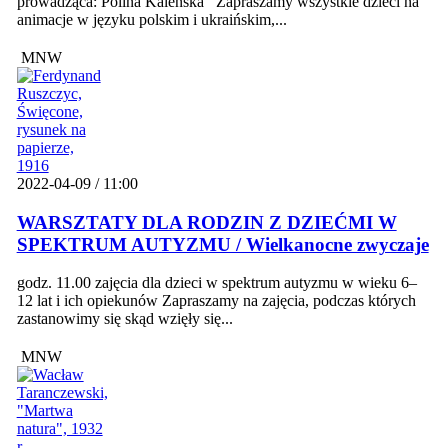
prowadząca: Polina Kalenska Zapraszamy wszystkie dzieci na
animacje w języku polskim i ukraińskim,...
MNW
2022-04-09 / 11:00
WARSZTATY DLA RODZIN Z DZIEĆMI W
SPEKTRUM AUTYZMU / Wielkanocne zwyczaje
godz. 11.00 zajęcia dla dzieci w spektrum autyzmu w wieku 6–
12 lat i ich opiekunów Zapraszamy na zajęcia, podczas których
zastanowimy się skąd wzięły się...
MNW