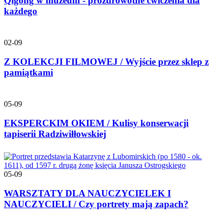
Qigong w muzeum - prozdrowotne ćwiczenia dla
każdego
02-09
Z KOLEKCJI FILMOWEJ / Wyjście przez sklep z
pamiątkami
05-09
EKSPERCKIM OKIEM / Kulisy konserwacji
tapiserii Radziwiłłowskiej
05-09
WARSZTATY DLA NAUCZYCIELEK I
NAUCZYCIELI / Czy portrety mają zapach?