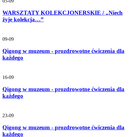
05-09
WARSZTATY KOLEKCJONERSKIE / „Niech
żyje kolekcja…”
09-09
Qigong w muzeum - prozdrowotne ćwiczenia dla
każdego
16-09
Qigong w muzeum - prozdrowotne ćwiczenia dla
każdego
23-09
Qigong w muzeum - prozdrowotne ćwiczenia dla
każdego