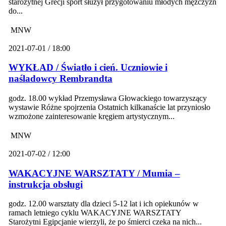
starożytnej Grecji sport służył przygotowaniu młodych mężczyzn
do...
MNW
2021-07-01 / 18:00
WYKŁAD / Światło i cień. Uczniowie i
naśladowcy Rembrandta
godz. 18.00 wykład Przemysława Głowackiego towarzyszący
wystawie Różne spojrzenia Ostatnich kilkanaście lat przyniosło
wzmożone zainteresowanie kręgiem artystycznym...
MNW
2021-07-02 / 12:00
WAKACYJNE WARSZTATY / Mumia –
instrukcja obsługi
godz. 12.00 warsztaty dla dzieci 5-12 lat i ich opiekunów w
ramach letniego cyklu WAKACYJNE WARSZTATY
Starożytni Egipcjanie wierzyli, że po śmierci czeka na nich...