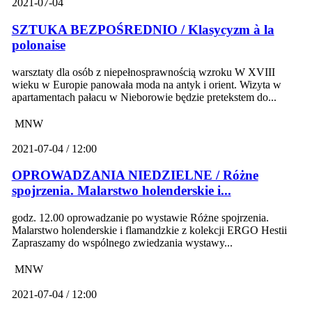
2021-07-04
SZTUKA BEZPOŚREDNIO / Klasycyzm à la
polonaise
warsztaty dla osób z niepełnosprawnością wzroku W XVIII
wieku w Europie panowała moda na antyk i orient. Wizyta w
apartamentach pałacu w Nieborowie będzie pretekstem do...
MNW
2021-07-04 / 12:00
OPROWADZANIA NIEDZIELNE / Różne
spojrzenia. Malarstwo holenderskie i...
godz. 12.00 oprowadzanie po wystawie Różne spojrzenia.
Malarstwo holenderskie i flamandzkie z kolekcji ERGO Hestii
Zapraszamy do wspólnego zwiedzania wystawy...
MNW
2021-07-04 / 12:00