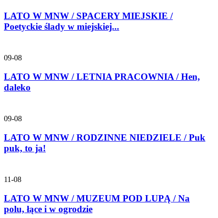
LATO W MNW / SPACERY MIEJSKIE /
Poetyckie ślady w miejskiej...
09-08
LATO W MNW / LETNIA PRACOWNIA / Hen,
daleko
09-08
LATO W MNW / RODZINNE NIEDZIELE / Puk
puk, to ja!
11-08
LATO W MNW / MUZEUM POD LUPĄ / Na
polu, łące i w ogrodzie