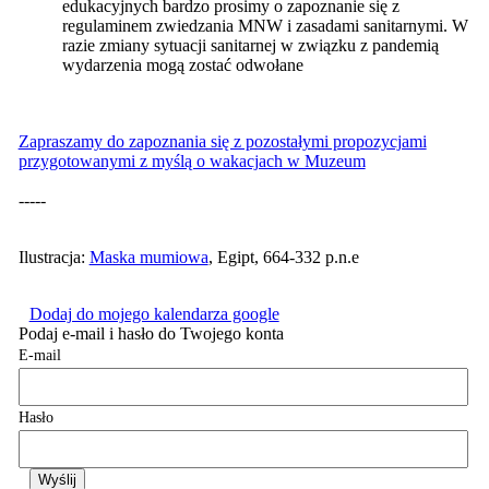
edukacyjnych bardzo prosimy o zapoznanie się z
regulaminem zwiedzania MNW i zasadami sanitarnymi. W
razie zmiany sytuacji sanitarnej w związku z pandemią
wydarzenia mogą zostać odwołane
Zapraszamy do zapoznania się z pozostałymi propozycjami
przygotowanymi z myślą o wakacjach w Muzeum
-----
Ilustracja:
Maska mumiowa
, Egipt, 664-332 p.n.e
Dodaj do mojego kalendarza google
Podaj e-mail i hasło do Twojego konta
E-mail
Hasło