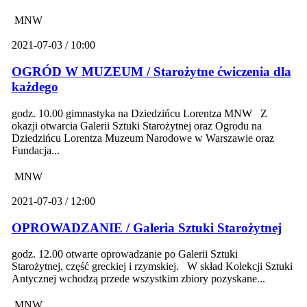
MNW
2021-07-03 / 10:00
OGRÓD W MUZEUM / Starożytne ćwiczenia dla
każdego
godz. 10.00 gimnastyka na Dziedzińcu Lorentza MNW Z
okazji otwarcia Galerii Sztuki Starożytnej oraz Ogrodu na
Dziedzińcu Lorentza Muzeum Narodowe w Warszawie oraz
Fundacja...
MNW
2021-07-03 / 12:00
OPROWADZANIE / Galeria Sztuki Starożytnej
godz. 12.00 otwarte oprowadzanie po Galerii Sztuki
Starożytnej, część greckiej i rzymskiej. W skład Kolekcji Sztuki
Antycznej wchodzą przede wszystkim zbiory pozyskane...
MNW