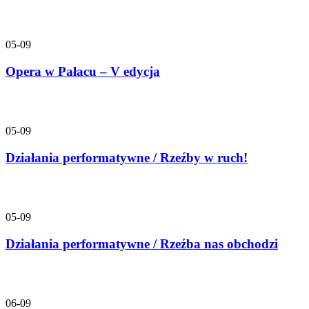
05-09
Opera w Pałacu – V edycja
05-09
Działania performatywne / Rzeźby w ruch!
05-09
Działania performatywne / Rzeźba nas obchodzi
06-09