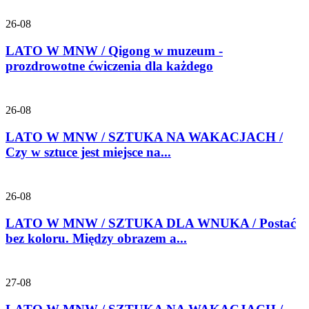
26-08
LATO W MNW / Qigong w muzeum -
prozdrowotne ćwiczenia dla każdego
26-08
LATO W MNW / SZTUKA NA WAKACJACH /
Czy w sztuce jest miejsce na...
26-08
LATO W MNW / SZTUKA DLA WNUKA / Postać
bez koloru. Między obrazem a...
27-08