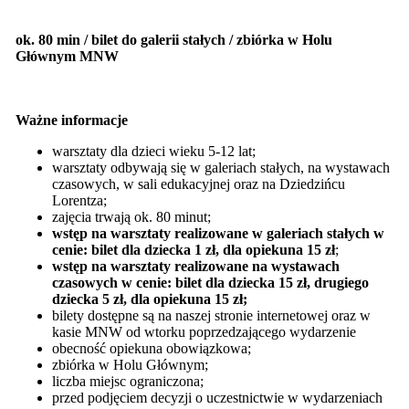
ok. 80 min / bilet do galerii stałych / zbiórka w Holu
Głównym MNW
Ważne informacje
warsztaty dla dzieci wieku 5-12 lat;
warsztaty odbywają się w galeriach stałych, na wystawach
czasowych, w sali edukacyjnej oraz na Dziedzińcu
Lorentza;
zajęcia trwają ok. 80 minut;
wstęp na warsztaty realizowane w galeriach stałych w
cenie: bilet dla dziecka 1 zł, dla opiekuna 15 zł
;
wstęp na warsztaty realizowane na wystawach
czasowych w cenie: bilet dla dziecka 15 zł, drugiego
dziecka 5 zł, dla opiekuna 15 zł;
bilety dostępne są na naszej stronie internetowej oraz w
kasie MNW od wtorku poprzedzającego wydarzenie
obecność opiekuna obowiązkowa;
zbiórka w Holu Głównym;
liczba miejsc ograniczona;
przed podjęciem decyzji o uczestnictwie w wydarzeniach