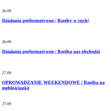
26-09
Działania performatywne / Rzeźby w ruch!
26-09
Działania performatywne / Rzeźba nas obchodzi
27-09
OPROWADZANIE WEEKENDOWE / Rzeźba na
meblościankę
27-09