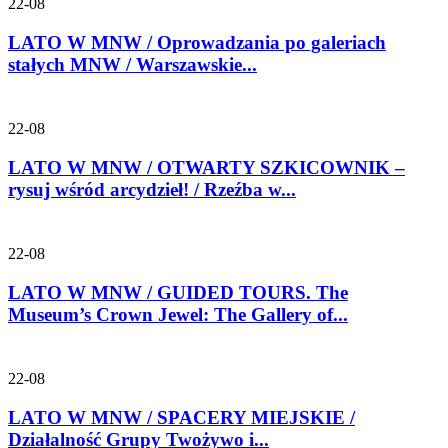
22-08
LATO W MNW / Oprowadzania po galeriach
stałych MNW / Warszawskie...
22-08
LATO W MNW / OTWARTY SZKICOWNIK –
rysuj wśród arcydzieł! / Rzeźba w...
22-08
LATO W MNW / GUIDED TOURS. The
Museum’s Crown Jewel: The Gallery of...
22-08
LATO W MNW / SPACERY MIEJSKIE /
Działalność Grupy Twożywo i...