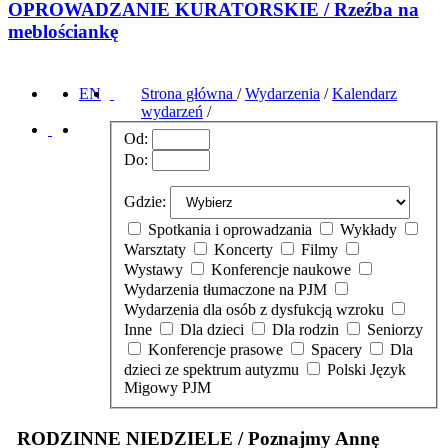
OPROWADZANIE KURATORSKIE / Rzeźba na
meblościankę
EN
Strona główna
/
Wydarzenia
/
Kalendarz
wydarzeń
/
Od:
Do:
Gdzie:
Spotkania i oprowadzania
Wykłady
Warsztaty
Koncerty
Filmy
Wystawy
Konferencje naukowe
Wydarzenia tłumaczone na PJM
Wydarzenia dla osób z dysfukcją wzroku
Inne
Dla dzieci
Dla rodzin
Seniorzy
Konferencje prasowe
Spacery
Dla
dzieci ze spektrum autyzmu
Polski Język
Migowy PJM
RODZINNE NIEDZIELE / Poznajmy Annę