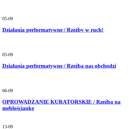
05-09
Działania performatywne / Rzeźby w ruch!
05-09
Działania performatywne / Rzeźba nas obchodzi
06-09
OPROWADZANIE KURATORSKIE / Rzeźba na
meblościankę
13-09