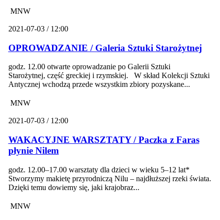
MNW
2021-07-03 / 12:00
OPROWADZANIE / Galeria Sztuki Starożytnej
godz. 12.00 otwarte oprowadzanie po Galerii Sztuki
Starożytnej, część greckiej i rzymskiej. W skład Kolekcji Sztuki
Antycznej wchodzą przede wszystkim zbiory pozyskane...
MNW
2021-07-03 / 12:00
WAKACYJNE WARSZTATY / Paczka z Faras
płynie Nilem
godz. 12.00–17.00 warsztaty dla dzieci w wieku 5–12 lat*
Stworzymy makietę przyrodniczą Nilu – najdłuższej rzeki świata.
Dzięki temu dowiemy się, jaki krajobraz...
MNW