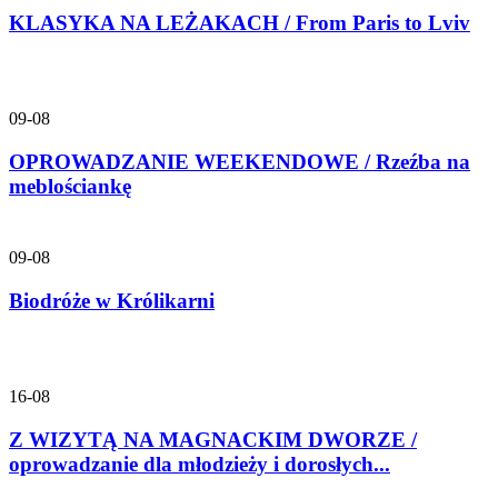
KLASYKA NA LEŻAKACH / From Paris to Lviv
09-08
OPROWADZANIE WEEKENDOWE / Rzeźba na
meblościankę
09-08
Biodróże w Królikarni
16-08
Z WIZYTĄ NA MAGNACKIM DWORZE /
oprowadzanie dla młodzieży i dorosłych...