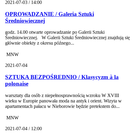
2021-07-03 / 14:00
OPROWADZANIE / Galeria Sztuki
Średniowiecznej
godz. 14.00 otwarte oprowadzanie po Galerii Sztuki
Średniowiecznej. W Galerii Sztuki Średniowiecznej znajdują się
głównie obiekty z okresu późnego...
MNW
2021-07-04
SZTUKA BEZPOŚREDNIO / Klasycyzm à la
polonaise
warsztaty dla osób z niepełnosprawnością wzroku W XVIII
wieku w Europie panowała moda na antyk i orient. Wizyta w
apartamentach pałacu w Nieborowie będzie pretekstem do...
MNW
2021-07-04 / 12:00