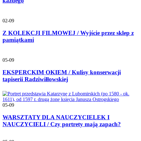
każdego
02-09
Z KOLEKCJI FILMOWEJ / Wyjście przez sklep z
pamiątkami
05-09
EKSPERCKIM OKIEM / Kulisy konserwacji
tapiserii Radziwiłłowskiej
05-09
WARSZTATY DLA NAUCZYCIELEK I
NAUCZYCIELI / Czy portrety mają zapach?