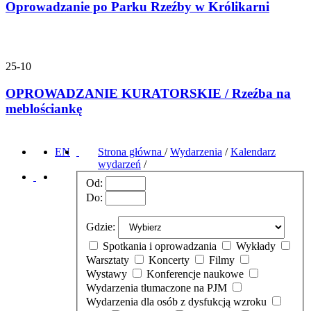
Oprowadzanie po Parku Rzeźby w Królikarni
25-10
OPROWADZANIE KURATORSKIE / Rzeźba na
meblościankę
EN
Strona główna
/
Wydarzenia
/
Kalendarz
wydarzeń
/
Od:
Do:
Gdzie:
Spotkania i oprowadzania
Wykłady
Warsztaty
Koncerty
Filmy
Wystawy
Konferencje naukowe
Wydarzenia tłumaczone na PJM
Wydarzenia dla osób z dysfukcją wzroku