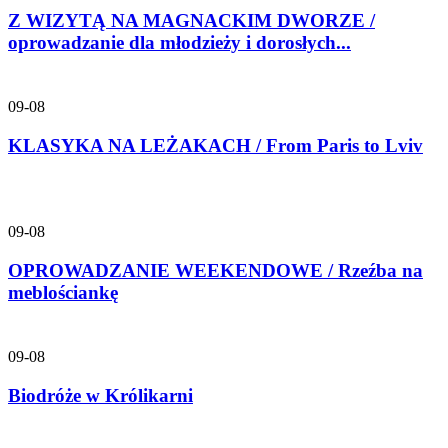
Z WIZYTĄ NA MAGNACKIM DWORZE /
oprowadzanie dla młodzieży i dorosłych...
09-08
KLASYKA NA LEŻAKACH / From Paris to Lviv
09-08
OPROWADZANIE WEEKENDOWE / Rzeźba na
meblościankę
09-08
Biodróże w Królikarni