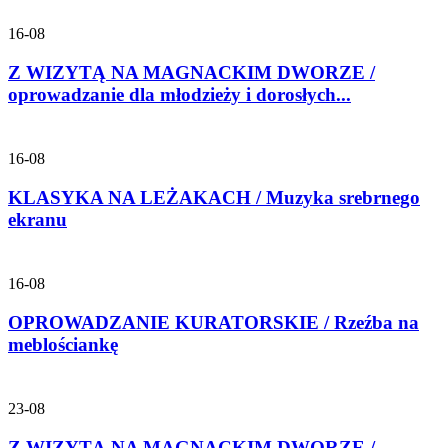
16-08
Z WIZYTĄ NA MAGNACKIM DWORZE /
oprowadzanie dla młodzieży i dorosłych...
16-08
KLASYKA NA LEŻAKACH / Muzyka srebrnego
ekranu
16-08
OPROWADZANIE KURATORSKIE / Rzeźba na
meblościankę
23-08
Z WIZYTĄ NA MAGNACKIM DWORZE /