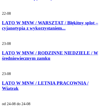
22-08
LATO W MNW / WARSZTAT / Błękitny splot –
cyjanotypia z wykorzystaniem...
23-08
LATO W MNW / RODZINNE NIEDZIELE / W
średniowiecznym zamku
23-08
LATO W MNW / LETNIA PRACOWNIA /
Wiatrak
od 24-08 do 24-08