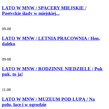
LATO W MNW / SPACERY MIEJSKIE /
Poetyckie ślady w miejskiej...
09-08
LATO W MNW / LETNIA PRACOWNIA / Hen,
daleko
09-08
LATO W MNW / RODZINNE NIEDZIELE / Puk
puk, to ja!
11-08
LATO W MNW / MUZEUM POD LUPĄ / Na
polu, łące i w ogrodzie