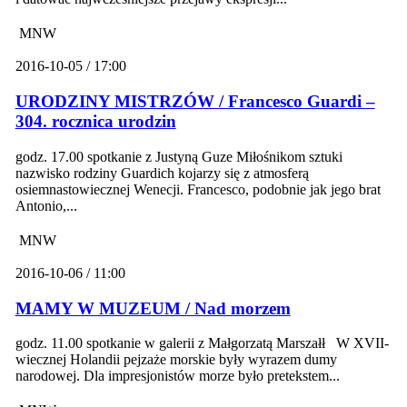
MNW
2016-10-05 / 17:00
URODZINY MISTRZÓW / Francesco Guardi –
304. rocznica urodzin
godz. 17.00 spotkanie z Justyną Guze Miłośnikom sztuki
nazwisko rodziny Guardich kojarzy się z atmosferą
osiemnastowiecznej Wenecji. Francesco, podobnie jak jego brat
Antonio,...
MNW
2016-10-06 / 11:00
MAMY W MUZEUM / Nad morzem
godz. 11.00 spotkanie w galerii z Małgorzatą Marszałł W XVII-
wiecznej Holandii pejzaże morskie były wyrazem dumy
narodowej. Dla impresjonistów morze było pretekstem...