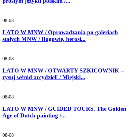
prostym języku polskim /...
08-08
LATO W MNW / Oprowadzania po galeriach
stałych MNW / Bogowie, herosi...
08-08
LATO W MNW / OTWARTY SZKICOWNIK –
rysuj wśród arcydzieł! / Miejski...
08-08
LATO W MNW / GUIDED TOURS. The Golden
Age of Dutch painting /...
08-08