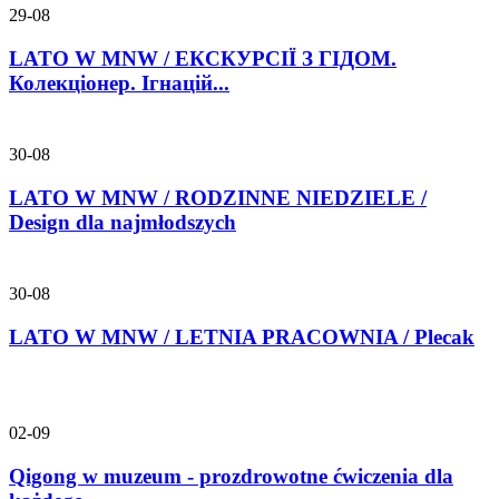
29-08
LATO W MNW / ЕКСКУРСІЇ З ГІДОМ.
Колекціонер. Ігнацій...
30-08
LATO W MNW / RODZINNE NIEDZIELE /
Design dla najmłodszych
30-08
LATO W MNW / LETNIA PRACOWNIA / Plecak
02-09
Qigong w muzeum - prozdrowotne ćwiczenia dla