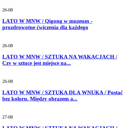
26-08
LATO W MNW / Qigong w muzeum -
prozdrowotne ćwiczenia dla każdego
26-08
LATO W MNW / SZTUKA NA WAKACJACH /
Czy w sztuce jest miejsce na...
26-08
LATO W MNW / SZTUKA DLA WNUKA / Postać
bez koloru. Między obrazem a...
27-08