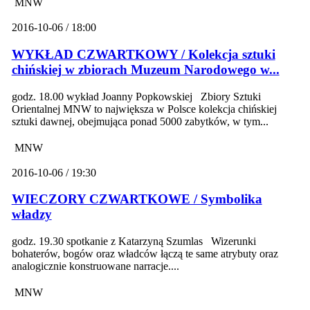
MNW
2016-10-06 / 18:00
WYKŁAD CZWARTKOWY / Kolekcja sztuki
chińskiej w zbiorach Muzeum Narodowego w...
godz. 18.00 wykład Joanny Popkowskiej Zbiory Sztuki
Orientalnej MNW to największa w Polsce kolekcja chińskiej
sztuki dawnej, obejmująca ponad 5000 zabytków, w tym...
MNW
2016-10-06 / 19:30
WIECZORY CZWARTKOWE / Symbolika
władzy
godz. 19.30 spotkanie z Katarzyną Szumlas Wizerunki
bohaterów, bogów oraz władców łączą te same atrybuty oraz
analogicznie konstruowane narracje....
MNW