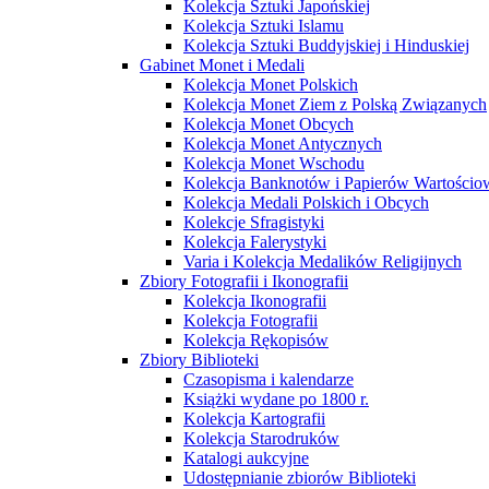
Kolekcja Sztuki Japońskiej
Kolekcja Sztuki Islamu
Kolekcja Sztuki Buddyjskiej i Hinduskiej
Gabinet Monet i Medali
Kolekcja Monet Polskich
Kolekcja Monet Ziem z Polską Związanych
Kolekcja Monet Obcych
Kolekcja Monet Antycznych
Kolekcja Monet Wschodu
Kolekcja Banknotów i Papierów Wartości
Kolekcja Medali Polskich i Obcych
Kolekcje Sfragistyki
Kolekcja Falerystyki
Varia i Kolekcja Medalików Religijnych
Zbiory Fotografii i Ikonografii
Kolekcja Ikonografii
Kolekcja Fotografii
Kolekcja Rękopisów
Zbiory Biblioteki
Czasopisma i kalendarze
Książki wydane po 1800 r.
Kolekcja Kartografii
Kolekcja Starodruków
Katalogi aukcyjne
Udostępnianie zbiorów Biblioteki