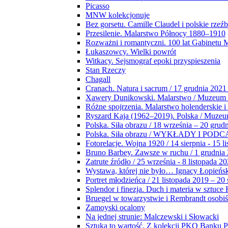
Picasso
MNW kolekcjonuje
Bez gorsetu. Camille Claudel i polskie rzeź
Przesilenie. Malarstwo Północy 1880–1910
Rozważni i romantyczni. 100 lat Gabinetu
Łukaszowcy. Wielki powrót
Witkacy. Sejsmograf epoki przyspieszenia
Stan Rzeczy
Chagall
Cranach. Natura i sacrum / 17 grudnia 2021
Xawery Dunikowski. Malarstwo / Muzeum 
Różne spojrzenia. Malarstwo holenderskie i
Ryszard Kaja (1962–2019). Polska / Muze
Polska. Siła obrazu / 18 września – 20 grud
Polska. Siła obrazu / WYKŁADY I POD
Fotorelacje. Wojna 1920 / 14 sierpnia - 15 l
Bruno Barbey. Zawsze w ruchu / 1 grudnia
Zatrute źródło / 25 września - 8 listopada 2
Wystawa, której nie było… Ignacy Łopieńs
Portret młodzieńca / 21 listopada 2019 – 20
Splendor i finezja. Duch i materia w sztuce 
Bruegel w towarzystwie i Rembrandt osobiś
Zamoyski ocalony
Na jednej strunie: Malczewski i Słowacki
Sztuka to wartość. Z kolekcji PKO Banku P