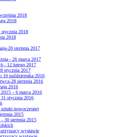
września 2018
maja 2018
1 stycznia 2018
nia 2018
maja-20 sierpnia 2017
cznia - 26 marca 2017
6 - 12 lutego 2017
 8 stycznia 2017
 16 października 2016
erwca-28 sierpnia 2016
maja 2016
da 2015 – 6 marca 2016
 31 stycznia 2016
ji
 sztuki nowoczesnej
ierpnia 2015
 - 30 sierpnia 2015
olskich
warzyszący wystawie
arzyszący wystawie