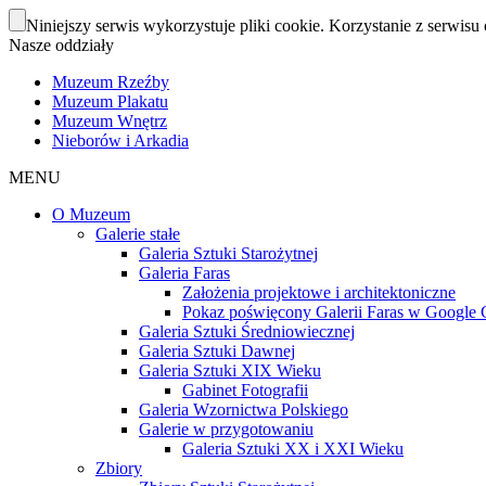
Niniejszy serwis wykorzystuje pliki cookie. Korzystanie z serwisu 
Nasze oddziały
Muzeum Rzeźby
Muzeum Plakatu
Muzeum Wnętrz
Nieborów i Arkadia
MENU
O Muzeum
Galerie stałe
Galeria Sztuki Starożytnej
Galeria Faras
Założenia projektowe i architektoniczne
Pokaz poświęcony Galerii Faras w Google Cu
Galeria Sztuki Średniowiecznej
Galeria Sztuki Dawnej
Galeria Sztuki XIX Wieku
Gabinet Fotografii
Galeria Wzornictwa Polskiego
Galerie w przygotowaniu
Galeria Sztuki XX i XXI Wieku
Zbiory