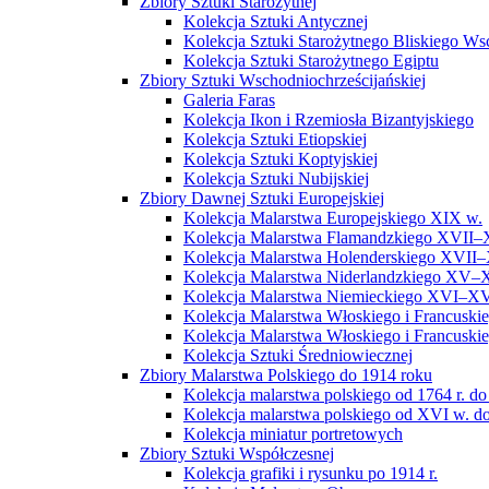
Zbiory Sztuki Starożytnej
Kolekcja Sztuki Antycznej
Kolekcja Sztuki Starożytnego Bliskiego W
Kolekcja Sztuki Starożytnego Egiptu
Zbiory Sztuki Wschodniochrześcijańskiej
Galeria Faras
Kolekcja Ikon i Rzemiosła Bizantyjskiego
Kolekcja Sztuki Etiopskiej
Kolekcja Sztuki Koptyjskiej
Kolekcja Sztuki Nubijskiej
Zbiory Dawnej Sztuki Europejskiej
Kolekcja Malarstwa Europejskiego XIX w.
Kolekcja Malarstwa Flamandzkiego XVII–
Kolekcja Malarstwa Holenderskiego XVII–
Kolekcja Malarstwa Niderlandzkiego XV–
Kolekcja Malarstwa Niemieckiego XVI–XV
Kolekcja Malarstwa Włoskiego i Francusk
Kolekcja Malarstwa Włoskiego i Francusk
Kolekcja Sztuki Średniowiecznej
Zbiory Malarstwa Polskiego do 1914 roku
Kolekcja malarstwa polskiego od 1764 r. do
Kolekcja malarstwa polskiego od XVI w. do
Kolekcja miniatur portretowych
Zbiory Sztuki Współczesnej
Kolekcja grafiki i rysunku po 1914 r.