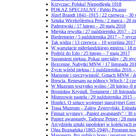
Krzycząc: Polska! Niepodległa 1918
POKAZ SPECJALNY / Pablo Picasso
Józef Brandt 1841–1915 / 22 czerwca – 30 
Sztuka Wicekrólestwa Peru / 2 marca - 20 
Paderewski / 17 lutego – 20 maja 2018
Miejska rewolta / 27 października 2017 – 2
Biedermeier / 5 października 2017 – 7 stycz
Tak widzą / 13 czerwca – 10 września 2017
W warsztacie niderlandzkiego mistrza / 18 
Podróż do Edo / 25 lutego – 7 maja 2017
Spragnieni piękna. Pokaz specjalny / 26 sty
Bezcenne. Nabytki MNW / 17 listopada 201
Życie wśród piękna / 1 października 2016 –
Marzenie i rzeczywistość. Gmach MNW / do
Brescia. Renesans na północy Włoch / 2 cz
W Muzeum wszystko wolno / 28 lutego–8 
Bronisław Krystall. Testament / 18 listopa
Mistrzowie pastelu / 29 października 2015 –
Hoplici. O sztuce wojennej starożytnej Grec
Trasa Muzeum – Zalew Zegrzyński. Estrada
Finisaż wystawy „Papież awangardy” / 30 s
Papież awangardy. Tadeusz Peiper / 28 maja
Arcydzieła sztuki japońskiej w kolekcjach p
Olga Boznańska (1865-1940) / Program to
Masoneria. Pro publico bono / program tow