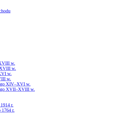
schodu
XVIII w.
XVIII w.
XVI w.
III w.
iego XIV–XVI w.
iego XVII–XVIII w.
 1914 r.
 1764 r.