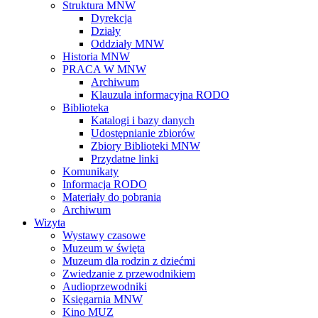
Struktura MNW
Dyrekcja
Działy
Oddziały MNW
Historia MNW
PRACA W MNW
Archiwum
Klauzula informacyjna RODO
Biblioteka
Katalogi i bazy danych
Udostępnianie zbiorów
Zbiory Biblioteki MNW
Przydatne linki
Komunikaty
Informacja RODO
Materiały do pobrania
Archiwum
Wizyta
Wystawy czasowe
Muzeum w święta
Muzeum dla rodzin z dziećmi
Zwiedzanie z przewodnikiem
Audioprzewodniki
Księgarnia MNW
Kino MUZ