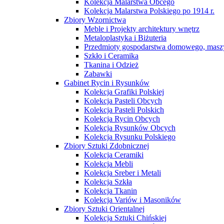
Kolekcja Malarstwa Obcego
Kolekcja Malarstwa Polskiego po 1914 r.
Zbiory Wzornictwa
Meble i Projekty architektury wnętrz
Metaloplastyka i Biżuteria
Przedmioty gospodarstwa domowego, maszy
Szkło i Ceramika
Tkanina i Odzież
Zabawki
Gabinet Rycin i Rysunków
Kolekcja Grafiki Polskiej
Kolekcja Pasteli Obcych
Kolekcja Pasteli Polskich
Kolekcja Rycin Obcych
Kolekcja Rysunków Obcych
Kolekcja Rysunku Polskiego
Zbiory Sztuki Zdobnicznej
Kolekcja Ceramiki
Kolekcja Mebli
Kolekcja Sreber i Metali
Kolekcja Szkła
Kolekcja Tkanin
Kolekcja Variów i Masoników
Zbiory Sztuki Orientalnej
Kolekcja Sztuki Chińskiej