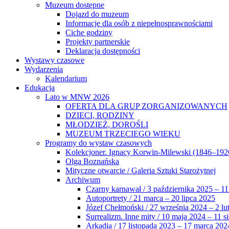
Muzeum dostępne
Dojazd do muzeum
Informacje dla osób z niepełnosprawnościami
Ciche godziny
Projekty partnerskie
Deklaracja dostępności
Wystawy czasowe
Wydarzenia
Kalendarium
Edukacja
Lato w MNW 2026
OFERTA DLA GRUP ZORGANIZOWANYCH
DZIECI, RODZINY
MŁODZIEŻ, DOROŚLI
MUZEUM TRZECIEGO WIEKU
Programy do wystaw czasowych
Kolekcjoner. Ignacy Korwin-Milewski (1846–192
Olga Boznańska
Mityczne otwarcie / Galeria Sztuki Starożytnej
Archiwum
Czarny karnawał / 3 października 2025 – 11
Autoportrety / 21 marca – 20 lipca 2025
Józef Chełmoński / 27 września 2024 – 2 lu
Surrealizm. Inne mity / 10 maja 2024 – 11 s
Arkadia / 17 listopada 2023 – 17 marca 202