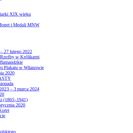
biarki XIX wieku
 Monet i Medali MNW
 – 27 lutego 2022
Rzeźby w Królikarni
 flamandzkie
um Plakatu w Wilanowie
nia 2020
CASTY
istopada
 2023 – 3 marca 2024
020
ki (1865–1941)
 stycznia 2020
Korei
cie
olskiego