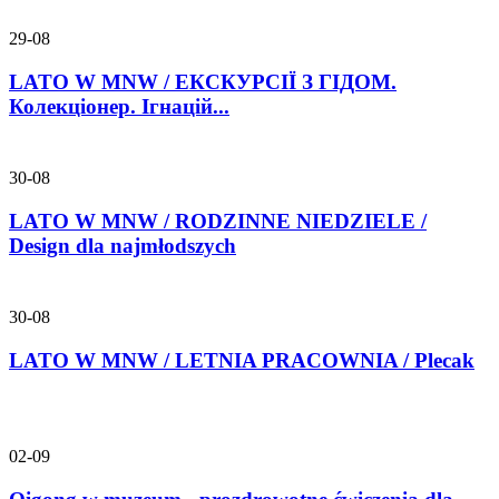
29-08
LATO W MNW / ЕКСКУРСІЇ З ГІДОМ.
Колекціонер. Ігнацій...
30-08
LATO W MNW / RODZINNE NIEDZIELE /
Design dla najmłodszych
30-08
LATO W MNW / LETNIA PRACOWNIA / Plecak
02-09