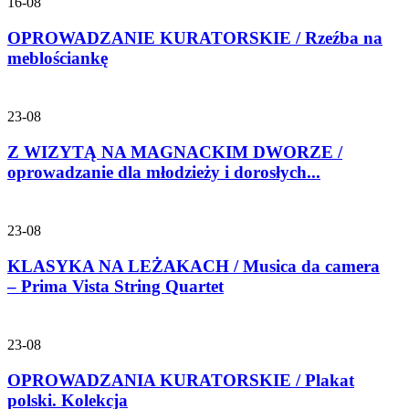
16-08
OPROWADZANIE KURATORSKIE / Rzeźba na
meblościankę
23-08
Z WIZYTĄ NA MAGNACKIM DWORZE /
oprowadzanie dla młodzieży i dorosłych...
23-08
KLASYKA NA LEŻAKACH / Musica da camera
– Prima Vista String Quartet
23-08
OPROWADZANIA KURATORSKIE / Plakat
polski. Kolekcja