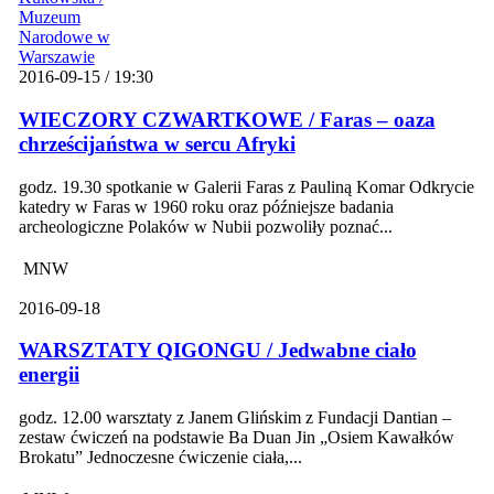
2016-09-15 / 19:30
WIECZORY CZWARTKOWE / Faras – oaza
chrześcijaństwa w sercu Afryki
godz. 19.30 spotkanie w Galerii Faras z Pauliną Komar Odkrycie
katedry w Faras w 1960 roku oraz późniejsze badania
archeologiczne Polaków w Nubii pozwoliły poznać...
MNW
2016-09-18
WARSZTATY QIGONGU / Jedwabne ciało
energii
godz. 12.00 warsztaty z Janem Glińskim z Fundacji Dantian –
zestaw ćwiczeń na podstawie Ba Duan Jin „Osiem Kawałków
Brokatu” Jednoczesne ćwiczenie ciała,...