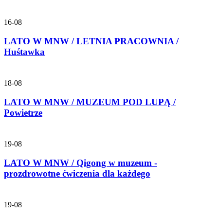
16-08
LATO W MNW / LETNIA PRACOWNIA /
Huśtawka
18-08
LATO W MNW / MUZEUM POD LUPĄ /
Powietrze
19-08
LATO W MNW / Qigong w muzeum -
prozdrowotne ćwiczenia dla każdego
19-08