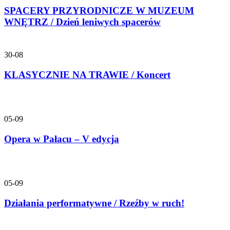
SPACERY PRZYRODNICZE W MUZEUM
WNĘTRZ / Dzień leniwych spacerów
30-08
KLASYCZNIE NA TRAWIE / Koncert
05-09
Opera w Pałacu – V edycja
05-09
Działania performatywne / Rzeźby w ruch!