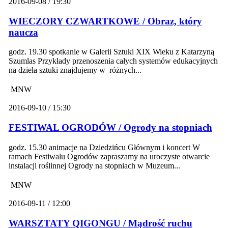
2016-09-08 / 19:30
WIECZORY CZWARTKOWE / Obraz, który
naucza
godz. 19.30 spotkanie w Galerii Sztuki XIX Wieku z Katarzyną
Szumlas Przykłady przenoszenia całych systemów edukacyjnych
na dzieła sztuki znajdujemy w różnych...
MNW
2016-09-10 / 15:30
FESTIWAL OGRODÓW / Ogrody na stopniach
godz. 15.30 animacje na Dziedzińcu Głównym i koncert W
ramach Festiwalu Ogrodów zapraszamy na uroczyste otwarcie
instalacji roślinnej Ogrody na stopniach w Muzeum...
MNW
2016-09-11 / 12:00
WARSZTATY QIGONGU / Mądrość ruchu