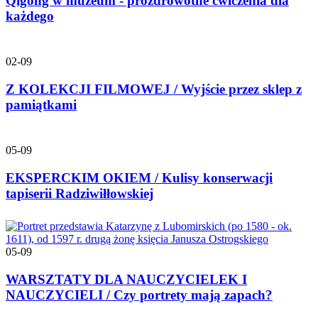
Qigong w muzeum - prozdrowotne ćwiczenia dla
każdego
02-09
Z KOLEKCJI FILMOWEJ / Wyjście przez sklep z
pamiątkami
05-09
EKSPERCKIM OKIEM / Kulisy konserwacji
tapiserii Radziwiłłowskiej
05-09
WARSZTATY DLA NAUCZYCIELEK I
NAUCZYCIELI / Czy portrety mają zapach?