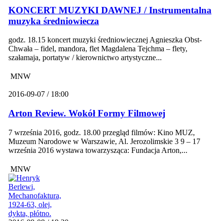
KONCERT MUZYKI DAWNEJ / Instrumentalna
muzyka średniowiecza
godz. 18.15 koncert muzyki średniowiecznej Agnieszka Obst-
Chwała – fidel, mandora, flet Magdalena Tejchma – flety,
szałamaja, portatyw / kierownictwo artystyczne...
MNW
2016-09-07 / 18:00
Arton Review. Wokół Formy Filmowej
7 września 2016, godz. 18.00 przegląd filmów: Kino MUZ,
Muzeum Narodowe w Warszawie, Al. Jerozolimskie 3 9 – 17
września 2016 wystawa towarzysząca: Fundacja Arton,...
MNW