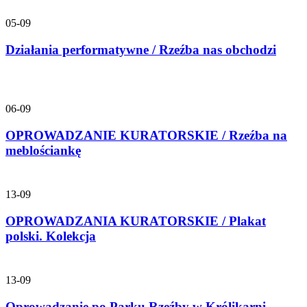
05-09
Działania performatywne / Rzeźba nas obchodzi
06-09
OPROWADZANIE KURATORSKIE / Rzeźba na
meblościankę
13-09
OPROWADZANIA KURATORSKIE / Plakat
polski. Kolekcja
13-09
Oprowadzanie po Parku Rzeźby w Królikarni