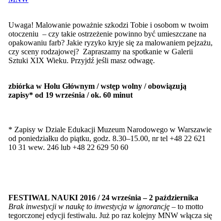
Uwaga! Malowanie poważnie szkodzi Tobie i osobom w twoim
otoczeniu – czy takie ostrzeżenie powinno być umieszczane na
opakowaniu farb? Jakie ryzyko kryje się za malowaniem pejzażu,
czy sceny rodzajowej? Zapraszamy na spotkanie w Galerii
Sztuki XIX Wieku. Przyjdź jeśli masz odwagę.
zbiórka w Holu Głównym / wstęp wolny / obowiązują
zapisy* od 19 września / ok. 60 minut
* Zapisy w Dziale Edukacji Muzeum Narodowego w Warszawie
od poniedziałku do piątku, godz. 8.30–15.00, nr tel +48 22 621
10 31 wew. 246 lub +48 22 629 50 60
FESTIWAL NAUKI 2016 / 24 września – 2 października
Brak inwestycji w naukę to inwestycja w ignorancję
– to motto
tegorczonej edycji festiwalu. Już po raz kolejny MNW włącza się