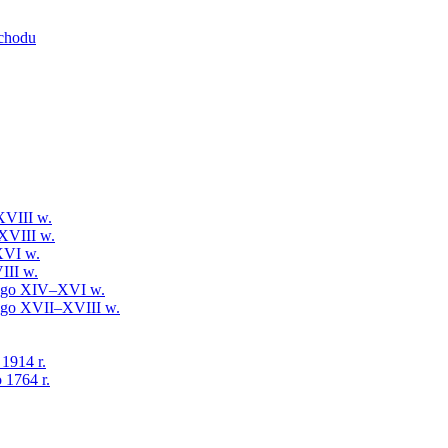
schodu
XVIII w.
XVIII w.
XVI w.
III w.
iego XIV–XVI w.
iego XVII–XVIII w.
 1914 r.
 1764 r.