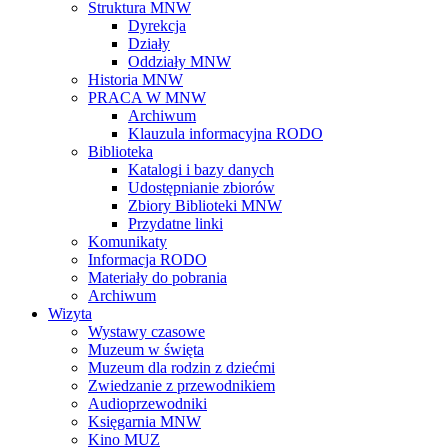
Struktura MNW
Dyrekcja
Działy
Oddziały MNW
Historia MNW
PRACA W MNW
Archiwum
Klauzula informacyjna RODO
Biblioteka
Katalogi i bazy danych
Udostępnianie zbiorów
Zbiory Biblioteki MNW
Przydatne linki
Komunikaty
Informacja RODO
Materiały do pobrania
Archiwum
Wizyta
Wystawy czasowe
Muzeum w święta
Muzeum dla rodzin z dziećmi
Zwiedzanie z przewodnikiem
Audioprzewodniki
Księgarnia MNW
Kino MUZ