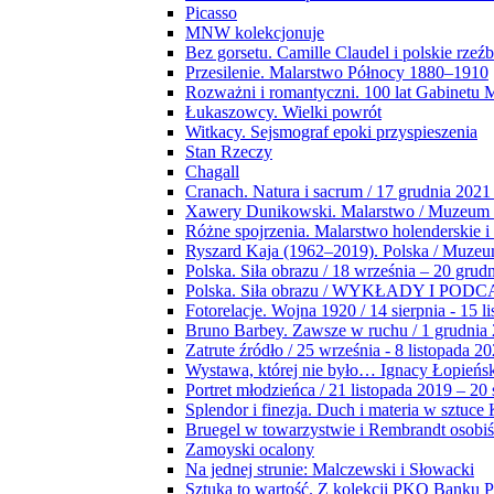
Picasso
MNW kolekcjonuje
Bez gorsetu. Camille Claudel i polskie rzeź
Przesilenie. Malarstwo Północy 1880–1910
Rozważni i romantyczni. 100 lat Gabinetu
Łukaszowcy. Wielki powrót
Witkacy. Sejsmograf epoki przyspieszenia
Stan Rzeczy
Chagall
Cranach. Natura i sacrum / 17 grudnia 2021
Xawery Dunikowski. Malarstwo / Muzeum 
Różne spojrzenia. Malarstwo holenderskie i
Ryszard Kaja (1962–2019). Polska / Muze
Polska. Siła obrazu / 18 września – 20 grud
Polska. Siła obrazu / WYKŁADY I POD
Fotorelacje. Wojna 1920 / 14 sierpnia - 15 l
Bruno Barbey. Zawsze w ruchu / 1 grudnia
Zatrute źródło / 25 września - 8 listopada 2
Wystawa, której nie było… Ignacy Łopieńs
Portret młodzieńca / 21 listopada 2019 – 20
Splendor i finezja. Duch i materia w sztuce 
Bruegel w towarzystwie i Rembrandt osobiś
Zamoyski ocalony
Na jednej strunie: Malczewski i Słowacki
Sztuka to wartość. Z kolekcji PKO Banku P