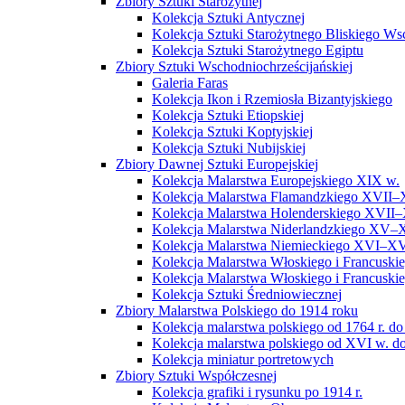
Zbiory Sztuki Starożytnej
Kolekcja Sztuki Antycznej
Kolekcja Sztuki Starożytnego Bliskiego W
Kolekcja Sztuki Starożytnego Egiptu
Zbiory Sztuki Wschodniochrześcijańskiej
Galeria Faras
Kolekcja Ikon i Rzemiosła Bizantyjskiego
Kolekcja Sztuki Etiopskiej
Kolekcja Sztuki Koptyjskiej
Kolekcja Sztuki Nubijskiej
Zbiory Dawnej Sztuki Europejskiej
Kolekcja Malarstwa Europejskiego XIX w.
Kolekcja Malarstwa Flamandzkiego XVII–
Kolekcja Malarstwa Holenderskiego XVII–
Kolekcja Malarstwa Niderlandzkiego XV–
Kolekcja Malarstwa Niemieckiego XVI–XV
Kolekcja Malarstwa Włoskiego i Francusk
Kolekcja Malarstwa Włoskiego i Francusk
Kolekcja Sztuki Średniowiecznej
Zbiory Malarstwa Polskiego do 1914 roku
Kolekcja malarstwa polskiego od 1764 r. do
Kolekcja malarstwa polskiego od XVI w. do
Kolekcja miniatur portretowych
Zbiory Sztuki Współczesnej
Kolekcja grafiki i rysunku po 1914 r.