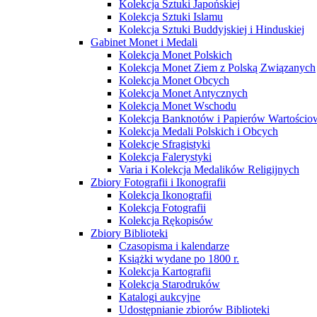
Kolekcja Sztuki Japońskiej
Kolekcja Sztuki Islamu
Kolekcja Sztuki Buddyjskiej i Hinduskiej
Gabinet Monet i Medali
Kolekcja Monet Polskich
Kolekcja Monet Ziem z Polską Związanych
Kolekcja Monet Obcych
Kolekcja Monet Antycznych
Kolekcja Monet Wschodu
Kolekcja Banknotów i Papierów Wartości
Kolekcja Medali Polskich i Obcych
Kolekcje Sfragistyki
Kolekcja Falerystyki
Varia i Kolekcja Medalików Religijnych
Zbiory Fotografii i Ikonografii
Kolekcja Ikonografii
Kolekcja Fotografii
Kolekcja Rękopisów
Zbiory Biblioteki
Czasopisma i kalendarze
Książki wydane po 1800 r.
Kolekcja Kartografii
Kolekcja Starodruków
Katalogi aukcyjne
Udostępnianie zbiorów Biblioteki