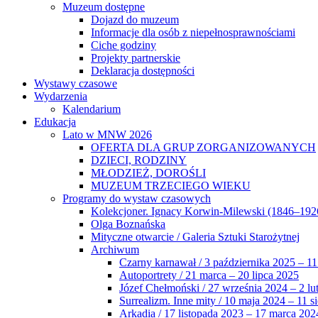
Muzeum dostępne
Dojazd do muzeum
Informacje dla osób z niepełnosprawnościami
Ciche godziny
Projekty partnerskie
Deklaracja dostępności
Wystawy czasowe
Wydarzenia
Kalendarium
Edukacja
Lato w MNW 2026
OFERTA DLA GRUP ZORGANIZOWANYCH
DZIECI, RODZINY
MŁODZIEŻ, DOROŚLI
MUZEUM TRZECIEGO WIEKU
Programy do wystaw czasowych
Kolekcjoner. Ignacy Korwin-Milewski (1846–192
Olga Boznańska
Mityczne otwarcie / Galeria Sztuki Starożytnej
Archiwum
Czarny karnawał / 3 października 2025 – 11
Autoportrety / 21 marca – 20 lipca 2025
Józef Chełmoński / 27 września 2024 – 2 lu
Surrealizm. Inne mity / 10 maja 2024 – 11 s
Arkadia / 17 listopada 2023 – 17 marca 202