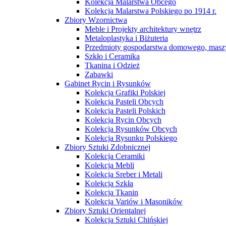
Kolekcja Malarstwa Obcego
Kolekcja Malarstwa Polskiego po 1914 r.
Zbiory Wzornictwa
Meble i Projekty architektury wnętrz
Metaloplastyka i Biżuteria
Przedmioty gospodarstwa domowego, maszy
Szkło i Ceramika
Tkanina i Odzież
Zabawki
Gabinet Rycin i Rysunków
Kolekcja Grafiki Polskiej
Kolekcja Pasteli Obcych
Kolekcja Pasteli Polskich
Kolekcja Rycin Obcych
Kolekcja Rysunków Obcych
Kolekcja Rysunku Polskiego
Zbiory Sztuki Zdobnicznej
Kolekcja Ceramiki
Kolekcja Mebli
Kolekcja Sreber i Metali
Kolekcja Szkła
Kolekcja Tkanin
Kolekcja Variów i Masoników
Zbiory Sztuki Orientalnej
Kolekcja Sztuki Chińskiej