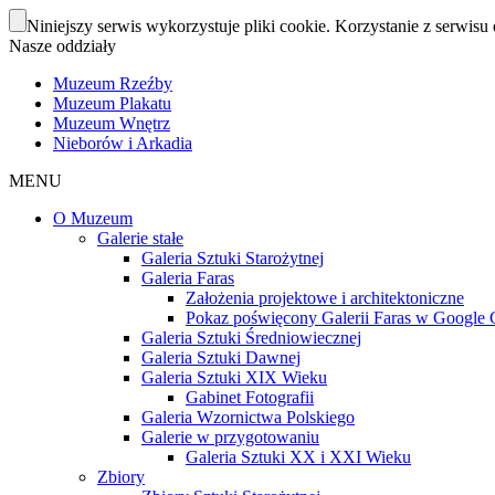
Niniejszy serwis wykorzystuje pliki cookie. Korzystanie z serwisu 
Nasze oddziały
Muzeum Rzeźby
Muzeum Plakatu
Muzeum Wnętrz
Nieborów i Arkadia
MENU
O Muzeum
Galerie stałe
Galeria Sztuki Starożytnej
Galeria Faras
Założenia projektowe i architektoniczne
Pokaz poświęcony Galerii Faras w Google Cu
Galeria Sztuki Średniowiecznej
Galeria Sztuki Dawnej
Galeria Sztuki XIX Wieku
Gabinet Fotografii
Galeria Wzornictwa Polskiego
Galerie w przygotowaniu
Galeria Sztuki XX i XXI Wieku
Zbiory