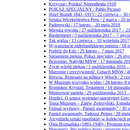
Krzycząc: Polska! Niepodległa 1918
POKAZ SPECJALNY / Pablo Picasso
Józef Brandt 1841–1915 / 22 czerwca – 30 
Sztuka Wicekrólestwa Peru / 2 marca - 20 
Paderewski / 17 lutego – 20 maja 2018
Miejska rewolta / 27 października 2017 – 2
Biedermeier / 5 października 2017 – 7 stycz
Tak widzą / 13 czerwca – 10 września 2017
W warsztacie niderlandzkiego mistrza / 18 
Podróż do Edo / 25 lutego – 7 maja 2017
Spragnieni piękna. Pokaz specjalny / 26 sty
Bezcenne. Nabytki MNW / 17 listopada 201
Życie wśród piękna / 1 października 2016 –
Marzenie i rzeczywistość. Gmach MNW / do
Brescia. Renesans na północy Włoch / 2 cz
W Muzeum wszystko wolno / 28 lutego–8 
Bronisław Krystall. Testament / 18 listopa
Mistrzowie pastelu / 29 października 2015 –
Hoplici. O sztuce wojennej starożytnej Grec
Trasa Muzeum – Zalew Zegrzyński. Estrada
Finisaż wystawy „Papież awangardy” / 30 s
Papież awangardy. Tadeusz Peiper / 28 maja
Arcydzieła sztuki japońskiej w kolekcjach p
Olga Boznańska (1865-1940) / Program to
Masoneria. Pro publico bono / program tow