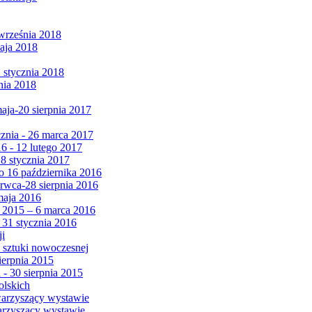
września 2018
maja 2018
1 stycznia 2018
nia 2018
maja-20 sierpnia 2017
cznia - 26 marca 2017
6 - 12 lutego 2017
 8 stycznia 2017
 16 października 2016
erwca-28 sierpnia 2016
maja 2016
da 2015 – 6 marca 2016
 31 stycznia 2016
ji
 sztuki nowoczesnej
ierpnia 2015
 - 30 sierpnia 2015
olskich
warzyszący wystawie
arzyszący wystawie