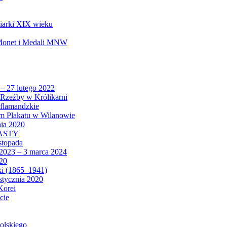
biarki XIX wieku
 Monet i Medali MNW
 – 27 lutego 2022
Rzeźby w Królikarni
 flamandzkie
um Plakatu w Wilanowie
nia 2020
CASTY
istopada
 2023 – 3 marca 2024
020
ki (1865–1941)
 stycznia 2020
Korei
cie
olskiego