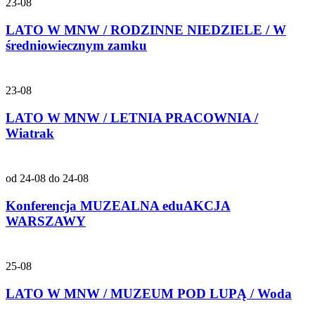
23-08
LATO W MNW / RODZINNE NIEDZIELE / W
średniowiecznym zamku
23-08
LATO W MNW / LETNIA PRACOWNIA /
Wiatrak
od 24-08 do 24-08
Konferencja MUZEALNA eduAKCJA
WARSZAWY
25-08
LATO W MNW / MUZEUM POD LUPĄ / Woda