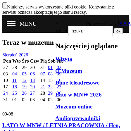
Niniejszy serwis wykorzystuje pliki cookie. Korzystanie z
serwisu oznacza akceptację tego stanu rzeczy.
Nasze oddziały
MENU
x
A
A
A
szukaj
Teraz w muzeum
Najczęściej oglądane
Sierpień 2026
Wizyta
Pon
Wto
Śro
Czw
Pią
Sob
Nie
27
28
29
30
31
01
02
O Muzeum
03
04
05
06
07
08
09
10
11
12
13
14
15
16
Dane teleadresowe
17
18
19
20
21
22
23
24
25
26
27
28
29
30
Lato w MNW 2026
31
01
02
03
04
05
06
Muzeum online
09-08
Audioprzewodniki
LATO W MNW / LETNIA PRACOWNIA / Hen,