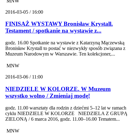
MNW
2016-03-05 / 16:00
FINISAŻ WYSTAWY Bronisław Krystall.
Testament / spotkanie na wystawie z...
godz. 16.00 Spotkanie na wystawie z Katarzyną Mączewską
Bronisław Krystall to postać w niezwykły sposób związana z
Muzeum Narodowym w Warszawie. Ten kolekcjoner,...
MNW
2016-03-06 / 11:00
NIEDZIELE W KOLORZE. W Muzeum
wszystko wolno / Zmieniaj modę!
godz. 11.00 warsztaty dla rodzin z dziećmi 5–12 lat w ramach
cyklu NIEDZIELE W KOLORZE NIEDZIELA Z GRUPĄ
ZIELONĄ / 6 marca 2016, godz. 11.00–16.00 Tematem...
MNW