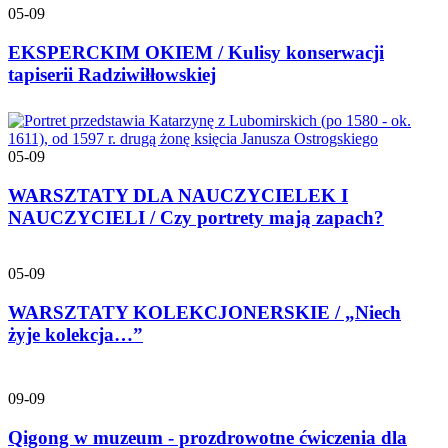
05-09
EKSPERCKIM OKIEM / Kulisy konserwacji
tapiserii Radziwiłłowskiej
05-09
WARSZTATY DLA NAUCZYCIELEK I
NAUCZYCIELI / Czy portrety mają zapach?
05-09
WARSZTATY KOLEKCJONERSKIE / „Niech
żyje kolekcja…”
09-09
Qigong w muzeum - prozdrowotne ćwiczenia dla