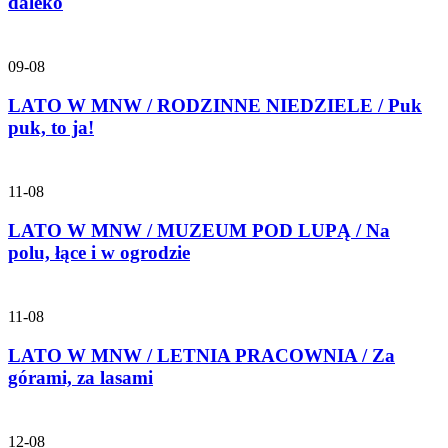
daleko
09-08
LATO W MNW / RODZINNE NIEDZIELE / Puk
puk, to ja!
11-08
LATO W MNW / MUZEUM POD LUPĄ / Na
polu, łące i w ogrodzie
11-08
LATO W MNW / LETNIA PRACOWNIA / Za
górami, za lasami
12-08