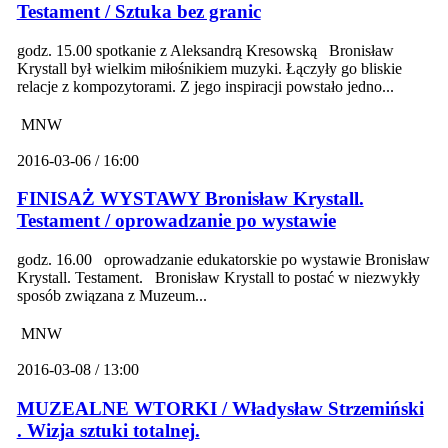
Testament / Sztuka bez granic
godz. 15.00 spotkanie z Aleksandrą Kresowską Bronisław
Krystall był wielkim miłośnikiem muzyki. Łączyły go bliskie
relacje z kompozytorami. Z jego inspiracji powstało jedno...
MNW
2016-03-06 / 16:00
FINISAŻ WYSTAWY Bronisław Krystall.
Testament / oprowadzanie po wystawie
godz. 16.00 oprowadzanie edukatorskie po wystawie Bronisław
Krystall. Testament. Bronisław Krystall to postać w niezwykły
sposób związana z Muzeum...
MNW
2016-03-08 / 13:00
MUZEALNE WTORKI / Władysław Strzemiński
. Wizja sztuki totalnej.