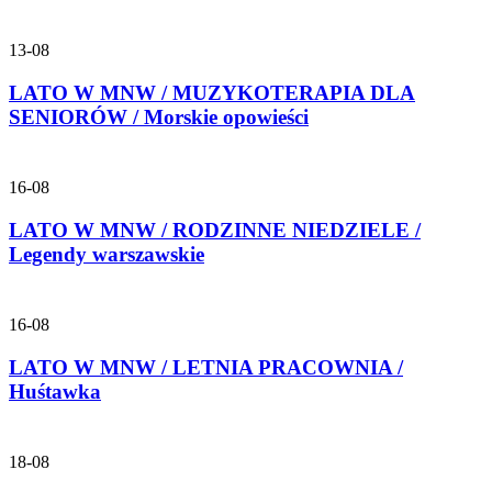
13-08
LATO W MNW / MUZYKOTERAPIA DLA
SENIORÓW / Morskie opowieści
16-08
LATO W MNW / RODZINNE NIEDZIELE /
Legendy warszawskie
16-08
LATO W MNW / LETNIA PRACOWNIA /
Huśtawka
18-08