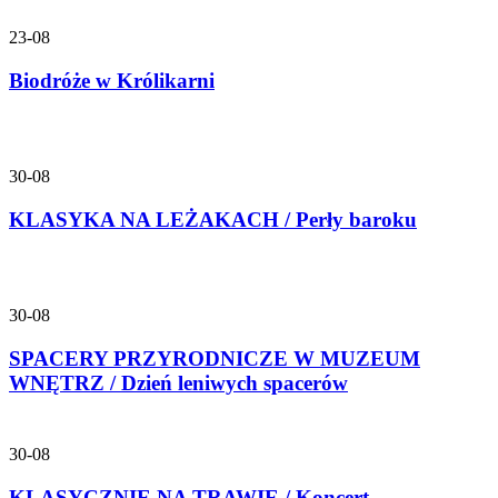
23-08
Biodróże w Królikarni
30-08
KLASYKA NA LEŻAKACH / Perły baroku
30-08
SPACERY PRZYRODNICZE W MUZEUM
WNĘTRZ / Dzień leniwych spacerów
30-08
KLASYCZNIE NA TRAWIE / Koncert