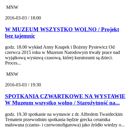
MNW
2016-03-03 / 18:00
W MUZEUM WSZYSTKO WOLNO / Projekt
bez tajemnic
godz. 18.00 wykład Anny Knapek i Bożeny Pysiewicz Od
czerwca 2015 roku w Muzeum Narodowym trwały prace nad
wyjątkową wystawą czasową, której kuratorami są dzieci.
Proces...
MNW
2016-03-03 / 19:30
SPOTKANIA CZWARTKOWE NA WYSTAWIE
W Muzeum wszystko wolno / Starożytność na...
godz. 19.30 spotkanie na wystawie z dr. Alfredem Twardeckim
Tematem przewodnim spotkania będzie grecka ceramika
malowana (czarno- i czerwonofigurowa) jako źródło wiedzy o...