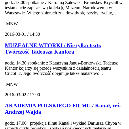
godz.13.00 spotkanie z Karoliną Zalewską Bronisław Krystall w
testamencie zapisał swą kolekcję Muzeum Narodowemu w
Warszawie. W jego zbiorach znajdowały się rzeźby, ryciny,...
MNW
2016-03-01 / 14:30
MUZEALNE WTORKI / Nie tylko teatr.
Twórczość Tadeusza Kantora
godz. 14.30 spotkanie z Katarzyną Janus-Borkowską Tadeusz
Kantor kojarzy się przede wszystkim z działalnością teatru
Cricot 2. Jego twórczość obejmuje także malarstwo...
MNW
2016-03-02 / 17:00
AKADEMIA POLSKIEGO FILMU / Kanał, reż.
Andrzej Wajda
godz. 17.00 projekcja filmu Kanał i wykład Dariusza Chyba w
ramach cyklu projekcji i spotkań poświęconych malarskim