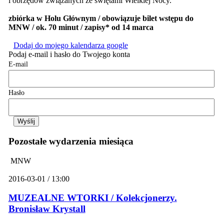
i obrzędów związanych ze świętami Wielkiej Nocy.
zbiórka w Holu Głównym / obowiązuje bilet wstępu do
MNW / ok. 70 minut / zapisy* od 14 marca
Dodaj do mojego kalendarza google
Podaj e-mail i hasło do Twojego konta
E-mail
Hasło
Pozostałe wydarzenia miesiąca
MNW
2016-03-01 / 13:00
MUZEALNE WTORKI / Kolekcjonerzy.
Bronisław Krystall