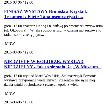
2016-03-06 / 12:00
FINISAŻ WYSTAWY Bronisław Krystall.
Testament / Flirt z Tanatosem: artyści i...
godz. 12.00 spacer z Hanną Dzielińską po cmentarzu żydowskim
(ul. Okopowa) W jaki sposób artyści wyznania mojżeszowego
radzili sobie z religijnym...
MNW
2016-03-06 / 12:00
NIEDZIELE W KOLORZE. WYKŁAD
NIEDZIELNY / Jak to się stało, że „W Muzeum...
godz. 12.00 wykład Marii Wasińskiej-Stelmaszczyk Pozornie
wystawa przypomina wiele innych. Prezentowane są na niej
dzieła sztuki pochodzące z różnych epok, z wielu...
MNW
2016-03-06 / 13:00