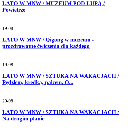
LATO W MNW / MUZEUM POD LUPĄ /
Powietrze
19-08
LATO W MNW / Qigong w muzeum -
prozdrowotne ćwiczenia dla każdego
19-08
LATO W MNW / SZTUKA NA WAKACJACH /
Pędzlem, kredką, palcem. O...
20-08
LATO W MNW / SZTUKA NA WAKACJACH /
Na drugim planie