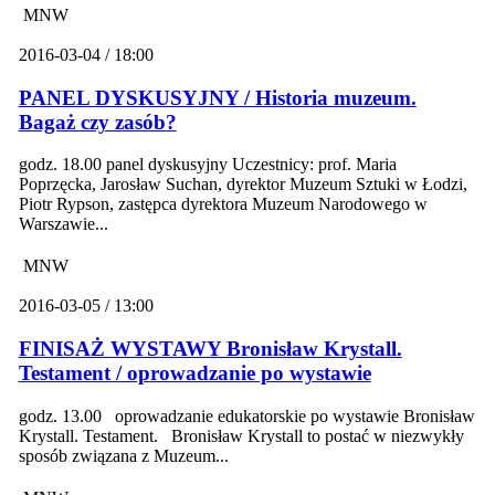
MNW
2016-03-04 / 18:00
PANEL DYSKUSYJNY / Historia muzeum.
Bagaż czy zasób?
godz. 18.00 panel dyskusyjny Uczestnicy: prof. Maria
Poprzęcka, Jarosław Suchan, dyrektor Muzeum Sztuki w Łodzi,
Piotr Rypson, zastępca dyrektora Muzeum Narodowego w
Warszawie...
MNW
2016-03-05 / 13:00
FINISAŻ WYSTAWY Bronisław Krystall.
Testament / oprowadzanie po wystawie
godz. 13.00 oprowadzanie edukatorskie po wystawie Bronisław
Krystall. Testament. Bronisław Krystall to postać w niezwykły
sposób związana z Muzeum...