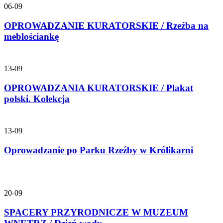
06-09
OPROWADZANIE KURATORSKIE / Rzeźba na
meblościankę
13-09
OPROWADZANIA KURATORSKIE / Plakat
polski. Kolekcja
13-09
Oprowadzanie po Parku Rzeźby w Królikarni
20-09
SPACERY PRZYRODNICZE W MUZEUM