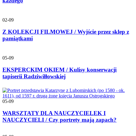
każdego
02-09
Z KOLEKCJI FILMOWEJ / Wyjście przez sklep z
pamiątkami
05-09
EKSPERCKIM OKIEM / Kulisy konserwacji
tapiserii Radziwiłłowskiej
05-09
WARSZTATY DLA NAUCZYCIELEK I
NAUCZYCIELI / Czy portrety mają zapach?