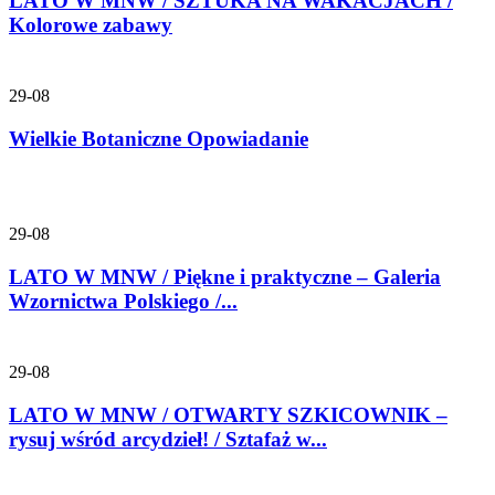
LATO W MNW / SZTUKA NA WAKACJACH /
Kolorowe zabawy
29-08
Wielkie Botaniczne Opowiadanie
29-08
LATO W MNW / Piękne i praktyczne – Galeria
Wzornictwa Polskiego /...
29-08
LATO W MNW / OTWARTY SZKICOWNIK –
rysuj wśród arcydzieł! / Sztafaż w...