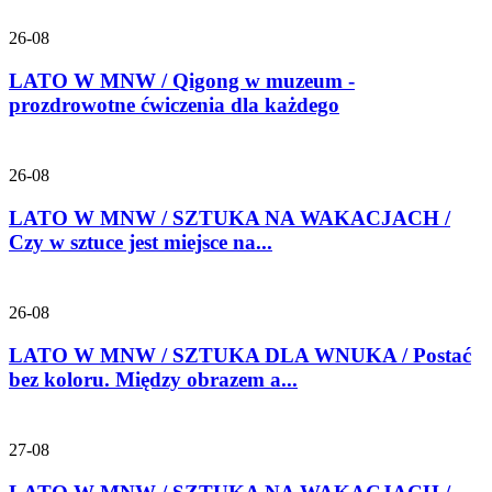
26-08
LATO W MNW / Qigong w muzeum -
prozdrowotne ćwiczenia dla każdego
26-08
LATO W MNW / SZTUKA NA WAKACJACH /
Czy w sztuce jest miejsce na...
26-08
LATO W MNW / SZTUKA DLA WNUKA / Postać
bez koloru. Między obrazem a...
27-08