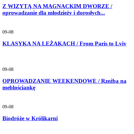
Z WIZYTĄ NA MAGNACKIM DWORZE /
oprowadzanie dla młodzieży i dorosłych...
09-08
KLASYKA NA LEŻAKACH / From Paris to Lviv
09-08
OPROWADZANIE WEEKENDOWE / Rzeźba na
meblościankę
09-08
Biodróże w Królikarni