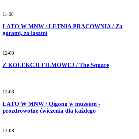
11-08
LATO W MNW / LETNIA PRACOWNIA / Za
górami, za lasami
12-08
Z KOLEKCJI FILMOWEJ / The Square
12-08
LATO W MNW / Qigong w muzeum -
prozdrowotne ćwiczenia dla każdego
12-08