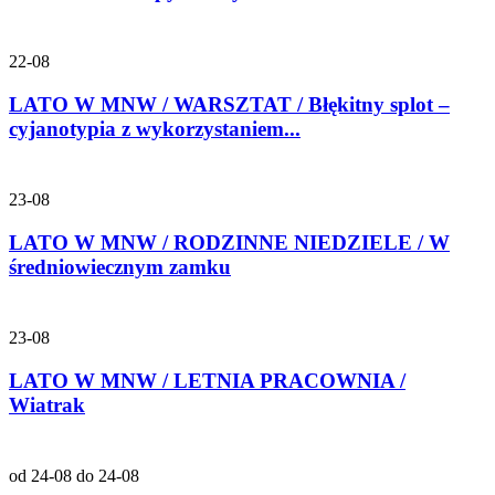
22-08
LATO W MNW / WARSZTAT / Błękitny splot –
cyjanotypia z wykorzystaniem...
23-08
LATO W MNW / RODZINNE NIEDZIELE / W
średniowiecznym zamku
23-08
LATO W MNW / LETNIA PRACOWNIA /
Wiatrak
od 24-08 do 24-08