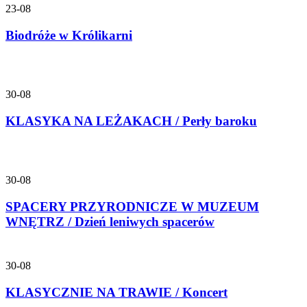
23-08
Biodróże w Królikarni
30-08
KLASYKA NA LEŻAKACH / Perły baroku
30-08
SPACERY PRZYRODNICZE W MUZEUM
WNĘTRZ / Dzień leniwych spacerów
30-08
KLASYCZNIE NA TRAWIE / Koncert