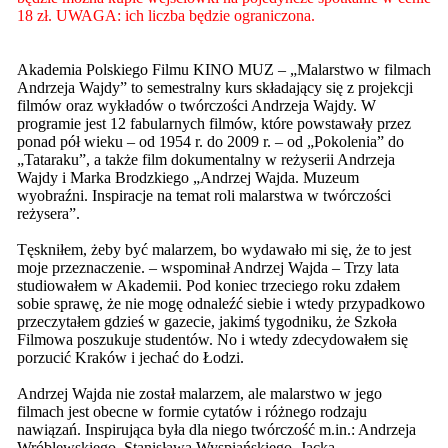
18 zł. UWAGA: ich liczba będzie ograniczona.
Akademia Polskiego Filmu KINO MUZ – „Malarstwo w filmach
Andrzeja Wajdy” to semestralny kurs składający się z projekcji
filmów oraz wykładów o twórczości Andrzeja Wajdy. W
programie jest 12 fabularnych filmów, które powstawały przez
ponad pół wieku – od 1954 r. do 2009 r. – od „Pokolenia” do
„Tataraku”, a także film dokumentalny w reżyserii Andrzeja
Wajdy i Marka Brodzkiego „Andrzej Wajda. Muzeum
wyobraźni. Inspiracje na temat roli malarstwa w twórczości
reżysera”.
Tęskniłem, żeby być malarzem, bo wydawało mi się, że to jest
moje przeznaczenie. – wspominał Andrzej Wajda – Trzy lata
studiowałem w Akademii. Pod koniec trzeciego roku zdałem
sobie sprawę, że nie mogę odnaleźć siebie i wtedy przypadkowo
przeczytałem gdzieś w gazecie, jakimś tygodniku, że Szkoła
Filmowa poszukuje studentów. No i wtedy zdecydowałem się
porzucić Kraków i jechać do Łodzi.
Andrzej Wajda nie został malarzem, ale malarstwo w jego
filmach jest obecne w formie cytatów i różnego rodzaju
nawiązań. Inspirująca była dla niego twórczość m.in.: Andrzeja
Wróblewskiego, Stanisława Wyspiańskiego, Jacka