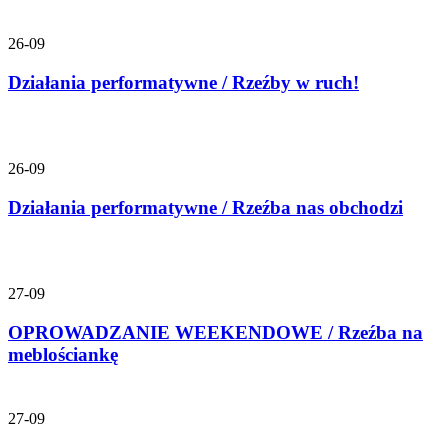
26-09
Działania performatywne / Rzeźby w ruch!
26-09
Działania performatywne / Rzeźba nas obchodzi
27-09
OPROWADZANIE WEEKENDOWE / Rzeźba na
meblościankę
27-09