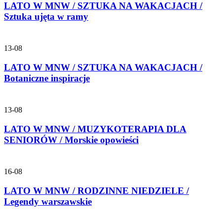
LATO W MNW / SZTUKA NA WAKACJACH /
Sztuka ujęta w ramy
13-08
LATO W MNW / SZTUKA NA WAKACJACH /
Botaniczne inspiracje
13-08
LATO W MNW / MUZYKOTERAPIA DLA
SENIORÓW / Morskie opowieści
16-08
LATO W MNW / RODZINNE NIEDZIELE /
Legendy warszawskie