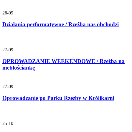
26-09
Działania performatywne / Rzeźba nas obchodzi
27-09
OPROWADZANIE WEEKENDOWE / Rzeźba na
meblościankę
27-09
Oprowadzanie po Parku Rzeźby w Królikarni
25-10