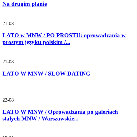
Na drugim planie
21-08
LATO w MNW / PO PROSTU: oprowadzania w
prostym języku polskim /...
21-08
LATO W MNW / SLOW DATING
22-08
LATO W MNW / Oprowadzania po galeriach
stałych MNW / Warszawskie...