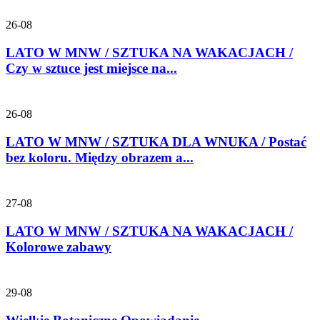
26-08
LATO W MNW / SZTUKA NA WAKACJACH /
Czy w sztuce jest miejsce na...
26-08
LATO W MNW / SZTUKA DLA WNUKA / Postać
bez koloru. Między obrazem a...
27-08
LATO W MNW / SZTUKA NA WAKACJACH /
Kolorowe zabawy
29-08