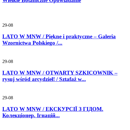
Wielkie Botaniczne Opowiadanie
29-08
LATO W MNW / Piękne i praktyczne – Galeria
Wzornictwa Polskiego /...
29-08
LATO W MNW / OTWARTY SZKICOWNIK –
rysuj wśród arcydzieł! / Sztafaż w...
29-08
LATO W MNW / ЕКСКУРСІЇ З ГІДОМ.
Колекціонер. Ігнацій...