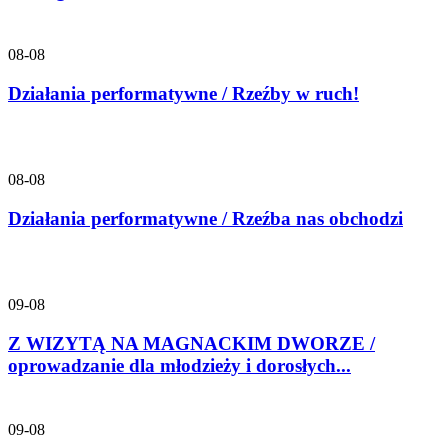
08-08
Działania performatywne / Rzeźby w ruch!
08-08
Działania performatywne / Rzeźba nas obchodzi
09-08
Z WIZYTĄ NA MAGNACKIM DWORZE /
oprowadzanie dla młodzieży i dorosłych...
09-08