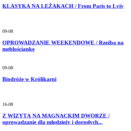
KLASYKA NA LEŻAKACH / From Paris to Lviv
09-08
OPROWADZANIE WEEKENDOWE / Rzeźba na
meblościankę
09-08
Biodróże w Królikarni
16-08
Z WIZYTĄ NA MAGNACKIM DWORZE /
oprowadzanie dla młodzieży i dorosłych...