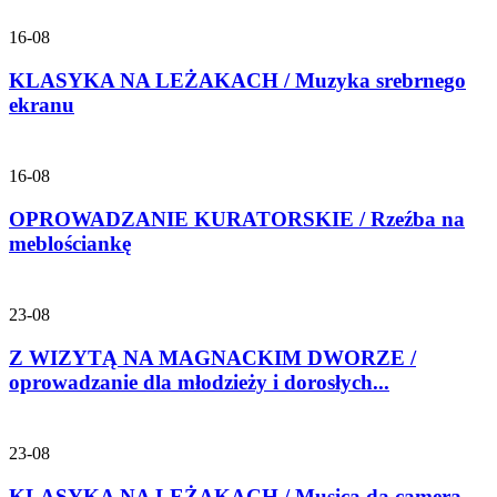
16-08
KLASYKA NA LEŻAKACH / Muzyka srebrnego
ekranu
16-08
OPROWADZANIE KURATORSKIE / Rzeźba na
meblościankę
23-08
Z WIZYTĄ NA MAGNACKIM DWORZE /
oprowadzanie dla młodzieży i dorosłych...
23-08
KLASYKA NA LEŻAKACH / Musica da camera