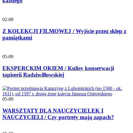
każdego
02-09
Z KOLEKCJI FILMOWEJ / Wyjście przez sklep z
pamiątkami
05-09
EKSPERCKIM OKIEM / Kulisy konserwacji
tapiserii Radziwiłłowskiej
05-09
WARSZTATY DLA NAUCZYCIELEK I
NAUCZYCIELI / Czy portrety mają zapach?