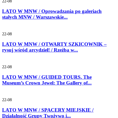
22-08
LATO W MNW / Oprowadzania po galeriach
stałych MNW / Warszawskie...
22-08
LATO W MNW / OTWARTY SZKICOWNIK –
rysuj wśród arcydzieł! / Rzeźba w...
22-08
LATO W MNW / GUIDED TOURS. The
Museum’s Crown Jewel: The Gallery of...
22-08
LATO W MNW / SPACERY MIEJSKIE /
Działalność Grupy Twożywo i...