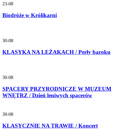
23-08
Biodróże w Królikarni
30-08
KLASYKA NA LEŻAKACH / Perły baroku
30-08
SPACERY PRZYRODNICZE W MUZEUM
WNĘTRZ / Dzień leniwych spacerów
30-08
KLASYCZNIE NA TRAWIE / Koncert