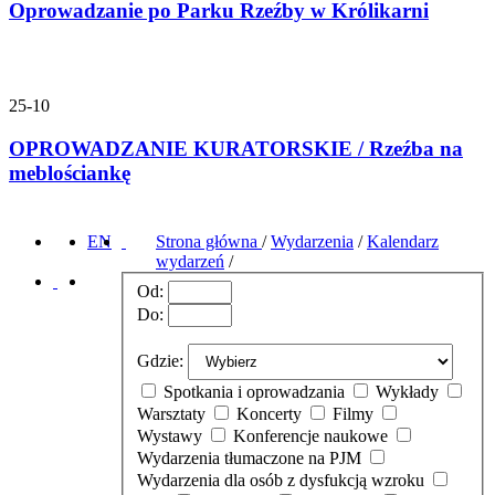
Oprowadzanie po Parku Rzeźby w Królikarni
25-10
OPROWADZANIE KURATORSKIE / Rzeźba na
meblościankę
EN
Strona główna
/
Wydarzenia
/
Kalendarz
wydarzeń
/
Od:
Do:
Gdzie:
Spotkania i oprowadzania
Wykłady
Warsztaty
Koncerty
Filmy
Wystawy
Konferencje naukowe
Wydarzenia tłumaczone na PJM
Wydarzenia dla osób z dysfukcją wzroku