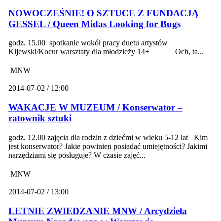
NOWOCZEŚNIE! O SZTUCE Z FUNDACJĄ
GESSEL / Queen Midas Looking for Bugs
godz. 15.00 spotkanie wokół pracy duetu artystów
Kijewski/Kocur warsztaty dla młodzieży 14+ Och, ta...
MNW
2014-07-02 / 12:00
WAKACJE W MUZEUM / Konserwator –
ratownik sztuki
godz. 12.00 zajęcia dla rodzin z dziećmi w wieku 5-12 lat Kim
jest konserwator? Jakie powinien posiadać umiejętności? Jakimi
narzędziami się posługuje? W czasie zajęć...
MNW
2014-07-02 / 13:00
LETNIE ZWIEDZANIE MNW / Arcydzieła