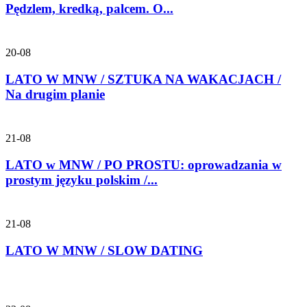
Pędzlem, kredką, palcem. O...
20-08
LATO W MNW / SZTUKA NA WAKACJACH /
Na drugim planie
21-08
LATO w MNW / PO PROSTU: oprowadzania w
prostym języku polskim /...
21-08
LATO W MNW / SLOW DATING