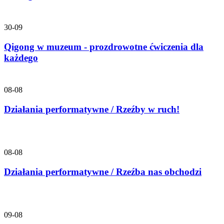
30-09
Qigong w muzeum - prozdrowotne ćwiczenia dla
każdego
08-08
Działania performatywne / Rzeźby w ruch!
08-08
Działania performatywne / Rzeźba nas obchodzi
09-08