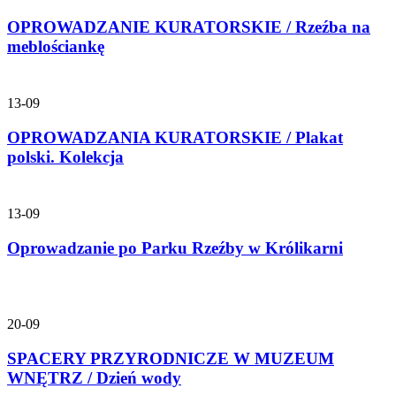
OPROWADZANIE KURATORSKIE / Rzeźba na
meblościankę
13-09
OPROWADZANIA KURATORSKIE / Plakat
polski. Kolekcja
13-09
Oprowadzanie po Parku Rzeźby w Królikarni
20-09
SPACERY PRZYRODNICZE W MUZEUM
WNĘTRZ / Dzień wody