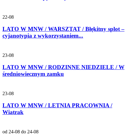
22-08
LATO W MNW / WARSZTAT / Błękitny splot –
cyjanotypia z wykorzystaniem...
23-08
LATO W MNW / RODZINNE NIEDZIELE / W
średniowiecznym zamku
23-08
LATO W MNW / LETNIA PRACOWNIA /
Wiatrak
od 24-08 do 24-08