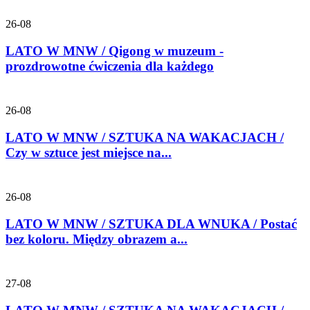
26-08
LATO W MNW / Qigong w muzeum -
prozdrowotne ćwiczenia dla każdego
26-08
LATO W MNW / SZTUKA NA WAKACJACH /
Czy w sztuce jest miejsce na...
26-08
LATO W MNW / SZTUKA DLA WNUKA / Postać
bez koloru. Między obrazem a...
27-08