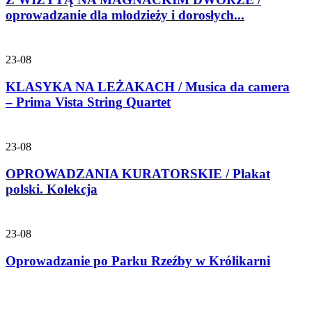
oprowadzanie dla młodzieży i dorosłych...
23-08
KLASYKA NA LEŻAKACH / Musica da camera
– Prima Vista String Quartet
23-08
OPROWADZANIA KURATORSKIE / Plakat
polski. Kolekcja
23-08
Oprowadzanie po Parku Rzeźby w Królikarni