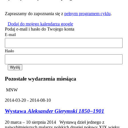
Zapraszamy do zapoznania się z
pełnym programem cyklu
.
Dodaj do mojego kalendarza google
Podaj e-mail i hasło do Twojego konta
E-mail
Hasło
Pozostałe wydarzenia miesiąca
MNW
2014-03-20 - 2014-08-10
Wystawa
Aleksander Gierymski 1850–1901
20 marca – 10 sierpnia 2014 Wystawą dzieł jednego z
najwybitniejszych malarzy polskich drugiej połowy XIX wieku