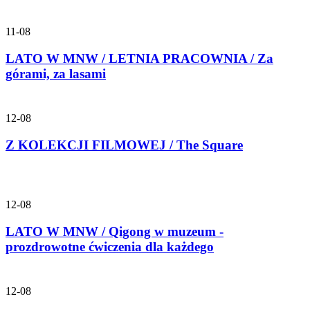
11-08
LATO W MNW / LETNIA PRACOWNIA / Za
górami, za lasami
12-08
Z KOLEKCJI FILMOWEJ / The Square
12-08
LATO W MNW / Qigong w muzeum -
prozdrowotne ćwiczenia dla każdego
12-08