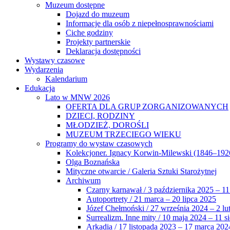
Muzeum dostępne
Dojazd do muzeum
Informacje dla osób z niepełnosprawnościami
Ciche godziny
Projekty partnerskie
Deklaracja dostępności
Wystawy czasowe
Wydarzenia
Kalendarium
Edukacja
Lato w MNW 2026
OFERTA DLA GRUP ZORGANIZOWANYCH
DZIECI, RODZINY
MŁODZIEŻ, DOROŚLI
MUZEUM TRZECIEGO WIEKU
Programy do wystaw czasowych
Kolekcjoner. Ignacy Korwin-Milewski (1846–192
Olga Boznańska
Mityczne otwarcie / Galeria Sztuki Starożytnej
Archiwum
Czarny karnawał / 3 października 2025 – 11
Autoportrety / 21 marca – 20 lipca 2025
Józef Chełmoński / 27 września 2024 – 2 lu
Surrealizm. Inne mity / 10 maja 2024 – 11 s
Arkadia / 17 listopada 2023 – 17 marca 202