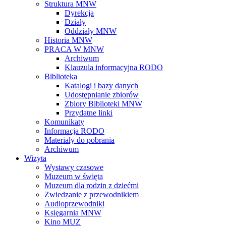
Struktura MNW
Dyrekcja
Działy
Oddziały MNW
Historia MNW
PRACA W MNW
Archiwum
Klauzula informacyjna RODO
Biblioteka
Katalogi i bazy danych
Udostępnianie zbiorów
Zbiory Biblioteki MNW
Przydatne linki
Komunikaty
Informacja RODO
Materiały do pobrania
Archiwum
Wizyta
Wystawy czasowe
Muzeum w święta
Muzeum dla rodzin z dziećmi
Zwiedzanie z przewodnikiem
Audioprzewodniki
Księgarnia MNW
Kino MUZ