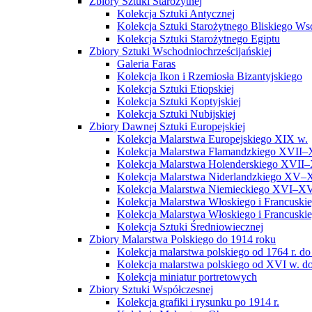
Zbiory Sztuki Starożytnej
Kolekcja Sztuki Antycznej
Kolekcja Sztuki Starożytnego Bliskiego W
Kolekcja Sztuki Starożytnego Egiptu
Zbiory Sztuki Wschodniochrześcijańskiej
Galeria Faras
Kolekcja Ikon i Rzemiosła Bizantyjskiego
Kolekcja Sztuki Etiopskiej
Kolekcja Sztuki Koptyjskiej
Kolekcja Sztuki Nubijskiej
Zbiory Dawnej Sztuki Europejskiej
Kolekcja Malarstwa Europejskiego XIX w.
Kolekcja Malarstwa Flamandzkiego XVII–
Kolekcja Malarstwa Holenderskiego XVII–
Kolekcja Malarstwa Niderlandzkiego XV–
Kolekcja Malarstwa Niemieckiego XVI–XV
Kolekcja Malarstwa Włoskiego i Francusk
Kolekcja Malarstwa Włoskiego i Francusk
Kolekcja Sztuki Średniowiecznej
Zbiory Malarstwa Polskiego do 1914 roku
Kolekcja malarstwa polskiego od 1764 r. do
Kolekcja malarstwa polskiego od XVI w. do
Kolekcja miniatur portretowych
Zbiory Sztuki Współczesnej
Kolekcja grafiki i rysunku po 1914 r.