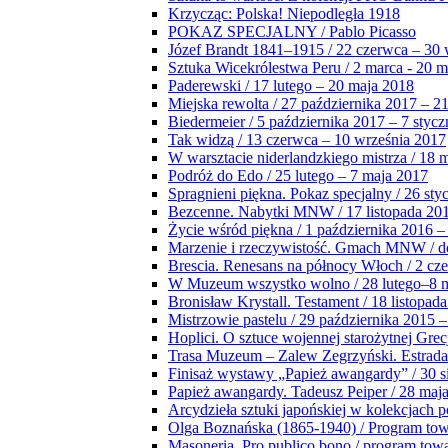
Krzycząc: Polska! Niepodległa 1918
POKAZ SPECJALNY / Pablo Picasso
Józef Brandt 1841–1915 / 22 czerwca – 30 
Sztuka Wicekrólestwa Peru / 2 marca - 20 
Paderewski / 17 lutego – 20 maja 2018
Miejska rewolta / 27 października 2017 – 2
Biedermeier / 5 października 2017 – 7 stycz
Tak widzą / 13 czerwca – 10 września 2017
W warsztacie niderlandzkiego mistrza / 18 
Podróż do Edo / 25 lutego – 7 maja 2017
Spragnieni piękna. Pokaz specjalny / 26 sty
Bezcenne. Nabytki MNW / 17 listopada 201
Życie wśród piękna / 1 października 2016 –
Marzenie i rzeczywistość. Gmach MNW / do
Brescia. Renesans na północy Włoch / 2 cz
W Muzeum wszystko wolno / 28 lutego–8 
Bronisław Krystall. Testament / 18 listopa
Mistrzowie pastelu / 29 października 2015 –
Hoplici. O sztuce wojennej starożytnej Grec
Trasa Muzeum – Zalew Zegrzyński. Estrada
Finisaż wystawy „Papież awangardy” / 30 s
Papież awangardy. Tadeusz Peiper / 28 maja
Arcydzieła sztuki japońskiej w kolekcjach p
Olga Boznańska (1865-1940) / Program to
Masoneria. Pro publico bono / program tow