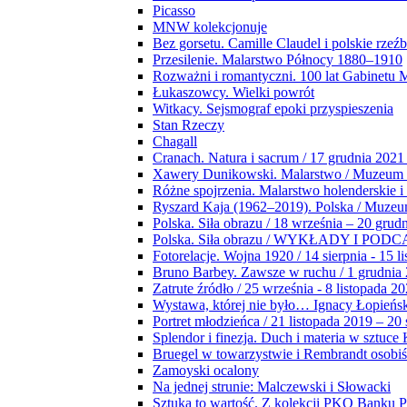
Picasso
MNW kolekcjonuje
Bez gorsetu. Camille Claudel i polskie rzeź
Przesilenie. Malarstwo Północy 1880–1910
Rozważni i romantyczni. 100 lat Gabinetu
Łukaszowcy. Wielki powrót
Witkacy. Sejsmograf epoki przyspieszenia
Stan Rzeczy
Chagall
Cranach. Natura i sacrum / 17 grudnia 2021
Xawery Dunikowski. Malarstwo / Muzeum 
Różne spojrzenia. Malarstwo holenderskie i
Ryszard Kaja (1962–2019). Polska / Muze
Polska. Siła obrazu / 18 września – 20 grud
Polska. Siła obrazu / WYKŁADY I POD
Fotorelacje. Wojna 1920 / 14 sierpnia - 15 l
Bruno Barbey. Zawsze w ruchu / 1 grudnia
Zatrute źródło / 25 września - 8 listopada 2
Wystawa, której nie było… Ignacy Łopieńs
Portret młodzieńca / 21 listopada 2019 – 20
Splendor i finezja. Duch i materia w sztuce 
Bruegel w towarzystwie i Rembrandt osobiś
Zamoyski ocalony
Na jednej strunie: Malczewski i Słowacki
Sztuka to wartość. Z kolekcji PKO Banku P