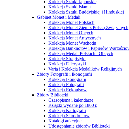
Kolekcja Sztuki Japońskiej
Kolekcja Sztuki Islamu
Kolekcja Sztuki Buddyjskiej i Hinduskiej
Gabinet Monet i Medali
Kolekcja Monet Polskich
Kolekcja Monet Ziem z Polską Związanych
Kolekcja Monet Obcych
Kolekcja Monet Antycznych
Kolekcja Monet Wschodu
Kolekcja Banknotów i Papierów Wartości
Kolekcja Medali Polskich i Obcych
Kolekcje Sfragistyki
Kolekcja Falerystyki
Varia i Kolekcja Medalików Religijnych
Zbiory Fotografii i Ikonografii
Kolekcja Ikonografii
Kolekcja Fotografii
Kolekcja Rękopisów
Zbiory Biblioteki
Czasopisma i kalendarze
Książki wydane po 1800 r.
Kolekcja Kartografii
Kolekcja Starodruków
Katalogi aukcyjne
Udostępnianie zbiorów Biblioteki