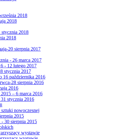
września 2018
maja 2018
1 stycznia 2018
nia 2018
maja-20 sierpnia 2017
cznia - 26 marca 2017
6 - 12 lutego 2017
 8 stycznia 2017
 16 października 2016
erwca-28 sierpnia 2016
maja 2016
da 2015 – 6 marca 2016
 31 stycznia 2016
ji
 sztuki nowoczesnej
ierpnia 2015
 - 30 sierpnia 2015
olskich
warzyszący wystawie
arzyszący wystawie