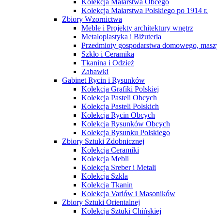
Kolekcja Malarstwa Obcego
Kolekcja Malarstwa Polskiego po 1914 r.
Zbiory Wzornictwa
Meble i Projekty architektury wnętrz
Metaloplastyka i Biżuteria
Przedmioty gospodarstwa domowego, maszy
Szkło i Ceramika
Tkanina i Odzież
Zabawki
Gabinet Rycin i Rysunków
Kolekcja Grafiki Polskiej
Kolekcja Pasteli Obcych
Kolekcja Pasteli Polskich
Kolekcja Rycin Obcych
Kolekcja Rysunków Obcych
Kolekcja Rysunku Polskiego
Zbiory Sztuki Zdobnicznej
Kolekcja Ceramiki
Kolekcja Mebli
Kolekcja Sreber i Metali
Kolekcja Szkła
Kolekcja Tkanin
Kolekcja Variów i Masoników
Zbiory Sztuki Orientalnej
Kolekcja Sztuki Chińskiej