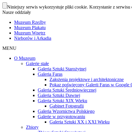
Niniejszy serwis wykorzystuje pliki cookie. Korzystanie z serwisu 
Nasze oddziały
Muzeum Rzeźby
Muzeum Plakatu
Muzeum Wnętrz
Nieborów i Arkadia
MENU
O Muzeum
Galerie stałe
Galeria Sztuki Starożytnej
Galeria Faras
Założenia projektowe i architektoniczne
Pokaz poświęcony Galerii Faras w Google Cu
Galeria Sztuki Średniowiecznej
Galeria Sztuki Dawnej
Galeria Sztuki XIX Wieku
Gabinet Fotografii
Galeria Wzornictwa Polskiego
Galerie w przygotowaniu
Galeria Sztuki XX i XXI Wieku
Zbiory