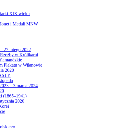
biarki XIX wieku
 Monet i Medali MNW
 – 27 lutego 2022
Rzeźby w Królikarni
 flamandzkie
um Plakatu w Wilanowie
nia 2020
CASTY
istopada
 2023 – 3 marca 2024
020
ki (1865–1941)
 stycznia 2020
Korei
cie
olskiego