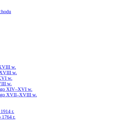
schodu
XVIII w.
XVIII w.
XVI w.
III w.
iego XIV–XVI w.
iego XVII–XVIII w.
 1914 r.
 1764 r.