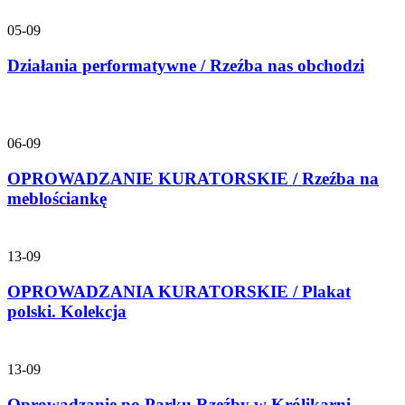
05-09
Działania performatywne / Rzeźba nas obchodzi
06-09
OPROWADZANIE KURATORSKIE / Rzeźba na
meblościankę
13-09
OPROWADZANIA KURATORSKIE / Plakat
polski. Kolekcja
13-09
Oprowadzanie po Parku Rzeźby w Królikarni