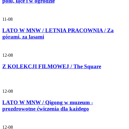
polu, łące i w ogrodzie
11-08
LATO W MNW / LETNIA PRACOWNIA / Za
górami, za lasami
12-08
Z KOLEKCJI FILMOWEJ / The Square
12-08
LATO W MNW / Qigong w muzeum -
prozdrowotne ćwiczenia dla każdego
12-08