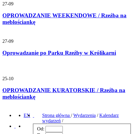
27-09
OPROWADZANIE WEEKENDOWE / Rzeźba na
meblościankę
27-09
Oprowadzanie po Parku Rzeźby w Królikarni
25-10
OPROWADZANIE KURATORSKIE / Rzeźba na
meblościankę
EN
Strona główna
/
Wydarzenia
/
Kalendarz
wydarzeń
/
Od: