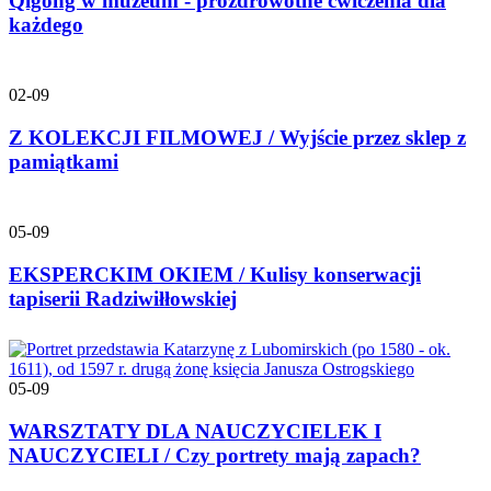
Qigong w muzeum - prozdrowotne ćwiczenia dla
każdego
02-09
Z KOLEKCJI FILMOWEJ / Wyjście przez sklep z
pamiątkami
05-09
EKSPERCKIM OKIEM / Kulisy konserwacji
tapiserii Radziwiłłowskiej
05-09
WARSZTATY DLA NAUCZYCIELEK I
NAUCZYCIELI / Czy portrety mają zapach?