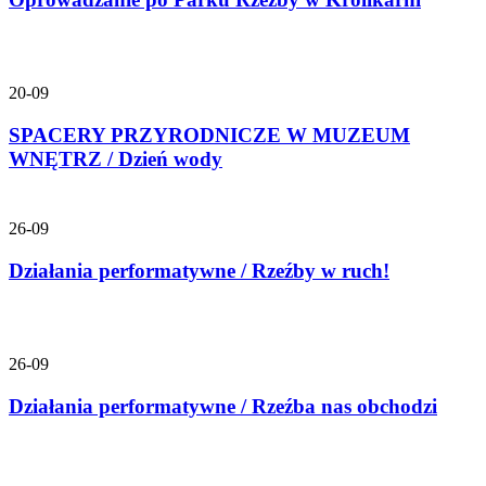
20-09
SPACERY PRZYRODNICZE W MUZEUM
WNĘTRZ / Dzień wody
26-09
Działania performatywne / Rzeźby w ruch!
26-09
Działania performatywne / Rzeźba nas obchodzi