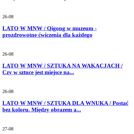
26-08
LATO W MNW / Qigong w muzeum -
prozdrowotne ćwiczenia dla każdego
26-08
LATO W MNW / SZTUKA NA WAKACJACH /
Czy w sztuce jest miejsce na...
26-08
LATO W MNW / SZTUKA DLA WNUKA / Postać
bez koloru. Między obrazem a...
27-08