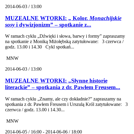
2014-06-03 / 13:00
MUZEALNE WTORKI: „ Kolor.
Monachijskie
sosy
i dywizjonizm” – spotkanie z...
W ramach cyklu „Dźwięki i słowa, barwy i formy” zapraszamy
na spotkanie z Moniką Miżołębską zatytułowane: 3 czerwca /
godz. 13.00 i 14.30 Cykl spotkań...
MNW
2014-06-03 / 13:00
MUZEALNE WTORKI: „Słynne historie
literackie” – spotkania z dr. Pawłem Freusem...
W ramach cyklu „Znamy, ale czy dokładnie?” zapraszamy na
spotkania z dr. Pawłem Freusem i Urszulą Król zatytułowane: 3
czerwca / godz. 13.00 i 14.30...
MNW
2014-06-05 / 16:00 - 2014-06-06 / 18:00