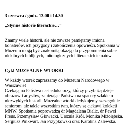
3 czerwca / godz. 13.00 i 14.30
„Słynne historie literackie…”
Znamy wiele historii, ale nie zawsze pamiętamy imiona
bohaterów, ich przygody i zakończenia opowieści. Spotkania w
Muzeum mogą być znakomitą okazją do przypomnienia sobie
niektórych biblijnych, mitologicznych i literackich tematów.
Cykl MUZEALNE WTORKI
W każdy wtorek zapraszamy do Muzeum Narodowego w
Warszawie!
Czekają na Państwa nasi edukatorzy, którzy przybliżą dzieje
obrazów i artystów, zabierając Państwa na spacery szlakiem
niezwykłych historii. Muzealne wtorki dedykujemy szczególnie
seniorom, ale także wszystkim tym, którzy są ciekawi kolekcji
MNW. Spotkania poprowadzą dr Magdalena Bialic, dr Paweł
Freus, Przemysław Głowacki, Urszula Król, Monika Miżołębska,
Sergiusz Pinkwart, Jan Przypkowski oraz Karolina Zalewska.