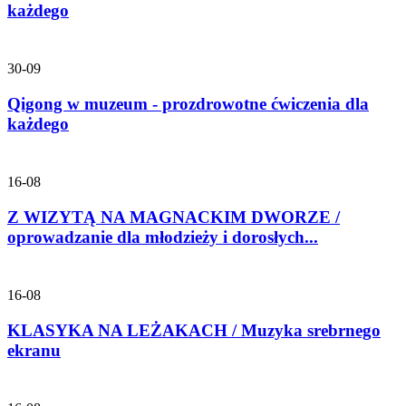
każdego
30-09
Qigong w muzeum - prozdrowotne ćwiczenia dla
każdego
16-08
Z WIZYTĄ NA MAGNACKIM DWORZE /
oprowadzanie dla młodzieży i dorosłych...
16-08
KLASYKA NA LEŻAKACH / Muzyka srebrnego
ekranu