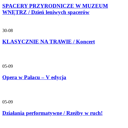
SPACERY PRZYRODNICZE W MUZEUM
WNĘTRZ / Dzień leniwych spacerów
30-08
KLASYCZNIE NA TRAWIE / Koncert
05-09
Opera w Pałacu – V edycja
05-09
Działania performatywne / Rzeźby w ruch!