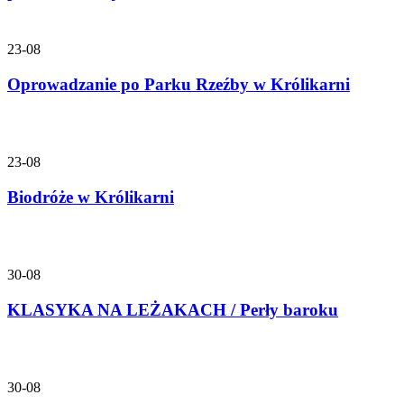
23-08
Oprowadzanie po Parku Rzeźby w Królikarni
23-08
Biodróże w Królikarni
30-08
KLASYKA NA LEŻAKACH / Perły baroku
30-08