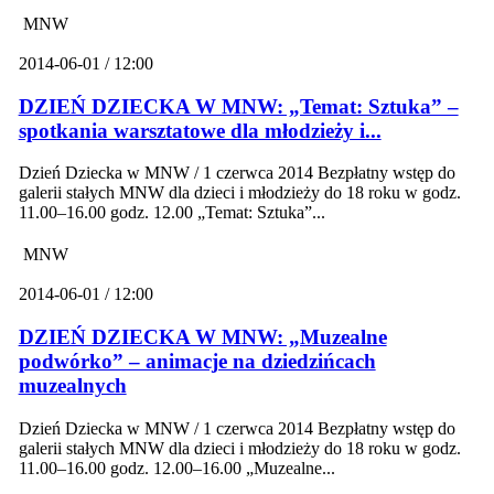
MNW
2014-06-01 / 12:00
DZIEŃ DZIECKA W MNW: „Temat: Sztuka” –
spotkania warsztatowe dla młodzieży i...
Dzień Dziecka w MNW / 1 czerwca 2014 Bezpłatny wstęp do
galerii stałych MNW dla dzieci i młodzieży do 18 roku w godz.
11.00–16.00 godz. 12.00 „Temat: Sztuka”...
MNW
2014-06-01 / 12:00
DZIEŃ DZIECKA W MNW: „Muzealne
podwórko” – animacje na dziedzińcach
muzealnych
Dzień Dziecka w MNW / 1 czerwca 2014 Bezpłatny wstęp do
galerii stałych MNW dla dzieci i młodzieży do 18 roku w godz.
11.00–16.00 godz. 12.00–16.00 „Muzealne...