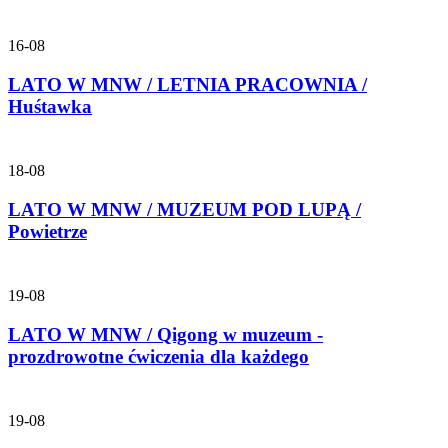
16-08
LATO W MNW / LETNIA PRACOWNIA /
Huśtawka
18-08
LATO W MNW / MUZEUM POD LUPĄ /
Powietrze
19-08
LATO W MNW / Qigong w muzeum -
prozdrowotne ćwiczenia dla każdego
19-08