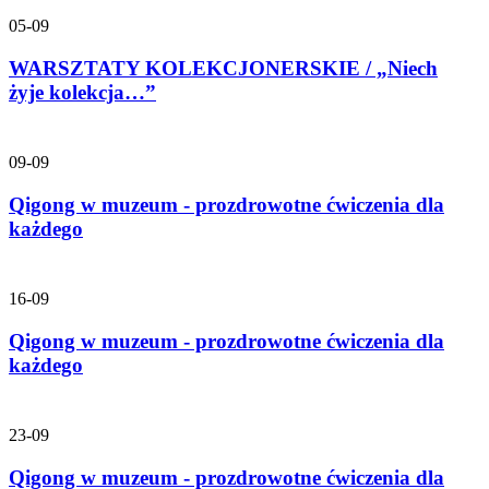
05-09
WARSZTATY KOLEKCJONERSKIE / „Niech
żyje kolekcja…”
09-09
Qigong w muzeum - prozdrowotne ćwiczenia dla
każdego
16-09
Qigong w muzeum - prozdrowotne ćwiczenia dla
każdego
23-09
Qigong w muzeum - prozdrowotne ćwiczenia dla