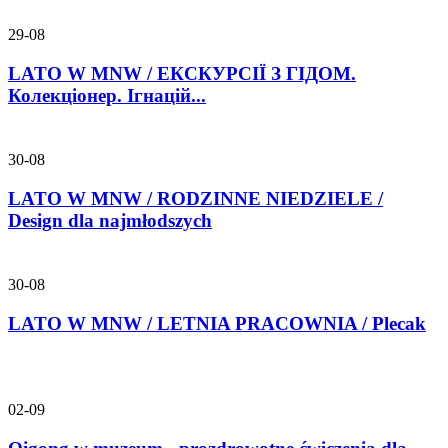
29-08
LATO W MNW / ЕКСКУРСІЇ З ГІДОМ.
Колекціонер. Ігнацій...
30-08
LATO W MNW / RODZINNE NIEDZIELE /
Design dla najmłodszych
30-08
LATO W MNW / LETNIA PRACOWNIA / Plecak
02-09