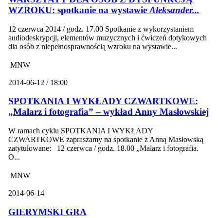
WZROKU: spotkanie na wystawie
Aleksander...
12 czerwca 2014 / godz. 17.00 Spotkanie z wykorzystaniem
audiodeskrypcji, elementów muzycznych i ćwiczeń dotykowych
dla osób z niepełnosprawnością wzroku na wystawie...
MNW
2014-06-12 / 18:00
SPOTKANIA I WYKŁADY CZWARTKOWE:
„Malarz i fotografia” – wykład Anny Masłowskiej
W ramach cyklu SPOTKANIA I WYKŁADY
CZWARTKOWE zapraszamy na spotkanie z Anną Masłowską
zatytułowane: 12 czerwca / godz. 18.00 „Malarz i fotografia.
O...
MNW
2014-06-14
GIERYMSKI GRA