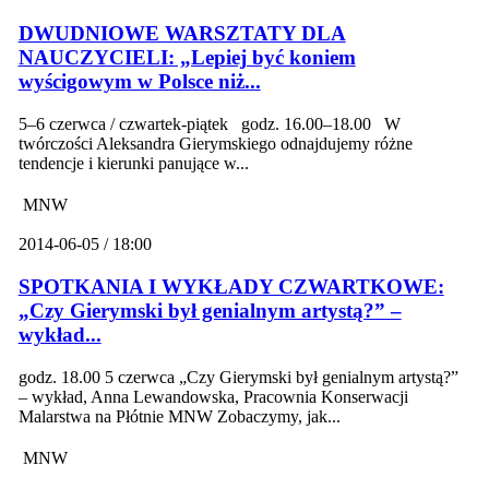
DWUDNIOWE WARSZTATY DLA
NAUCZYCIELI: „Lepiej być koniem
wyścigowym w Polsce niż...
5–6 czerwca / czwartek-piątek godz. 16.00–18.00 W
twórczości Aleksandra Gierymskiego odnajdujemy różne
tendencje i kierunki panujące w...
MNW
2014-06-05 / 18:00
SPOTKANIA I WYKŁADY CZWARTKOWE:
„Czy Gierymski był genialnym artystą?” –
wykład...
godz. 18.00 5 czerwca „Czy Gierymski był genialnym artystą?”
– wykład, Anna Lewandowska, Pracownia Konserwacji
Malarstwa na Płótnie MNW Zobaczymy, jak...
MNW