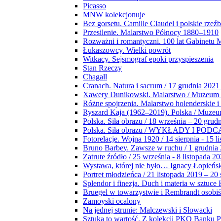
Picasso
MNW kolekcjonuje
Bez gorsetu. Camille Claudel i polskie rzeź
Przesilenie. Malarstwo Północy 1880–1910
Rozważni i romantyczni. 100 lat Gabinetu
Łukaszowcy. Wielki powrót
Witkacy. Sejsmograf epoki przyspieszenia
Stan Rzeczy
Chagall
Cranach. Natura i sacrum / 17 grudnia 2021
Xawery Dunikowski. Malarstwo / Muzeum 
Różne spojrzenia. Malarstwo holenderskie i
Ryszard Kaja (1962–2019). Polska / Muze
Polska. Siła obrazu / 18 września – 20 grud
Polska. Siła obrazu / WYKŁADY I POD
Fotorelacje. Wojna 1920 / 14 sierpnia - 15 l
Bruno Barbey. Zawsze w ruchu / 1 grudnia
Zatrute źródło / 25 września - 8 listopada 2
Wystawa, której nie było… Ignacy Łopieńs
Portret młodzieńca / 21 listopada 2019 – 20
Splendor i finezja. Duch i materia w sztuce 
Bruegel w towarzystwie i Rembrandt osobiś
Zamoyski ocalony
Na jednej strunie: Malczewski i Słowacki
Sztuka to wartość. Z kolekcji PKO Banku P