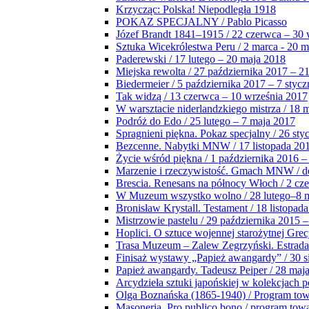
Krzycząc: Polska! Niepodległa 1918
POKAZ SPECJALNY / Pablo Picasso
Józef Brandt 1841–1915 / 22 czerwca – 30 
Sztuka Wicekrólestwa Peru / 2 marca - 20 
Paderewski / 17 lutego – 20 maja 2018
Miejska rewolta / 27 października 2017 – 2
Biedermeier / 5 października 2017 – 7 stycz
Tak widzą / 13 czerwca – 10 września 2017
W warsztacie niderlandzkiego mistrza / 18 
Podróż do Edo / 25 lutego – 7 maja 2017
Spragnieni piękna. Pokaz specjalny / 26 sty
Bezcenne. Nabytki MNW / 17 listopada 201
Życie wśród piękna / 1 października 2016 –
Marzenie i rzeczywistość. Gmach MNW / do
Brescia. Renesans na północy Włoch / 2 cz
W Muzeum wszystko wolno / 28 lutego–8 
Bronisław Krystall. Testament / 18 listopa
Mistrzowie pastelu / 29 października 2015 –
Hoplici. O sztuce wojennej starożytnej Grec
Trasa Muzeum – Zalew Zegrzyński. Estrada
Finisaż wystawy „Papież awangardy” / 30 s
Papież awangardy. Tadeusz Peiper / 28 maja
Arcydzieła sztuki japońskiej w kolekcjach p
Olga Boznańska (1865-1940) / Program to
Masoneria. Pro publico bono / program tow