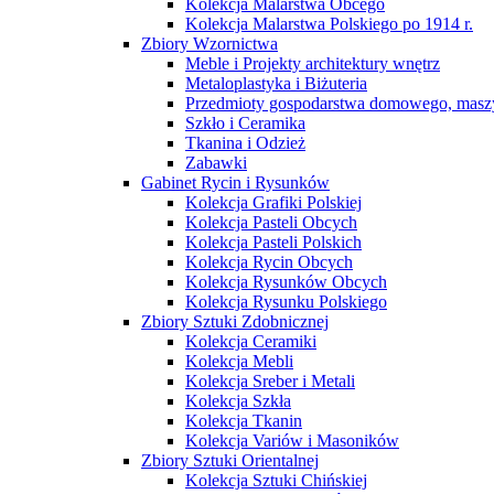
Kolekcja Malarstwa Obcego
Kolekcja Malarstwa Polskiego po 1914 r.
Zbiory Wzornictwa
Meble i Projekty architektury wnętrz
Metaloplastyka i Biżuteria
Przedmioty gospodarstwa domowego, maszy
Szkło i Ceramika
Tkanina i Odzież
Zabawki
Gabinet Rycin i Rysunków
Kolekcja Grafiki Polskiej
Kolekcja Pasteli Obcych
Kolekcja Pasteli Polskich
Kolekcja Rycin Obcych
Kolekcja Rysunków Obcych
Kolekcja Rysunku Polskiego
Zbiory Sztuki Zdobnicznej
Kolekcja Ceramiki
Kolekcja Mebli
Kolekcja Sreber i Metali
Kolekcja Szkła
Kolekcja Tkanin
Kolekcja Variów i Masoników
Zbiory Sztuki Orientalnej
Kolekcja Sztuki Chińskiej