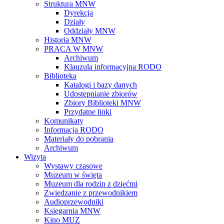
Struktura MNW
Dyrekcja
Działy
Oddziały MNW
Historia MNW
PRACA W MNW
Archiwum
Klauzula informacyjna RODO
Biblioteka
Katalogi i bazy danych
Udostępnianie zbiorów
Zbiory Biblioteki MNW
Przydatne linki
Komunikaty
Informacja RODO
Materiały do pobrania
Archiwum
Wizyta
Wystawy czasowe
Muzeum w święta
Muzeum dla rodzin z dziećmi
Zwiedzanie z przewodnikiem
Audioprzewodniki
Księgarnia MNW
Kino MUZ