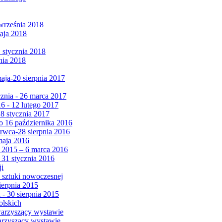
września 2018
maja 2018
1 stycznia 2018
nia 2018
maja-20 sierpnia 2017
cznia - 26 marca 2017
6 - 12 lutego 2017
 8 stycznia 2017
 16 października 2016
erwca-28 sierpnia 2016
maja 2016
da 2015 – 6 marca 2016
 31 stycznia 2016
ji
 sztuki nowoczesnej
ierpnia 2015
 - 30 sierpnia 2015
olskich
warzyszący wystawie
arzyszący wystawie