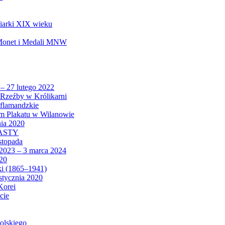
biarki XIX wieku
 Monet i Medali MNW
 – 27 lutego 2022
Rzeźby w Królikarni
 flamandzkie
um Plakatu w Wilanowie
nia 2020
CASTY
istopada
 2023 – 3 marca 2024
020
ki (1865–1941)
 stycznia 2020
Korei
cie
olskiego