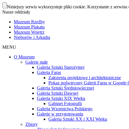
Niniejszy serwis wykorzystuje pliki cookie. Korzystanie z serwisu 
Nasze oddziały
Muzeum Rzeźby
Muzeum Plakatu
Muzeum Wnętrz
Nieborów i Arkadia
MENU
O Muzeum
Galerie stałe
Galeria Sztuki Starożytnej
Galeria Faras
Założenia projektowe i architektoniczne
Pokaz poświęcony Galerii Faras w Google Cu
Galeria Sztuki Średniowiecznej
Galeria Sztuki Dawnej
Galeria Sztuki XIX Wieku
Gabinet Fotografii
Galeria Wzornictwa Polskiego
Galerie w przygotowaniu
Galeria Sztuki XX i XXI Wieku
Zbiory