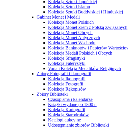
Kolekcja Sztuki Japońskiej
Kolekcja Sztuki Islamu
Kolekcja Sztuki Buddyjskiej i Hinduskiej
Gabinet Monet i Medali
Kolekcja Monet Polskich
Kolekcja Monet Ziem z Polską Związanych
Kolekcja Monet Obcych
Kolekcja Monet Antycznych
Kolekcja Monet Wschodu
Kolekcja Banknotów i Papierów Wartości
Kolekcja Medali Polskich i Obcych
Kolekcje Sfragistyki
Kolekcja Falerystyki
Varia i Kolekcja Medalików Religijnych
Zbiory Fotografii i Ikonografii
Kolekcja Ikonografii
Kolekcja Fotografii
Kolekcja Rękopisów
Zbiory Biblioteki
Czasopisma i kalendarze
Książki wydane po 1800 r.
Kolekcja Kartografii
Kolekcja Starodruków
Katalogi aukcyjne
Udostępnianie zbiorów Biblioteki