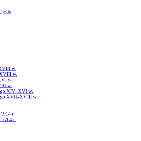
schodu
XVIII w.
XVIII w.
XVI w.
III w.
iego XIV–XVI w.
iego XVII–XVIII w.
 1914 r.
 1764 r.