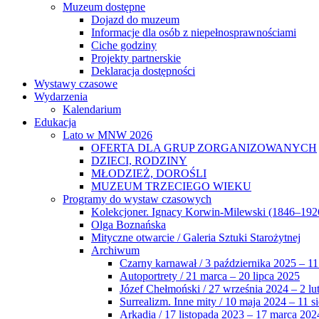
Muzeum dostępne
Dojazd do muzeum
Informacje dla osób z niepełnosprawnościami
Ciche godziny
Projekty partnerskie
Deklaracja dostępności
Wystawy czasowe
Wydarzenia
Kalendarium
Edukacja
Lato w MNW 2026
OFERTA DLA GRUP ZORGANIZOWANYCH
DZIECI, RODZINY
MŁODZIEŻ, DOROŚLI
MUZEUM TRZECIEGO WIEKU
Programy do wystaw czasowych
Kolekcjoner. Ignacy Korwin-Milewski (1846–192
Olga Boznańska
Mityczne otwarcie / Galeria Sztuki Starożytnej
Archiwum
Czarny karnawał / 3 października 2025 – 11
Autoportrety / 21 marca – 20 lipca 2025
Józef Chełmoński / 27 września 2024 – 2 lu
Surrealizm. Inne mity / 10 maja 2024 – 11 s
Arkadia / 17 listopada 2023 – 17 marca 202