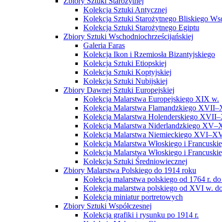
Zbiory Sztuki Starożytnej
Kolekcja Sztuki Antycznej
Kolekcja Sztuki Starożytnego Bliskiego W
Kolekcja Sztuki Starożytnego Egiptu
Zbiory Sztuki Wschodniochrześcijańskiej
Galeria Faras
Kolekcja Ikon i Rzemiosła Bizantyjskiego
Kolekcja Sztuki Etiopskiej
Kolekcja Sztuki Koptyjskiej
Kolekcja Sztuki Nubijskiej
Zbiory Dawnej Sztuki Europejskiej
Kolekcja Malarstwa Europejskiego XIX w.
Kolekcja Malarstwa Flamandzkiego XVII–
Kolekcja Malarstwa Holenderskiego XVII–
Kolekcja Malarstwa Niderlandzkiego XV–
Kolekcja Malarstwa Niemieckiego XVI–XV
Kolekcja Malarstwa Włoskiego i Francusk
Kolekcja Malarstwa Włoskiego i Francusk
Kolekcja Sztuki Średniowiecznej
Zbiory Malarstwa Polskiego do 1914 roku
Kolekcja malarstwa polskiego od 1764 r. do
Kolekcja malarstwa polskiego od XVI w. do
Kolekcja miniatur portretowych
Zbiory Sztuki Współczesnej
Kolekcja grafiki i rysunku po 1914 r.